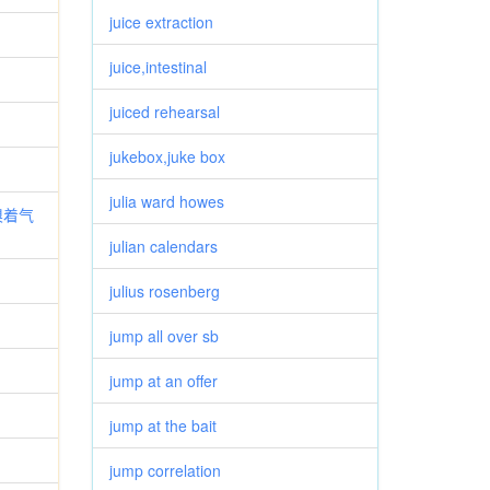
juice extraction
juice,intestinal
juiced rehearsal
jukebox,juke box
julia ward howes
嗅着气
julian calendars
julius rosenberg
jump all over sb
jump at an offer
jump at the bait
jump correlation