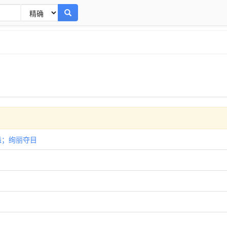
洋溢；绚丽夺目