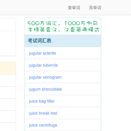
查单词
背单词
考试词汇表
jugular sclerite
jugular tubercle
jugular venogram
jugum shenoidale
juice bag filler
juice break test
juice centrifuge