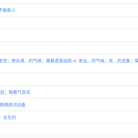
那不勒斯人
闻到；发觉；使充满…的气味；循着遗臭追踪 vi. 发出…的气味；有…的迹象；
吁吁地说；喘着气说话
ment 两栖跨河设备
的；长生的