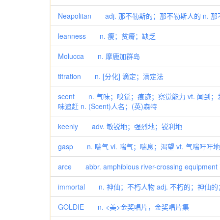
Neapolitan adj. 那不勒斯的；那不勒斯人的 n. 
leanness n. 瘦；贫瘠；缺乏
Molucca n. 摩鹿加群岛
titration n. [分化] 滴定；滴定法
scent n. 气味；嗅觉；痕迹；察觉能力 vt. 
味追赶 n. (Scent)人名；(英)森特
keenly adv. 敏锐地；强烈地；锐利地
gasp n. 喘气 vi. 喘气；喘息；渴望 vt. 气喘
arce abbr. amphibious river-crossing equip
immortal n. 神仙；不朽人物 adj. 不朽的；神仙
GOLDIE n. <美>金奖唱片，金奖唱片集