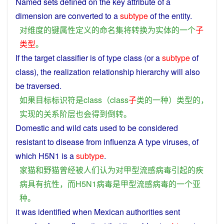
Named
sets
defined
on
the
key
attribute
of
a
dimension
are
converted
to
a
subtype
of the
entity
.
对
维度
的
键
属性
定义
的
命名
集
将
转换
为
实体
的
一个
子
类型
。
If
the
target
classifier
is
of
type
class
(or
a
subtype
of
class
), the
realization
relationship
hierarchy
will
also
be traversed.
如果
目标
标识符
是
class
（
class
子
类
的
一种
）
类型
的
，
实现
的
关系
阶层
也
会
得到
倒转
。
Domestic
and
wild
cats
used
to
be
considered
resistant
to
disease
from
influenza
A
type
viruses
, of
which H5N1 is a
subtype
.
家
猫
和
野猫
曾经
被
人们
认为
对
甲型
流感
病毒
引起
的
疾
病
具有
抗
性
，
而
H5N1
病毒
是
甲型
流感
病毒
的
一个
亚
种
。
it was
identified
when
Mexican
authorities
sent