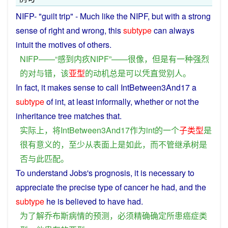
NIFP- "
guilt
trip" -
Much
like
the NIPF,
but
with
a
strong
sense
of
right
and
wrong
,
this
subtype
can
always
intuit
the
motives
of
others
.
NIFP——“
感到
内疚
NIPF
”——
很
像
，
但是
有
一种
强烈
的
对
与
错
，
该
亚
型
的
动机
总是
可以
凭
直觉
别人
。
In
fact
,
it
makes
sense
to call IntBetween3
A
nd17 a
subtype
of
int
, at least informally,
whether
or
not
the
inheritance
tree
matches
that.
实际上
，
将
IntBetween3And17
作为
int
的
一个
子
类型
是
很
有
意义
的
，
至少
从
表面
上
是
如此
，
而
不管
继承
树
是
否
与
此
匹配
。
To
understand
Jobs's
prognosis
, it
is
necessary
to
appreciate the
precise
type
of
cancer
he
had
, and the
subtype
he is believed to have
had
.
为
了解
乔布斯
病情
的
预测
，
必须
精确
确定
所
患
癌症
类