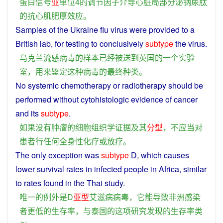
蛋白
信号
亚
单位
4
的
调节
因子
介导
心脏
局部
分泌
钠
尿
肽
的
抗
心肌
肥厚
效应
。
Samples
of the
Ukraine
flu
virus
were
provided
to
a
British
lab
, for
testing
to
conclusively
subtype
the
virus
.
乌克兰
流感
病毒
的
样本
已经
被
送
到
英国
的
一个
实验
室
，
用来
鉴定
这种
病毒
的
最终
种类
。
No
systemic
chemotherapy
or
radiotherapy
should
be
performed
without
cytohistologic
evidence
of
cancer
and its
subtype
.
如果
没有
肿瘤
的
细胞
组织
学
证据
及其
分
型
，
不
应当
对
患者
行
任何
全身
性
化疗
或
放疗
。
The
only
exception
was
subtype
D
,
which
causes
lower
survival
rates
in
infected
people in
Africa
,
similar
to rates found in the Thai
study
.
唯一
的
例外
是
D
亚
型
艾滋病
病毒
，
它
能
导致
非洲
感染
者
更
低
的
生存
率
，
与
泰国
的
这
项
研究
发现
的
生存
率
类