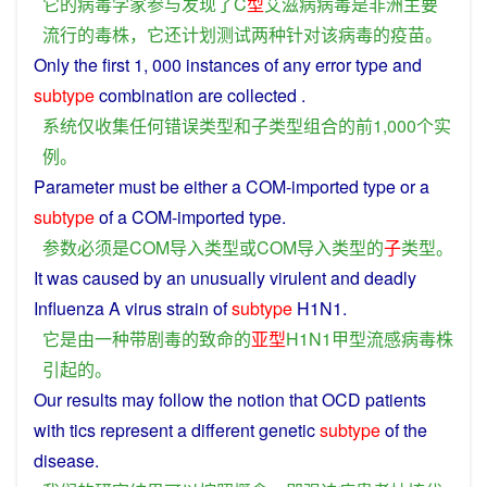
它
的
病毒
学
家
参与
发现
了
C
型
艾滋病
病毒
是
非洲
主要
流行
的
毒
株
，
它
还
计划
测试
两
种
针对
该
病毒
的
疫苗
。
Only
the
first
1, 000
instances
of
any
error
type
and
subtype
combination
are
collected
.
系统
仅
收集
任何
错误
类型
和
子
类型
组合
的
前
1,000
个
实
例
。
Parameter
must
be either a
COM
-imported
type
or a
subtype
of
a
COM
-imported
type
.
参数
必须
是
COM
导入
类型
或
COM
导入
类型
的
子
类型
。
It
was
caused
by
an unusually virulent and
deadly
Influenza
A
virus
strain
of
subtype
H1N1.
它
是
由
一种
带
剧毒
的
致命
的
亚
型
H1N1
甲型
流感
病毒
株
引起
的
。
Our
results
may
follow
the
notion
that
OCD
patients
with
tics
represent
a
different
genetic
subtype
of
the
disease
.