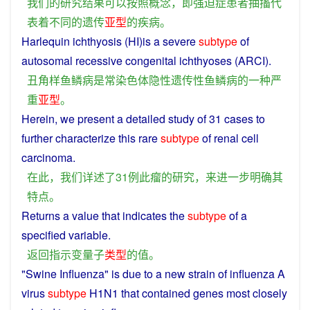
我们
的
研究
结果
可以
按照
概念
，
即
强迫
症
患者
抽搐
代
表
着
不同
的
遗传
亚
型
的
疾病
。
Harlequin
ichthyosis
(HI)
is
a
severe
subtype
of
autosomal
recessive
congenital ichthyoses (ARCI).
丑角
样
鱼鳞
病
是
常染色体
隐性
遗传性
鱼鳞
病
的
一种
严
重
亚
型
。
Herein,
we
present
a
detailed
study
of
31
cases
to
further
characterize
this
rare
subtype
of renal cell
carcinoma.
在此
，
我们
详述
了
31
例
此
瘤
的
研究
，
来
进一步
明确
其
特点
。
Returns
a
value
that
indicates
the
subtype
of
a
specified
variable
.
返回
指示
变
量子
类型
的
值
。
"Swine
Influenza
"
is
due
to
a
new strain of
influenza
A
virus
subtype
H1N1 that contained
genes
most
closely