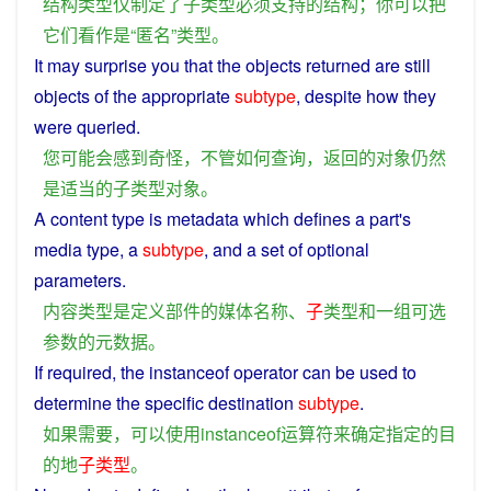
结构
类型
仅
制定
了
子
类型
必须
支持
的
结构
；
你
可以
把
它们
看作
是
“
匿名
”
类型
。
It
may
surprise
you
that the
objects
returned
are still
objects
of
the appropriate
subtype
,
despite
how
they
were
queried
.
您
可能
会
感到
奇怪
，
不管
如何
查询
，
返回
的
对象
仍然
是
适当
的
子
类型
对象
。
A
content
type
is
metadata
which
defines
a
part
's
media
type
, a
subtype
,
and
a
set
of
optional
parameters
.
内容
类型
是
定义
部件
的
媒体
名称
、
子
类型
和
一
组
可选
参数
的
元
数据
。
If
required
, the instanceof
operator
can
be
used
to
determine
the
specific
destination
subtype
.
如果
需要
，
可以
使用
instanceof
运算符
来
确定
指定
的
目
的地
子
类型
。