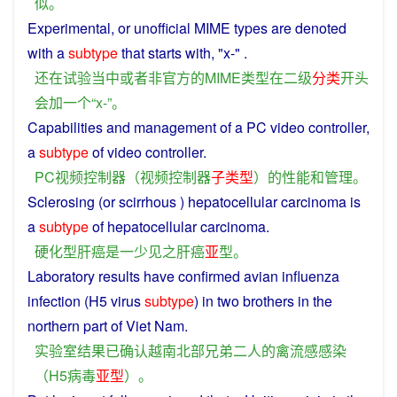
似
。
Experimental
,
or
unofficial
MIME
types
are
denoted
with
a
subtype
that
starts
with, "x-" .
还
在
试验
当中
或者
非官方
的
MIME
类型
在
二
级
分类
开头
会
加
一个
“x-”。
Capabilities
and
management
of
a
PC
video
controller
,
a
subtype
of
video
controller
.
PC
视频
控制器
（
视频
控制器
子
类型
）
的
性能
和
管理
。
Sclerosing
(or scirrhous )
hepatocellular
carcinoma
is
a
subtype
of
hepatocellular
carcinoma.
硬化
型
肝癌
是
一
少见
之
肝癌
亚
型
。
Laboratory
results
have
confirmed
avian influenza
infection
(H5
virus
subtype
) in
two
brothers
in the
northern
part
of
Viet Nam.
实验室
结果
已
确认
越南
北部
兄弟
二
人
的
禽流感
感染
（H5
病毒
亚
型
）。