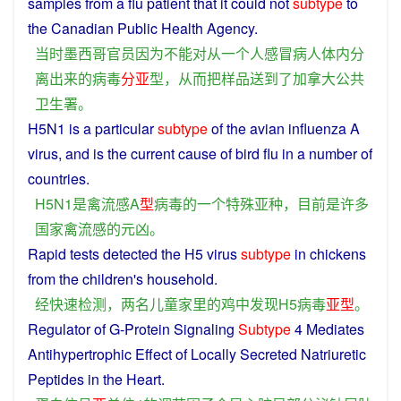
samples
from
a
flu
patient
that
it could
not
subtype
to
the
Canadian
Public
Health
Agency
.
当时
墨西哥
官员
因为
不能
对
从
一个
人
感冒
病人
体内
分
离
出来
的
病毒
分
亚
型
，
从而
把
样品
送
到
了
加拿大
公共
卫生
署
。
H5N1
is
a
particular
subtype
of
the avian influenza
A
virus
, and
is
the
current
cause of bird flu in
a
number
of
countries
.
H5N1
是
禽流感
A
型
病毒
的
一个
特殊
亚种
，
目前
是
许多
国家
禽流感
的
元凶
。
Rapid
tests
detected
the H5
virus
subtype
in
chickens
from the children's
household
.
经
快速
检测
，
两
名
儿童
家里
的
鸡
中
发现
H5
病毒
亚
型
。
Regulator
of G-
Protein
Signaling
Subtype
4
Mediates
Antihypertrophic
Effect
of
Locally
Secreted
Natriuretic
Peptides
in the
Heart
.