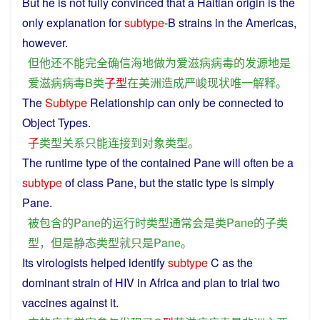
But
he
is
not
fully
convinced
that a Haitian
origin
is the
only
explanation
for
subtype
-
B
strains
in
the
Americas
,
however.
但
他
还
不能
完全
确信
海地
做
为
爱
滋
病
病毒
的
发源地
是
爱
滋
病
病毒
B
类
子
型
在
美洲
造成
严峻
现状
唯一
解释
。
The
Subtype
Relationship
can
only
be
connected
to
Object
Types
.
子
类型
关系
只能
连接
到
对象
类型
。
The
runtime
type
of
the
contained
Pane
will
often
be
a
subtype
of
class
Pane,
but
the
static
type
is
simply
Pane.
被
包含
的
Pane
的
运行
时
类型
通常
会
是
类
Pane
的
子
类
型
，
但是
静态
类型
就
只是
Pane
。
Its
virologists
helped
identify
subtype
C
as
the
dominant
strain
of
HIV
in
Africa
and
plan
to
trial
two
vaccines
against
it
.