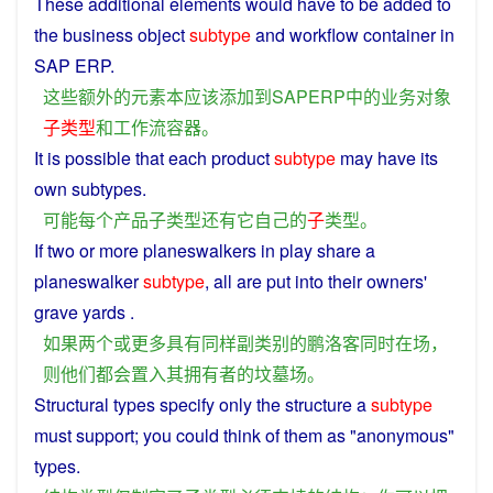
These
additional
elements
would have
to
be
added
to
the
business
object
subtype
and
workflow
container
in
SAP ERP.
这些
额外
的
元素
本
应该
添加
到
SAPERP
中
的
业务
对象
子
类型
和
工作流
容器
。
It
is possible that
each
product
subtype
may
have
its
own
subtypes
.
可能
每个
产品
子类型
还
有
它
自己
的
子
类型
。
If
two
or
more planeswalkers in play
share
a
planeswalker
subtype
, all
are
put
into
their
owners
'
grave
yards
.
如果
两个
或
更多
具有
同样
副
类别
的
鹏
洛
客
同时
在场
，
则
他们
都会
置
入
其
拥有
者
的
坟墓
场
。
Structural types specify only
the
structure
a
subtype
must
support
;
you
could
think of
them
as
"
anonymous
"
types
.