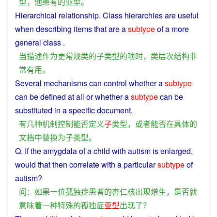
型
，
他
患有
的
亚
型
。
Hierarchical relationship.
Class
hierarchies
are
useful
when
describing
items that are
a
subtype
of a
more
general
class .
当
描述
作为
更
常规
类
的
子
类型
的
项
时
，
类
层次结构
非
常
有用
。
Several
mechanisms
can
control
whether
a
subtype
can
be
defined
at all
or
whether a
subtype
can be
substituted
in
a
specific
document
.
有
几种
机制
控制
能否
定义
子
类型
，
或者
能否
在
具体
的
文档
中
替换
为
子
类型
。
Q
.
If
the
amygdala
of
a
child
with
autism
is
enlarged,
would
that then correlate with
a
particular
subtype
of
autism
?
问
：
如果
一位
孤独
症
患者
的
杏仁核
出现
增生
，
是否
就
意味
着
一种
特殊
的
孤独
症
亚
型
出现
了
？