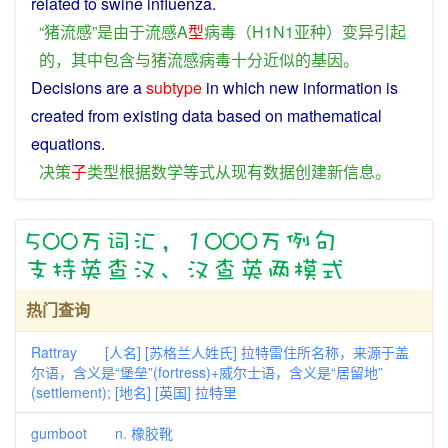
related to swine
influenza
.
“
猪流感
”
是
由于
流感
A
型
病毒
（H1N1
亚种
）
变异
引起
的
，
其中
包含
与
猪流感
病毒
十分
近似
的
基因
。
Decisions
are a
subtype
in which
new
information
is
created
from
existing
data
based on
mathematical
equations
.
决策
子
类型
根据
数学
等式
从
现有
数据
创建
新
信息
。
热门查询
Rattray [人名] [苏格兰人姓氏] 拉特雷住所名称，来源于盖
尔语，含义是“堡垒”(fortress)+威尔士语，含义是“居留地”
(settlement); [地名] [英国] 拉特里
gumboot n. 橡胶靴