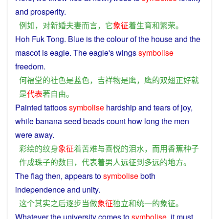
and
prosperity
.
例如
，
对
新婚
夫妻
而言
，
它
象征
着
生育
和
繁荣
。
Hoh Fuk Tong.
Blue
is
the
colour
of the
house
and
the
mascot
is
eagle
. The eagle's
wings
symbolise
freedom
.
何福堂
的
社
色
是
蓝色
，
吉祥物
是
鹰
，
鹰
的
双翅
正好
就
是
代表
著
自由
。
Painted
tattoos
symbolise
hardship
and
tears
of
joy
,
while
banana
seed
beads
count
how
long
the
men
were away.
彩绘
的
纹身
象征
着
苦难
与
喜悦
的
泪水
，
而
用
香蕉
种子
作
成
珠子
的
数目
，
代表
着
男人
远征
到
多
远
的
地方
。
The
flag
then
, appears to
symbolise
both
independence
and
unity
.
这个
其实
之后
逐步
当做
象征
独立
和
统一
的
象征
。
Whatever
the
university
comes
to
symbolise
,
it
must