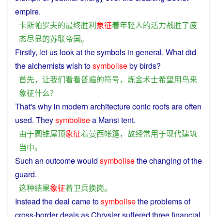
empire
.
卡斯帕罗夫
的
最终
胜利
象征
着
年轻人
的
活力
战胜
了
疲
态
尽
显
的
苏联
帝国
。
Firstly
,
let
us
look
at the
symbols
in
general
.
What
did
the
alchemists
wish
to
symbolise
by
birds
?
首先
，
让
我们
看看
普遍
的
符号
，
炼
金
术士
希望
用
鸟
来
象征
什么
？
That
's why in
modern
architecture
conic
roofs
are
often
used
.
They
symbolise
a
Mansi
tent
.
由于
圆锥
屋顶
象征
着
曼西
帐篷
，
故
经常
用于
现代
建筑
当中
。
Such
an
outcome
would
symbolise
the changing of the
guard
.
这种
结果
象征
着
卫兵
换岗
。
Instead
the
deal
came
to
symbolise
the
problems
of
cross-border deals
as
Chrysler
suffered
three
financial