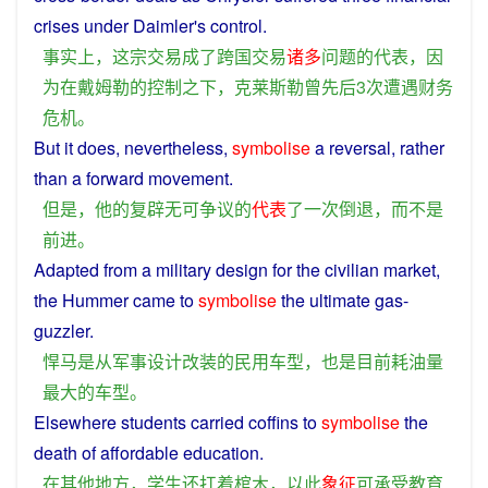
crises
under
Daimler
's
control
.
事实上
，
这
宗
交易
成
了
跨国
交易
诸多
问题
的
代表
，
因
为
在
戴姆勒
的
控制之下
，
克莱斯勒
曾
先后
3
次
遭遇
财务
危机
。
But
it does, nevertheless,
symbolise
a
reversal
,
rather
than
a
forward
movement.
但是
，
他
的
复辟
无
可
争议
的
代表
了
一次
倒退
，
而
不是
前进
。
Adapted
from
a
military
design
for the
civilian
market,
the
Hummer
came
to
symbolise
the
ultimate
gas-
guzzler
.
悍马
是
从
军事
设计
改装
的
民用
车型
，
也是
目前
耗油
量
最大
的
车型
。
Elsewhere
students
carried
coffins
to
symbolise
the
death
of
affordable
education
.
在
其他地方
，
学生
还
扛
着
棺木
，
以
此
象征
可承受
教育