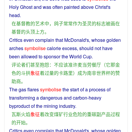
Holy
Ghost and was
often
painted
above
Christ
's
head
.
在
基督教
的
艺术
中
，
鸽子
常常
作为
圣灵
的
标志
被
画
在
基督
的
头顶
上方
。
Critics
even
complain
that
McDonald's,
whose
golden
arches
symbolise
calorie
excess
,
should
not
have
been
allowed
to
sponsor
the World Cup.
评论
者
们
甚至
抱怨
：
不
应该
准许
麦当劳
餐厅
（
它
那
金
色
的
斗拱
象征
着
过量
的
卡路里
）
成为
南非
世界杯
的
赞
助商
。
The
gas
flares
symbolise
the
start
of
a
process
of
transforming
a
dangerous
and
carbon
-
heavy
byproduct
of the
mining
industry
.
瓦斯
火焰
象征
着
改变
煤矿
行业
危险
的
重
碳
副产品
过程
的
开始
。
Critics
even
complain
that McDonald's, whose
golden