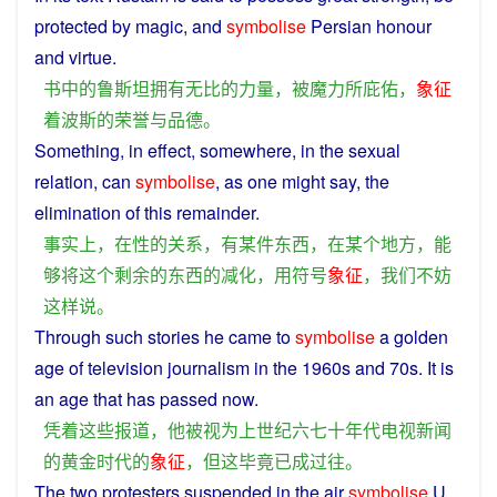
protected by
magic
,
and
symbolise
Persian
honour
and
virtue
.
书
中
的
鲁斯坦
拥有
无比
的
力量
，
被
魔力
所
庇佑
，
象征
着
波斯
的
荣誉
与
品德
。
Something
,
in
effect
,
somewhere
,
in
the
sexual
relation
,
can
symbolise
, as one
might
say
, the
elimination
of
this
remainder
.
事实上
，
在
性
的
关系
，
有
某
件
东西
，
在
某个地方
，
能
够
将
这个
剩余
的
东西
的
减
化
，
用
符号
象征
，
我们
不妨
这样
说
。
Through
such
stories
he
came to
symbolise
a
golden
age
of
television
journalism
in the 1960s
and
70s.
It
is
an
age
that
has
passed now.
凭着
这些
报道
，
他
被
视为
上
世纪
六七十年代
电视
新闻
的
黄金时代
的
象征
，
但
这
毕竟
已
成
过往
。
The
two
protesters
suspended
in
the
air
symbolise
U.