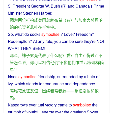
S.
President
George
W
.
Bush
(
R
)
and
Canada
's Prime
Minister
Stephen
Harper
.
图
为
两
位
打扮
成
美国
总统
布希
（
右
）
与
加拿大
总理
哈
珀
的
抗议者
悬挂
在
半空中
。
So, what do
socks
symbolise
?
Love
?
Freedom
?
Redemption?
At
any
rate,
you
can
be
sure
they
're
NOT
WHAT
THEY
SEEM
!
那么
，
袜子
究竟
代表
了
什么
呢
？
爱
？
自由
？
悔过
？
不
管
怎么
说
，
你
可以
相信
他们
“
不
像
他们
乍
看起来
那样
简
单
”！
Irises
symbolise
friendship
,
surrounded
by a halo of
ivy
, which
stands
for
endurance
and
dependence
.
鸢
尾花
象征
友谊
，
围绕
着
常春藤
——
象征
忍耐
和
依
赖
。
Kasparov's
eventual
victory
came to
symbolise
the
triumph
of
youthful
energy
over
the creaking
Soviet