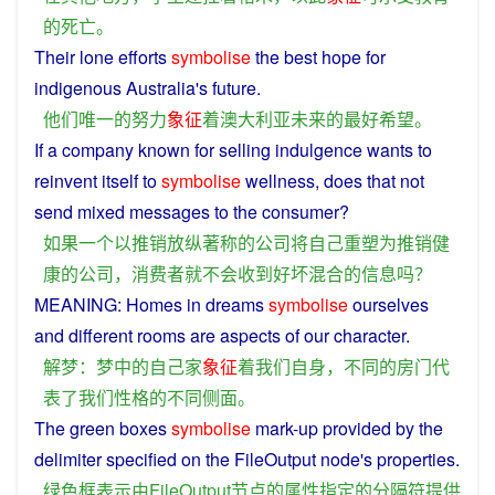
的
死亡
。
Their
lone
efforts
symbolise
the
best
hope
for
indigenous
Australia
's
future
.
他们
唯一
的
努力
象征
着
澳大利亚
未来
的
最好
希望
。
If
a
company
known
for
selling
indulgence
wants
to
reinvent itself to
symbolise
wellness, does that
not
send
mixed
messages
to
the
consumer
?
如果
一个
以
推销
放纵
著称
的
公司
将
自己
重塑
为
推销
健
康
的
公司
，
消费者
就
不会
收到
好坏
混合
的
信息
吗？
MEANING:
Homes
in
dreams
symbolise
ourselves
and
different
rooms
are
aspects
of
our
character
.
解梦
：
梦
中
的
自己
家
象征
着
我们
自身
，
不同
的
房门
代
表
了
我们
性格
的
不同
侧面
。
The
green
boxes
symbolise
mark-up
provided
by
the
delimiter
specified
on the FileOutput
node
's
properties
.
绿色
框
表示
由
FileOutput
节点
的
属性
指定
的
分隔符
提供