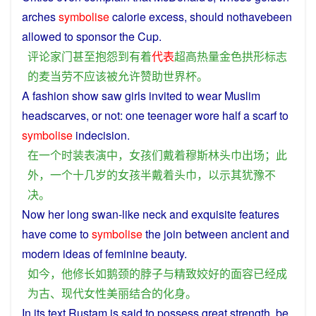
arches
symbolise
calorie
excess
,
should
nothavebeen
allowed
to
sponsor
the
Cup
.
评论家
门
甚至
抱怨
到
有着
代表
超
高
热量
金色
拱形
标志
的麦当劳
不
应该
被
允许
赞助
世界杯
。
A
fashion
show
saw
girls
invited
to
wear
Muslim
headscarves, or not: one teenager
wore
half
a
scarf
to
symbolise
indecision
.
在
一个
时装
表演
中
，
女孩
们
戴
着
穆斯林
头巾
出场
；
此
外
，
一个
十几
岁
的
女孩
半
戴
着
头巾
，
以示
其
犹豫不
决
。
Now
her
long
swan
-
like
neck
and
exquisite
features
have
come to
symbolise
the
join
between
ancient
and
modern
ideas of
feminine
beauty
.
如今
，
他
修长
如
鹅
颈
的
脖子
与
精致
姣好
的
面容
已经
成
为
古
、
现代
女性
美丽
结合
的
化身
。
In its text Rustam is said to
possess
great
strength
,
be