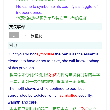
He came to symbolize his country's struggle for
independence.
他逐渐成为祖国为争取独立而斗争的象征。
英汉解释
v.
1.
象征化
例句
But
if
you
do
not
symbolise
the
penis
as
the
essential
element
to
have
or
not
to have,
she
will
know
nothing
of
this
privation
.
但是
假如
你们
不
将
阴茎
象徵
为
拥有
与
没有
拥有
的
基本
元素
，
她
对于
这个
被
剥夺
，
根本
就
一无所知
。
The
motif
shows
a
child
confined to
bed
,
but
surrounded
by
teddies
, which
symbolise
security
,
warmth
and
care
.
本
主题
显示
卧床
的
孩子
，
而是
由
泰迪熊
，
象征
安全
，