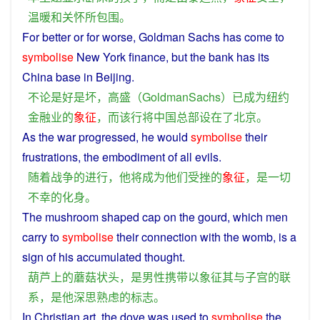
温暖
和
关怀
所
包围
。
For
better
or for
worse
, Goldman Sachs
has
come
to
symbolise
New
York
finance,
but
the
bank
has
its
China
base
in
Beijing
.
不论
是
好
是
坏
，
高盛
（
GoldmanSachs
）
已
成为
纽约
金融业
的
象征
，
而
该
行将
中国
总部
设
在
了
北京
。
As
the
war
progressed
,
he
would
symbolise
their
frustrations
, the
embodiment
of
all
evils
.
随着
战争
的
进行
，
他
将
成为
他们
受挫
的
象征
，
是
一切
不幸
的
化身
。
The
mushroom
shaped
cap
on
the
gourd
, which
men
carry
to
symbolise
their
connection
with
the
womb
,
is
a
sign
of
his
accumulated
thought
.
葫芦
上
的
蘑菇
状
头
，
是
男性
携带
以
象征
其
与
子宫
的
联
系
，
是
他
深思熟虑
的
标志
。
In
Christian
art
, the
dove
was
used
to
symbolise
the