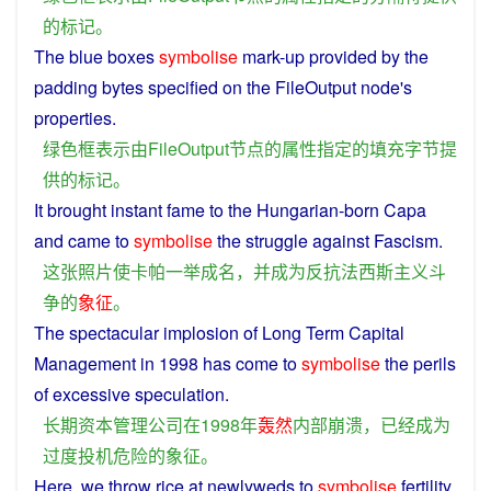
的
标记
。
The blue
boxes
symbolise
mark-up
provided
by
the
padding
bytes
specified
on the FileOutput
node
's
properties
.
绿色
框
表示
由
FileOutput
节点
的
属性
指定
的
填充
字节
提
供
的
标记
。
It
brought
instant
fame
to the Hungarian-born Capa
and
came to
symbolise
the
struggle
against
Fascism
.
这
张
照片
使
卡帕
一举成名
，
并
成为
反抗
法西斯主义
斗
争
的
象征
。
The spectacular
implosion
of Long Term
Capital
Management
in
1998
has
come
to
symbolise
the
perils
of
excessive
speculation
.
长期
资本
管理
公司
在
1998年
轰然
内部
崩溃
，
已经
成为
过度
投机
危险
的
象征
。
Here, we throw rice
at
newlyweds
to
symbolise
fertility