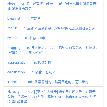
shoo vt. 发出嘘声将…赶走 int. 嘘（赶走鸟等时所发声音）
vi. 发出嘘声赶走
bigamist n. 重婚者
rebuilt n. 重建 v. 重新组装（rebuild的过去式和过去分词）
syphilis n. [性病] 梅毒
mugging n. 行凶抢劫；（美）哑剧 v. 自背后袭击并抢劫；
扮鬼脸（mug的ing形式）
appropriation n. 拨款；挪用
calcification n. 钙化；石灰化
irresolute adj. 优柔寡断的；踌躇不定的；无决断的
Norbury [人名] [英格兰人姓氏] 诺伯里住所名称，来源于古
英语，含义是“北方+堡垒，城镇”(north+fortress,town); [地名]
[英国] 诺伯里