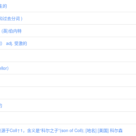
建主的
式和过去分词 )
内；(英)伯内特
） adj. 受激的
lor）
的
ll↑1，含义是“科尔之子”(son of Coll); [地名] [美国] 科尔森