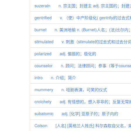
suzerain n. 宗主国；封建主 adj. 宗主国的；封
gentrified v. （使）中产阶级化( gentrify的过去
burnet n. 美洲地榆 n. (Burnet)人名；(法)比尔
stimulated v. 刺激（stimulate的过去式和过去分词
polarized adj. 偏振的；极化的
counselor n. 顾问；法律顾问；参事（等于counsel
intro n. 介绍；简介
mummery n. 哑剧表演，可笑的仪式
crotchety adj. 有怪想的，想入非非的；反复无常
subatomic adj. [化学] 亚原子的；原子内的
Colson [人名] [英格兰人姓氏] 科尔森取自父名，来源于Co