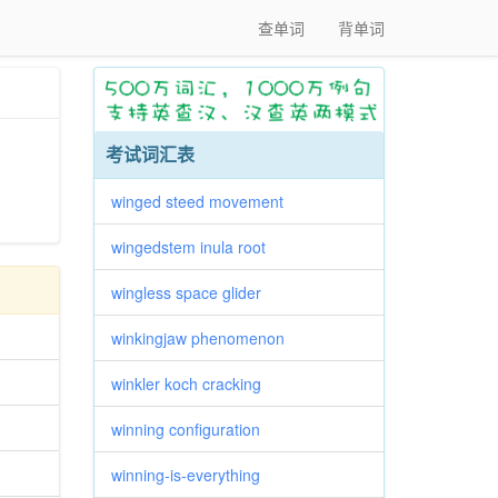
查单词
背单词
考试词汇表
winged steed movement
wingedstem inula root
wingless space glider
winkingjaw phenomenon
winkler koch cracking
winning configuration
winning-is-everything