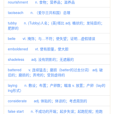
nourishment n. 食物；营养品；滋养品
taoiseach n. （爱尔兰共和国）总理
tubby n. (Tubby)人名；(英)塔比 adj. 桶状的；发钝音的；
肥胖的
belie vt. 掩饰；与…不符；使失望；证明…虚假错误
emboldened vt. 使有胆量，使大胆
shadeless adj. 没有阴影的；无遮蔽的
battered v. 连续猛击；磨损（batter的过去分词） adj. 破
旧的；磨损的；弄垮的；受到虐待的
laying n. 敷设；布置；产卵数；瞄准 v. 放置；产卵（lay的
ing形式）
considerate adj. 体贴的；体谅的；考虑周到的
false start n. 不成功的开端；起步失误；起跑犯规；抢跑