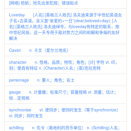
[网络] 抢航；抢先出发犯规；错误起点
Loveday [人名] [英格兰人姓氏] 洛夫迪来源于中世纪英语女
子名+古英语，含义是“亲爱的+一日”(dear,beloved+day); [人
名] [英格兰人姓氏] 洛夫迪绰号，与loveday有特定的联系，按
中世纪风俗，这一天专用于敌对势力之间的和解和争端的友好
解决
Cavan n. 卡文（爱尔兰地名）
character n. 性格，品质；特性；角色；[计] 字符 vt. 印，
刻；使具有特征 n. (Character)人名；(英)克拉克特
personage n. 要人；角色；名士
gauge n. 计量器；标准尺寸；容量规格 vt. 测量；估计；
给…定规格
synchronise vt. 使同步；使同时发生（等于synchronize）
vi. 同步；同时发生
schilling n. 先令（奥地利的货币单位） n. (Schilling)人名；