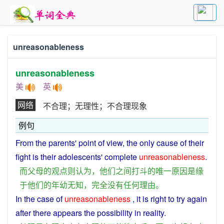
unreasonableness
unreasonableness
美
英
网络
不合理；无理性；不合理现象
例句
From
the
parents
' point
of
view
, the
only
cause
of
their
fight
is
their
adolescents'
complete
unreasonableness
.
而
父母
的
观点
则
认为
，
他们
之间
打斗
的
唯一
原因
是
缘
于
他们
的
年幼无知
，
完全
没有
任何
理由
。
In
the case
of
unreasonableness
, it
is
right
to
try
again
after
there
appears the
possibility
in
reality
.