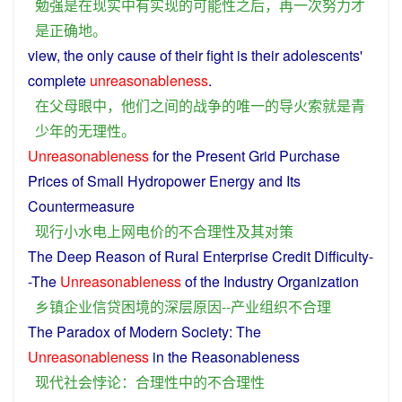
勉强
是
在
现实
中
有
实现
的
可能性
之后
，
再
一次
努力
才
是
正确
地
。
view,
the
only
cause
of
their
fight
is
their
adolescents
'
complete
unreasonableness
.
在
父母
眼
中
，
他们
之间
的
战争
的
唯一
的
导火索
就是
青
少年
的
无理
性
。
Unreasonableness
for the
Present
Grid
Purchase
Prices
of
Small Hydropower
Energy
and Its
Countermeasure
现行
小水电
上网
电
价
的
不
合理性
及其
对策
The
Deep
Reason
of Rural Enterprise
Credit
Difficulty
-
-The
Unreasonableness
of the
Industry
Organization
乡镇企业
信贷
困境
的
深层
原因
--
产业
组织
不
合理
The
Paradox
of
Modern
Society
: The
Unreasonableness
in the
Reasonableness
现代
社会
悖论
：
合理性
中
的
不
合理性