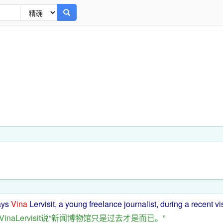
ays
Vina
Lervisit,
a
young
freelance
journalist
,
during
a
recent
vi
VinaLervisit
说
“
新闻
博物馆
只是
过去
才是
而已
。”