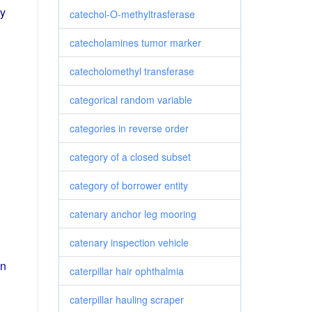
ry
catechol-O-methyltrasferase
catecholamines tumor marker
catecholomethyl transferase
categorical random variable
categories in reverse order
category of a closed subset
category of borrower entity
catenary anchor leg mooring
catenary inspection vehicle
n
caterpillar hair ophthalmia
caterpillar hauling scraper