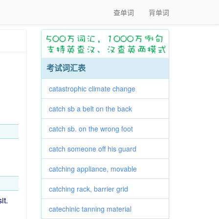
查单词
背单词
考试词汇表
catastrophic climate change
catch sb a belt on the back
catch sb. on the wrong foot
catch someone off his guard
catching appliance, movable
catching rack, barrier grid
sit
.
catechinic tanning material