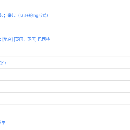
起；举起（raise的ing形式）
; [地名] [英国、英国] 巴西特
廷贝尔
盖尔