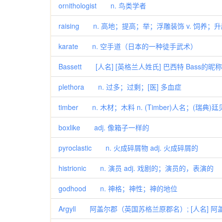
ornithologist n. 鸟类学者
raising n. 高地；提高；举；浮雕装饰 v. 饲养；升
karate n. 空手道（日本的一种徒手武术）
Bassett [人名] [英格兰人姓氏] 巴西特 Bass的昵称
plethora n. 过多；过剩；[医] 多血症
timber n. 木材；木料 n. (Timber)人名；(瑞典)
boxlike adj. 像箱子一样的
pyroclastic n. 火成碎屑物 adj. 火成碎屑的
histrionic n. 演员 adj. 戏剧的；演员的，表演的
godhood n. 神格；神性；神的地位
Argyll 阿盖尔郡（英国苏格兰原郡名）; [人名] 阿