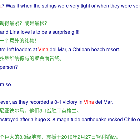
a
?
Was
it when the
strings
were
very
tight
or
when they were ve
调
得
最
紧
？
或是
最
松
？
and
Lina
love
is
to
be
a
surprise
gift
!
一个
意外
的
礼物
！
tre-
left
leaders
at
Vina
del
Mar, a Chilean
beach
resort
.
胜地
维纳德马
的
聚会
而
告终
。
yperson?
raise
.
ever
, as
they
recorded
a
3-1
victory
in
Vina
del Mar.
尼亚德尔马
，
他们
3-1
战胜
了
英格兰
。
estroyed
after
a
huge
8. 8-
magnitude
earthquake
rocked
Chile
o
个
巨大
的
8.8
级
地震
，
震撼
于
2010年2月27日
智利
销毁
。