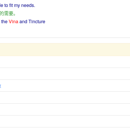
de
to
fit
my
needs
.
的
需要
。
the
Vina
and
Tincture
致
）