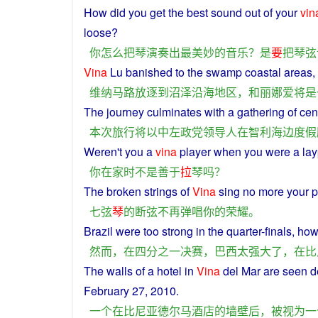
How
did
you
get
the
best
sound
out
of
your
vin
loose
?
你
怎么
把
琴
演奏
出
最
美妙
的
音乐
？
是
要
把
琴弦
Vina
Lu
banished
to
the
swamp
coastal areas,
维纳
马路
放逐
到
沼泽
沿海地区
，
和
丽娜
爱将
是
The
journey
culminates
with
a
gathering
of
cen
本
次
旅行
将
以
中
左
政党
领导人
在
智利
海边
度假
Weren't
you
a
vina
player
when
you
were a la
你
在
家
时
不是
善于
拉
琴
吗？
The broken
strings
of
Vina
sing
no
more
your
p
七
弦
琴
的
断弦
不再
弹唱
你
的
荣耀
。
Brazil
were
too
strong
in
the quarter-
finals
,
how
然而
，
在
四分之一
决赛
，
巴西
太
强大
了
，
在
比
The
walls
of
a
hotel
in
Vina
del Mar
are
seen
d
February 27, 2010.
一个
在
比尼亚德尔马
酒店
的
墙壁
后
，
被
视为
一