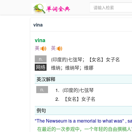
vina
vina
美
英
n.
(印度的)七弦琴；【女名】女子名
网络
维纳；维纳琴；维娜
英汉解释
n.
1.
(印度的)七弦琴
2.
【女名】女子名
例句
"The Newseum
is
a
memorial to what
was
" ,
s
在
最近
的
一次
参观
中
，
一个
年轻
的
自由
撰稿人