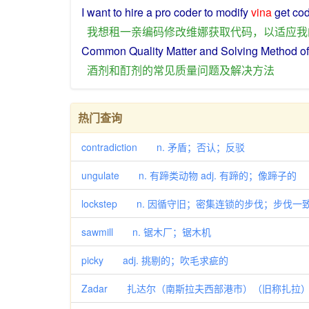
I
want
to
hire
a
pro
coder to
modify
vina
get
co
我
想
租
一
亲
编码
修改
维娜
获取
代码
，
以
适应
我
Common
Quality
Matter
and
Solving
Method
of
酒
剂
和
酊剂
的
常见
质量
问题
及
解决
方法
热门查询
contradiction n. 矛盾；否认；反驳
ungulate n. 有蹄类动物 adj. 有蹄的；像蹄子的
lockstep n. 因循守旧；密集连锁的步伐；步伐一
sawmill n. 锯木厂；锯木机
picky adj. 挑剔的；吹毛求疵的
Zadar 扎达尔（南斯拉夫西部港市）（旧称扎拉