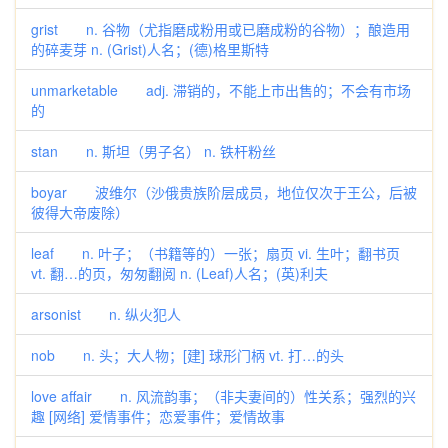
grist n. 谷物（尤指磨成粉用或已磨成粉的谷物）；酿造用
的碎麦芽 n. (Grist)人名；(德)格里斯特
unmarketable adj. 滞销的，不能上市出售的；不会有市场
的
stan n. 斯坦（男子名） n. 铁杆粉丝
boyar 波维尔（沙俄贵族阶层成员，地位仅次于王公，后被
彼得大帝废除）
leaf n. 叶子；（书籍等的）一张；扇页 vi. 生叶；翻书页
vt. 翻…的页，匆匆翻阅 n. (Leaf)人名；(英)利夫
arsonist n. 纵火犯人
nob n. 头；大人物；[建] 球形门柄 vt. 打…的头
love affair n. 风流韵事；（非夫妻间的）性关系；强烈的兴
趣 [网络] 爱情事件；恋爱事件；爱情故事