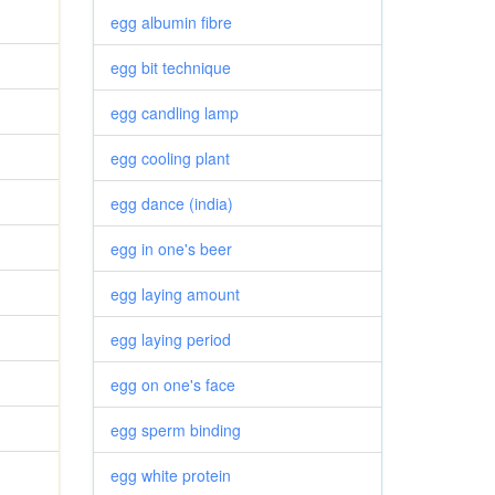
egg albumin fibre
egg bit technique
egg candling lamp
egg cooling plant
egg dance (india)
egg in one's beer
egg laying amount
egg laying period
egg on one's face
egg sperm binding
egg white protein