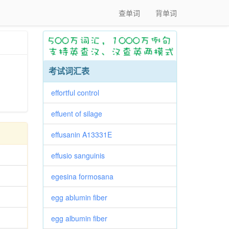
查单词
背单词
考试词汇表
effortful control
effuent of silage
effusanin A13331E
effusio sanguinis
egesina formosana
egg ablumin fiber
egg albumin fiber