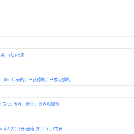
人名；(法)杜瓦
adj. [医] 后天的；已获得的；已成习惯的
查员 vt. 审查，检查；检查和删节
n)人名；(日)愚庵 (姓)；(西)古安