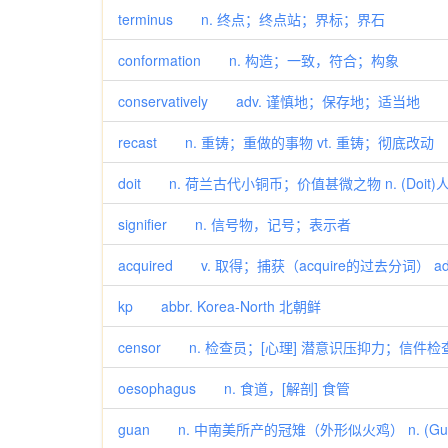
terminus n. 终点；终点站；界标；界石
conformation n. 构造；一致，符合；构象
conservatively adv. 谨慎地；保存地；适当地
recast n. 重铸；重做的事物 vt. 重铸；彻底改动
doit n. 荷兰古代小铜币；价值甚微之物 n. (Doit)
signifier n. 信号物，记号；表示者
acquired v. 取得；捕获（acquire的过去分词） 
kp abbr. Korea-North 北朝鲜
censor n. 检查员；[心理] 潜意识压抑力；信件检
oesophagus n. 食道，[解剖] 食管
guan n. 中南美所产的冠雉（外形似火鸡） n. (Gua