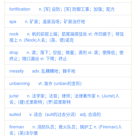
fortification n. [军] 设防；[军] 防御工事；加强；配方
spa n. 矿泉；温泉浴场；矿泉治疗地
nock n. 帆的前部上端；箭尾端搭弦处 vt. 作凹痕于；将弦
搭上 n. (Nock)人名；(英、德)诺克
drop n. 滴；落下；空投；微量；滴剂 vt. 滴；使降低；使
终止；随口漏出 vi. 下降；终止
messily adv. 乱糟糟地；棘手地
unbanning vt. 准许 (unban的变形)
jurist n. 法学家；法官；律师；法律著作家 n. (Jurist)人
名；(捷)尤里斯特；(罗)茹里斯特
suited v. 适合（suit的过去分词） adj. 合适的
fireman n. 消防队员；救火队员；锅炉工 n. (Fireman)人
名；(英)法尔曼