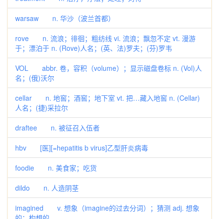
warsaw n. 华沙（波兰首都）
rove n. 流浪；徘徊；粗纺线 vi. 流浪；飘忽不定 vt. 漫游
于；漂泊于 n. (Rove)人名；(英、法)罗夫；(芬)罗韦
VOL abbr. 卷，容积（volume）；显示磁盘卷标 n. (Vol)人
名；(俄)沃尔
cellar n. 地窖；酒窖；地下室 vt. 把…藏入地窖 n. (Cellar)
人名；(捷)采拉尔
draftee n. 被征召入伍者
hbv [医][=hepatitis b virus]乙型肝炎病毒
foodie n. 美食家；吃货
dildo n. 人造阴茎
imagined v. 想象（imagine的过去分词）；猜测 adj. 想象
的；构想的