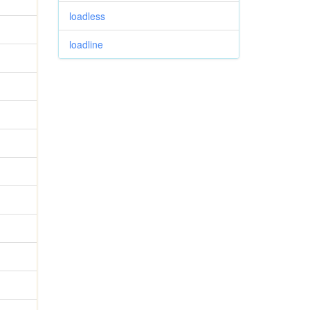
loadless
loadline