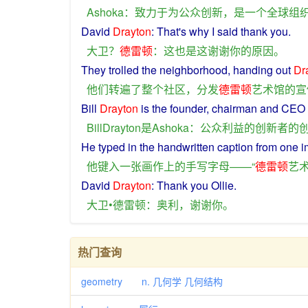
Ashoka
：
致力于
为
公众
创新
，
是
一个
全球
组
David
Drayton
:
That
's
why
I said
thank
you
.
大卫
？
德雷顿
：
这
也是
这
谢谢
你
的
原因
。
They
trolled
the
neighborhood
,
handing
out
Dr
他们
转
遍
了
整个
社区
，
分发
德雷顿
艺术馆
的
宣
Bill
Drayton
is
the
founder
,
chairman
and
CEO
BillDrayton
是
Ashoka
：
公众
利益
的
创新
者
的
He
typed
in
the
handwritten
caption from
one
i
他
键入
一
张
画作
上
的
手写
字母
——“
德雷顿
艺
David
Drayton
:
Thank
you
Ollie
.
大卫•德雷顿：
奥利
，
谢谢
你
。
热门查询
geometry n. 几何学 几何结构