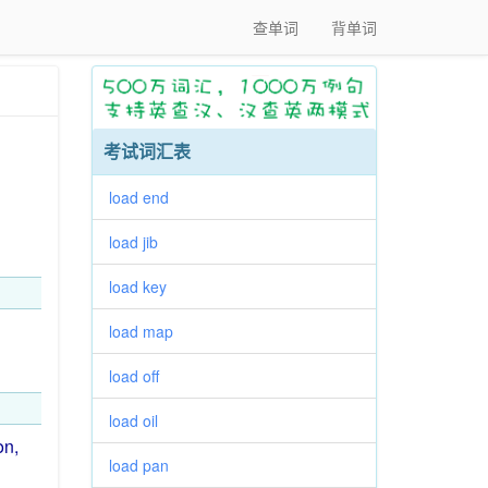
查单词
背单词
考试词汇表
load end
load jib
load key
load map
load off
load oil
on,
load pan