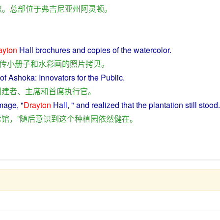
织
。
总部
位于
弗吉尼亚州
阿
灵
顿
。
ayton
Hall
brochures
and
copies
of
the
watercolor
.
传小册子
和
水彩画
的
照片
拷贝
。
of
Ashoka:
Innovators
for the
Public
.
创建
者
、
主席
和
首席执行官
。
mage
, "
Drayton
Hall, " and
realized
that the
plantation
still
stood.
术馆
，”
随后
意识到
这个
种植园
依然
健在
。