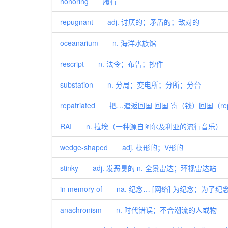
honoring 履行
repugnant adj. 讨厌的；矛盾的；敌对的
oceanarium n. 海洋水族馆
rescript n. 法令；布告；抄件
substation n. 分局；变电所；分所；分台
repatriated 把…遣返回国 回国 寄（钱）回国（re
RAI n. 拉埃（一种源自阿尔及利亚的流行音乐）
wedge-shaped adj. 楔形的；V形的
stinky adj. 发恶臭的 n. 全景雷达；环视雷达站
in memory of na. 纪念… [网络] 为纪念；为了
anachronism n. 时代错误；不合潮流的人或物