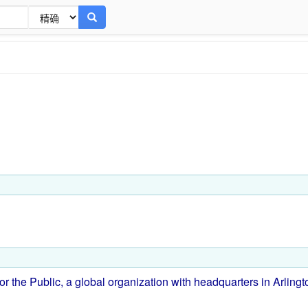
for
the
Public
,
a
global
organization
with
headquarters
in
Arlingt