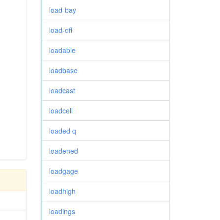
load-bay
load-off
loadable
loadbase
loadcast
loadcell
loaded q
loadened
loadgage
loadhigh
loadings