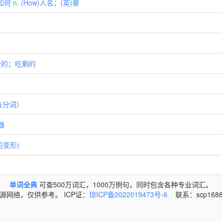
何 n. (How)人名；(英)豪
残余的；吃剩的
的过去分词）
振器
的变形)
单词全典
可查500万词汇，1000万例句，同时包含各种专业词汇。
源网络，仅供参考。 ICP证：
琼ICP备2022019473号-6
联系：scp1688