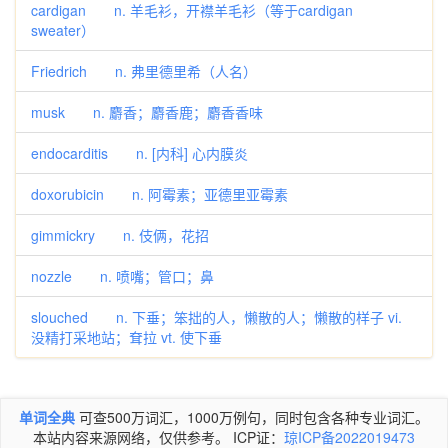
cardigan n. 羊毛衫，开襟羊毛衫（等于cardigan
sweater）
Friedrich n. 弗里德里希（人名）
musk n. 麝香；麝香鹿；麝香香味
endocarditis n. [内科] 心内膜炎
doxorubicin n. 阿霉素；亚德里亚霉素
gimmickry n. 伎俩，花招
nozzle n. 喷嘴；管口；鼻
slouched n. 下垂；笨拙的人，懒散的人；懒散的样子 vi.
没精打采地站；耷拉 vt. 使下垂
单词全典
可查500万词汇，1000万例句，同时包含各种专业词汇。
本站内容来源网络，仅供参考。 ICP证：
琼ICP备2022019473