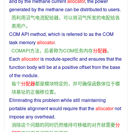
and
by
the
methane
current
allocator
, the
power
generated
by the
methane
can
be
distributed
to
users
.
而
利用
沼气
电流
配给
器
，
可以
将
沼气
所
发
的
电
配给
各
类
用户
。
COM
API
method
,
which
is
referred
to as the COM
task
memory
allocator
.
COMAPI
方法
，
后者
称为
COM
任务
内存
分配器
。
Each
allocator
is
module
-
specific
and
ensures
that the
function
body
will
be
at
a
positive
offset
from the
base
of
the
module
.
每个
分配器
都
是
模块
特定
的
，
并
可
确保
函数
体
位于
模
块
基址
的
正
偏移
位置
。
Eliminating
this
problem
while
still
maintaining
portable
alignment
would
require
that the
allocator
not
impose
any
overhead
.
消除
这个
问题
的
同时
仍然
维持
可
移植
的
对齐
就
需要
分