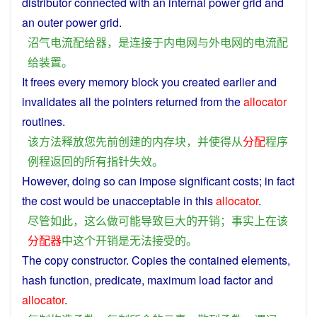
distributor
connected
with an
internal
power
grid
and
an
outer
power
grid
.
沼气
电流
配给
器
，
是
连接
于
内
电网
与
外
电网
的
电流
配
给
装置
。
It
frees
every
memory
block
you
created
earlier
and
invalidates
all
the
pointers
returned
from
the
allocator
routines
.
该
方法
释放
您
先前
创建
的
内存
块
，
并
使得
从
分配
程序
例程
返回
的
所有
指针
失效
。
However
,
doing
so
can
impose
significant
costs
;
in
fact
the
cost
would be
unacceptable
in
this
allocator
.
尽管如此
，
这么
做
可能
导致
巨大
的
开销
；
事实上
在
该
分配器
中
这个
开销
是
无法接受
的
。
The
copy
constructor
.
Copies
the contained elements,
hash
function
,
predicate
,
maximum
load
factor
and
allocator
.