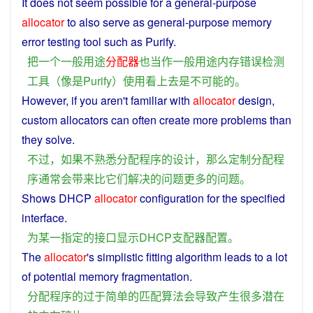
It
does
not
seem
possible
for
a
general-purpose
allocator
to
also
serve
as
general-purpose
memory
error
testing
tool
such
as
Purify.
把
一个
一般
用途
分配器
也
当作
一般
用途
内存
错误
检测
工具
（
像
是
Purify
）
使用
看上去
是
不可能
的
。
However
,
if
you aren't
familiar
with
allocator
design
,
custom
allocators
can
often
create
more
problems
than
they
solve
.
不过
，
如果
不
熟悉
分配
程序
的
设计
，
那么
定制
分配
程
序
通常
会
带来
比
它们
解决
的
问题
更多
的
问题
。
Shows
DHCP
allocator
configuration
for
the
specified
interface
.
为
某
一
指定
的
接口
显示
DHCP
支配
器
配置
。
The
allocator
's
simplistic
fitting
algorithm
leads
to a lot
of
potential
memory
fragmentation
.
分配
程序
的
过于
简单
的
匹配
算法
会导致
产生
很多
潜在