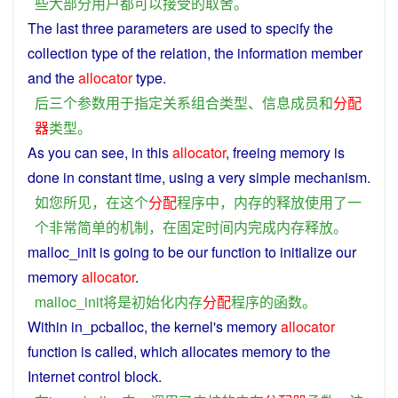
些
大部分
用户
都
可以
接受
的
取舍
。
The last
three
parameters
are
used
to
specify
the
collection
type
of the
relation
, the
information
member
and
the
allocator
type
.
后
三个
参数
用于
指定
关系
组合
类型
、
信息
成员
和
分配
器
类型
。
As
you
can
see
,
in
this
allocator
,
freeing
memory
is
done
in
constant
time
,
using
a
very
simple
mechanism
.
如
您
所
见
，
在
这个
分配
程序
中
，
内存
的
释放
使用
了
一
个
非常
简单
的
机制
，
在
固定
时间内
完成
内存
释放
。
malloc_init
is
going
to be our
function
to
initialize
our
memory
allocator
.
malloc_init
将
是
初始
化
内存
分配
程序
的
函数
。
Within
in_pcballoc, the
kernel
's
memory
allocator
function
is
called
, which
allocates
memory
to
the
Internet
control
block
.