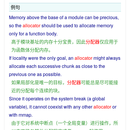
例句
Memory
above
the
base
of a
module
can be
precious
,
so
the
allocator
should
be
used
to
allocate
memory
only
for
a
function
body
.
高于
模块
基址
的
内存
十分
宝贵
，
因此
分配器
仅
应
用于
为
函数
体
分配
内存
。
If
locality
were
the
only
goal
, an
allocator
might
always
allocate
each
successive
chunk
as
close
to the
previous one
as
possible
.
如果
局部
化
是
唯一
的
目标
，
分配器
可能
总是
尽可能
接
近
的
分配
每个
连续
的
块
。
Since
it
operates
on
the
system
break
(
a
global
variable
),
it
cannot
coexist
with
any
other
allocator
or
with mmap.
由于
它
对
系统
中断
点
（
一个
全局
变量
）
进行操作
，
所