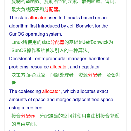
复制
构造
函数
。
复制
所
含
的
元素
、
散
列
函数
、
谓词
、
最大
负载
因子
和
分配器
。
The slab
allocator
used
in
Linux
is
based
on
an
algorithm
first
introduced
by Jeff Bonwick
for
the
SunOS operating system.
Linux
所
使用
的
slab
分配器
的
基础
是
JeffBonwick
为
SunOS
操作系统
首次
引入
的
一种
算法
。
Decisional
-
entrepreneurial
manager
;
handler
of
problems
;
resource
allocator
,
and
negotiator
.
决策
方面
-
企业家
，
问题
处理
者
，
资源
分配
者
，
及
谈判
者
The
coalescing
allocator
, which
allocates
exact
amounts
of
space
and
merges
adjacent
free
space
using
a
free
tree
.
接合
分配器
，
分配
准确
的
空间
并
使用
自由
树
接合
邻近
的
自由
空间
。