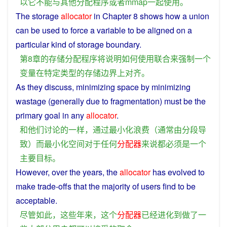
以
它
不能
与
其他
分配
程序
或者
mmap
一起
使用
。
The
storage
allocator
in
Chapter
8
shows
how
a
union
can
be
used
to
force
a
variable
to be
aligned
on
a
particular
kind
of
storage
boundary
.
第8
章
的
存储
分配
程序
将
说明
如何
使用
联合
来
强制
一个
变量
在
特定
类型
的
存储
边界
上
对
齐
。
As
they
discuss
,
minimizing
space
by
minimizing
wastage
(
generally
due
to
fragmentation
)
must
be
the
primary
goal
in
any
allocator
.
和
他们
讨论
的
一样
，
通过
最小
化
浪费
（
通常
由
分段
导
致
）
而
最小
化
空间
对于
任何
分配器
来说
都必须
是
一个
主要
目标
。
However
, over
the
years
, the
allocator
has
evolved
to
make
trade-offs that the
majority
of
users
find to
be
acceptable
.
尽管如此
，
这些
年
来
，
这个
分配器
已经
进化
到
做
了
一