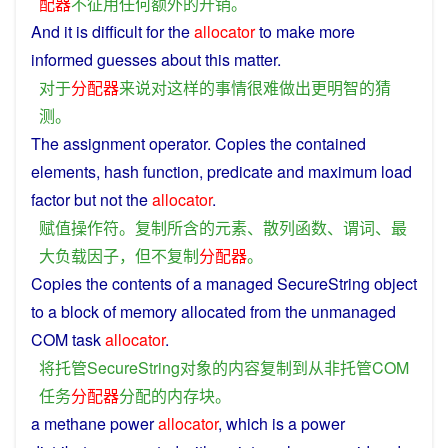
配器
不
征用
任何
额外
的
开销
。
And it is
difficult
for
the
allocator
to
make
more
informed
guesses
about
this
matter
.
对于
分配器
来说
对
这样
的
事情
很难
做出
更
明智
的
猜
测
。
The
assignment
operator
.
Copies
the
contained
elements
,
hash
function
,
predicate
and
maximum
load
factor
but
not
the
allocator
.
赋值
操作符
。
复制
所
含
的
元素
、
散列
函数
、
谓词
、
最
大
负载
因子
，
但
不
复制
分配器
。
Copies
the
contents
of a
managed
SecureString
object
to
a
block
of
memory
allocated
from
the
unmanaged
COM
task
allocator
.
将
托管
SecureString
对象
的
内容
复制
到
从
非托管
COM
任务
分配器
分配
的
内存
块
。
a
methane
power
allocator
, which
is
a power