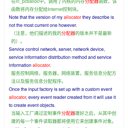
在
in_pcballoc
中
，
调用
了
内核
的
内存
分配器
函数
，
该
函数
将
内存
分配
给
Internet
控制
块
。
Note
that
the
version
of
my
allocator
they
describe
is
not
the most
current
one however.
（
注意
，
他们
描述
的
我
的
分配器
的
版本
并不是
最新
的
）。
Service
control
network
,
server
,
network
device
,
service
information
distribution
method
and
service
information
allocator
.
服务
控制
网络
，
服务器
，
网络
装置
，
服务
信息
分配
方
法
以及
服务
信息
分配
程序
。
Once
the
input
factory
is
set
up with
a
custom
event
allocator
, every
event
reader
created
from
it will use it
to
create
event
objects
.
当
输入
工厂
通过
定制
事件
分配器
建
好
之后
，
从
其中
创
建
的
每
一个
事件
读取
器
都
将
使用
它
来
创建
事件
对象
。