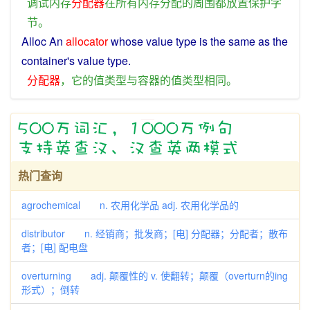
调试
内存
分配器
在
所有
内存
分配
的
周围
都
放置
保护
字
节
。
Alloc An
allocator
whose
value
type
is the
same
as the
container
's
value
type
.
分配器
，
它
的
值
类型
与
容器
的
值
类型
相同
。
热门查询
agrochemical n. 农用化学品 adj. 农用化学品的
distributor n. 经销商；批发商；[电] 分配器；分配者；散布
者；[电] 配电盘
overturning adj. 颠覆性的 v. 使翻转；颠覆（overturn的ing
形式）；倒转