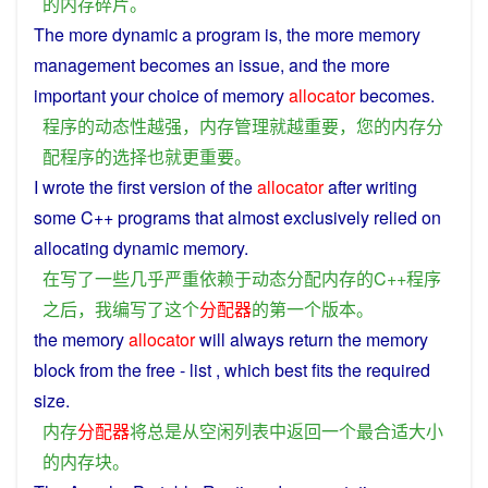
的
内存
碎片
。
The
more
dynamic
a
program
is, the more
memory
management
becomes
an issue, and the more
important
your
choice
of
memory
allocator
becomes.
程序
的
动态
性
越
强
，
内存
管理
就
越
重要
，
您
的
内存
分
配
程序
的
选择
也
就
更
重要
。
I
wrote
the
first
version
of
the
allocator
after
writing
some
C++
programs
that
almost
exclusively
relied
on
allocating
dynamic
memory
.
在
写
了
一些
几乎
严重依赖
于
动态
分配
内存
的
C++
程序
之后
，
我
编写
了
这个
分配器
的
第一个
版本
。
the
memory
allocator
will
always
return
the
memory
block
from
the free - list ,
which
best fits
the
required
size.
内存
分配器
将
总是
从
空闲
列表
中
返回
一个
最
合适
大小
的
内存
块
。