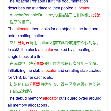
The
Apache
Portable
Runtime
documentation
describes
the
interface
to
their
pooled
allocator
.
ApachePortableRuntime
文档
描述
了
它们
的
池
式
分配
程序
的
接口
。
The
allocator
then
looks
for an
object
in
the
free
pool
before
calling
malloc
.
然后
分配器
调用
malloc
之前
在此
释放
池
中
查找
对象
。
In
ext3, the
block
allocator
worked
by
allocating
a
single
block
at a
time
.
在
ext3
中
，
块
分配器
的
工作
方式
是
每次
分配
一个
块
。
Initializing
the slab
allocator
and
creating slab
caches
for
VFS
,
buffer
cache
, etc.
初始
化
slab
分配器
并
为
VFS
、
缓冲区
高速
缓存
等
创建
slab
高速
缓存
The
debug
memory
allocator
puts
guard
bytes
around
all
memory
allocations
.