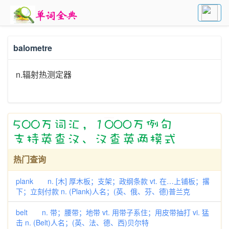
balometre
n.辐射热测定器
热门查询
plank n. [木] 厚木板；支架；政纲条款 vt. 在…上铺板；撂
下；立刻付款 n. (Plank)人名；(英、俄、芬、德)普兰克
belt n. 带；腰带；地带 vt. 用带子系住；用皮带抽打 vi. 猛
击 n. (Belt)人名；(英、法、德、西)贝尔特