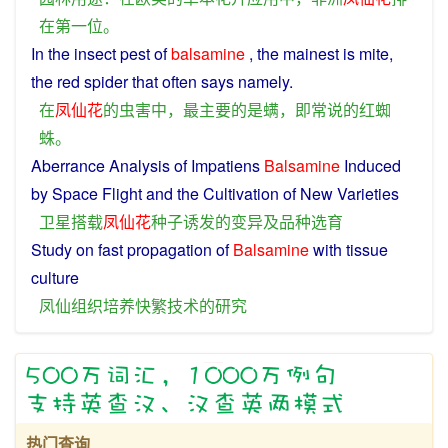
在
第一
位
。
In
the
insect pest
of
balsamine
, the mainest
is
mite
,
the
red
spider
that
often
says
namely
.
在
凤仙花
的
虫害
中
，
最
主要
的
是
螨
，
即
常
说
的
红
蜘
蛛
。
Aberrance
Analysis
of
Impatiens
Balsamine
Induced
by Space
Flight
and
the
Cultivation
of New
Varieties
卫星
搭载
凤仙花
种子
诱发
的
变异
及
品种
选育
Study
on
fast
propagation
of
Balsamine
with
tissue
culture
凤
仙
组织
培养
快
繁
技术
的
研究
热门查询