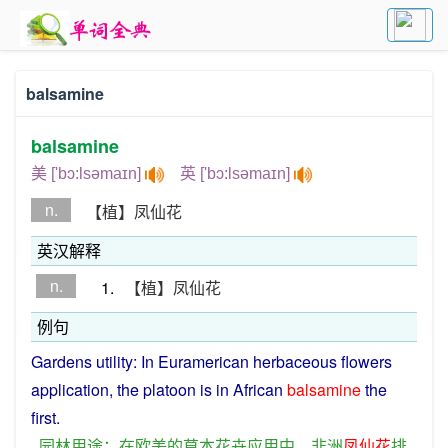
balsamine
balsamine
美 ['bɔ:lsəmaɪn]
英 ['bɔ:lsəmaɪn]
n.
【植】凤仙花
英汉解释
n.
1.
【植】凤仙花
例句
Gardens
utility
:
In
Euramerican
herbaceous
flowers
application
, the
platoon
is in
African
balsamine
the
first
.
园林
用途
：
在
欧美
的
草本
花卉
应用
中
，
非洲
凤仙花
排