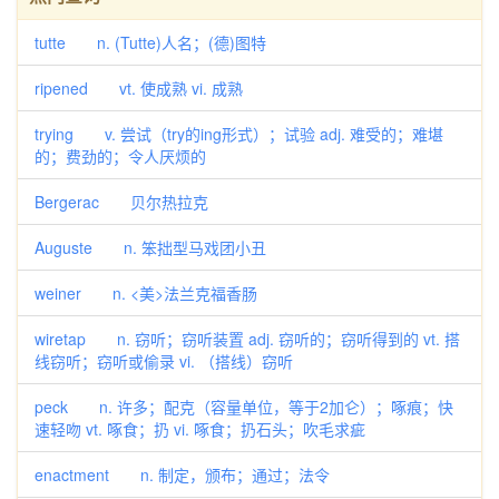
tutte n. (Tutte)人名；(德)图特
ripened vt. 使成熟 vi. 成熟
trying v. 尝试（try的ing形式）；试验 adj. 难受的；难堪
的；费劲的；令人厌烦的
Bergerac 贝尔热拉克
Auguste n. 笨拙型马戏团小丑
weiner n. <美>法兰克福香肠
wiretap n. 窃听；窃听装置 adj. 窃听的；窃听得到的 vt. 搭
线窃听；窃听或偷录 vi. （搭线）窃听
peck n. 许多；配克（容量单位，等于2加仑）；啄痕；快
速轻吻 vt. 啄食；扔 vi. 啄食；扔石头；吹毛求疵
enactment n. 制定，颁布；通过；法令