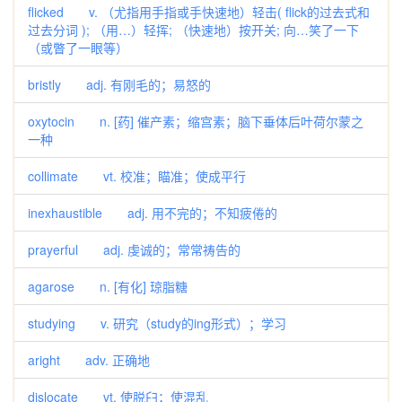
flicked v. （尤指用手指或手快速地）轻击( flick的过去式和
过去分词 ); （用…）轻挥; （快速地）按开关; 向…笑了一下
（或瞥了一眼等）
bristly adj. 有刚毛的；易怒的
oxytocin n. [药] 催产素；缩宫素；脑下垂体后叶荷尔蒙之
一种
collimate vt. 校准；瞄准；使成平行
inexhaustible adj. 用不完的；不知疲倦的
prayerful adj. 虔诚的；常常祷告的
agarose n. [有化] 琼脂糖
studying v. 研究（study的ing形式）；学习
aright adv. 正确地
dislocate vt. 使脱臼；使混乱