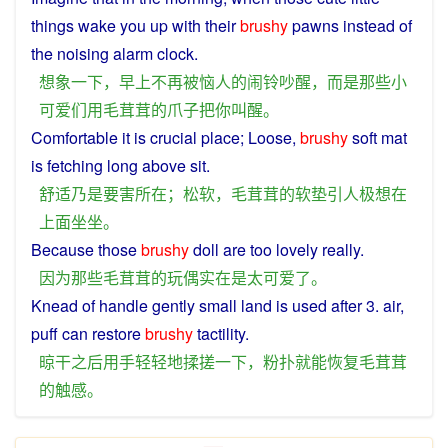
things
wake
you
up
with
their
brushy
pawns
instead
of
the noising
alarm
clock.
想象
一下
，
早上
不再
被
恼人
的
闹
铃
吵醒
，
而是
那些
小
可爱
们
用
毛茸茸
的
爪子
把
你
叫醒
。
Comfortable
it
is
crucial
place
;
Loose
,
brushy
soft
mat
is fetching long
above
sit
.
舒适
乃是
要害
所在
；
松软
，
毛茸茸
的
软垫
引人
极
想
在
上面
坐坐
。
Because
those
brushy
doll
are
too
lovely
really
.
因为
那些
毛茸茸
的
玩偶
实在
是
太
可爱
了
。
Knead
of
handle
gently
small
land
is
used
after
3.
air
,
puff
can
restore
brushy
tactility
.
晾干
之后
用
手
轻轻
地
揉搓
一下
，
粉扑
就
能
恢复
毛茸茸
的
触感
。