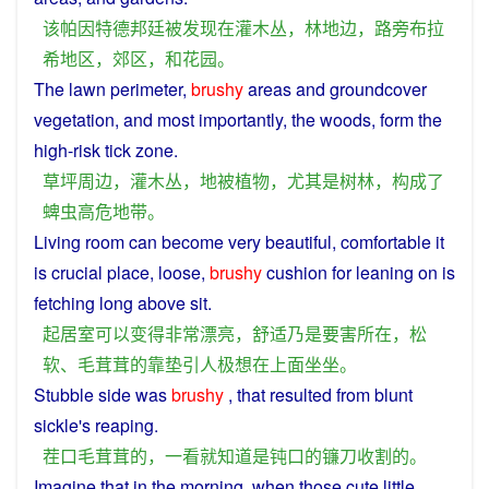
该
帕因特德邦廷
被
发现
在
灌木丛
，
林地
边
，
路
旁
布
拉
希
地区
，
郊区
，
和
花园
。
The
lawn
perimeter
,
brushy
areas and groundcover
vegetation
, and
most
importantly, the
woods
,
form
the
high-risk
tick
zone
.
草坪
周边
，
灌木丛
，
地
被
植物
，
尤其是
树林
，
构成
了
蜱
虫
高危
地带
。
Living room
can
become
very
beautiful
,
comfortable
it
is
crucial place,
loose
,
brushy
cushion
for leaning
on
is
fetching long
above
sit
.
起居室
可以
变得
非常
漂亮
，
舒适
乃是
要害
所在
，
松
软
、
毛茸茸
的
靠垫
引人
极
想
在
上面
坐坐
。
Stubble
side
was
brushy
, that resulted from
blunt
sickle
's
reaping
.
茬口
毛茸茸
的
，
一
看
就
知道
是
钝
口
的
镰刀
收割
的
。
Imagine
that in the
morning
, when
those
cute
little