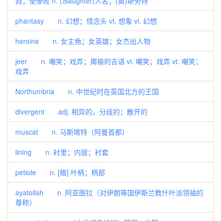
戮；使惨败 n. (Slaughter)人名；(英)斯劳特
phantasy n. 幻想；怪念头 vt. 想象 vi. 幻想
heroine n. 女主角；女英雄；女杰出人物
jeer n. 嘲笑；戏弄；揶揄的言语 vi. 嘲笑；戏弄 vt. 嘲笑；
戏弄
Northumbria n. 中世纪时在英国北方的王国
divergent adj. 相异的，分歧的；散开的
muscat n. 马斯喀特（阿曼首都）
lining n. 衬里；内层；衬套
petiole n. [植] 叶柄；柄部
ayatollah n. 阿亚图拉（对伊朗等国伊斯兰教什叶派领袖的
尊称）