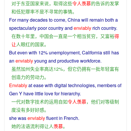
对于
东亚
国家
来说
，
取得
这些
令人
羡慕
的
告诉
的
发
掌
和
低
犯罪率
不是
不
寻常
的
事情
。
For many
decades
to come,
China
will
remain
both
a
spectacularly
poor
country
and
enviably
rich
country
.
在
数十
年
里
，
中国
会
一直
是
一个
相当
贫穷
，
又
富裕
得
让
人
眼红
的
国家
。
But
even
with 12%
unemployment
,
California
still
has
an
enviably
young
and
productive
workforce
.
虽然
加州
失业率
高达
12%，
但
它
仍
拥有
一批
年轻
富有
创造力
的
劳动力
。
Enviably
at
ease
with
digital
technologies
, members
of
Gen Y
have
little
love
for
hierarchy
.
一代
对
数字
技术
的
运用自如
令人
羡慕
，
他们
对
等级制
度
没有
多
好
好感
。
she
was
enviably
fluent
in
French
.
她
的
法语
流利
得
让
人
羡慕
。