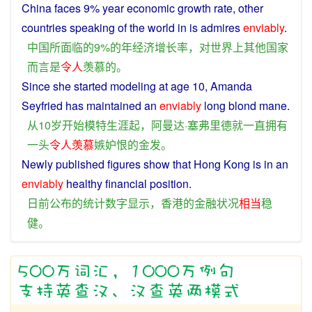
China
faces
9%
year
economic
growth rate,
other
countries
speaking
of
the
world
in
is
admires
enviably
.
中国
所
面临
的
9%
的
年
经济
增长率
，
对
世界
上
其他
国家
而言
是
令人
羡慕
的
。
Since
she
started
modeling
at
age
10, Amanda
Seyfried
has
maintained an
enviably
long
blond
mane
.
从
10
岁
开始
模特
生涯
起
，阿曼达·塞弗里德
就
一直拥有
一头
令人
羡慕
嫉妒
恨
的
金发
。
Newly
published
figures
show
that
Hong Kong is
in
an
enviably
healthy
financial
position
.
日前
公布
的
统计
数字
显示
，
香港
的
金融
状况
相当
稳
健
。