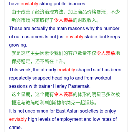
have
enviably
strong public finances.
由于
改善
了
经济
治理
方法
，
加上
商品
价格
暴涨
，
不少
新兴
市场
国家
取得
了
令人
羡慕
的
财政收入
。
These
are actually
the
main
reasons
why the
number
of
our
customers
is
not just
enviably
stable
, but
keeps
growing
.
就是
这些
主要
因素
令
我们
的
客户
数量
不仅
令人
羡慕
地
保持
稳定
，
还
不断
在
上升
。
This
week
, the
already
enviably
shaped
star
has
been
repeatedly
snapped heading to
and
from
workout
sessions with
trainer
Harley
Pasternak.
这个
星期
，
这个
拥有
令人
羡慕
的
体形
的
明星
已
多次
被
报道
与
教练
哈利
#
帕斯捷尔纳克
一起
锻炼
。
It is
not
uncommon
for
East
Asian societies to enjoy
enviably
high
levels
of
employment
and
low
rates
of
crime
.