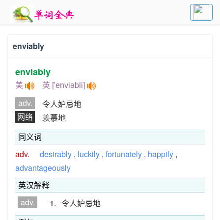
enviably
enviably
美
英 ['enviəbli]
adv.
令人妒忌地
网络
羡慕地
同义词
adv.
desirably
,
luckily
,
fortunately
,
happily
,
advantageously
英汉解释
adv.
1.
令人妒忌地