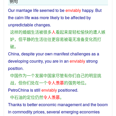
例句
Our
marriage
life
seemed
to be
enviably
happy
.
But
the
calm
life
was
more
likely
to be affected by
unpredictable
changes
.
这样
的
婚姻
生活
被
很多
人
看起来
是
轻松
愉快
的
遭
人
嫉
妒
，
但
平静
的
生活
往往
更
容易
被
毫无
准备
变化
而
打
破
。
China
,
despite
your
own
manifest
challenges
as
a
developing country,
you
are
in
an
enviably
strong
position
.
中国
作为
一个
发展中国家
尽管
有
你们
自己
的
明显
挑
战
，
但
你们
处在
一个
令人
羡慕
的
强势
地位
。
PetroChina is
still
enviably
positioned
.
中
石油
的
定位
仍然
令人
羡慕
。
Thanks
to
better
economic
management
and the
boom
in
commodity
prices
,
several
emerging
economies