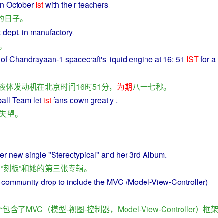
n
October
Ist
with
their
teachers
.
的
日子
。
t
dept
. in
manufactory
.
。
of Chandrayaan-1
spacecraft
's
liquid
engine
at
16: 51
IST
for
a
液体
发动机
在
北京时间
16时51分，
为期
八一七
秒
。
ball Team
let
ist
fans
down
greatly
.
失望
。
er
new
single "
Stereotypical
"
and
her
3rd
Album
.
曲
“
刻板
”
和
她
的
第三
张专辑
。
community
drop
to
include
the MVC (
Model
-
View
-
Controller
)
个
包含
了
MVC
（
模型
-
视图
-
控制器
，Model-View-Controller）
框