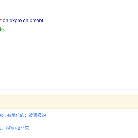
t
on
expre
shipment
.
运
。
adj. 有地位的；被通报的
拉伯、阿塞)拉菲克