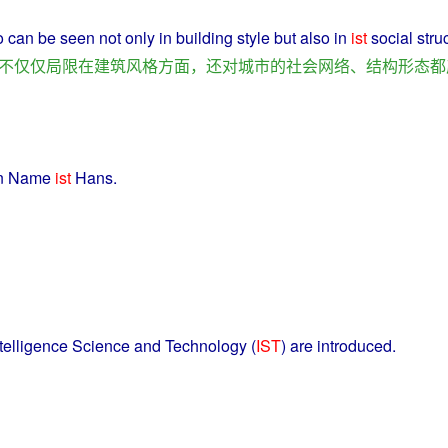
o
can
be seen
not
only
in
building
style
but
also
in
ist
social
stru
不
仅仅
局限
在
建筑
风格
方面
，
还
对
城市
的
社会
网络
、
结构
形态
都
in
Name
ist
Hans
.
telligence
Science
and
Technology
(
IST
) are
introduced
.