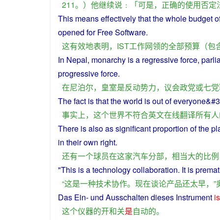
211。）
他
继续
说
﹕「
可是
，
正确
的
使用
否定
This
means effectively that the
whole
budget
o
opened
for
Free
Software
.
这
有效
地
表明
，
IST
工作
网
领
的
全部
预算
（
包
In
Nepal
,
monarchy
is
a regressive
force
,
parli
progressive
force
.
在
尼泊尔
，
皇室
是
反动
势力
，
议会
政党
或
七
党
The
fact
is
that the
world
is out
of
everyone&#
事实上
，
这个
世界
不
符合
英文
在线翻译
所有人
There
is
also
as
significant
proportion
of
the
pl
in
their
own
right
.
还
有
一个
球员
在
这家
汽车
分部
，
相当大
的
比例
"
This
is
a
technology
collaboration
. It is
premat
“
这
是
一种
技术
协作
。
现在
谈论
产品
还
太
早
，”
Das Ein-
und
Ausschalten dieses
Instrument
is
这个
仪器
的
开
和
关
是
自动
的
。