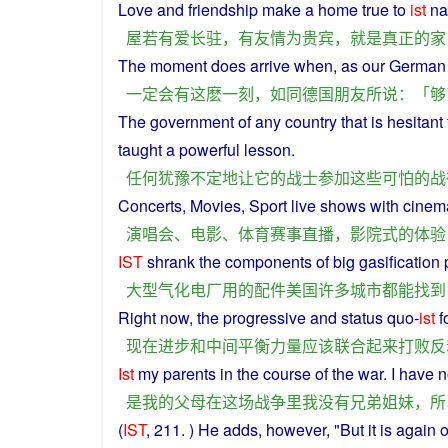
Love
and
friendship
make
a
home
true
to
ist
na
屋
若
有
爱
长
驻
，
有
友情
为
贵宾
，
就是
真正
的
家
The
moment
does arrive when,
as
our
German
一定
会
有
这
麽
一刻
，
如同
德国
朋友
所
说
：「
够
The
government
of
any
country
that is
hesitant
taught
a
powerful
lesson
.
任何
犹豫
不定
地
让
它
的
战士
参加
这些
可怕
的
战
Concerts
,
Movies
,
Sport
live
shows
with
cinem
演唱会
、
电影
、
体育
赛事
直播
，
影院
式
的
体验
IST
shrank
the
components
of
big
gasification
大型
气化
电厂
用
的
配件
美国
许多
城市
都
能
找到
Right
now
, the
progressive
and
status quo-
ist
f
现在
进步
和
中间
平衡
力量
应该
联合起来
打败
反
Ist
my
parents
in
the course of the
war
.
I
have
n
是
我
的
父母
在
这
场
战争
里
我
没有
兄弟姐妹
，
所
(
IST
, 211. )
He
adds
, however, "
But
it
is
again
o