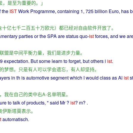
法
，
是
至
为
重要
的
。」
f
the
IST
Work
Programme,
containing
1, 725
billion
Euro, has
b
含
十亿七千二百五十万
欧元
）
都已经
对
自由
软件
开放
了
。
amentary
parties
or
the SPA are status quo-
ist
forces
, and we ar
联盟
是
中间
平衡
力量
，
我们
是
进步
力量
。
39
expectation
.
But
some
learn
to
forget
, but others i
ist
.
的
梦想
。
只是
有人
可以
学会
遗忘
，
有人
却
坚持
。
ayers
in
th is
automotive
segment
which
I
would
class
as Al
ist
s
，
我
在
自己
的
类
中
右
A
-
名单
明星
。
ure
to
talk
of
products
, "
said
Mr ?
ist
? m? .
奥伊斯塔莫
表示
。
t
automatisch.