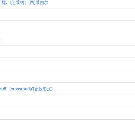
、罗、捷、俄)莱纳；(西)莱内尔
处
点（crossroad的复数形式）