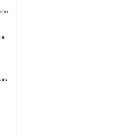
een
e a
tars