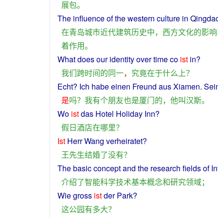
展
包
。
The
influence
of
the
western
culture
in
Qingda
在
青岛
城市
近代
建筑
历史
中
，
西方
文化
的
影响
着
作用
。
What
does
our
identity
over
time
co
ist
in
?
我们
跨
时间
的
同一
，
究竟
在于
什么
上
？
Echt?
Ich
habe einen Freund aus
Xiamen
. Se
是
吗？
我
有
个
朋友
也是
厦门
的
，
他
叫
汉斯
。
Wo
ist
das
Hotel
Holiday
Inn
?
假日
酒店
在
哪里
？
Ist
Herr
Wang
verheiratet?
王
先生
结婚
了
没有
？
The
basic
concept
and
the
research
fields
of
In
介绍
了
智能
科学技术
基本
概念
和
研究
领域
；
Wie
gross
ist
der
Park
?
这
公园
有
多
大
？