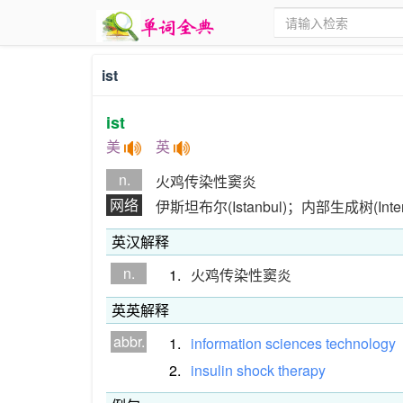
ist
ist
美
英
n.
火鸡传染性窦炎
网络
伊斯坦布尔(Istanbul)；内部生成树(Internal
英汉解释
n.
1.
火鸡传染性窦炎
英英解释
abbr.
1.
information
sciences
technology
2.
insulin
shock
therapy