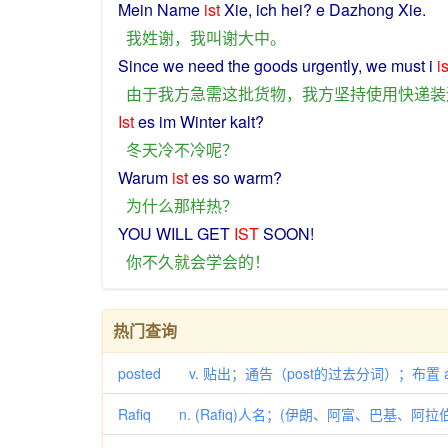
Mein
Name
ist
Xie
,
ich
hei? e Dazhong
Xie
.
我
姓
谢
，
我
叫
谢大中
。
Since
we
need
the
goods
urgently
, we must i
is
由于
我方
急需
这
批
货物
，
我方
坚持
使用
快递
装
Ist
es im
Winter
kalt?
冬天
冷
不
冷
呢？
Warum
ist
es
so
warm
?
为什么
那样
热
？
YOU
WILL
GET
IST
SOON
!
你
不久
就
会
学会
的
！
热门查询
posted v. 贴出；通告（post的过去分词）；布置 
Rafiq n. (Rafiq)人名；(伊朗、阿富、巴基、阿