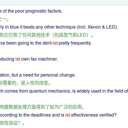
e
of the
poor
prognostic
factors
.
之一
。
ly
in
blue
it
beats
any
other
technique
(incl.
Xenon
&
LED
).
色
它
打败
了
任何
其他
技术
（
包括
氙气
和
LED
）。
've been going
to
the
dent-
ist
pretty
frequently
.
oducing
ist
own
fax
machiner.
ation
, but a
need
for
personal
change
.
所
需要
的
，
是
人性
的
改变
。
ich comes from quantum mechanics, is
widely
used
in
the
field
of
地震
数据处理
方面
得到
了
较为
广泛
的
应用
。
ccording
to the
deadlines
and
is
ist
effectiveness
verified
?
效性
验证
？。