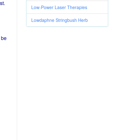
st
.
Low-Power Laser Therapies
Lowdaphne Stringbush Herb
m
be
"