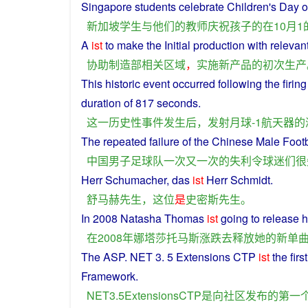
Singapore
students
celebrate
Children
's
Day
o
新加坡
学生
与
他们
的
教师
庆祝
孩子
的
在
10月1
A
ist
to
make
the
Initial
production
with
relevan
协助
制造
部
相关
区域
，
实施
新产品
的
初次
生产
This
historic
event
occurred
following
the
firing
duration
of
817
seconds
.
这
一
历史性
事件
发生
后
，
发射
月球
-1
航天器
的
The
repeated
failure
of
the
Chinese
Male
Foot
中国
男子
足球队
一次
又
一次
的
失利
令
球迷们
很
Herr
Schumacher
, das
ist
Herr
Schmidt.
舒马赫
先生
，
这位
是
史密斯
先生
。
In
2008 Natasha Thomas
ist
going
to
release
h
在
2008年
娜塔莎托马斯
涨跌
去
释放
她
的
新
单
The ASP. NET 3. 5
Extensions
CTP
ist
the
first
Framework
.
NET3.5ExtensionsCTP
是
向
社区
发布
的
第一