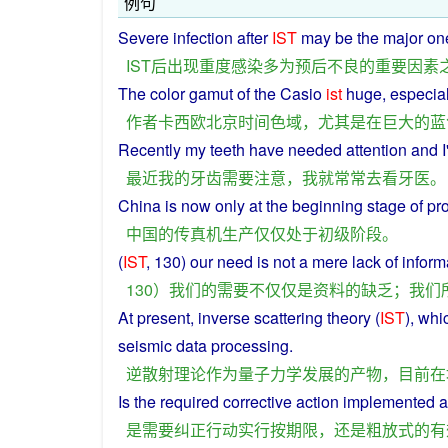
例句
Severe
infection
after
IST
may
be
the
major
on
IST
后
出现
重
度
感染
多
为
预后
不良
的
重要
因素
The
color
gamut
of
the
Casio
ist
huge
,
especial
作者
卡西欧
北京时间
色
域
，
尤其是
在
巨大
的
蓝
Recently
my
teeth
have
needed
attention
and
I
最近
我
的
牙齿
需要
注意
，
我
就
常常
去
看
牙医
。
China
is now
only
at
the
beginning
stage
of
pr
中国
的
传真机
生产
仅仅
处于
初级
阶段
。
(
IST
, 130)
our
need
is
not a
mere
lack
of
inform
130）
我们
的
需要
不仅仅是
资料
的
缺乏
；
我们
At
present
,
inverse
scattering
theory
(
IST
), wh
seismic
data processing.
逆
散射
理论
作为
量子力学
发展
的
产物
，
目前
在
Is
the
required
corrective
action
implemented
a
是
需要
纠正
行动
实行
按
期限
，
还
是
粗放
式
的
有