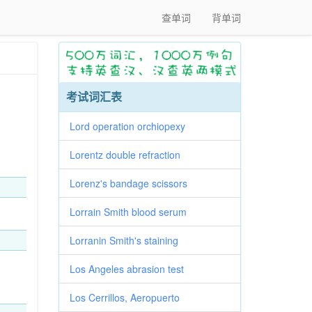
查单词
背单词
考试词汇表
Lord operation orchiopexy
Lorentz double refraction
Lorenz's bandage scissors
Lorrain Smith blood serum
Lorranin Smith's staining
Los Angeles abrasion test
Los Cerrillos, Aeropuerto