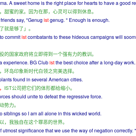
ma.
A
sweet home
is
the
right place
for
hearts
to
have
a
good
re
，
甜蜜
的
家
。
因为
在
那
，
心灵
可以
得到
休息
。
friends
say
, "Genug
ist
genug. "
Enough
is
enough
.
了
就是
够
了
」。
to
commit
ist
combatants
to
these
hideous
campaigns
will
soo
役
的
国家
政府
将
立即
得到
一个
强有力
的
教训
。
a
experience
. BG Club
ist
the
best
choice
after a long-day
work
.
，
环岛
印象
新时代
白领
之
完美
选择
。
plants
found
in
several
American
cities
.
，
IST
公司
把
它们
的
体形
都
给
缩小
。
orces
should
unite
to
defeat
the regressive
force
.
动
势力
。
o
siblings
so
I
am all
alone
in
this
wicked
world
.
以
，
我
独自
在
这个
罪恶
的
世界
。
f
utmost
significance
that we
use
the
way
of
negation
correctly
. 