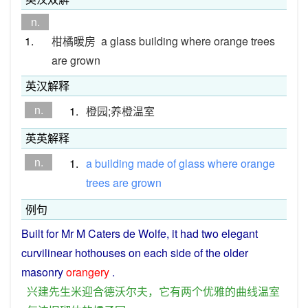
n.
1.
柑橘暖房
a glass building where orange trees
are grown
英汉解释
n.
1.
橙园;养橙温室
英英解释
n.
1.
a
building
made
of
glass
where
orange
trees
are
grown
例句
Built
for
Mr
M
Caters
de Wolfe,
it
had
two
elegant
curvilinear
hothouses
on
each
side
of
the
older
masonry
orangery
.
兴建
先生
米
迎合
德沃尔夫
，
它
有
两个
优雅
的
曲线
温室