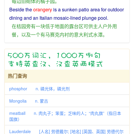
每
边
旧
砌体
的
橘子
园
。
Beside
the
orangery
is
a
sunken
patio
area
for
outdoor
dining
and
an
Italian
mosaic
-
lined
plunge
pool
.
在
桔
园
旁
有
一块
低于
地面
的
露台
区
可
供
主人
户外
用
餐
，
以及
一个
有
马赛克
内
衬
的
意大利
式
水潭
。
热门查询
phosphor n. 磷光体，磷光剂
Mongolia n. 蒙古
meatball n. 肉丸子；笨蛋；乏味的人；“肉丸旗”（指日本
国旗）
Lauderdale [人名] 劳德戴尔; [地名] [英国、英国] 劳德代尔