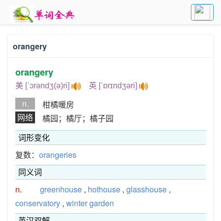
orangery
orangery
美 [ˈɔrəndʒ(ə)ri]
英 [ˈɒrɪndʒəri]
n.
柑橘暖房
网络
橘园；橘厅；橘子园
词形变化
复数：
orangeries
同义词
n.
greenhouse
,
hothouse
,
glasshouse
,
conservatory
,
winter garden
英汉双解