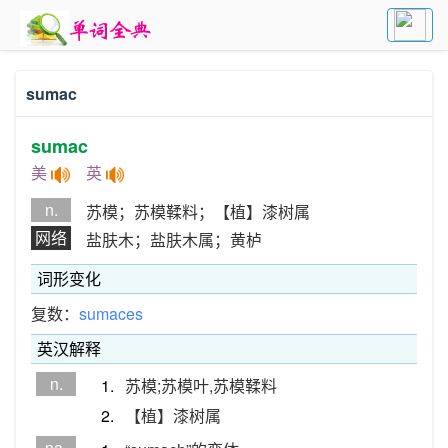
sumac
sumac
美
英
n.
苏模；苏模鞣料；【植】漆树属
网络
盐肤木；盐肤木属；黄栌
词形变化
复数：
sumaces
英汉解释
n.
1.
苏模;苏模叶,苏模鞣料
2.
【植】漆树属
na.