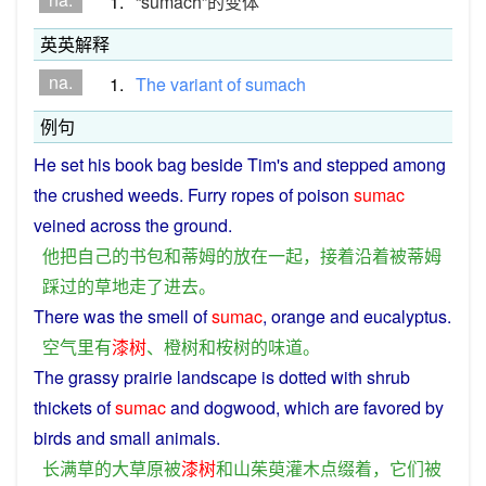
1.
“sumach”的变体
英英解释
na.
1.
The
variant
of
sumach
例句
He
set
his
book
bag
beside
Tim
's
and
stepped
among
the
crushed
weeds. Furry ropes of poison
sumac
veined
across
the
ground
.
他
把
自己
的
书包
和
蒂姆
的
放
在
一起
，
接着
沿着
被
蒂
姆
踩
过
的
草地
走
了
进去
。
There
was the
smell
of
sumac
,
orange
and
eucalyptus
.
空气
里
有
漆树
、
橙
树
和
桉树
的
味道
。
The
grassy
prairie
landscape is
dotted
with
shrub
thickets
of
sumac
and
dogwood
,
which
are
favored by
birds
and
small
animals
.
长
满
草
的
大草原
被
漆树
和
山茱萸
灌木
点缀
着
，
它们
被