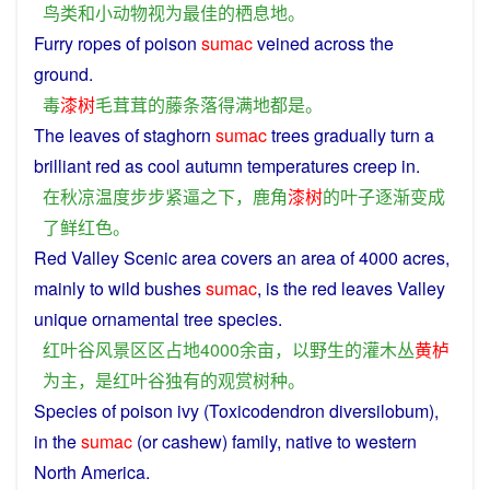
鸟类
和
小
动物
视为
最佳
的
栖息
地
。
Furry
ropes
of
poison
sumac
veined
across
the
ground
.
毒
漆树
毛茸茸
的
藤条
落得
满地
都
是
。
The
leaves
of
staghorn
sumac
trees
gradually
turn
a
brilliant
red
as
cool
autumn
temperatures
creep
in
.
在
秋凉
温度
步
步
紧逼
之下
，
鹿角
漆树
的
叶子
逐渐
变成
了
鲜
红色
。
Red
Valley
Scenic
area
covers
an
area
of
4000
acres
,
mainly
to
wild
bushes
sumac
,
is
the red leaves
Valley
unique
ornamental
tree species.
红叶
谷
风景区
区
占
地
4000
余
亩
，
以
野生
的
灌木丛
黄栌
为主
，
是
红叶
谷
独有
的
观赏
树种
。
Species
of
poison
ivy (Toxicodendron diversilobum),
in the
sumac
(or cashew)
family
, native to
western
North America.