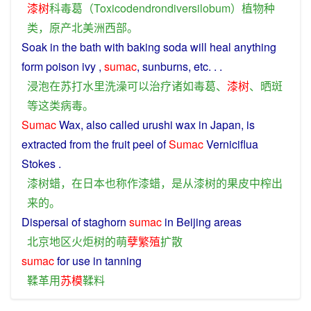
漆树
科
毒
葛
（
Toxicodendrondiversilobum
）
植物
种
类
，
原产
北美洲
西部
。
Soak
in
the
bath
with baking
soda
will
heal
anything
form
poison
ivy ,
sumac
,
sunburns
, etc. . .
浸泡
在
苏打
水
里
洗澡
可以
治疗
诸如
毒
葛
、
漆树
、
晒
斑
等
这
类
病毒
。
Sumac
Wax
, also called urushi
wax
in
Japan
,
is
extracted
from
the fruit peel
of
Sumac
Verniciflua
Stokes .
漆树
蜡
，
在
日本
也
称作
漆
蜡
，
是
从
漆树
的
果皮
中
榨
出
来
的
。
Dispersal
of
staghorn
sumac
in
Beijing
areas
北京
地区
火炬
树
的
萌
孽
繁殖
扩散
sumac
for
use
in
tanning
鞣
革
用
苏模
鞣料