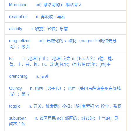
Moroccan adj. 摩洛哥的 n. 摩洛哥人
resorption n. 再吸收；再吞
alacrity n. 敏捷；轻快；乐意
magnetized adj. 已磁化的 v. 磁化（magnetize的过去分
词）；吸引
tor n. [地理] 石山；[地理] 突岩 n. (Tor)人名；(德、捷、
葡、土、芬、挪、以、瑞典)托尔；(阿拉伯)绍尔；(柬)多
drenching n. 湿透
Quincy n. 昆西（男子名）；昆西（美国马萨诸塞州东部城
市）；第五
toggle n. 开关，触发器；拴扣；[船] 套索钉 vt. 拴牢，系紧
suburban n. 郊区居民 adj. 郊区的，城郊的；土气的；见
闻不广的