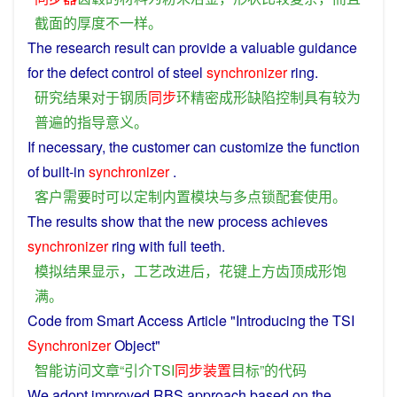
截面
的
厚度
不
一样
。
The
research
result
can
provide
a
valuable
guidance
for
the
defect
control
of
steel
synchronizer
ring
.
研究
结果
对于
钢质
同步
环
精密
成形
缺陷
控制
具有
较为
普遍
的
指导
意义
。
If
necessary
,
the
customer
can
customize
the function
of
built-in
synchronizer
.
客户
需要
时
可以
定制
内置
模块
与
多
点
锁
配套
使用
。
The
results
show
that
the new
process
achieves
synchronizer
ring with
full
teeth
.
模拟
结果
显示
，
工艺
改进
后
，
花
键
上方
齿
顶
成形
饱
满
。
Code
from
Smart
Access
Article
"
Introducing
the TSI
Synchronizer
Object
"
智能
访问
文章
“
引介
TSI
同步
装置
目标
”
的
代码
We
adopt
improved
RBS
approach
based on
the