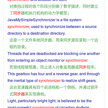
对换
挡
过程
的
各个
阶段
分别
做
了
数学
描述
，
同时
建立
了
同步
器
和
执行
机构
的
动力学
模型
；
JavaMySimpleSynchronizer
is
a
file
system
synchronizer
, used to
synchronize
between
a
source
directory
to
a
destination directory.
这
是
一个
文件
系统
同步
器
，
用来
同步
源
目录
和
一个
远
程
的
目录
。
Threads
that
are
deadlocked
are
blocking
one another
from
entering
an
object
monitor
or
synchronizer
.
死
锁
线程
被
阻塞
，
防止
进入
对象
监视器
或
同步
程序
。
This
gearbox
has
four
and
a
reverse
gear,
and
through
the inertial
type
of
synchronizer
to
realize
shift
gears
.
这
台
变速器
具有
四个
前进
档
和
一个
倒
档
，
并
通过
锁
环
式
同步
器
来
实现
换
档
。
Light
,
particularly
bright
light
,
is
believed
to
be
the
most
powerful
synchronizer
of
circadian
rhythms
.