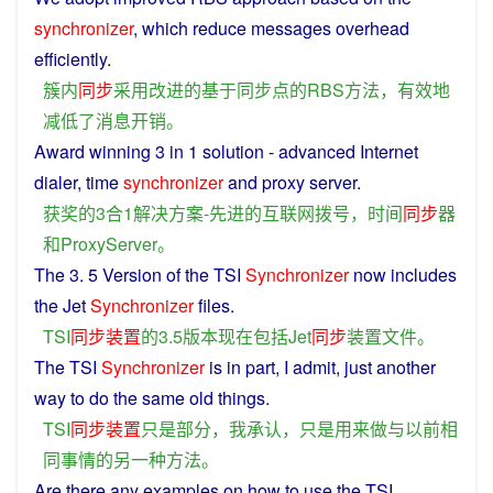
synchronizer
, which
reduce
messages
overhead
efficiently
.
簇
内
同步
采用
改进
的
基于
同步
点
的
RBS
方法
，
有效地
减低
了
消息
开销
。
Award
winning 3
in
1
solution
-
advanced
Internet
dialer
,
time
synchronizer
and
proxy server.
获奖
的
3
合
1
解决方案
-
先进
的
互联网
拨号
，
时间
同步
器
和
ProxyServer
。
The 3. 5
Version
of
the TSI
Synchronizer
now
includes
the Jet
Synchronizer
files
.
TSI
同步
装置
的
3.5
版本
现在
包括
Jet
同步
装置
文件
。
The TSI
Synchronizer
is in
part
,
I
admit
,
just
another
way
to
do
the
same
old
things
.
TSI
同步
装置
只是
部分
，
我
承认
，
只是
用来
做
与
以前
相
同
事情
的
另一种
方法
。
Are
there
any
examples
on
how
to
use
the TSI