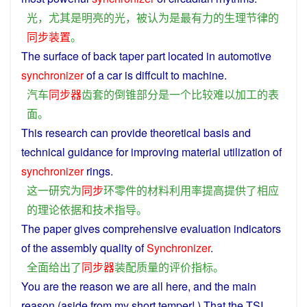
光
，
尤其是
明亮
的
光
，
被
认为
是
最
有力
的
生理
节律
的
同步
装置
。
The
surface
of
back
taper
part
located in
automotive
synchronizer
of
a
car
is
diffcult
to
machine
.
汽车
同步
器
齿
套
的
倒
锥
部分
是
一个
比较
难以
加工
的
表
面
。
This
research
can
provide
theoretical basis
and
technical guidance
for
improving
material
utilization
of
synchronizer
rings
.
这
一
研究
为
同步
环
零件
的
材料
利用率
提高
提供
了
相应
的
理论依据
和
技术指导
。
The paper
gives
comprehensive
evaluation
indicators
of
the
assembly
quality
of
Synchronizer
.
全面
给
出
了
同步
器
装配
质量
的
评价
指标
。
You
are
the
reason
we
are
all here, and the
main
reason
(
aside
from
my
short
temper
! ) That the TSI