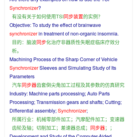
Synchronizer
?
有没有
关于
如何
使用
TSI
同步
装置
的
实例
？
Objective
: To
study
the
effect
of
brainwave
synchronizer
in
treatment
of non-organic
insomnia
.
目的
：
脑
波
同步
化
治疗
非
器
质
性
失眠症
临床
疗效
分
析
。
Machining
Process
of
the
Sharp
Corner
of
Vehicle
Synchronizer
Sleeves
and
Simulating
Study
of
Its
Parameters
汽车
同步
器
齿
套
倒
尖
角
加工过程
及其
参数
的
仿真
研究
Industry
:
Machine
parts
processing
;
Auto
Parts
Processing
;
Transmission
gears
and
shafts
;
Cutting
;
Differential
assembly;
Synchronizer
;
所属
行业
：
机械
零部件
加工
；
汽摩
配件
加工
；
变速器
齿轮
及
轴
；
切削加工
；
差速器
总成
；
同步
器
；；
Development
and
Study
of
the Computer-Aided