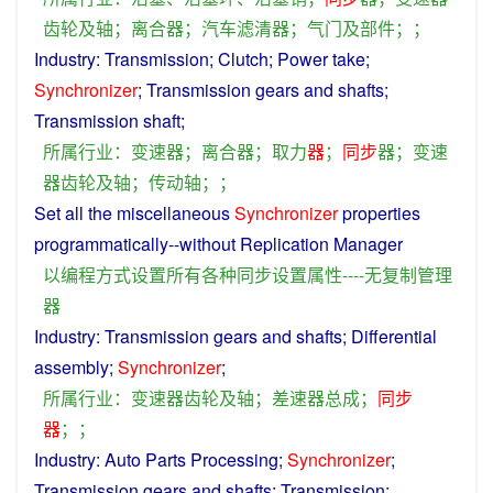
齿轮
及
轴
；
离合
器
；
汽车
滤清
器
；
气门
及
部件
；；
Industry
:
Transmission
;
Clutch
;
Power
take
;
Synchronizer
;
Transmission
gears
and
shafts;
Transmission
shaft
;
所属
行业
：
变速器
；
离合
器
；
取
力
器
；
同步
器
；
变速
器
齿轮
及
轴
；
传动轴
；；
Set
all the miscellaneous
Synchronizer
properties
programmatically
--
without
Replication
Manager
以
编程方式
设置
所有
各种
同步
设置
属性
----
无
复制
管理
器
Industry
:
Transmission
gears
and
shafts
;
Differential
assembly
;
Synchronizer
;
所属
行业
：
变速器
齿轮
及
轴
；
差速器
总成
；
同步
器
；；
Industry
:
Auto
Parts
Processing
;
Synchronizer
;
Transmission
gears
and
shafts
;
Transmission
;