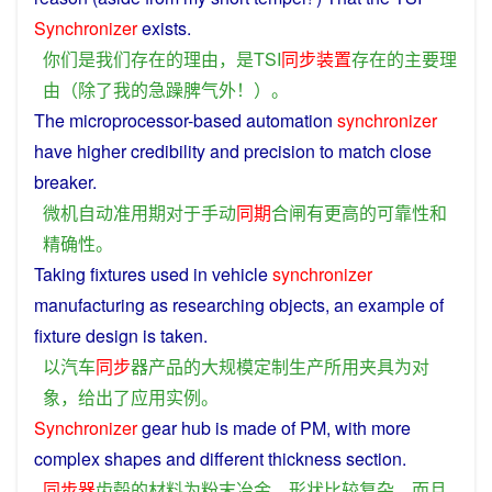
Synchronizer
exists
.
你们
是
我们
存在
的
理由
，
是
TSI
同步
装置
存在
的
主要
理
由
（
除了
我
的
急躁脾气
外
！）。
The
microprocessor-based
automation
synchronizer
have
higher
credibility
and
precision
to
match
close
breaker.
微机
自动
准
用
期
对于
手动
同期
合闸
有
更
高
的
可靠性
和
精确性
。
Taking fixtures
used
in
vehicle
synchronizer
manufacturing
as
researching
objects
, an
example
of
fixture
design is
taken
.
以
汽车
同步
器
产品
的
大规模
定制
生产
所
用
夹具
为
对
象
，
给
出
了
应用
实例
。
Synchronizer
gear
hub
is
made
of
PM, with
more
complex
shapes
and
different
thickness
section
.
同步
器
齿
毂
的
材料
为
粉末
冶金
，
形状
比较
复杂
，
而且