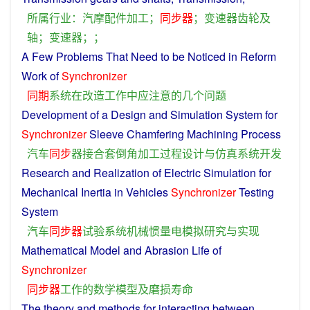
所属
行业
：
汽
摩
配件
加工
；
同步
器
；
变速器
齿轮
及
轴
；
变速器
；；
A Few
Problems
That Need to
be
Noticed
in
Reform
Work
of
Synchronizer
同期
系统
在
改造
工作
中
应
注意
的
几个
问题
Development
of a
Design
and
Simulation
System
for
Synchronizer
Sleeve
Chamfering
Machining
Process
汽车
同步
器
接合
套
倒角
加工过程
设计
与
仿真
系统
开发
Research
and
Realization
of
Electric
Simulation
for
Mechanical
Inertia
in
Vehicles
Synchronizer
Testing
System
汽车
同步
器
试验
系统
机械
惯量
电
模拟
研究
与
实现
Mathematical
Model
and
Abrasion
Life
of
Synchronizer
同步
器
工作
的
数学
模型
及
磨损
寿命
The
theory
and
methods
for interacting between