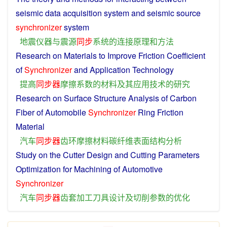
seismic
data acquisition
system
and
seismic source
synchronizer
system
地震
仪器
与
震源
同步
系统
的
连接
原理
和
方法
Research
on
Materials
to
Improve
Friction
Coefficient
of
Synchronizer
and
Application Technology
提高
同步
器
摩擦
系数
的
材料
及其
应用技术
的
研究
Research on
Surface
Structure
Analysis
of Carbon
Fiber of
Automobile
Synchronizer
Ring
Friction
Material
汽车
同步
器
齿
环
摩擦
材料
碳纤维
表面
结构
分析
Study on the
Cutter
Design
and
Cutting
Parameters
Optimization
for
Machining
of
Automotive
Synchronizer
汽车
同步
器
齿
套
加工
刀具
设计
及
切削
参数
的
优化