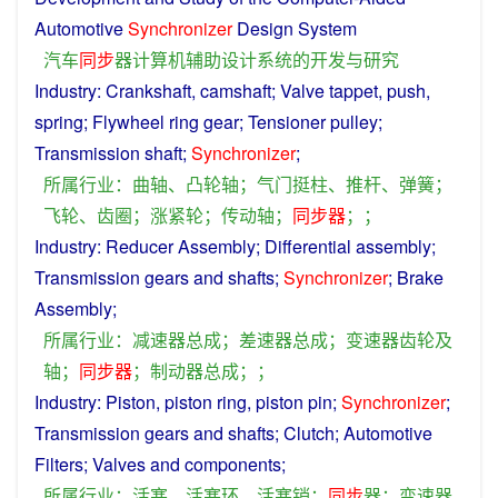
Automotive
Synchronizer
Design
System
汽车
同步
器
计算机辅助设计
系统
的
开发
与
研究
Industry
:
Crankshaft
,
camshaft
;
Valve
tappet
,
push
,
spring
;
Flywheel
ring
gear
; Tensioner pulley;
Transmission shaft;
Synchronizer
;
所属
行业
：
曲轴
、
凸轮轴
；
气门
挺柱
、
推杆
、
弹簧
；
飞轮
、
齿
圈
；
涨
紧
轮
；
传动轴
；
同步
器
；；
Industry
:
Reducer
Assembly
;
Differential
assembly
;
Transmission
gears
and
shafts
;
Synchronizer
;
Brake
Assembly
;
所属
行业
：
减速器
总成
；
差速器
总成
；
变速器
齿轮
及
轴
；
同步
器
；
制动器
总成
；；
Industry
:
Piston
,
piston
ring
,
piston
pin
;
Synchronizer
;
Transmission
gears
and
shafts
;
Clutch
;
Automotive
Filters
;
Valves
and
components
;
所属
行业
：
活塞
、
活塞
环
、
活塞
销
；
同步
器
；
变速器