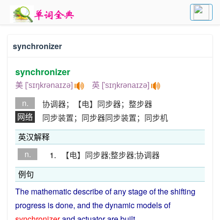
synchronizer
synchronizer
美 ['sɪŋkrənaɪzə]
英 ['sɪŋkrənaɪzə]
n.
协调器；【电】同步器；整步器
网络
同步装置；同步器同步装置；同步机
英汉解释
n.
1.
【电】同步器;整步器;协调器
例句
The
mathematic
describe
of any
stage
of the
shifting
progress
is
done
,
and
the
dynamic
models
of
synchronizer
and
actuator
are
built
.