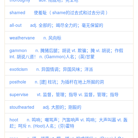
shamed 使羞耻（ shame的过去式和过去分词 ）
all-out adj. 全部的；竭尽全力的；毫无保留的
weathervane n. 风向标
gammon n. 腌猪后腿；胡说 vt. 欺骗；腌 vi. 胡说；作假
int. 胡说八道！ n. (Gammon)人名；(英)甘蒙
exoticism n. 异国情调；异国风味；洋派
posthole n. [建] 柱坑；为插杆在地上所掘的洞
supervise vt. 监督，管理；指导 vi. 监督，管理；指导
stouthearted adj. 大胆的；刚毅的
hoot n. 鸣响；嘲骂声；汽笛响声 vi. 鸣响；大声叫嚣 vt. 轰
赶；呵斥 n. (Hoot)人名；(芬)霍特