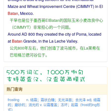
Maize
and
Wheat
Improvement
Centre
(CIMMYT)
in
El
Batan
,
Mexico
.
干旱
也是
位于
墨西哥
ElBatan
的
国际
玉米
小麦
改良
中心
（
CIMMYT
）
非常
担心
的
一个
问题
。
Around
AD 800
they
created
the
city
of Poma,
located
at
Batan
Grande,
in
the
La
Leche
Valley
.
公元
800年
左右
，
他们
创造
了
波
马
城市
，
在
La
莱希
在
巴坦格兰德
河谷
位于
。
热门查询
frosting n. 结霜；霜状白糖；无光泽面；去光泽 adj. 结霜
的；磨砂的；消光的 v. 以霜覆盖；冻坏；起霜（frost的ing形
式）