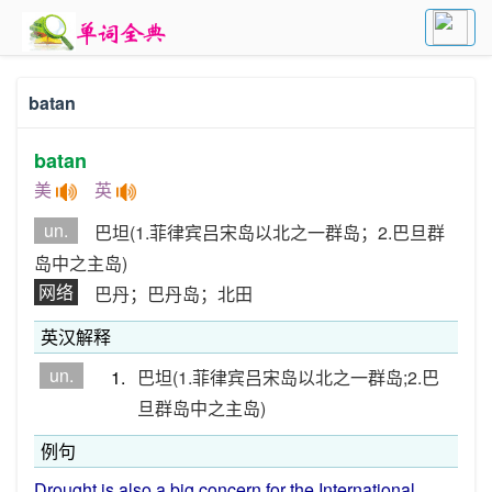
batan
batan
美
英
un.
巴坦(1.菲律宾吕宋岛以北之一群岛；2.巴旦群
岛中之主岛)
网络
巴丹；巴丹岛；北田
英汉解释
un.
1.
巴坦(1.菲律宾吕宋岛以北之一群岛;2.巴
旦群岛中之主岛)
例句
Drought
is
also
a big
concern
for
the
International