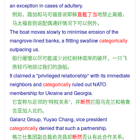
an
exception
in
cases
of
adultery
.
例如
，
路加
和
马可福音
说
耶稣
直截了当
地
禁止
离婚
，
马太福音
则
说
配偶
通奸
情况
下
可以
例外
。
The
boat
moves
slowly
to
minimise
erosion
of
the
mangrove
-lined
banks
,
a
flitting
swallow
categorically
outpacing
us
.
船
行
缓慢
以
尽可能减少
对
红树林
堤岸
的
破坏
，
一
只
飞
燕
轻巧
地
掠过
我们
的
游船
。
It
claimed
a "
privileged
relationship
" with its immediate
neighbors
and
categorically
ruled out
NATO
membership for
Ukraine
and
Georgia
.
它
宣称
与
近邻
的
“
特权
关系
”，
并
断然
拦阻
乌克兰
和
格鲁
吉亚
加入
北约
。
Galanz
Group
, Yuyao
Chang
,
vice
president
categorically
denied
that
such
a
partnership
.
格
兰
仕
集团
副
总裁
俞尧
昌
却
断然
否认
有
此
合作关系
。