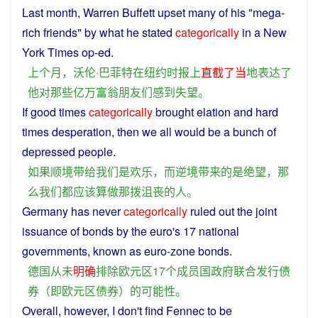
Last month, Warren Buffett
upset
many of his "
mega
-
rich
friends
" by
what
he
stated
categorically
in
a
New
York
Times op-ed.
上个月
，沃伦·巴菲特
在
纽约时报
上
直截了当
地
表达
了
他
对
那些
亿万
富翁
朋友们
感到
失望
。
If
good times
categorically
brought
elation
and
hard
times
desperation
,
then
we
all
would
be
a bunch
of
depressed
people
.
如果
顺境
带
给
我们
是
欢乐
，
而
逆境
带来
的
是
绝望
，
那
么
我们
都
应该
算
做
那
拨
沮丧
的
人
。
Germany
has
never
categorically
ruled
out the
joint
issuance
of
bonds
by the euro's 17
national
governments
, known as euro-zone bonds.
德国
从未
明确
排除
欧元区
17
个
成员国
政府
联合
发行
债
券
（
即
欧元区
债券
）
的
可能性
。
Overall
,
however
,
I
don't
find
Fennec to be