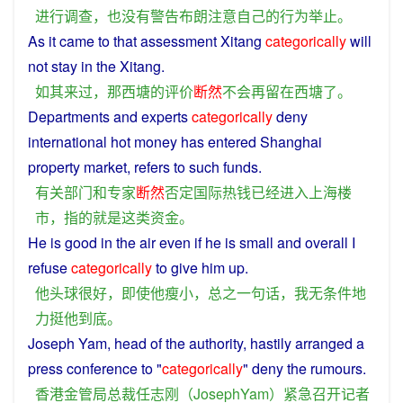
进行
调查
，
也
没有
警告
布朗
注意
自己
的
行为举止
。
As
it
came
to
that
assessment
Xitang
categorically
will
not
stay
in
the Xitang.
如
其
来
过
，
那
西塘
的
评价
断然
不会
再
留
在
西
塘
了
。
Departments
and
experts
categorically
deny
international
hot
money
has
entered
Shanghai
property
market
,
refers
to
such
funds
.
有关
部门
和
专家
断然
否定
国际
热钱
已经
进入
上海
楼
市
，
指
的
就是
这
类
资金
。
He
is
good
in the air even if he is
small
and
overall
I
refuse
categorically
to
give
him
up
.
他
头球
很
好
，
即使
他
瘦小
，
总之
一句话
，
我
无条件
地
力
挺
他
到底
。
Joseph
Yam,
head
of the
authority
, hastily arranged
a
press
conference to "
categorically
"
deny
the
rumours
.
香港
金
管
局
总裁
任志刚
（
JosephYam
）
紧急
召开
记者