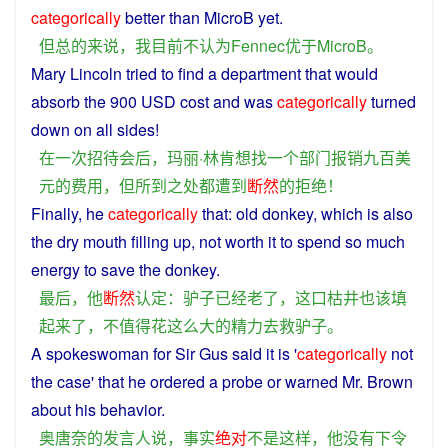
categorically
better
than MicroB yet.
但
总的来说
，
我
目前
不
认为
Fennec
优于
MicroB
。
Mary Lincoln
tried
to
find
a
department
that would
absorb the 900
USD
cost
and
was
categorically
turned
down
on
all
sides!
在
一次
招待会
后
，玛丽·林肯
想
找
一个
部门
报销
九百
美
元
的
费用
，
但
所
到
之
处
都
遭到
断然
的
拒绝
！
Finally
,
he
categorically
that
:
old
donkey
,
which
is
also
the
dry
mouth
filling
up
,
not
worth
it
to
spend
so
much
energy
to
save
the
donkey
.
最后
，
他
断然
认定
：
驴子
已经
老
了
，
这
口
枯井
也
该
填
起来
了
，
不
值得
花
这么
大
的
精力
去
救
驴子
。
A
spokeswoman
for Sir Gus
said
it is '
categorically
not
the
case
'
that
he
ordered
a
probe
or
warned
Mr. Brown
about
his
behavior
.
奥唐奈
的
发言人
说
，
事实
绝对
不是
这样
，
他
没有
下令