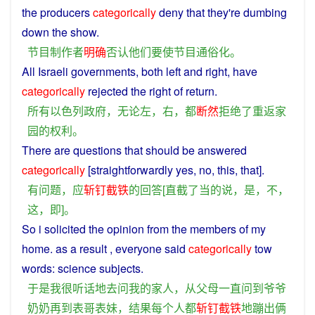
the
producers
categorically
deny
that
they
're dumbing
down the
show
.
节目
制作
者
明确
否认
他们
要
使
节目
通俗化
。
All
Israeli
governments
,
both
left
and
right
, have
categorically
rejected
the
right
of
return
.
所有
以色列
政府
，
无论
左
，
右
，
都
断然
拒绝
了
重返
家
园
的
权利
。
There
are
questions
that
should
be
answered
categorically
[
straightforwardly
yes,
no
,
this
, that].
有
问题
，
应
斩钉截铁
的
回答
[
直截了当
的
说
，
是
，
不
，
这
，
即
]。
So
i
solicited
the
opinion
from
the
members
of
my
home
. as
a
result
,
everyone
said
categorically
tow
words
:
science
subjects.
于是
我
很
听话
地
去
问
我
的
家人
，
从
父母
一直
问
到
爷爷
奶奶
再
到
表哥
表妹
，
结果
每个人都
斩钉截铁
地
蹦
出
俩