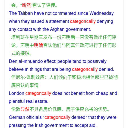
会
，“
断然
”
否认
了
谣传
。
The
Taliban
have not commented since
Wednesday
,
when
they
issued
a
statement
categorically
denying
any
contact
with
the
Afghan
government
.
塔利班
在
星期三
发布
一
份
声明
后
一直
没有
做出
任何
评
论
。
声明
中
明确
否认
他们
与
阿富汗
政府
进行
了
任何
形
式
的
接触
。
Denial
-
innuendo
effect
:
people
tend
to
positively
believe
in
things
that are
being
categorically
denied
.
但
尼
尔
-
讽刺
效应
：
人们
倾向
于
积极地
相信
那些
已
被
彻
底
否认
的
事情
London
categorically
does
not
benefit
from
cheap
and
plentiful
real
estate
.
伦敦
显然
不
具备
房价
低廉
、
房子
供应
充裕
的
优势
。
German
officials
"
categorically
denied
" that
they
were
pressing the
Irish
government
to
accept
aid
.