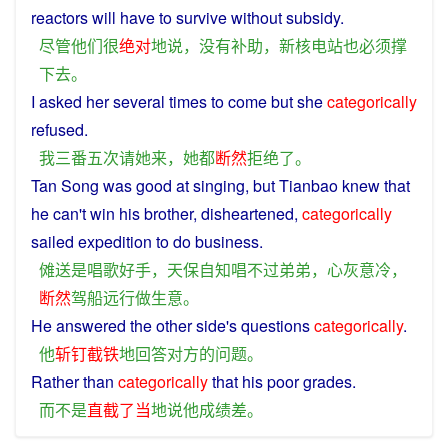
reactors
will
have
to
survive
without
subsidy
.
尽管
他们
很
绝对
地
说
，
没有
补助
，
新
核电站
也
必须
撑
下去
。
I
asked
her
several
times to
come
but
she
categorically
refused
.
我
三番五次
请
她
来
，
她
都
断然
拒绝
了
。
Tan
Song
was
good at
singing
,
but
Tianbao knew that
he can't win his
brother
,
disheartened
,
categorically
sailed
expedition
to
do
business
.
傩
送
是
唱歌
好手
，
天
保
自知
唱
不过
弟弟
，
心灰意冷
，
断然
驾
船
远行
做生意
。
He
answered
the other side's
questions
categorically
.
他
斩钉截铁
地
回答
对方
的
问题
。
Rather
than
categorically
that
his
poor
grades
.
而
不是
直截了当
地
说
他
成绩
差
。