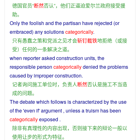
德国
官员
“
断然
否认
”，
他们
正
逼迫
爱尔兰
政府
接受
援
助
。
Only
the
foolish
and
the
partisan
have
rejected
(
or
embraced
)
any
solutions
categorically
.
只有
愚蠢
之
策
和
党派
之
见
才
会
斩钉截铁
地
拒绝
（
或
接
受
）
任何
的
一
条
解决
之
道
。
when
reporter
asked
construction
units
, the
responsible person
categorically
denied
the
problems
caused
by
improper
construction
.
记者
询问
施工
单位
时
，
负责人
断然
否认
是
施工
不当
造
成
的
问题
。
The
debate
which
follows
is
characterized
by
the
use
of
the 'even
if
'
argument
,
unless
a truism
has
been
categorically
exposed .
除非
有
真
理性
的
内容
出现
，
否则
接下来
的
辩论
一般
以
使用
让步
的
形式
为特征
。