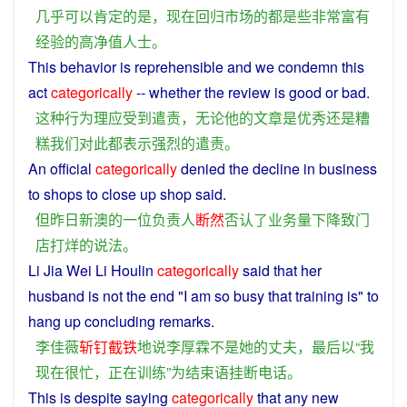
几乎
可以
肯定
的
是
，
现在
回归
市场
的
都
是
些
非常
富有
经验
的
高
净值
人士
。
This
behavior
is
reprehensible
and
we
condemn
this
act
categorically
--
whether
the
review
is
good
or
bad
.
这种
行为
理应
受到
遣
责
，
无论
他
的
文章
是
优秀
还
是
糟
糕
我们
对
此
都
表示
强烈
的
遣
责
。
An
official
categorically
denied
the
decline
in
business
to shops to
close
up
shop
said
.
但
昨日
新
澳
的
一位
负责人
断然
否认
了
业务
量
下降
致
门
店
打烊
的
说法
。
Li
Jia Wei Li Houlin
categorically
said
that
her
husband
is
not
the
end
"
I
am so
busy
that
training
is"
to
hang
up concluding
remarks
.
李佳薇
斩钉截铁
地
说
李厚霖
不是
她
的
丈夫
，
最后
以
“
我
现在
很
忙
，
正在
训练
”
为
结束语
挂断
电话
。
This
is
despite
saying
categorically
that
any
new