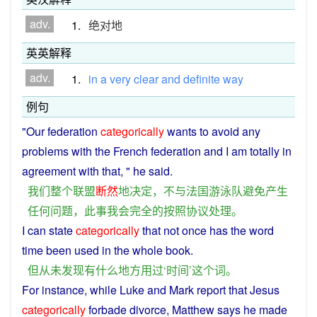
adv.
1.
绝对地
英英解释
adv.
1.
in
a
very
clear
and
definite
way
例句
"
Our
federation
categorically
wants
to
avoid
any
problems
with
the
French
federation
and
I
am
totally
in
agreement
with that, " he said.
我们
整个
联盟
断然
地
决定
，
不
与
法国
游泳
队
避免
产生
任何
问题
，
此
事
我
会
完全
的
按照
协议
处理
。
I
can state
categorically
that
not once
has
the
word
time
been
used
in the whole book.
但
从未
发现
有
什么
地方
用
过
‘
时间
’
这个
词
。
For
instance
, while
Luke
and
Mark
report that
Jesus
categorically
forbade
divorce
,
Matthew
says
he made