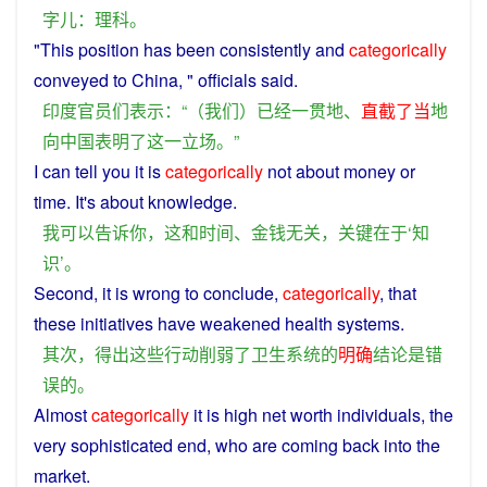
字
儿
：
理科
。
"
This
position
has
been
consistently
and
categorically
conveyed
to
China
, "
officials
said
.
印度
官员们
表示
：“（
我们
）
已经
一贯
地
、
直截了当
地
向
中国
表明
了
这
一
立场
。”
I
can
tell
you
it
is
categorically
not
about
money
or
time
. It's about
knowledge
.
我
可以
告诉
你
，
这
和
时间
、
金钱
无关
，
关键
在于
‘
知
识
’。
Second
, it
is
wrong
to
conclude
,
categorically
, that
these
initiatives
have
weakened
health
systems
.
其次
，
得出
这些
行动
削弱
了
卫生
系统
的
明确
结论
是
错
误
的
。
Almost
categorically
it
is
high
net worth
individuals
,
the
very
sophisticated
end, who
are
coming
back
into the
market
.