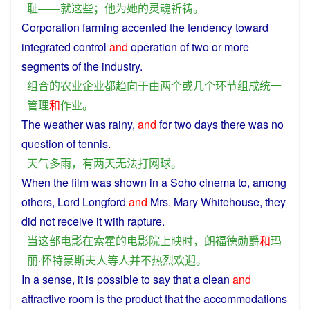
耻
——
就
这些
；
他
为
她
的
灵魂
祈祷
。
Corporation
farming
accented
the
tendency
toward
integrated
control
and
operation
of
two
or
more
segments
of the industry.
组合
的
农业
企业
都
趋向
于
由
两个
或
几个
环节
组成
统一
管理
和
作业
。
The
weather
was
rainy
,
and
for
two
days
there
was
no
question of
tennis
.
天气
多
雨
，
有
两
天
无法
打
网球
。
When
the
film
was
shown
in
a
Soho
cinema
to,
among
others
,
Lord
Longford
and
Mrs. Mary Whitehouse, they
did
not
receive
it
with rapture.
当
这
部
电影
在
索霍
的
电影院
上映
时
，
朗福德
勋爵
和
玛
丽·怀特豪斯
夫人
等
人
并不
热烈
欢迎
。
In
a
sense
, it
is
possible
to
say
that a
clean
and
attractive
room
is the
product
that the
accommodations