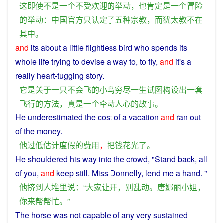
这
即使
不是
一个
不
受
欢迎
的
举动
，
也
肯定
是
一个
冒险
的
举动
：
中国
官方
只
认定
了
五
种
宗教
，
而
犹太教
不在
其中
。
and
its
about
a
little
flightless
bird
who spends its
whole
life
trying to devise
a
way
to, to
fly
,
and
it
's
a
really
heart
-tugging
story
.
它
是
关于
一
只
不会
飞
的
小鸟
穷尽
一生
试图
构
设
出
一套
飞行
的
方法
，
真是
一个
牵动
人心
的
故事
。
He
underestimated
the
cost
of
a
vacation
and
ran
out
of the
money
.
他
过低
估计
度假
的
费用
，
把
钱
花
光
了
。
He
shouldered his way into the
crowd
, "
Stand
back,
all
of
you
,
and
keep
still
.
Miss
Donnelly,
lend
me a
hand
. "
他
挤
到
人
堆
里
说
：“
大家
让开
，
别
乱动
。
唐娜丽
小姐
，
你
来
帮
帮忙
。”
The
horse
was
not capable
of
any very sustained