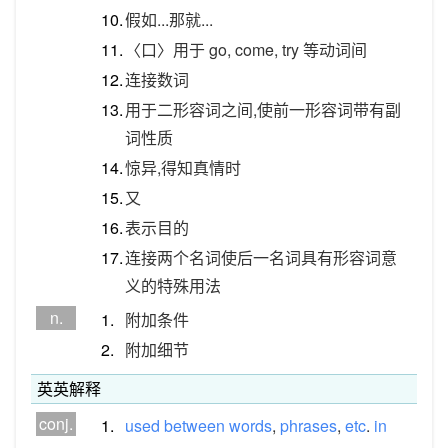
10.
假如...那就...
11.
〈口〉用于 go, come, try 等动词间
12.
连接数词
13.
用于二形容词之间,使前一形容词带有副
词性质
14.
惊异,得知真情时
15.
又
16.
表示目的
17.
连接两个名词使后一名词具有形容词意
义的特殊用法
n.
1.
附加条件
2.
附加细节
英英解释
conj.
1.
used
between
words
,
phrases
,
etc
.
in