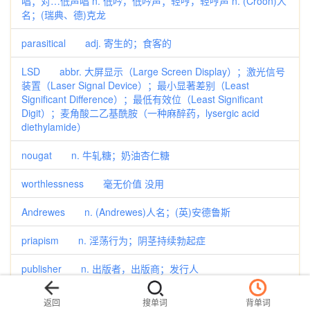
唱；对…低声唱 n. 低吟，低吟声；轻哼，轻哼声 n. (Croon)人
名；(瑞典、德)克龙
parasitical adj. 寄生的；食客的
LSD abbr. 大屏显示（Large Screen Display）；激光信号
装置（Laser Signal Device）；最小显著差别（Least
Significant Difference）；最低有效位（Least Significant
Digit）；麦角酸二乙基酰胺（一种麻醉药，lysergic acid
diethylamide）
nougat n. 牛轧糖；奶油杏仁糖
worthlessness 毫无价值 没用
Andrewes n. (Andrewes)人名；(英)安德鲁斯
priapism n. 淫荡行为；阴茎持续勃起症
publisher n. 出版者，出版商；发行人
kick-start vt. 以下踢或下压动作来使机器发动；以额外的努
返回
搜单词
背单词