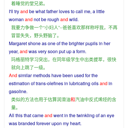
着
睡觉
的
堂兄弟
。
I
'll
try
and
be what
father
loves
to
call
me
,
a
little
woman
and
not
be
rough
and
wild
.
我
要
力争
做
一个
“
小
妇人
”--
爸爸
喜欢
那样
称呼
我
，
不再
冒冒失失
，
野
头
野
脑
了
。
Margaret
shone
as one
of
the
brighter
pupils
in
her
year
,
and
was very
soon
put
up
a
form
.
玛格丽特
学习
突出
，
在
同
年级
学生
中
出类拔萃
，
很快
就
向上
跳
了
一
级
。
And
similar
methods
have
been
used
for the
estimation
of
trans
-
olefines
in lubricating oils
and
in
gasoline
.
类似
的
方法
也
用于
估算
润滑油
和
汽油
中
反
式
烯烃
的
含
量
。
All
this
that
came
and
went
in
the
twinkling
of an
eye
was
branded
forever
upon
my
heart
.