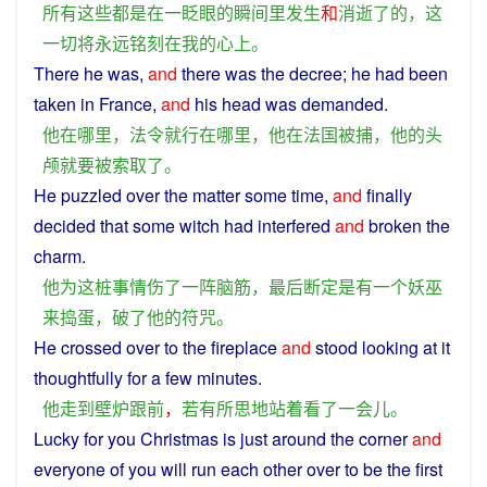
所有
这些
都
是
在
一眨眼
的
瞬间
里
发生
和
消逝
了
的
，
这
一切
将
永远
铭刻
在
我
的
心
上
。
There
he
was,
and
there was the
decree
;
he
had
been
taken
in
France
,
and
his
head
was
demanded
.
他
在
哪里
，
法令
就
行
在
哪里
，
他
在
法国
被捕
，
他
的
头
颅
就要
被
索取
了
。
He
puzzled
over
the
matter
some
time
,
and
finally
decided
that some
witch
had
interfered
and
broken
the
charm
.
他
为
这
桩事情
伤
了
一阵
脑筋
，
最后
断定
是
有
一个
妖
巫
来
捣蛋
，
破
了
他
的
符咒
。
He
crossed
over
to
the
fireplace
and
stood
looking
at
it
thoughtfully
for a few minutes.
他
走
到
壁炉
跟前
，
若有所思
地
站
着
看
了
一会儿
。
Lucky
for
you
Christmas
is
just around the
corner
and
everyone
of
you
will
run
each
other over
to
be the
first