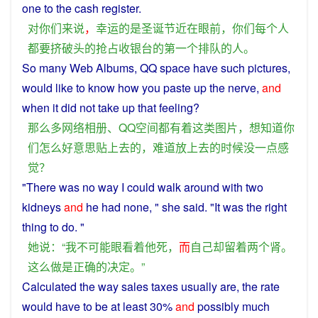
one
to the cash register.
对
你们
来说
，
幸运
的
是
圣诞节
近在眼前
，
你们
每个人
都
要
挤
破
头
的
抢占
收银台
的
第一个
排队
的
人
。
So
many
Web
Albums
, QQ space
have
such
pictures
,
would
like
to
know
how
you
paste
up
the
nerve
,
and
when
it
did
not
take up that
feeling
?
那么
多
网络
相册
、QQ空间
都
有着
这
类
图片
，
想
知道
你
们
怎么
好意思
贴
上去
的
，
难道
放
上去
的
时候
没
一点
感
觉
？
"There
was
no way
I
could
walk around
with
two
kidneys
and
he
had none, "
she
said
. "It was
the
right
thing to
do
. "
她
说
：“
我
不可能
眼看
着
他
死
，
而
自己
却
留
着
两个
肾
。
这么
做
是
正确
的
决定
。”
Calculated
the
way
sales
taxes
usually
are, the
rate
would
have
to
be at least 30%
and
possibly
much