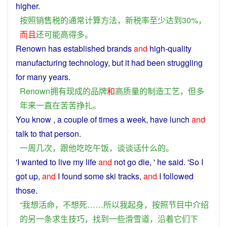
higher
.
按照
销售
税
的
通常
计算
方法
，
新
税率
至少
达到
30%，
而且
还
可能
高
得
多
。
Renown
has
established
brands
and
high-quality
manufacturing
technology
,
but
it had
been
struggling
for many
years
.
Renown
拥有
现成
的
品牌
和
高质量
的
制造
工艺
，
但
多
年来
一直
在
苦苦挣扎
。
You know ,
a
couple of times a
week
, have
lunch
and
talk
to
that
person
.
一
周
几次
，
跟
他
吃吃
午饭
，
谈谈话
什么的
。
'
I
wanted
to
live
my
life
and
not
go
die
, '
he
said
. '
So
I
got
up
,
and
I
found
some
ski
tracks
,
and
I
followed
those.
“
我
想
活命
，
不想
死
……
所以
我
起身
，
按照
节目
中
介绍
的
另
一
条
求生
技巧
，
找到
一些
滑雪
道
，
沿着
它们
下