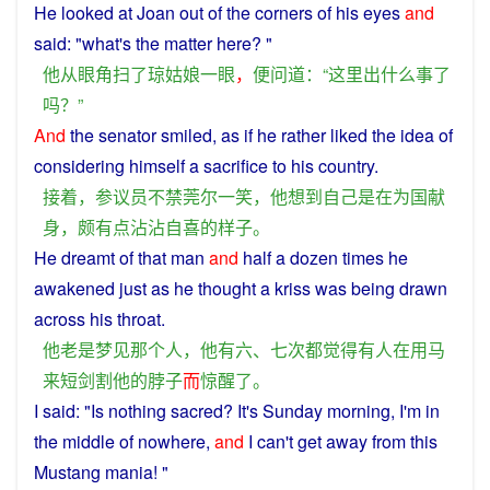
He
looked at
Joan
out
of the
corners
of his
eyes
and
said: "
what
's the
matter
here
? "
他
从
眼角
扫
了
琼
姑娘
一
眼
，
便
问道
：“
这里
出
什么
事
了
吗？”
And
the
senator
smiled
,
as
if
he
rather
liked
the idea
of
considering
himself
a
sacrifice
to
his
country
.
接着
，
参议员
不禁
莞尔一笑
，
他
想到
自己
是
在
为
国
献
身
，
颇有
点
沾沾自喜
的
样子
。
He
dreamt
of
that
man
and
half a dozen times
he
awakened
just as he
thought
a
kriss
was
being drawn
across
his
throat
.
他
老是
梦见
那个
人
，
他
有
六、七次
都
觉得
有人
在
用马
来
短剑
割
他
的
脖子
而
惊醒
了
。
I
said
: "Is
nothing
sacred
?
It
's
Sunday
morning
,
I
'm
in
the middle of
nowhere
,
and
I
can't get
away
from
this
Mustang
mania
! "