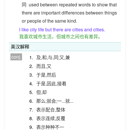
同
used between repeated words to show that
there are important differences between things
or people of the same kind.
I like city life but there are cities and cities.
我喜欢城市生活，但城市之间也有差异。
英汉解释
conj.
1.
及,和,与,同;又,兼
2.
而且,又
3.
于是,然后
4.
于是,因此,接着
5.
但,却
6.
那么;就会;一...就...
7.
表示配合,整体
8.
表示连续,反覆
9.
表示种种不一