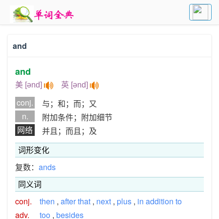
and
and
美 [ənd]
英 [ənd]
conj.
与；和；而；又
n.
附加条件；附加细节
网络
并且；而且；及
词形变化
复数：
ands
同义词
conj.
then
,
after that
,
next
,
plus
,
in addition to
adv.
too
,
besides