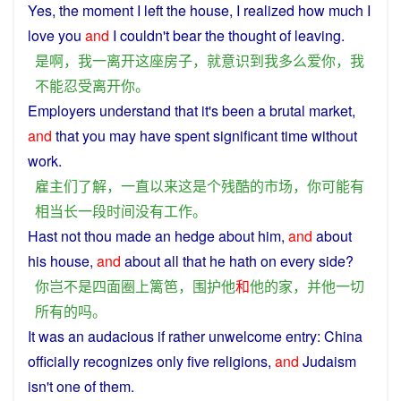
Yes,
the
moment
I
left
the
house
,
I
realized
how
much I
love
you
and
I couldn't
bear
the thought of
leaving
.
是
啊
，
我
一
离开
这
座
房子
，
就
意识到
我
多么
爱
你
，
我
不能
忍受
离开
你
。
Employers
understand
that
it
's
been
a
brutal
market
,
and
that
you
may
have
spent
significant
time
without
work
.
雇主
们
了解
，
一直
以来
这
是
个
残酷
的
市场
，
你
可能
有
相当
长
一段
时间
没有
工作
。
Hast
not
thou
made
an
hedge
about
him
,
and
about
his
house
,
and
about
all
that
he
hath
on
every side?
你
岂不
是
四面
圈
上
篱笆
，
围护
他
和
他
的
家
，
并
他
一切
所有
的
吗
。
It
was
an
audacious
if
rather
unwelcome
entry:
China
officially
recognizes
only
five
religions
,
and
Judaism
isn't
one
of them.