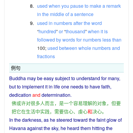
8.
used
when
you
pause
to
make
a
remark
in
the
middle
of
a
sentence
9.
used
in
numbers
after
the
word
“
hundred
”
or
“
thousand
”
when
it
is
followed
by
words
for
numbers
less
than
100;
used
between
whole
numbers
and
fractions
例句
Buddha
may
be
easy
subject
to
understand
for
many
,
but
to
implement
it
in
life
one
needs
to have
faith
,
dedication
and
determination
.
佛
或许
对
很多
人
而言
，
是
一个
容易
理解
的
对象
，
但
要
把
它
在
生活
中
实践
，
需要
信心
、
虔心
和
决心
。
In
the
darkness
, as
he
steered
toward
the
faint
glow
of
Havana against the
sky
, he
heard
them
hitting
the