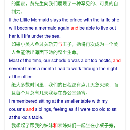
的
国家
，
黄
先生
向
我们
展现
了
一种
罕见
的
、
可贵
的
自
制
力
。
If
the
Little
Mermaid
slays the
prince
with the
knife
she
will
become
a
mermaid
again
and
be
able
to
live
out
her
full
life
under
the
sea
.
如果
小
美人鱼
过关
斩
刀
与
王子
，
她
将
再次
成为
一个
美
人鱼
能
活
出
海面
下
她
的
整个
生命
。
Most
of the
time
,
our
schedule
was a bit too hectic,
and
several times
a
month
I
had
to
work through the
night
at
the
office
.
绝大多数
时间
里
，
我们
的
日程
都
有点儿
火急火燎
，
而
且
每个
月
总
有
几天
我
要
在
办公室
通宵
。
I
remembered
sitting
at
the
smaller
table
with
my
cousins
and
siblings
,
feeling
as if
I
were too
old
to
sit
at the
kid
's
table
.
我
想起
了
跟
我
的
姊妹
和
表
姊妹
们
一起
坐
在
小
桌子
旁
，