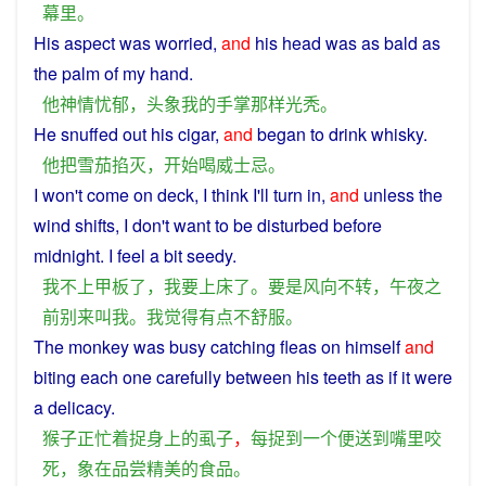
幕
里
。
His
aspect
was
worried
,
and
his
head
was
as
bald
as
the
palm
of
my
hand.
他
神情
忧郁
，
头
象
我
的
手掌
那样
光秃
。
He
snuffed
out
his
cigar
,
and
began
to
drink
whisky
.
他
把
雪茄
掐
灭
，
开始
喝
威士忌
。
I
won't
come
on
deck
,
I
think
I'll
turn
in,
and
unless
the
wind
shifts
, I don't
want
to
be disturbed
before
midnight
. I
feel
a bit
seedy
.
我
不
上
甲板
了
，
我
要
上床
了
。
要是
风向
不
转
，
午夜
之
前
别
来
叫
我
。
我
觉得
有点
不
舒服
。
The
monkey
was
busy
catching
fleas
on
himself
and
biting
each
one carefully between
his
teeth
as
if
it
were
a
delicacy
.
猴子
正
忙
着
捉
身上
的
虱子
，
每
捉
到
一个
便
送
到
嘴
里
咬
死
，
象
在
品尝
精美
的
食品
。