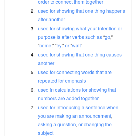
order
to
connect
them
together
2.
used
for
showing
that
one
thing
happens
after
another
3.
used
for
showing
what
your
intention
or
purpose
is
after
verbs
such
as
“
go
,”
“
come
,” “
try
,”
or
“
wait
”
4.
used
for
showing
that
one
thing
causes
another
5.
used
for
connecting
words
that
are
repeated
for
emphasis
6.
used
in
calculations
for
showing
that
numbers
are
added
together
7.
used
for
introducing
a
sentence
when
you
are
making
an
announcement
,
asking
a
question
,
or
changing
the
subject