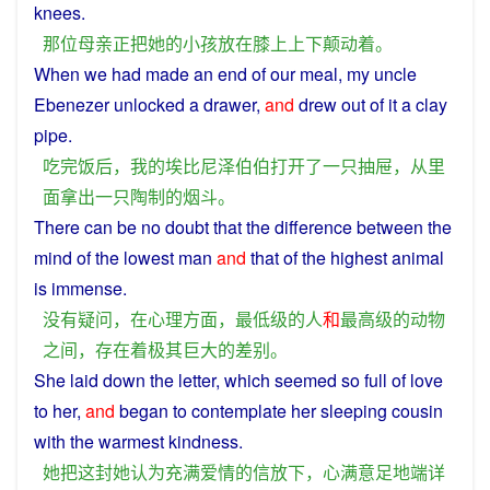
knees
.
那
位
母亲
正
把
她
的
小孩
放
在
膝
上
上下
颠
动
着
。
When we
had
made
an
end
of
our
meal
,
my
uncle
Ebenezer
unlocked
a
drawer
,
and
drew
out
of it a
clay
pipe
.
吃
完
饭后
，
我
的
埃比尼泽
伯伯
打开
了
一
只抽屉
，
从
里
面
拿
出
一
只
陶
制
的
烟斗
。
There
can be
no
doubt
that
the
difference
between
the
mind
of
the
lowest
man
and
that of the
highest
animal
is
immense
.
没有
疑问
，
在
心理
方面
，
最低
级
的
人
和
最高级
的
动物
之间
，
存在
着
极其
巨大
的
差别
。
She
laid
down
the
letter
,
which
seemed so
full
of
love
to
her
,
and
began to
contemplate
her
sleeping
cousin
with
the warmest kindness.
她
把
这
封
她
认为
充满
爱情
的
信
放下
，
心满意足
地
端详