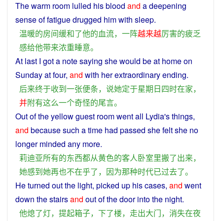
The
warm
room
lulled
his
blood
and
a
deepening
sense
of
fatigue
drugged
him
with
sleep
.
温暖
的
房间
缓和
了
他
的
血
流
，
一阵
越来越
厉害
的
疲乏
感
给
他
带来
浓重
睡意
。
At
last
I
got
a
note
saying
she
would be at
home
on
Sunday
at four,
and
with
her
extraordinary
ending
.
后来
终于
收到
一
张
便条
，
说
她
定
于
星期日
四
时
在家
，
并
附有
这么
一个
奇怪
的
尾言
。
Out
of the
yellow
guest
room
went
all
Lydia's
things
,
and
because
such
a
time
had
passed
she
felt
she
no
longer
minded
any more.
莉
迪
亚
所有
的
东西
都
从
黄色
的
客人
卧室里
搬
了
出来
，
她
感到
她
再
也
不在乎
了
，
因为
那种
时代
已
过去了
。
He
turned
out
the
light
,
picked
up
his
cases
,
and
went
down the
stairs
and
out
of the
door
into
the
night
.
他
熄
了
灯
，
提起
箱子
，
下
了
楼
，
走出
大门
，
消失
在
夜