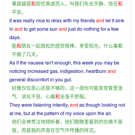
果
是
疑惑
和
担忧
乘虚而入
，
叫
我们
失去
平静
、
信任
和
平安
。
It
was
really
nice
to
relax
with my
friends
and
let it sink
in
and
to
get
some
sun
and
just
do
nothing
for
a
few
days
.
能
和
朋友
一起
放松
的
感觉
很
棒
，
享受
阳光
，
什么
事
都
不做
了
几天
。
As
if
the
nausea
isn't
enough
,
this
week
you
may
be
noticing
increased
gas
,
indigestion
,
heartburn
and
general
discomfort
in
you
gut.
好像
仅仅
恶心
还
是
不够
的
，
这
一
周
你
可能
发觉
胃
里
涨
气
、
消化不良
、
心痛
和
全身
不舒服
。
They
were
listening
intently
,
and
as
though
looking
not
at
me
,
but
at the
pattern
of my
voice
upon the
air
.
他们
全神贯注
地
倾听
着
，
他们
眼睛
里
看到
的
仿佛
不是
我
，
而是
我
的
声音
在
空气
中
传播
的
样式
。