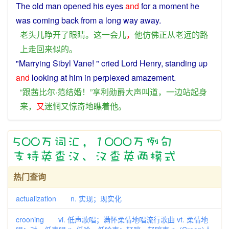
The
old
man
opened
his
eyes
and
for a moment
he
was
coming
back
from
a
long
way
away
.
老头儿
睁
开
了
眼睛
。
这
一会儿
，
他
仿佛
正
从
老远
的
路
上
走
回来
似的
。
"
Marrying
Sibyl Vane! "
cried
Lord
Henry
,
standing
up
and
looking
at
him
in
perplexed
amazement
.
“
跟
茜
比尔·范
结婚
！”
享
利
勋爵
大声
叫
道
，
一边
站
起身
来
，
又
迷惘
又
惊奇
地
瞧
着
他
。
热门查询
actualization n. 实现；现实化
crooning vi. 低声歌唱；满怀柔情地唱流行歌曲 vt. 柔情地