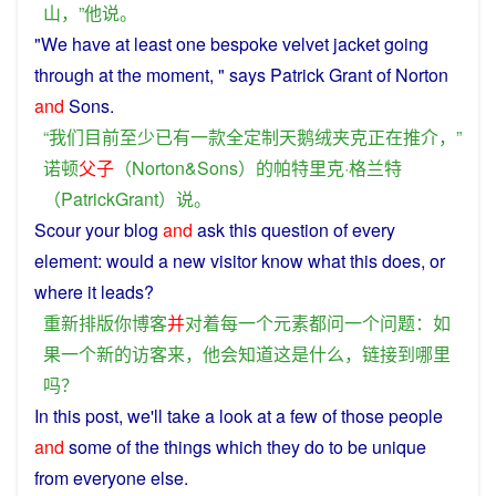
山
，”
他
说
。
"
We
have
at least
one
bespoke
velvet
jacket
going
through at the
moment
, "
says
Patrick Grant
of
Norton
and
Sons.
“
我们
目前
至少
已有
一
款
全
定制
天鹅绒
夹克
正在
推介
，”
诺顿
父子
（Norton&Sons）
的
帕特里克·格兰特
（
PatrickGrant
）
说
。
Scour
your
blog
and
ask
this
question
of
every
element
:
would
a
new
visitor
know
what
this does, or
where
it
leads
?
重新
排版
你
博客
并
对
着
每
一个
元素
都
问
一个
问题
：
如
果
一个
新
的
访客
来
，
他
会
知道
这
是
什么
，
链
接到
哪里
吗？
In
this
post,
we
'll take
a
look at a
few
of
those
people
and
some
of the things
which
they
do to be unique
from everyone
else
.