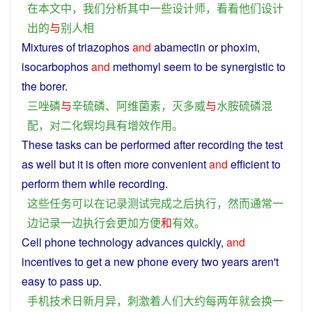
在
本文
中
，
我们
分析
其中
一些
设计师
，
看看
他们
设计
出
的
与
别人
相
Mixtures
of
triazophos
and
abamectin
or
phoxim
,
isocarbophos
and
methomyl
seem
to
be
synergistic
to
the
borer
.
三
唑
磷
与
辛
硫
磷
、
阿维
菌
素
，
灭
多威
与
水
胺
硫
磷
混
配
，
对
二化螟
均
具有
增效
作用
。
These
tasks
can
be performed after
recording
the
test
as well but it is often
more
convenient
and
efficient
to
perform
them while
recording
.
这些
任务
可以
在
记录
测试
完成
之后
执行
，
然而
通常
一
边
记录
一边
执行
会
更加
方便
和
有效
。
Cell
phone
technology
advances
quickly
,
and
incentives
to get
a
new
phone
every
two
years
aren't
easy to pass up.
手机
技术
日新月异
，
刺激
着
人们
大约
每
两
年
就
会
换一