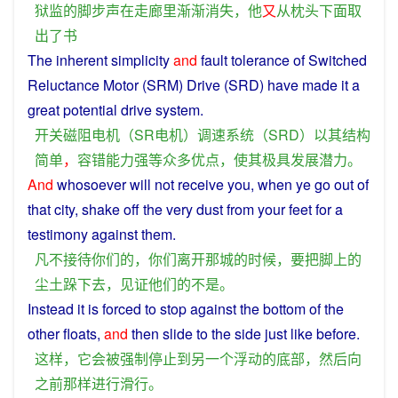
狱监
的
脚步
声
在
走廊
里
渐渐
消失
，
他
又
从
枕头
下面
取
出
了
书
The inherent
simplicity
and
fault tolerance of
Switched
Reluctance
Motor
(SRM)
Drive
(SRD) have
made
it
a
great
potential
drive
system
.
开关
磁阻
电机
（
SR
电机
）
调
速
系统
（
SRD
）
以
其
结构
简单
，
容错
能力
强
等
众多
优点
，
使
其
极
具
发展
潜力
。
And
whosoever
will
not
receive
you
,
when
ye go out
of
that
city
,
shake
off
the
very
dust
from
your
feet
for a
testimony
against
them
.
凡
不
接待
你们
的
，
你们
离开
那
城
的
时候
，
要
把
脚
上
的
尘土
跺
下去
，
见证
他们
的
不是
。
Instead
it
is
forced
to
stop
against the
bottom
of
the
other
floats
,
and
then
slide
to
the side just
like
before
.
这样
，
它
会
被
强制
停止
到
另一个
浮动
的
底部
，
然后
向
之前
那样
进行
滑行
。