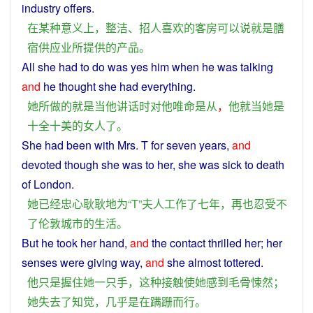
industry
offers
.
在
某
种意义
上
，
整洁
、
招人
喜欢
的
客房
可以
说
就是
膳
宿供应
业
所
提供
的
产品
。
All
she
had
to
do
was
yes
him
when
he
was
talking
and
he
thought
she
had everything.
她
所
做
的
就是
当
他
讲话
时
对
他
唯命是从
，
他
就
当
她
是
十全十美
的
女人
了
。
She
had
been
with
Mrs.
T
for
seven
years
,
and
devoted
though she was to her, she was
sick
to death
of
London
.
她
已经
忠心耿耿
地
为
“
T
”
夫人
工作
了
七
年
，
再
也
忍受
不
了
伦敦
城市
的
生活
。
But
he
took
her
hand
,
and
the
contact
thrilled
her; her
senses
were
giving
way,
and
she
almost
tottered
.
他
只是
握住
她
一
只
手
，
这种
接触
使
她
感到
毛骨悚然
；
她
失去
了
知觉
，
几乎
是
在
蹒跚
而
行
。