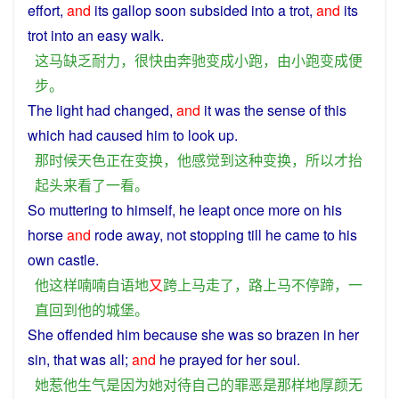
effort,
and
its
gallop
soon
subsided
into
a
trot
,
and
its
trot
into
an easy walk.
这
马
缺乏
耐力
，
很快
由
奔驰
变成
小跑
，
由
小跑
变成
便
步
。
The light had changed,
and
it
was
the
sense
of
this
which had caused
him
to
look
up.
那时候
天色
正在
变换
，
他
感觉
到
这种
变换
，
所以
才
抬
起头
来看
了
一
看
。
So
muttering
to
himself,
he
leapt once more on his
horse
and
rode
away
,
not
stopping till
he
came to his
own
castle
.
他
这样
喃喃自语
地
又
跨
上马
走
了
，
路上
马不停蹄
，
一
直
回到
他
的
城堡
。
She
offended
him
because
she
was
so
brazen
in her
sin
, that
was
all
;
and
he
prayed
for
her
soul
.
她
惹
他
生气
是
因为
她
对待
自己
的
罪恶
是
那样
地
厚颜无