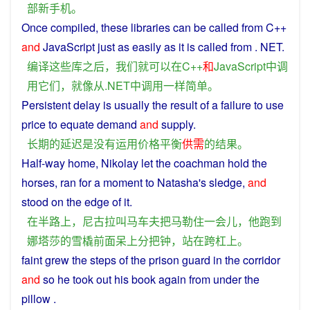
部
新
手机
。
Once
compiled
,
these
libraries
can
be
called
from
C++
and
JavaScript
just
as
easily
as
it
is called
from
.
NET
.
编译
这些
库
之后
，
我们
就
可以
在
C++
和
JavaScript
中
调
用
它们
，
就
像
从
.
NET
中
调用
一样
简单
。
Persistent
delay
is
usually the
result
of
a failure to
use
price
to
equate
demand
and
supply
.
长期
的
延迟
是
没有
运用
价格
平衡
供需
的
结果
。
Half
-way home,
Nikolay
let
the
coachman
hold
the
horses,
ran
for
a moment
to
Natasha
's
sledge
,
and
stood
on
the edge of it.
在
半路
上
，
尼古拉
叫
马车夫
把
马勒
住
一会儿
，
他
跑
到
娜塔莎
的
雪橇
前面
呆
上
分
把
钟
，
站
在
跨
杠
上
。
faint
grew
the
steps
of the
prison
guard
in
the
corridor
and
so
he
took
out his
book
again
from
under
the
pillow
.