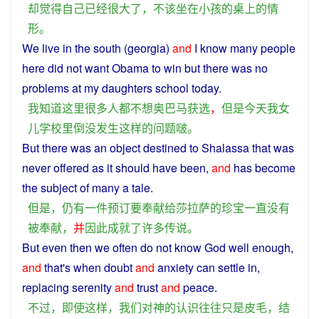
却
觉得
自己
已经
很
大
了
，
不该
坐
在
小孩
的
桌
上
的
情
形
。
We live in the south (georgia)
and
I
know
many
people
here
did not
want
Obama
to win
but
there
was
no
problems
at
my
daughters
school
today
.
我
知道
这里
很多
人
都
不想
奥巴马
获选
，
但是
今天
我
女
儿
学校
里
倒
没
发生
这样
的
问题
啵
。
But
there was
an
object destined to Shalassa that was
never
offered
as
it
should
have
been
,
and
has
become
the subject
of
many a
tale
.
但是
，
仍
有
一
件
预订
要
奉献
给
莎拉萨
的
珍宝
一直
没有
被
奉献
，
并
因此
成就
了
许多
传说
。
But
even
then
we
often
do not
know
God
well enough,
and
that's when
doubt
and
anxiety
can
settle
in
,
replacing
serenity
and
trust
and
peace
.
不过
，
即使
这样
，
我们
对
神
的
认识
往往
只是
皮毛
，
结