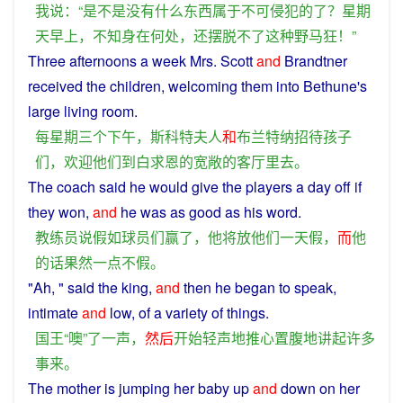
我
说
：“
是不是
没有什么
东西
属于
不可
侵犯
的
了
？
星期
天
早上
，
不
知
身
在
何处
，
还
摆脱
不了
这种
野马
狂
！”
Three
afternoons
a week Mrs.
Scott
and
Brandtner
received the
children
,
welcoming
them
into
Bethune
's
large
living room.
每
星期三
个
下午
，
斯科特
夫人
和
布兰特纳
招待
孩子
们
，
欢迎
他们
到
白求恩
的
宽敞
的
客厅
里
去
。
The
coach
said
he
would
give
the
players
a
day
off
if
they
won
,
and
he
was
as
good as his
word
.
教练员
说
假如
球员
们
赢
了
，
他
将
放
他们
一天
假
，
而
他
的话
果然
一点
不
假
。
"
Ah
, " said the
king
,
and
then
he
began
to
speak
,
intimate
and
low, of a variety of
things
.
国王
“
噢
”
了
一
声
，
然后
开始
轻声
地
推心置腹
地
讲
起
许多
事
来
。
The
mother
is
jumping
her
baby
up
and
down
on
her