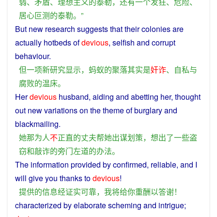
弱
、
矛盾
、
理想主义
的
泰勒
，
还
有
一个
发狂
、
危险
、
居心叵测
的
泰勒
。”
But
new
research
suggests
that their colonies
are
actually
hotbeds
of
devious
,
selfish
and
corrupt
behaviour.
但
一
项
新
研究
显示
，
蚂蚁
的
聚落
其实
是
奸诈
、
自私
与
腐败
的
温床
。
Her
devious
husband
,
aiding
and
abetting
her
, thought
out
new variations on
the
theme
of
burglary
and
blackmailing
.
她
那
为人
不
正直
的
丈夫
帮
她
出谋划策
，
想出
了
一些
盗
窃
和
敲诈
的
旁门左道
的
办法
。
The
information
provided
by
confirmed
,
reliable
, and
I
will
give
you
thanks
to
devious
!
提供
的
信息
经
证实
可靠
，
我
将
给
你
重
酬
以
答谢
！
characterized
by
elaborate
scheming
and
intrigue
;