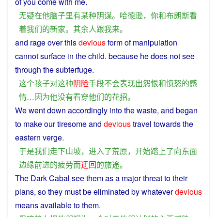
of
you
come
with
me
.
无疑
在
他
脑子里
有
某
种
阴谋
。
哈德逊
，
你
和
布朗斯
看
着
我们
的
新
家
。
其余
人
跟
我
来
。
and
rage
over
this
devious
form
of
manipulation
cannot
surface in the
child
.
because
he
does
not
see
through
the
subterfuge
.
这个
孩子
对
这种
阴险
手段
不会
表现
出
怨恨
和
愤怒
的
感
情
…
因为
他
没有
看穿
他们
的
花招
。
We
went
down
accordingly
into
the
waste
,
and
began
to
make
our
tiresome
and
devious
travel
towards
the
eastern
verge
.
于是
我们
走
下
山坡
，
进入
了
荒原
，
开始
踏上
了
向
东面
边缘
前进
的
疲劳
而
迂回
的
旅途
。
The
Dark
Cabal see
them
as
a
major
threat
to
their
plans
,
so
they
must
be
eliminated
by
whatever
devious
means available to them.