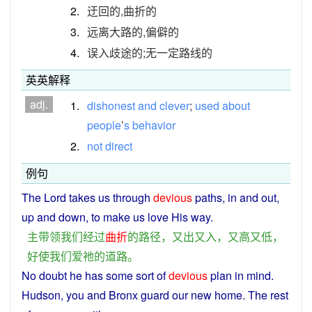
2.
迂回的,曲折的
3.
远离大路的,偏僻的
4.
误入歧途的;无一定路线的
英英解释
adj.
1.
dishonest
and
clever
;
used
about
people
’
s
behavior
2.
not
direct
例句
The
Lord
takes
us
through
devious
paths
,
in
and
out
,
up and
down
, to make
us
love
His
way
.
主
带领
我们
经过
曲折
的
路径
，
又
出
又
入
，
又
高
又
低
，
好使
我们
爱
祂
的
道路
。
No
doubt
he
has
some
sort
of
devious
plan
in
mind
.
Hudson,
you
and
Bronx guard
our
new
home
. The
rest