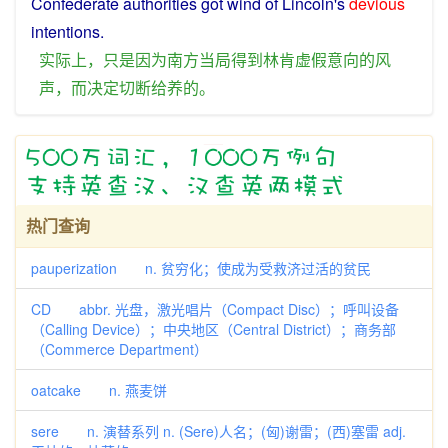
Confederate
authorities
got
wind
of
Lincoln
's
devious
intentions
.
实际上
，
只是
因为
南方
当局
得到
林肯
虚假
意向
的
风
声
，
而
决定
切断
给养
的
。
热门查询
pauperization n. 贫穷化；使成为受救济过活的贫民
CD abbr. 光盘，激光唱片（Compact Disc）；呼叫设备
（Calling Device）；中央地区（Central District）；商务部
（Commerce Department）
oatcake n. 燕麦饼
sere n. 演替系列 n. (Sere)人名；(匈)谢雷；(西)塞雷 adj.