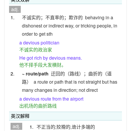
adj.
1.
不诚实的；不直率的；欺诈的
behaving in a
dishonest or indirect way, or tricking people, in
order to get sth
a devious politician
不诚实的政治家
He got rich by devious means.
他不择手段大发横财。
2.
~ route/path
迂回的（路线）；曲折的（道
路）
a route or path that is not straight but has
many changes in direction; not direct
a devious route from the airport
出机场的曲折路线
英汉解释
adj.
1.
不正当的;狡猾的,诡计多端的