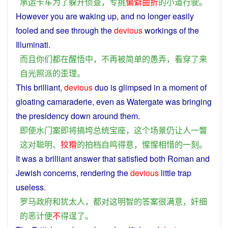
承运
卡车
为了
躲开
侦查
，
专
挑
偏僻
曲折
的
小道
行驶
。
However
you
are
waking
up,
and
no
longer
easily
fooled
and see
through
the
devious
workings
of
the
Illuminati.
而且
你们
都
在
醒悟
中
，
不再
被
简单
的
愚弄
，
看穿
了
来
自
光照
派
的
歪理
。
This
brilliant
,
devious
duo
is
glimpsed in
a
moment
of
gloating
camaraderie
,
even
as
Watergate
was
bringing
the
presidency
down
around them.
即使
水门
案
即将
搞垮
总统宝座
，
这个
场景
仍
让
人
一瞥
这
对
聪明
、
狡猾
的
拍档
自鸣得意
，
惺惺
相
惜
的
一刻
。
It
was
a
brilliant
answer
that
satisfied
both
Roman
and
Jewish
concerns, rendering the
devious
little
trap
useless
.
罗马
政府
和
犹太人
，
都
对
这
明智
的
答案
很
满意
，
奸细
的
恶
计
便
不
得逞
了
。