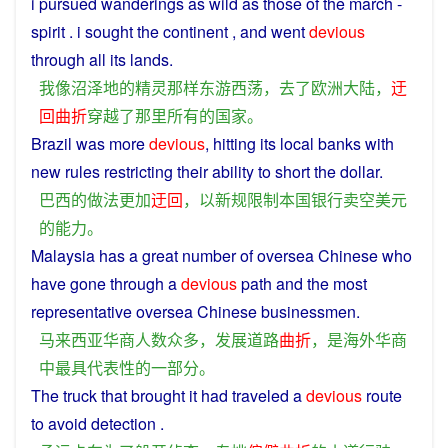
i
pursued wanderings
as
wild as those of the march -
spirit
.
i
sought the
continent
, and
went
devious
through
all
its
lands
.
我
像
沼泽地
的
精灵
那样
东游西荡
，
去
了
欧洲
大陆
，
迂
回曲折
穿越
了
那里
所有
的
国家
。
Brazil
was
more
devious
, hitting its
local
banks
with
new
rules
restricting
their
ability
to
short
the
dollar
.
巴西
的
做法
更加
迂回
，
以
新
规
限制
本国
银行
卖
空
美元
的
能力
。
Malaysia
has a great
number
of
oversea
Chinese
who
have gone through a
devious
path
and
the
most
representative
oversea
Chinese
businessmen
.
马来西亚
华
商
人数众多
，
发展
道路
曲折
，
是
海外
华
商
中
最
具代表性
的
一部分
。
The
truck
that
brought it had traveled a
devious
route
to
avoid
detection
.