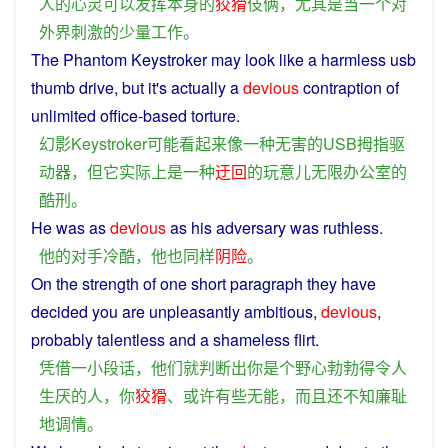
人
的
心灵
可以
发挥
本身
的
狡猾
伎俩
，
尤其是
当
一个
对
外界
刺激
的
少量
工作
。
The
Phantom
Keystroker
may
look
like
a
harmless
usb
thumb
drive
,
but
it
's
actually
a
devious
contraption of
unlimited
office-based
torture
.
幻影
Keystroker
可能
看起来
像
一种
无害
的
USB
拇指
驱
动器
，
但
它
实际上
是
一种
迂回
的
玩意儿
无限
办公室
的
酷刑
。
He
was
as
devious
as
his
adversary
was
ruthless
.
他
的
对手
冷酷
，
他
也
同样
阴险
。
On the strength
of
one
short
paragraph
they
have
decided
you
are
unpleasantly
ambitious
,
devious
,
probably
talentless
and
a
shameless
flirt
.
凭借
一
小
段
话
，
他们
就
判断
出
你
是
个
野心勃勃
得
令人
生
厌
的
人
，
你
狡猾
、
或许
有些无能
，
而且
还
不
知
廉耻
地
调情
。