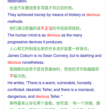
destination
.
长途汽车
要
绕
很多
弯路
才
到达
目的地
。
They
achieved
money
by
means
of
trickery
or
devious
methods
.
他们
通过
欺骗
的
或
不
正当
的
手段
获得
钱财
。
The
human mind is
as
devious
as the
many
progressive
devices
it
produces
.
人心
和
它
所
制造
出来
的
许多
进步
装置
一样
诡诈
。
James Coburn is no Sean
Connery
,
but
is
dashing
and
devious
nonetheless
.
詹姆斯科伯恩
不是
肖恩康纳利
，
但
他
的
浮华
和
龌龊
却
不
输
与
他
。
He
writes
, "
There
is
a
warm
,
vulnerable
, honestly
conflicted
,
idealistic
Teller, and
there
is
a
maniacal,
dangerous
, and
devious
Teller. "
莱特曼
承认
存在
两
个
泰勒
，
他
写道
：“
有
一个
热情
、
脆