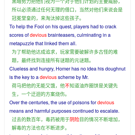
黑暗
势力
把
他们
视为
一个
对于
他们
计划
的
主要
威胁
，
所以
必须
通过
任何
无理
的
借口
，
当然
对
他们
来说
会
是
冠冕堂皇
的
，
来
淘汰
掉
这些
孩子
。
To
help
the Fool on
his
quest
,
players
had to
crack
scores
of
devious
brainteasers
,
culminating
in
a
metapuzzle that
linked
them
all
.
为了
帮助
他
达成
追求
，
玩家
需要
破解
许多
古怪
的
难
题
，
最终
找到
连接
所有
谜
题
的
元
谜
题
。
Clueless
and
hungry
, Homer has no
idea
his
doughnut
is
the
key
to
a
devious
scheme
by Mr.
荷马
把
他
的
无能
又
饿
，
他
不
知道
油炸圈
饼
是
关键
先
生
，
一个
迂
迴
的
方案
烧伤
。
Over
the
centuries
, the use
of
poisons
for
devious
means
and harmful
purposes
continued
to escalate.
过去
的
数百
年
，
毒药
被
用于
阴险
目的
情况
不断
增加
，
解毒
的
方法
也
在
不断
进步
。