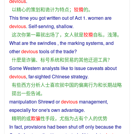
devious
.
以
精心
的
策划
和
诡计
为
特点
；
狡猾
的
。
This time
you
got
written
out
of
Act
1.
women
are
devious
.
Self
-serving,
shallow
.
这次
你
第一
幕
就
出场
了
，
女人
就是
狡猾
自私
，
浅薄
。
What
are
the
swindles
, the
marking
systems
,
and
other
devious
tools
of
the
trade
?
什
麽
是
诈骗
、
标号
系统
和
贸易
的
其他
迂
迴
工具
？
Some
Western
analysts
like
to issue
caveats
about
devious
, far-sighted
Chinese
strategy
.
有些
西方
分析人士
喜欢
就
中国
的
偏离
行为
和
长期
战略
提出
一些
告诫
。
manipulation
Shrewd
or
devious
management
,
especially
for
one's
own
advantage
.
精明
的
或
欺骗
性
手段
，
尤
指
为
占有
个人
的
优势
In
fact
,
provisions
had been
shut
off
only
because
the