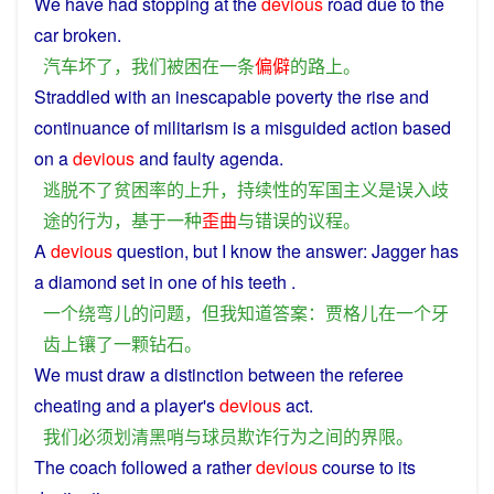
We
have
had
stopping
at
the
devious
road
due to the
car
broken
.
汽车
坏
了
，
我们
被
困
在
一
条
偏僻
的
路上
。
Straddled with
an
inescapable
poverty
the
rise
and
continuance
of
militarism
is
a
misguided
action
based
on
a
devious
and
faulty
agenda
.
逃脱
不了
贫困
率
的
上升
，
持续
性
的
军国主义
是
误入歧
途
的
行为
，
基于
一种
歪曲
与
错误
的
议程
。
A
devious
question
,
but
I
know
the
answer
: Jagger has
a
diamond
set
in
one
of
his
teeth
.
一个
绕弯儿
的
问题
，
但
我
知道
答案
：
贾格儿
在
一个
牙
齿
上
镶
了
一
颗
钻石
。
We
must
draw
a
distinction
between
the referee
cheating
and
a
player
's
devious
act
.
我们
必须
划清
黑
哨
与
球员
欺诈
行为
之间
的
界限
。
The
coach
followed
a
rather
devious
course
to
its