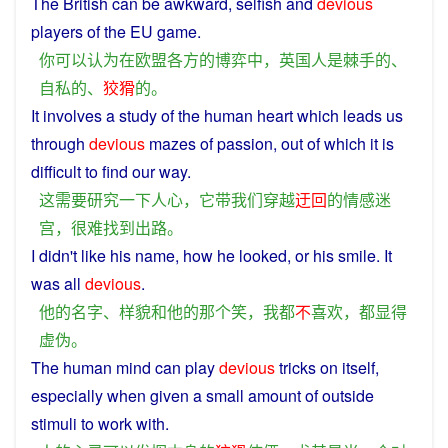
The
British
can
be
awkward
,
selfish
and
devious
players
of
the
EU
game
.
你
可以
认为
在
欧盟
各方
的
博弈
中
，
英国人
是
棘手
的
、
自私
的
、
狡猾
的
。
It
involves
a
study
of the human heart
which
leads
us
through
devious
mazes
of
passion
, out of which it is
difficult
to
find
our
way
.
这
需要
研究
一下
人心
，
它
带
我们
穿越
迂回
的
情感
迷
宫
，
很难
找到
出路
。
I
didn't
like
his
name
, how
he
looked
,
or
his
smile
. It
was
all
devious
.
他
的
名字
、
样
貌
和
他
的
那个
笑
，
我
都
不
喜欢
，
都
显得
虚伪
。
The
human
mind
can
play
devious
tricks
on
itself
,
especially
when
given
a
small amount
of
outside
stimuli
to
work
with.