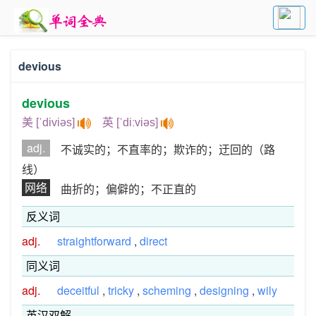
devious
devious
美 [ˈdiviəs]
英 [ˈdiːviəs]
adj.
不诚实的；不直率的；欺诈的；迂回的（路
线）
网络
曲折的；偏僻的；不正直的
反义词
adj.
straightforward
,
direct
同义词
adj.
deceitful
,
tricky
,
scheming
,
designing
,
wily
英汉双解