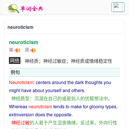
neuroticism
neuroticism
美
英
网络
神经质；神经过敏症；神经质或情绪稳定性
例句
Neuroticism
:
centers
around
the
dark
thoughts
you
might have about
yourself
and
others
.
神经
质
型
：
沉溺
在
自己
的
或是
别人
的
忧郁
想法
中
。
Whereas
neuroticism
tends
to
make
for
gloomy
types
,
extroversion
does
the
opposite
.
神经过敏
的
人
易于
产生
沮丧
情绪
，
反过来
，
外向
行
性