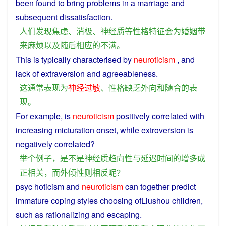
been
found
to
bring
problems
in
a
marriage
and
subsequent
dissatisfaction
.
人们
发现
焦虑
、
消极
、
神经
质
等
性格
特征
会
为
婚姻
带
来
麻烦
以及
随后
相应
的
不满
。
This
is
typically
characterised
by
neuroticism
,
and
lack
of extraversion
and
agreeableness.
这
通常
表现
为
神经过敏
、
性格
缺乏
外向
和
随
合
的
表
现
。
For
example
, is
neuroticism
positively
correlated
with
increasing
micturation
onset
,
while
extroversion is
negatively
correlated
?
举
个
例子
，
是不是
神经
质
趋向
性
与
延迟
时间
的
增多
成
正
相关
，
而外
倾
性
则
相反
呢？
psyc hoticism
and
neuroticism
can
together
predict
immature
coping
styles
choosing
ofLiushou children,
such
as
rationalizing
and
escaping.