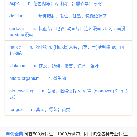
aspic n. 花色肉冻；调味肉汁；熏衣草；毒蛇
delirium n. 精神错乱；发狂，狂热；说谵语状态
cartoon n. 卡通片，[电影] 动画片；连环漫画 vt. 为…画漫
画 vi. 画漫画
halide n. 卤化物 n. (Halide)人名；(英、土)哈利德 adj. 卤
化物的
violation n. 违反；妨碍，侵害；违背；强奸
micro-organism n. 微生物
stonewalling n. 石墙；阻碍议程 v. 妨碍（stonewall的ing形
式）
fungus n. 真菌，霉菌；菌类
单词全典
可查500万词汇，1000万例句，同时包含各种专业词汇。