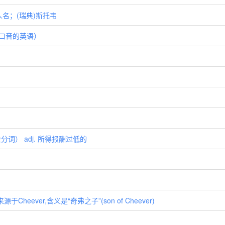
e)人名；(瑞典)斯托韦
兰口音的英语）
过去分词） adj. 所得报酬过低的
heever,含义是“奇弗之子”(son of Cheever)