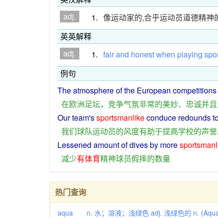
adj.
1.
像运动家的,合乎运动员道德精神
英英解释
adj.
1.
fair
and
honest
when
playing
spo
例句
The
atmosphere
of
the
European
competitions
在
欧洲
足坛
，
竞争
气氛
非常
的
美妙
、
忠诚
并且
Our
team
's
sportsmanlike
conduce
redounds t
我们
球队
运动员
的
风度
有助于
提高
学校
的
声誉
Lessened
amount
of
dives
by more
sportsmanl
减少
有
体育
精神
球员
假
摔
的
数量
热门查询
aqua n. 水；溶液；浅绿色 adj. 浅绿色的 n. (Aq