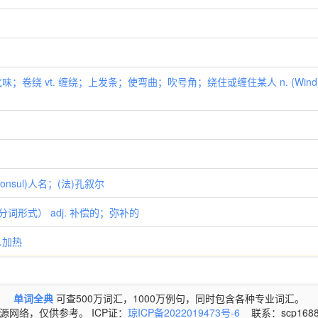
气味；卷绕 vt. 缠绕；上发条；使弯曲；吹号角；绕住或缠住某人 n. (Wind
onsul)人名；(法)孔叙尔
在分词形式） adj. 补偿的；弥补的
…加热
单词全典
可查500万词汇，1000万例句，同时包含各种专业词汇。
源网络，仅供参考。 ICP证：
琼ICP备2022019473号-6
联系：scp1688