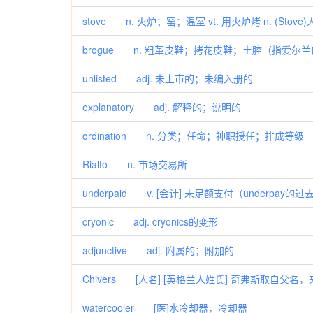
stove n. 火炉；窑；温室 vt. 用火炉烤 n. (Stov
brogue n. 粗革皮鞋；拷花皮鞋；土腔（指爱尔
unlisted adj. 未上市的；未编入册的
explanatory adj. 解释的；说明的
ordination n. 分类；任命；神职授任；排成等级
Rialto n. 市场交易所
underpaid v. [会计] 未足额支付（underpay的
cryonic adj. cryonics的变形
adjunctive adj. 附属的；附加的
Chivers [人名] [英格兰人姓氏] 奇弗斯取自父名，来源于C
watercooler [医]水冷却器，冷却器