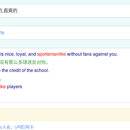
的,直爽的
rts
is
nice
,
loyal
,
and
sportsmanlike
without
fans
against
you
.
没有
那么
多
球迷
反对
你
。
o the
credit
of the
school
.
。
ike
players
ua)人名；(卢旺)阿卡