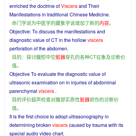
enriched
the
doctrine
of
Viscera
and Their
Manifestations in traditional Chinese Medicine.
命
门
学说
为
中医学
的
藏
象
学说
增加
了
新
的
内容
。
Objective
: To
discuss
the
manifestations
and
diagnostic
value
of
CT
in the
hollow
viscera
perforation
of the
abdomen
.
目的
：
探讨
腹腔
中空
脏器
穿孔
的
各种
CT
征象
及
诊断
价
值
。
Objective
To
evaluate
the
diagnostic
value
of
ultrasonic
examination
on
in
injuries
of
abdominal
parenchymal
viscera
.
目的
评价
超声
检查
对
腹部
实质性
脏器
损伤
的
诊断
价
值
。
It
is the first choice to adopt
ultrasonography
in
determining
broken
viscera
caused
by
trauma
with
its
special
audio
video
chart
.