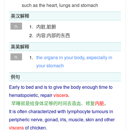
such as the heart, lungs and stomach
英汉解释
n.
1.
内脏,脏腑
2.
内容;内部的东西
英英解释
n.
1.
the
organs
in
your
body
,
especially
in
your
stomach
例句
Early
to
bed
and
is
to
give
the
body
enough
time
to
hematopoietic
,
repair
viscera
.
早
睡
就是
给
身体
足够
的
时间
去
造血
、
修复
内脏
。
It
is
often
characterized
with
lymphocyte
tumours
in
peripheric
nerve
,
gonad
,
iris
,
muscle
,
skin
and
other
viscera
of
chicken
.