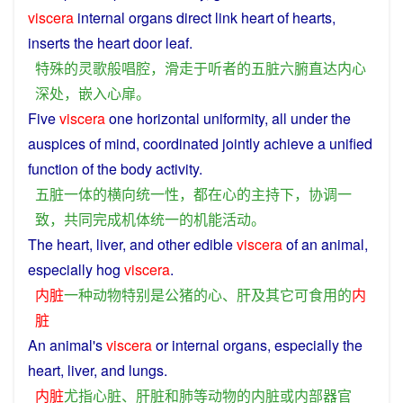
viscera
internal
organs
direct
link
heart
of hearts,
inserts
the
heart
door
leaf.
特殊
的
灵
歌
般
唱腔
，
滑
走
于
听者
的
五脏六腑
直达
内心
深处
，
嵌入
心扉
。
Five
viscera
one
horizontal
uniformity
,
all
under
the
auspices
of
mind
,
coordinated
jointly
achieve
a
unified
function
of the
body
activity
.
五脏
一体
的
横向
统一性
，
都
在心
的
主持
下
，
协调
一
致
，
共同
完成
机体
统一
的
机能
活动
。
The
heart
,
liver
,
and
other
edible
viscera
of
an
animal
,
especially
hog
viscera
.
内脏
一种
动物
特别是
公
猪
的
心
、
肝
及其
它
可食用
的
内
脏
An
animal
's
viscera
or
internal
organs
,
especially
the
heart
,
liver
,
and
lungs
.
内脏
尤指
心脏
、
肝脏
和
肺
等
动物
的
内脏
或
内部
器官