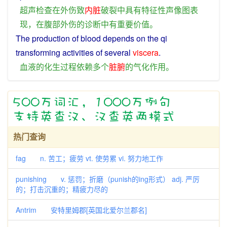
超声检查
在
外伤
致
内脏
破裂
中
具有
特征
性
声像
图
表
现
，
在
腹部
外伤
的
诊断
中
有
重要
价值
。
The
production
of
blood
depends
on the
qi
transforming activities of
several
viscera
.
血液
的
化生
过程
依赖
多个
脏腑
的
气化
作用
。
热门查询
fag n. 苦工；疲劳 vt. 使劳累 vi. 努力地工作
punishing v. 惩罚；折磨（punish的ing形式） adj. 严厉
的；打击沉重的；精疲力尽的
Antrim 安特里姆郡[英国北爱尔兰郡名]