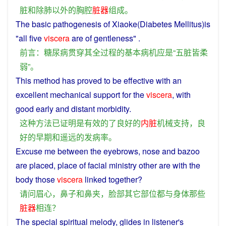
脏
和
除
肺
以外
的
胸腔
脏器
组成
。
The
basic
pathogenesis
of
Xiaoke(Diabetes Mellitus)
is
"
all
five
viscera
are of gentleness" .
前言
：
糖尿病
贯穿
其
全
过程
的
基本
病
机
应
是
“
五脏
皆
柔
弱
”。
This
method
has
proved
to
be
effective
with an
excellent
mechanical
support
for
the
viscera
, with
good
early
and
distant
morbidity
.
这种
方法
已
证明
是
有效
的
了
良好
的
内脏
机械
支持
，
良
好
的
早期
和
遥远
的
发病率
。
Excuse
me
between
the eyebrows,
nose
and
bazoo
are
placed,
place
of
facial
ministry
other
are with the
body
those
viscera
linked
together?
请问
眉心
，
鼻子
和
鼻
夹
，
脸部
其它
部位
都
与
身体
那些
脏器
相连
？
The
special
spiritual
melody,
glides
in
listener
's