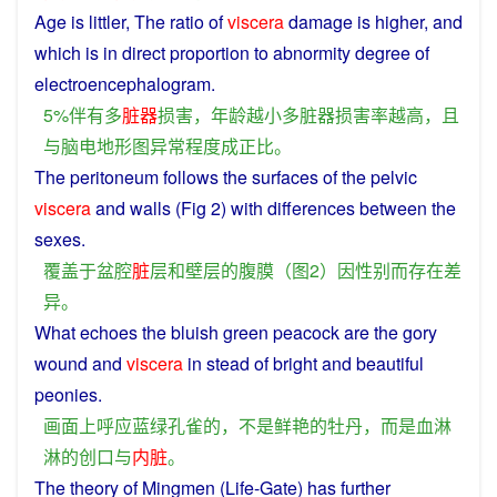
Age
is littler, The
ratio
of
viscera
damage
is
higher
,
and
which is in direct proportion to
abnormity
degree
of
electroencephalogram
.
5%
伴有
多
脏器
损害
，
年龄
越
小
多
脏器
损害
率
越
高
，
且
与
脑
电
地形图
异常
程度
成
正比
。
The
peritoneum
follows
the surfaces
of
the
pelvic
viscera
and
walls
(
Fig
2) with
differences
between the
sexes
.
覆盖
于
盆腔
脏
层
和
壁
层
的
腹膜
（
图
2）
因
性别
而
存在
差
异
。
What
echoes
the
bluish
green
peacock
are
the
gory
wound
and
viscera
in stead
of
bright
and
beautiful
peonies
.
画面
上
呼应
蓝
绿
孔雀
的
，
不是
鲜艳
的
牡丹
，
而是
血淋
淋
的
创口
与
内脏
。
The theory
of
Mingmen (
Life
-
Gate
) has
further