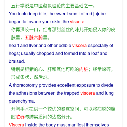
五行
学说
是
中医
藏
象
理论
的
主要
基础
之一
。
You
look
deep
bite
,
the
sweet
smell
of
red jujube
began
to
invade
your
skin
, the
viscera
.
你
再
深
咬一口
，
红枣
那
甜丝丝
的
味儿
开始
侵入
你
的
皮
肤
里
，
五脏六腑
里
。
heart
and
liver
and
other
edible
viscera
especially
of
hogs
;
usually
chopped
and
formed
into a
loaf
and
braised
.
特别是
肥猪
的
心
、
肝
和
其他
可吃
的
内脏
；
经常
垛
碎
，
形成
条状
，
然后
炖
。
A
thoracotomy
provides
excellent
exposure
to
divide
the
adhesions
between
the trapped
viscera
and
lung
parenchyma
.
开
胸
手术
提供
一个
较
优
的
暴露
空间
，
可以
将
疝
脱
的
腹
腔
脏器
与
肺
实质
间
的
沾
黏
分开
。
Viscera
inside
the body
must
manifest
themselves