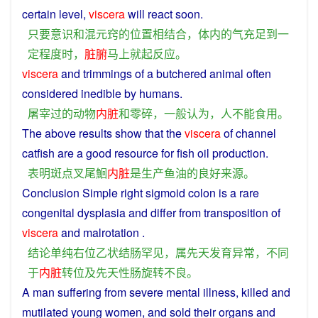
certain
level
,
viscera
will
react
soon.
只要
意识
和
混
元
窍
的
位置
相
结合
，
体内
的
气
充足
到
一
定
程度
时
，
脏腑
马上
就
起
反应
。
viscera
and
trimmings of a butchered
animal
often
considered
inedible
by
humans
.
屠宰
过
的
动物
内脏
和
零碎
，
一般
认为
，
人
不能食用
。
The above results
show
that the
viscera
of
channel
catfish
are
a
good
resource
for fish oil
production
.
表明
斑点
叉
尾
鮰
内脏
是
生产
鱼油
的
良好
来源
。
Conclusion
Simple
right
sigmoid colon
is
a
rare
congenital
dysplasia
and
differ
from
transposition
of
viscera
and
malrotation
.
结论
单纯
右
位
乙状结肠
罕见
，
属
先天
发育异常
，
不同
于
内脏
转
位
及
先天性
肠
旋转
不良
。
A
man
suffering
from
severe
mental illness,
killed
and
mutilated
young
women
,
and
sold
their
organs
and