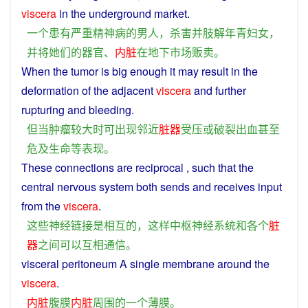
viscera
in
the
underground
market
.
一个
患有
严重
精神病
的
男人
，
杀害
并
肢解
年青
妇女
，
并
将
她们
的
器官
、
内脏
在
地下
市场
贩卖
。
When
the
tumor
is
big
enough
it
may
result
in the
deformation of the
adjacent
viscera
and
further
rupturing
and
bleeding
.
但
当
肿瘤
较大
时
可
出现
邻近
脏器
受
压
或
破裂
出血
甚至
危及
生命
等
表现
。
These
connections
are
reciprocal
,
such
that
the
central nervous
system
both sends
and
receives input
from the
viscera
.
这些
神经
链接
是
相互
的
，
这样
中枢神经
系统
和
各个
脏
器
之间
可以
互相
通信
。
visceral
peritoneum
A
single
membrane
around
the
viscera
.
内脏
腹膜
内脏
周围
的
一个
薄膜
。