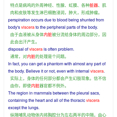
特点
是
病
鸡
的
外
周
神经
、
性腺
、
虹膜
、
各种
脏器
、
肌
肉
和
皮肤
等
发生
淋巴细胞
浸润
，
肿大
，
形成
肿瘤
。
perspiration
occurs
due
to
blood
being
shunted
from
body
's
viscera
to the
peripheral
parts
of the
body
.
由于
血液
被
从
身体
内脏
被
分流
给
身体
的
周边
部分
，
因
此
会
出汗
产生
。
disposal
of
viscera
is
often
problem
.
通常
，
对
内脏
的
处理
是
个
问题
。
In
fact
,
you
can
get
a
phantom
with almost
any
part
of
the
body
.
Believe
it or
not
,
even
with
internal
viscera
.
实际上
，
身体
的
任何
部分
都会
产生
幻
肢
现象
。
信
不
信
由
你
，
即使
内脏
器官
都
不
例外
。
The
region
in
mammals
between
the
pleural
sacs,
containing
the
heart
and
all
of
the
thoracic
viscera
except
the
lungs
.
纵隔
哺乳动物
体内
将
胸腔
分为
左右
两
半
的
中
隔
，
由
心