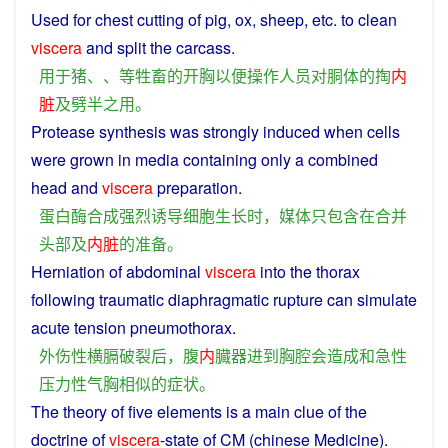
Used
for
chest
cutting
of
pig
,
ox
, sheep, etc.
to
clean
viscera
and
split
the
carcass
.
用于
猪
、、
等
牲畜
的
开
胸
以便
操作
人员
对
胴体
的
掏
内
脏
及
劈
半
之
用
。
Protease
synthesis
was
strongly
induced
when
cells
were
grown
in
media
containing
only
a
combined
head
and
viscera
preparation
.
蛋白酶
合成
强烈
诱导
细胞
生长
时
，
媒体
只
包含
在
合并
头部
及
内脏
的
准备
。
Herniation of
abdominal
viscera
into
the
thorax
following
traumatic
diaphragmatic
rupture
can
simulate
acute
tension
pneumothorax
.
外伤性
横膈
破裂
后
，
腹
内
臓
器
进到
胸腔
会
造成
和
急性
压力
性
气胸
相似
的
症状
。
The
theory
of
five elements
is
a
main
clue
of the
doctrine
of
viscera
-state of CM (chinese Medicine).