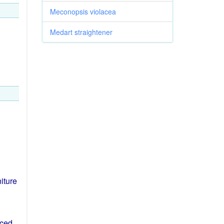
Meconopsis violacea
Medart straightener
niture
aced