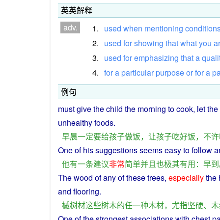
英英解释
adv.
1.
used
when
mentioning
condition
2.
used
for
showing
that
what
you
a
3.
used
for
emphasizing
that
a
quali
4.
for
a
particular
purpose
or
for
a
pa
例句
must
give
the
child
the
morning
to
cook
,
let
the
unhealthy
foods
.
早晨
一定
要
给
孩子
做饭
，
让
孩子
吃
好
饭
，
不许
One
of
his
suggestions
seems
easy
to follow
a
他
有
一
条
建议
非常
简单
并且
也
极其
有用
：
早
到
The
wood
of
any
of
these
trees
,
especially
the
and
flooring
.
槭
树
材
这些
树木
的
任
一种
木材
，
尤
指
坚硬
、
木
One
of
the
strongest
associations
with
chest
pa