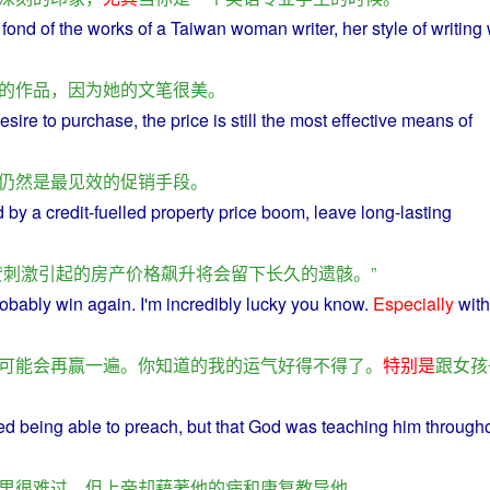
fond
of
the
works
of a
Taiwan
woman
writer
,
her
style
of
writing
的
作品
，
因为
她
的
文笔
很
美
。
esire
to
purchase
, the
price
is
still
the
most
effective
means
of
仍然
是
最
见效
的
促销
手段
。
d
by
a
credit
-
fuelled
property
price
boom,
leave
long-lasting
贷
刺激
引起
的
房产
价格
飙升
将
会
留下
长久
的
遗骸
。”
robably
win
again
. I'm
incredibly
lucky
you
know
.
Especially
with
可能
会
再
赢
一
遍
。
你
知道
的
我
的
运气
好
得不得了
。
特别是
跟
女
孩
ed
being
able
to
preach
,
but
that
God
was
teaching
him
through
里
很
难过
，
但
上帝
却
藉
著
他
的
病
和
康复
教导
他
。