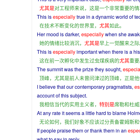
尤其是
对
工程师
来说
，
这
是
一个
非常
重要
的
情
This is
especially
true
in
a
dynamic
world
of
te
在
技术
不断
变化
的
世界
里
，
尤其
如此
。
Her
mood
is
darker
,
especially
when
she
awak
她
的
情绪
比较
消沉
，
尤其是
早上
一觉醒来
之际
This
is
especially
important
when there is
a
his
这
在
前
一次
孵化
中
发生
过
虫
煤
疾病
的
尤其
重要
The
summit
was
the
prize
they
sought
,
especia
顶峰
，
尤其是
前人
未曾
问津
过
的
顶峰
，
正是
他
I
believe
that
our
contemporary
pragmatists
,
es
account
of
this
subject
.
我
相信
当代
的
实用主义者
，
特别是
席勒
和
杜威
At any rate it
seems
a
little
hard to
blame
Holm
无论如何
，
我们
好
象
不
应该
过分
责备
霍姆斯
和
If
people
praise
them
or
thank
them in an
espec
what
to say in
reply
.