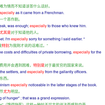
难为情
而
不
知道
该
答
什么
话
好
。
specially
as it
came
from
a
Frenchman
.
一个
恶作剧
。
eak
,
was
enough
;
especially
to those
who
knew
him
.
尤其是
对于
知道
他
的
人
。
et
.
I
'm
especially
sorry
for
something
I
said
earlier. "
我
特别
为
我
刚才
说
的话
难过
。”
he
costs
and
difficulties
of
private
borrowing
,
especially
for
the
费用
并
会
遇到
困难
，
特别是
对于
最
贫穷
的
国家
来说
。
the
settlers
,
and
especially
from
the
gallantly
officers
.
东西
。
minism
especially
noticeable
in the
latter
stages of the
book
.
节
尤为
明显
。
g
of
hunger
" ; that was
a
grand
expression
.
er
”（
饿
得
快
死
）
这样
一种
妙不可言
的
说法
而
感到
自豪
。