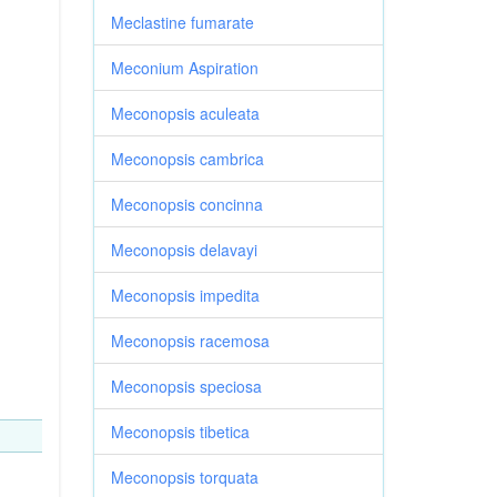
Meclastine fumarate
Meconium Aspiration
Meconopsis aculeata
Meconopsis cambrica
Meconopsis concinna
Meconopsis delavayi
Meconopsis impedita
Meconopsis racemosa
Meconopsis speciosa
Meconopsis tibetica
Meconopsis torquata