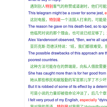
遇到
别人
特别
客气
的
称赞
或
道谢
时
，
他们
可能
This
telegram
might
be
a
cover
for some jest,
e
这
封
电报
，
特别是
一个
法国人
打
来
的
，
可能
是
The
reason
he
gave
on his
death
-bed, so to
sp
他
临死
时
说
的
那个
理由
，
也
可
说
已经
足够
了
；
Alex Vandervoort observed, "
Ben
,
we
're
all
ups
亚历克斯·范德沃特
说
：“
班
，
我们
都
很
难受
。
The
possible
drawbacks
of
this
approach
are
t
poorest
countries
.
这种
方法
可能
存在
的
弊端
是
，
向
私人
借款
需要
She
has caught more
than
is for her
good
from
她
从
那些
移民
和
献
殷勤
的
军官
那儿
学
了
不少
坏
But
it
is
robbed
of
some of its effect by
a
deter
可是
小说
的
力量
却
被
宿命论
冲淡
了
，
后
几个
章
I
felt
very
proud
of
my
English
,
especially
"
dyin
我
对
我
的
英语
，
特别是
对
我
用
了
“
dyingofhung