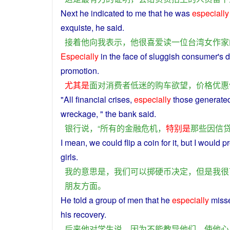
Next
he
indicated
to
me
that
he
was
especially
exquiste, he
said
.
接着
他
向
我
表示
，
他
很
喜爱
读
一位
台湾
女
作家
Especially
in the
face
of
sluggish
consumer
's
d
promotion
.
尤其是
面对
消费者
低迷
的
购车
欲望
，
价格
优惠
"
All
financial
crises
,
especially
those
generate
wreckage, " the
bank
said
.
银行
说
，“
所有
的
金融
危机
，
特别是
那些
因
信
I
mean
,
we
could
flip
a
coin
for it,
but
I
would
p
girls
.
我
的
意思
是
，
我们
可以
掷
硬币
决定
，
但是
我
很
朋友
方面
。
He
told a group
of
men
that he
especially
miss
his
recovery
.
后来
他
对
学生
说
，
因为
不能
教导
他们
，
使
他
心