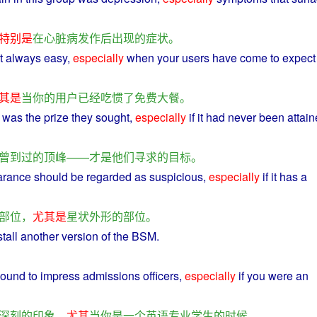
特别是
在
心脏病
发作
后
出现
的
症状
。
t
always
easy
,
especially
when
your
users
have
come to expect
其是
当
你
的
用户
已经
吃
惯
了
免费
大餐
。
was
the
prize
they
sought
,
especially
if it had never been attai
曾
到
过
的
顶峰
——
才是
他们
寻求
的
目标
。
arance
should be regarded as suspicious,
especially
if it
has
a
部位
，
尤其是
星状
外形
的
部位
。
stall
another
version
of
the
BSM.
。
ound
to
impress
admissions
officers
,
especially
if
you
were
an
深刻
的
印象
，
尤其
当
你
是
一个
英语
专业
学生
的
时候
。