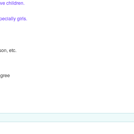
ave children.
。
cially girls.
son, etc.
egree