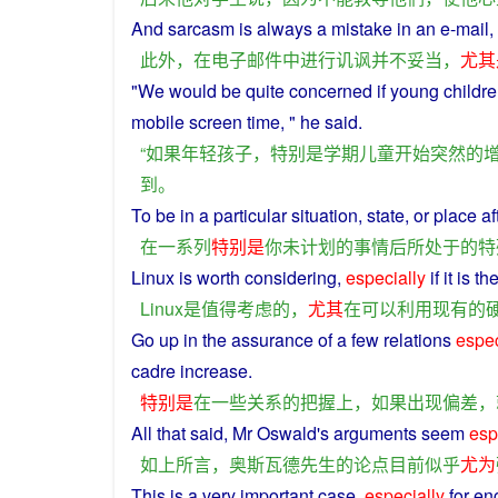
And
sarcasm
is
always
a
mistake
in
an e-mail,
此外
，
在
电子邮件
中
进行
讥讽
并不
妥当
，
尤其
"
We
would
be
quite
concerned
if
young
childr
mobile
screen
time
, "
he
said.
“
如果
年轻
孩子
，
特别是
学期
儿童
开始
突然
的
到
。
To be
in
a
particular
situation
,
state
,
or
place
af
在
一系列
特别是
你
未
计划
的
事情
后
所
处于
的
特
Linux
is
worth
considering
,
especially
if it
is
th
Linux
是
值得
考虑
的
，
尤其
在
可以
利用
现有
的
Go up
in
the
assurance
of
a few
relations
espec
cadre
increase
.
特别是
在
一些
关系
的
把握
上
，
如果
出现
偏差
，
All that
said
,
Mr
Oswald's
arguments
seem
esp
如
上
所言
，
奥斯瓦德
先生
的
论点
目前
似乎
尤为
This
is
a
very
important
case
,
especially
for
en