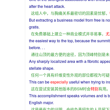
after
the
heart
attack
.
这
组
人中
，
与
胸
痛
关系
最
密切
的
因素
是
忧郁
，
But extracting
a
business
model
from
free
is
no
gratis
.
在
免费
基础
上
建立
一种
商业
模式
并非
易
事
，
尤
the
easiest
way
to
the
top
,
because
the
summit
before. . .
通往
山顶
的
最
方便
的
途径
，
因为
顶峰
特别是
未
Any
sharply localized
area
with
a
fibrotic
appe
stellate
shape
.
任何
一个
具有
纤维
变性
外观
的
部位
都
视为
可疑
This
can
be
especially
useful
when
trying
to
in
这
在
尝试
安装
其他
版本
的
BSM
时
会
特别
有用
This
accomplishment
speaks
volumes and
is
b
English
major
.
这
是
最
有力
的
证明
，
会
给
负责招生
的
人员
留下