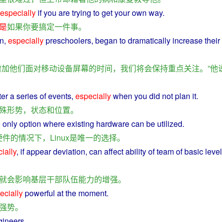
especially
if
you
are trying
to
get
your
own way.
是
如果
你
要
搞定
一件
事
。
en
,
especially
preschoolers,
began
to dramatically
increase
their
增加
他们
面对
移动
设备
屏幕
的
时间
，
我们
将
会
保持
重点
关注
。”
他
ter
a series of
events
,
especially
when
you
did
not
plan
it.
殊
形势
，
状态
和
位置
。
e
only
option
where
existing
hardware
can
be
utilized
.
硬件
的
情况
下
，
Linux
是
唯一
的
选择
。
ially
,
if
appear
deviation
,
can
affect
ability
of
team
of basic level
就会
影响
基层
干部
队伍
能力
的
增强
。
ecially
powerful
at the
moment
.
强势
。
gineers
.