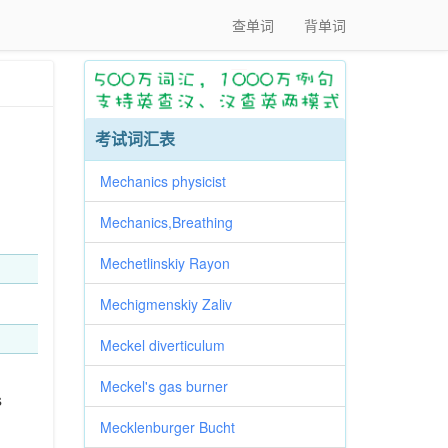
查单词
背单词
考试词汇表
Mechanics physicist
Mechanics,Breathing
Mechetlinskiy Rayon
Mechigmenskiy Zaliv
Meckel diverticulum
Meckel's gas burner
s
Mecklenburger Bucht