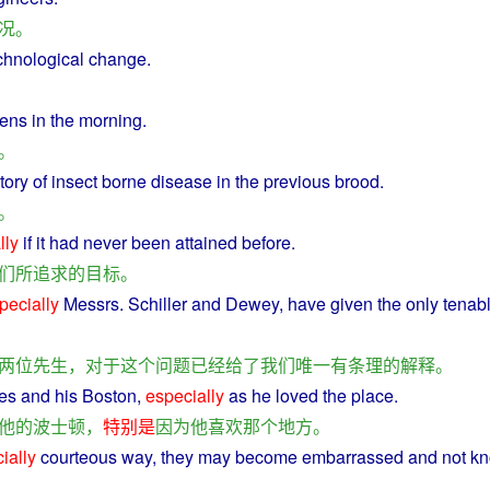
况
。
chnological
change
.
ens
in
the
morning
.
。
tory
of
insect
borne
disease
in
the
previous
brood
.
。
lly
if it
had
never been attained before.
们
所
追求
的
目标
。
pecially
Messrs. Schiller
and
Dewey
,
have
given
the
only
tenab
两
位
先生
，
对于
这个
问题
已经
给
了
我们
唯一
有
条理
的
解释
。
es
and
his
Boston
,
especially
as
he
loved
the
place
.
他
的
波士顿
，
特别是
因为
他
喜欢
那个
地方
。
ially
courteous
way,
they
may
become
embarrassed
and
not
k