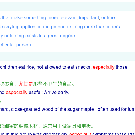
s
that
make
something
more
relevant
,
important
,
or
true
re
saying
applies
to
one
person
or
thing
more
than
others
ty
or
feeling
exists
to
a
great
degree
rticular
person
children
eat
rice
,
not
allowed
to
eat
snacks,
especially
those
吃零食
，
尤其是
那些
不
卫生
的
食品
。
nd
especially
useful
:
Arrive
early
.
。
hard
, close-grained
wood
of the
sugar
maple
,
often
used
for
fur
纹
细密
的
糖
槭
木材
，
通常
用于
做
家具
和
地板
。
in
in
this
group
was
depression
,
especially
symptoms
that
surf