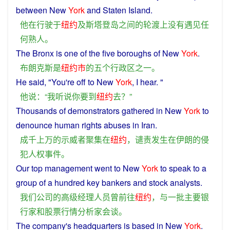
between
New
York
and
Staten
Island
.
他
在
行驶于
纽约
及
斯
塔
登
岛
之间
的
轮渡上
没有
遇见
任
何
熟人
。
The
Bronx
is
one
of the
five
boroughs
of New
York
.
布朗克斯
是
纽约市
的
五
个
行政区
之一
。
He
said
, "
You
're off
to
New
York
,
I
hear
. "
他
说
：“
我
听说
你
要
到
纽约
去
？”
Thousands
of
demonstrators
gathered
in
New
York
to
denounce
human rights
abuses
in
Iran
.
成千上万
的
示威者
聚集
在
纽约
，
谴责
发生
在
伊朗
的
侵
犯
人权
事件
。
Our
top
management went
to
New
York
to speak to a
group of a
hundred
key
bankers
and
stock
analysts
.
我们
公司
的
高级
经理
人员
曾
前往
纽约
，
与
一批
主要
银
行家
和
股票
行情
分析家
会谈
。
The
company
's
headquarters
is based
in
New
York
.