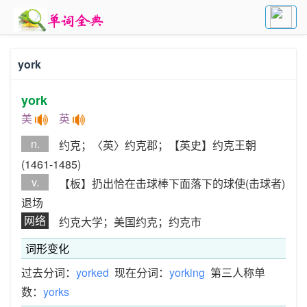
york
york
美
英
n.
约克；〈英〉约克郡；【英史】约克王朝
(1461-1485)
v.
【板】扔出恰在击球棒下面落下的球使(击球者)
退场
网络
约克大学；美国约克；约克市
词形变化
过去分词：
yorked
现在分词：
yorking
第三人称单
数：
yorks