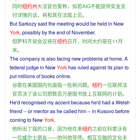
同时
纽约州
大法官
也
誓
称
，
如若
AIG
不能
提供
奖金
支
付
详情
的话
，
将
和
其
在
法庭上
见
。
But
Sarkozy
said
the
meeting
would
be
held
in
New
York
, possibly by the
end
of
November
.
但
萨科齐
说
会议
将
在
纽约
召开
，
时间
大约
是
在
11月
末
。
The
company
is
also
facing
new
problems
at
home
.
A
federal
judge
in
New
York
has
ruled
against its
plan
to
put
millions
of
books
online
.
谷歌
在
美国
国内
也
面临
一些
新
问题
。
纽约
一位
联邦
法
官
否决
了
该
公司
把
数百万
册图书
放
上
互联网
的
计划
。
He
'd recognised
my
accent
because
he'd
had
a
Welsh
friend
-- or
mentor
as he
called
him
--
in
Kosovo
before
coming
to
New
York
.
他
听
出
了
我
的
口音
，
因为
他
在
来
纽约
之前
在
科索沃
有
一位
威尔士
朋友
——
他
叫
他
导师
。
相互
交融
的
文化
丰