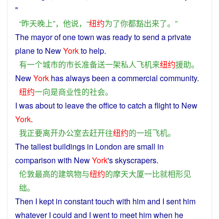
"
“
昨天
晚上
”，
他
说
，“
纽约
为了
你
都
豁出
来
了
。”
The
mayor
of one
town
was
ready
to
send
a
private
plane
to New
York
to
help
.
有
一个
城市
的
市长
准备
送
一
架
私人
飞机
来
纽约
援助
。
New
York
has always been a
commercial
community
.
纽约
一向
是
商业性
的
社会
。
I
was
about
to
leave
the
office
to
catch
a
flight
to New
York
.
我
正要
离开
办公室
去
赶
开往
纽约
的
一
班飞机
。
The
tallest
buildings
in
London
are small in
comparison
with
New
York
's
skyscrapers
.
伦敦
最高
的
建筑物
与
纽约
的
摩天
大厦
一
比
就
相形见
绌
。
Then
I
kept
in
constant
touch
with
him
and
I
sent
him
whatever I
could
and I went
to
meet
him
when he