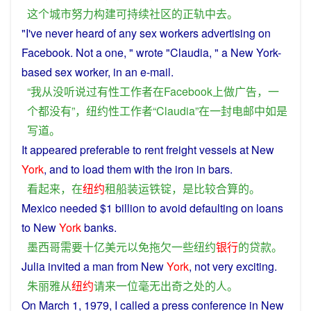
这个
城市
努力
构建
可持续
社区
的
正轨
中
去
。
"
I
've
never
heard
of any
sex
workers
advertising
on
Facebook
.
Not
a
one, " wrote "Claudia, "
a
New
York-
based
sex
worker
,
in
an e-mail.
“
我
从没
听说
过
有性
工作者
在
Facebook
上
做广告
，
一
个
都
没有
”，
纽约
性
工作者
“
Claudia
”
在
一
封
电
邮
中
如是
写道
。
It
appeared
preferable to rent freight vessels at New
York
, and to
load
them
with the
iron
in
bars
.
看起来
，
在
纽约
租船
装运
铁
锭
，
是
比较
合算
的
。
Mexico
needed
$1 billion
to
avoid
defaulting
on
loans
to
New
York
banks
.
墨西哥
需要
十亿
美元
以免
拖欠
一些
纽约
银行
的
贷款
。
Julia
invited
a
man
from
New
York
,
not
very
exciting
.
朱丽雅
从
纽约
请
来
一位
毫无
出奇
之
处
的
人
。
On March 1, 1979,
I
called
a press
conference
in
New