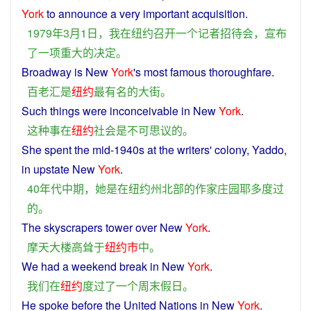
York
to
announce
a
very
important
acquisition
.
1979年3月1日，
我
在
纽约
召开
一个
记者招待会
，
宣布
了
一
项
重大
的
决定
。
Broadway
is
New
York
's
most
famous
thoroughfare
.
百
老汇
是
纽约
最
有名
的
大街
。
Such
things
were
inconceivable
in
New
York
.
这种
事
在
纽约
社会
是
不可思议
的
。
She
spent
the mid-1940s at the
writers
'
colony
, Yaddo,
in
upstate
New
York
.
40年
代
中期
，
她
是
在
纽约州北部
的
作家
庄园
耶
多
度过
的
。
The
skyscrapers
tower
over
New
York
.
摩天大楼
高耸
于
纽约市
中
。
We
had
a
weekend
break
in
New
York
.
我们
在
纽约
度过
了
一个
周末
假日
。
He
spoke
before the United Nations
in
New
York
.