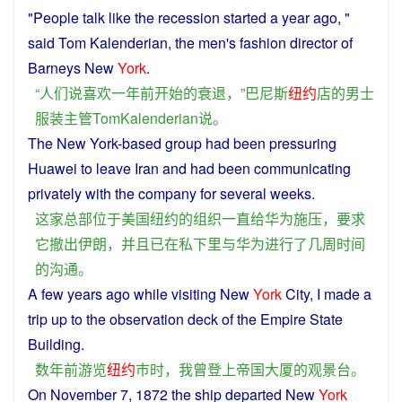
"
People
talk
like
the
recession
started
a
year
ago
, "
said
Tom Kalenderian, the
men
's
fashion
director
of
Barneys New
York
.
“
人们
说
喜欢
一
年
前
开始
的
衰退
，”
巴尼斯
纽约
店
的
男士
服装
主管
TomKalenderian
说
。
The
New
York-based
group
had
been
pressuring
Huawei
to
leave
Iran
and
had
been
communicating
privately
with the company for
several
weeks
.
这家
总部
位于
美国
纽约
的
组织
一直
给
华为
施压
，
要求
它
撤出
伊朗
，
并且
已
在
私下里
与
华为
进行
了
几
周
时间
的
沟通
。
A
few
years
ago
while
visiting
New
York
City,
I
made
a
trip
up
to the
observation
deck
of
the
Empire
State
Building
.
数
年
前
游览
纽约
巿
时
，
我
曾
登上
帝国
大厦
的
观
景台
。
On
November 7, 1872 the ship
departed
New
York