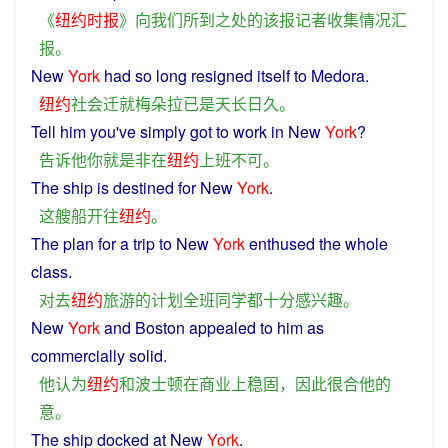
《
纽约时报
》
向
我们
所
到
之
处
的
该
报记者
收集
情况
汇
报
。
New
York
had
so
long
resigned
itself
to Medora.
纽约
社会
迁就
梅朵拉
已
是
天长日久
。
Tell
him
you
've
simply
got to
work
in
New
York
?
告诉
他
你
就
是非
在
纽约
上班
不可
。
The
ship
is
destined
for New
York
.
这
艘船
开往
纽约
。
The
plan
for
a
trip
to
New
York
enthused the
whole
class
.
对
去
纽约
旅游
的
计划
全班
同学
都
十分
感兴趣
。
New
York
and
Boston
appealed
to
him
as
commercially
solid
.
他
认为
纽约
和
波士顿
在
商业上
稳固
，
因此
很
合
他
的
意
。
The
ship
docked
at
New
York
.