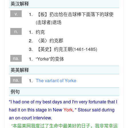
英汉解释
v.
1.
【板】扔出恰在击球棒下面落下的球使
(击球者)退场
n.
1.
约克
2.
〈英〉约克郡
3.
【英史】约克王朝(1461-1485)
na.
1.
“Yorke”的变体
英英解释
na.
1.
The
variant
of
Yorke
例句
"
I
had
one
of my
best
days
and
I
'm
very
fortunate
that I
had it on
this
stage
in
New
York
, " Stosur
said
during
an on-
court
interview
.
“
本届
美
网
我
度过
了
生命
中
最
美好
的
日子
，
我
非常
幸运