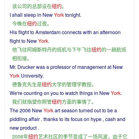
该
公司
的
总部设
在
纽约
。
I shall
sleep
in
New
York
tonight
.
今晚
在
纽约
过夜
。
His
flight
to
Amsterdam
connects
with
an
afternoon
flight
to
New
York
.
他
飞往
阿姆斯特丹
的
班机
与
下午
飞往
纽约
的
一
趟
航班
相衔接
。
Mr. Drucker
was
a
professor
of
management
at New
York
University
.
德鲁克
先生
是
纽约
大学
的
管理
学
教授
。
We
're
counting
on
you
to
watch
things
in New
York
.
我们
就
指望
你
照管
纽约
方面
的
事情
了
。
The
2006 New
York
art
season
turned
out
to be a
piddling
affair ,
thanks
to
its
focus
on
hype
,
cash
and
new
product
.
2006年
纽约
艺术
社区
的
季节
变成
了
一场
风波
，
由于
它