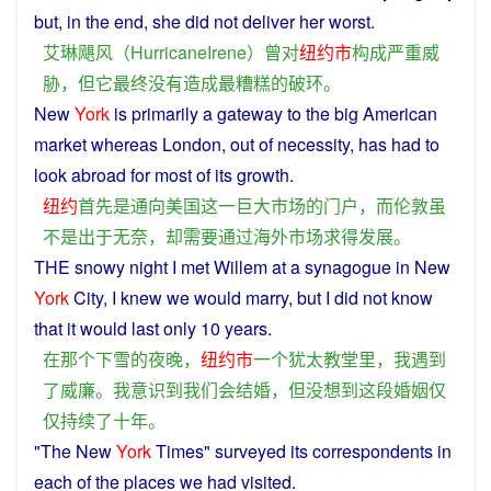
but
,
in
the
end
, she did
not
deliver
her
worst
.
艾琳
飓风
（
HurricaneIrene
）
曾
对
纽约市
构成
严重
威
胁
，
但
它
最终
没有
造成
最
糟糕
的
破
环
。
New
York
is
primarily
a
gateway
to
the
big
American
market
whereas
London
,
out
of
necessity
, has had to
look abroad for most of its
growth
.
纽约
首先
是
通向
美国
这
一
巨大
市场
的
门户
，
而
伦敦
虽
不是
出于无奈
，
却
需要
通过
海外
市场
求得
发展
。
THE
snowy
night
I
met
Willem at
a
synagogue
in
New
York
City
,
I
knew
we
would
marry
,
but
I did
not
know
that
it
would
last
only
10
years
.
在
那个
下雪
的
夜晚
，
纽约市
一个
犹太
教堂
里
，
我
遇到
了
威廉
。
我
意识到
我们
会
结婚
，
但
没
想到
这
段
婚姻
仅
仅
持续
了
十
年
。
"
The
New
York
Times
" surveyed its
correspondents
in
each
of
the
places
we
had
visited
.