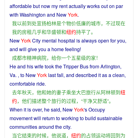
affordable
but
now
my
rent
actually works
out
on
par
with
Washington
and
New
York
.
我
以前
到处
宣扬
柏林
是
个
物价
低廉
的
城市
，
不过
现在
我
的
房租
几乎
和
华盛顿
和
纽约
持平
了
。
New
York
City
mental hospital is always open for
you
,
and will
give
you
a
home
feeling!
成都
市
精神病院
，
给
你
一个
五星级
的
家
！
He
and
his
wife
took
the
Tripper Bus
from
Arlington
,
Va. ,
to
New
York
last
fall
,
and
described
it as a
clean
,
comfortable
ride
.
去年
秋天
，
他
和
她
的
妻子
乘坐
大巴
旅行
从
阿林顿
到
纽
约
，
他们
描述
整个
旅行
的
过程
，“
干净
又
舒适
”。
When
it
is
over
,
he
said
, New
York
's
Occupy
movement
will
return
to
working
to
build
sustainable
communities
around
the
city
.
当
它
结束
的
时候
，
他
说道
，
纽约
的
占领
运动
将
回到
为