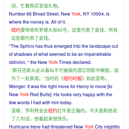
间
，
忙
着
购买
圣诞
礼物
。
Number
85
Broad
Street
, New
York
,
NY
10004, is
where
the
money
is. All
of
it.
纽约
曼哈顿
布罗德
大街
85
号
，
这里
代表
了
金钱
，
所有
这些
都
代表
了
金钱
。
"The
Sphinx
has
thus
emerged into the
landscape
out
of
shadows
of what
seemed
to
be
an
impenetrable
oblivion
, " the New
York
Times
declared
.
“
斯芬克斯
从此
从
看似
不可
摧毁
的
遗忘
阴影
中
解脱
，
成
为
了
一
处
景观
。”
当时
的
《
纽约时报
》
如此
宣称
。
Wenger: It
was
the
right
move for
Henry
to
move [to
New
York
Red
Bulls
]. He
looks
very
happy
with
the
few
words
I
had with
him
today
.
温格
：
亨利
转会
去
纽约
红
牛
是
正确
的
。
今天
我
和
他
说
了
几
句话
，
他
看起来
很
快乐
。
Hurricane
Irene
had
threatened
New
York
City
mightily