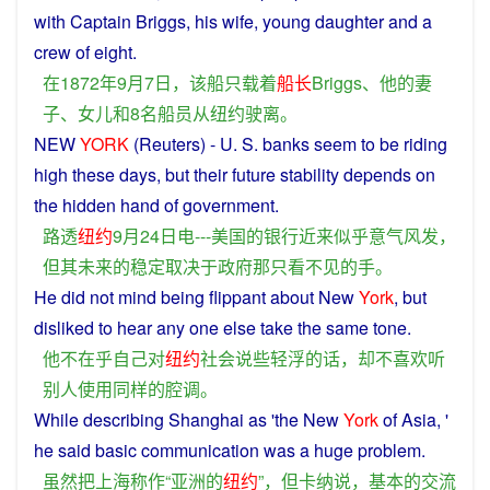
with
Captain
Briggs
,
his
wife,
young
daughter
and
a
crew
of
eight.
在
1872年9月7日，
该
船只
载
着
船长
Briggs
、
他
的
妻
子
、
女儿
和
8
名
船员
从
纽约
驶离
。
NEW
YORK
(Reuters) - U. S.
banks
seem to be
riding
high
these
days
,
but
their
future
stability
depends
on
the
hidden
hand
of
government
.
路透
纽约
9月24日
电
---
美国
的
银行
近来
似乎
意气风发
，
但
其
未来
的
稳定
取决于
政府
那
只
看
不见
的
手
。
He
did
not
mind
being
flippant about New
York
,
but
disliked
to
hear
any one
else
take
the
same
tone
.
他
不在乎
自己
对
纽约
社会
说
些
轻浮
的话
，
却
不
喜欢
听
别人
使用
同样
的
腔调
。
While
describing
Shanghai
as
'
the
New
York
of
Asia
, '
he
said
basic
communication
was
a
huge
problem
.
虽然
把
上海
称作
“
亚洲
的
纽约
”，
但
卡纳
说
，
基本
的
交流