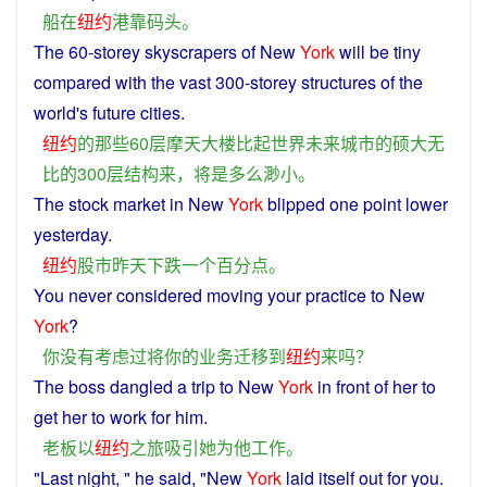
船
在
纽约
港
靠
码头
。
The 60-
storey
skyscrapers
of
New
York
will
be
tiny
compared
with the vast 300-
storey
structures
of the
world
's
future
cities
.
纽约
的
那些
60
层
摩天大楼
比
起
世界
未来
城市
的
硕大无
比
的
300
层
结构
来
，
将
是
多么
渺小
。
The stock market in New
York
blipped one point
lower
yesterday
.
纽约
股市
昨天
下跌
一个百分点
。
You
never
considered
moving
your
practice
to
New
York
?
你
没有
考虑
过
将
你
的
业务
迁移
到
纽约
来
吗？
The
boss
dangled a
trip
to
New
York
in front of
her
to
get
her to
work
for
him
.
老板
以
纽约
之
旅
吸引
她
为
他
工作
。
"
Last
night
, "
he
said
, "New
York
laid itself
out
for
you
.