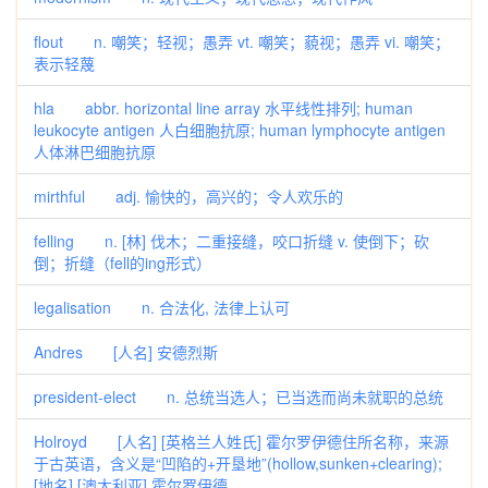
flout n. 嘲笑；轻视；愚弄 vt. 嘲笑；藐视；愚弄 vi. 嘲笑；
表示轻蔑
hla abbr. horizontal line array 水平线性排列; human
leukocyte antigen 人白细胞抗原; human lymphocyte antigen
人体淋巴细胞抗原
mirthful adj. 愉快的，高兴的；令人欢乐的
felling n. [林] 伐木；二重接缝，咬口折缝 v. 使倒下；砍
倒；折缝（fell的ing形式）
legalisation n. 合法化, 法律上认可
Andres [人名] 安德烈斯
president-elect n. 总统当选人；已当选而尚未就职的总统
Holroyd [人名] [英格兰人姓氏] 霍尔罗伊德住所名称，来源
于古英语，含义是“凹陷的+开垦地”(hollow,sunken+clearing);
[地名] [澳大利亚] 霍尔罗伊德