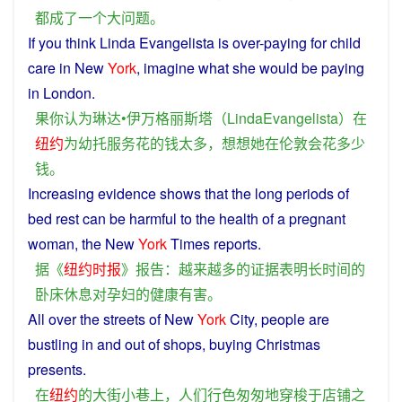
都
成
了
一个
大
问题
。
If
you
think
Linda Evangelista
is
over-paying
for
child
care
in
New
York
,
imagine
what
she
would
be
paying
in
London
.
果
你
认为
琳
达•伊万格丽斯塔（
LindaEvangelista
）
在
纽约
为
幼
托
服务
花
的
钱
太
多
，
想想
她
在
伦敦
会
花
多少
钱
。
Increasing
evidence
shows
that
the
long
periods of
bed
rest
can be
harmful
to
the
health
of
a
pregnant
woman, the New
York
Times
reports
.
据
《
纽约时报
》
报告
：
越来越
多
的
证据
表明
长
时间
的
卧床
休息
对
孕妇
的
健康
有害
。
All
over
the
streets
of
New
York
City,
people
are
bustling
in
and
out
of
shops
,
buying
Christmas
presents
.
在
纽约
的
大街小巷
上
，
人们
行色匆匆
地
穿梭
于
店铺
之