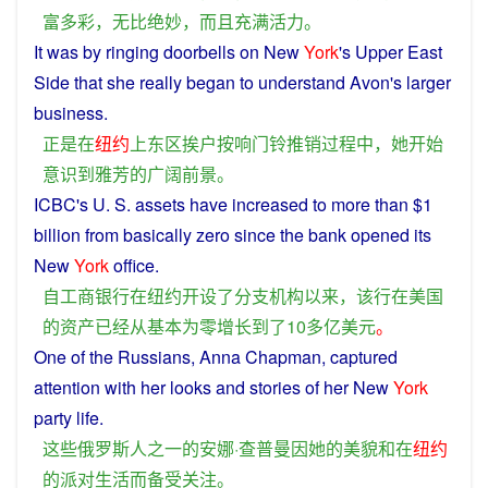
富多彩
，
无比
绝妙
，
而且
充满
活力
。
It was
by
ringing
doorbells
on
New
York
's
Upper
East
Side that
she
really
began
to
understand
Avon
's larger
business.
正是
在
纽约
上
东区
挨户
按
响
门铃
推销
过程
中
，
她
开始
意识到
雅芳
的
广阔
前景
。
ICBC's U. S.
assets
have
increased
to more
than
$1
billion
from
basically
zero
since
the
bank opened
its
New
York
office.
自
工商银行
在
纽约
开设
了
分支
机构
以来
，
该
行
在
美国
的
资产
已经
从
基本
为
零
增长
到
了
10多亿
美元
。
One of
the
Russians
, Anna Chapman, captured
attention
with
her
looks
and
stories of
her
New
York
party
life
.
这些
俄罗斯
人
之一
的
安娜·查普曼
因
她
的
美貌
和
在
纽约
的
派对
生活
而
备受
关注
。