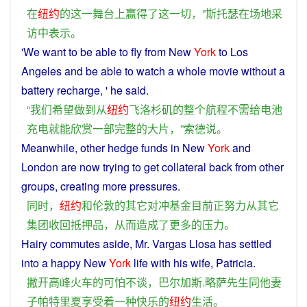
在
纽约
的
这
一
舞台
上
赢得
了
这
一切
，”
斯托瑟
在
场地
采
访
中
表示
。
'
We
want
to
be
able
to
fly
from
New
York
to Los
Angeles and be
able
to
watch
a
whole
movie
without
a
battery
recharge
, '
he
said
.
“
我们
希望
做到
从
纽约
飞
洛杉矶
的
整个
航程
不
需
给
电池
充电
就
能
欣赏
一部
完整
的
大片
，”
索德
说
。
Meanwhile
,
other
hedge
funds in New
York
and
London
are
now
trying
to get
collateral
back
from
other
groups
,
creating
more
pressures
.
同时
，
纽约
和
伦敦
的
其它
对冲基金
目前
正
努力
从
其它
集团
收回
抵押品
，
从而
造成
了
更多
的
压力
。
Hairy
commutes
aside
, Mr. Vargas Llosa
has
settled
into
a
happy
New
York
life
with
his
wife
, Patricia.
撇开
高峰
火车
的
可怕
不
谈
，
巴尔加斯
.
略
萨
先生
同
他
妻
子
帕特里夏
享受
着
一种
快乐
的
纽约
生活
。