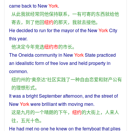
came
back
to New
York
.
从此
我
就
经常
同
他
保持
联系
，
一
有
可
寄
的
东西
就
给
他
寄
去
，
到
了
他
回
纽约
的
那天
，
我
就
去
接
他
。
He
decided
to
run
for the
mayor
of
the New
York
City
this year.
他
决定
今年
竞选
纽约市
的
市长
。
The Oneida
community
in New
York
State
practiced
an
idealistic
form
of
free love
and
held
property
in
common.
纽约州
的
“
奥奈达
”
社区
实践
了
一种
自由恋爱
和
财产
公有
的
理想
形式
。
It
was
a
bright
September
afternoon
, and the
street
of
New
York
were
brilliant
with
moving
men.
这
是
九月
的
一个
晴朗
的
下午
，
纽约
的
大街上
，
人来人
往
，
五光十色
。
He
had
met
no
one he
knew
on
the
ferryboat
that
plies