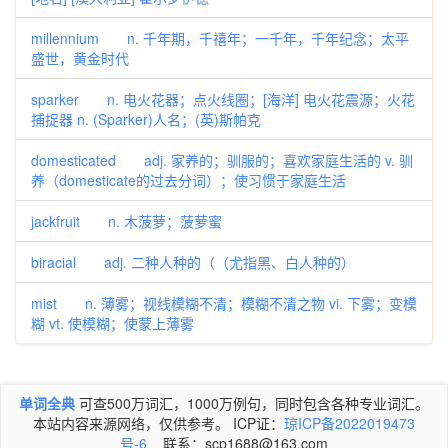
millennium n. 千年期，千禧年；一千年，千年纪念；太平
盛世，黄金时代
sparker n. 电火花器；点火线圈；[海洋] 电火花震源；火花
捕捉器 n. (Sparker)人名；(英)斯帕克
domesticated adj. 家养的；驯服的；喜欢家庭生活的 v. 驯
养（domesticate的过去分词）；使习惯于家庭生活
jackfruit n. 木菠萝；菠萝蜜
biracial adj. 二种人种的（（尤指黑、白人种的）
mist n. 薄雾；视线模糊不清；模糊不清之物 vi. 下雾；变模
糊 vt. 使模糊；使蒙上薄雾
单词全典
可查500万词汇，1000万例句，同时包含各种专业词汇。
本站内容来源网络，仅供参考。 ICP证：
琼ICP备2022019473
号-6
联系：scp1688@163.com