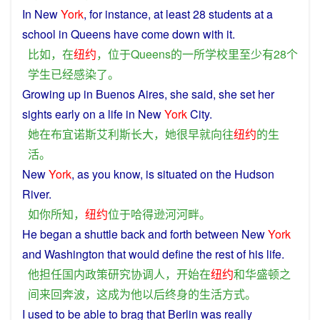
In
New
York
, for
instance
, at least 28
students
at
a
school
in
Queens
have
come down with it.
比如
，
在
纽约
，
位于
Queens
的
一
所
学校
里
至少
有
28
个
学生
已经
感染
了
。
Growing
up
in
Buenos Aires,
she
said,
she
set her
sights
early
on a
life
in
New
York
City.
她
在
布宜诺斯艾利斯
长大
，
她
很
早就
向往
纽约
的
生
活
。
New
York
,
as
you
know
, is
situated
on the Hudson
River
.
如
你
所
知
，
纽约
位于
哈
得
逊
河河畔
。
He
began
a
shuttle
back
and
forth
between
New
York
and
Washington
that would define
the
rest of
his
life
.
他
担任
国内
政策
研究
协调
人
，
开始
在
纽约
和
华盛顿
之
间
来回
奔波
，
这
成为
他
以后
终身
的
生活方式
。
I
used
to be able to brag that
Berlin
was
really