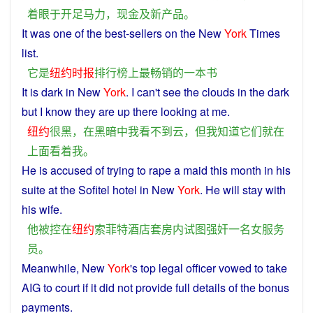
着眼
于
开足马力
，
现金
及
新产品
。
It
was
one
of
the
best-sellers
on
the New
York
Times
list.
它
是
纽约时报
排行榜
上
最
畅销
的
一
本
书
It
is
dark
in
New
York
.
I
can't
see
the
clouds
in the dark
but
I
know
they
are up
there
looking at
me
.
纽约
很
黑
，
在
黑暗
中
我
看
不
到
云
，
但
我
知道
它们
就
在
上面
看
着
我
。
He
is
accused
of
trying
to
rape
a
maid
this
month
in
his
suite
at the Sofitel
hotel
in
New
York
.
He
will stay with
his wife.
他
被
控
在
纽约
索菲特
酒店
套房
内
试图
强奸
一名
女
服务
员
。
Meanwhile
, New
York
's top legal officer
vowed
to
take
AIG to
court
if
it
did
not
provide
full details of
the
bonus
payments
.