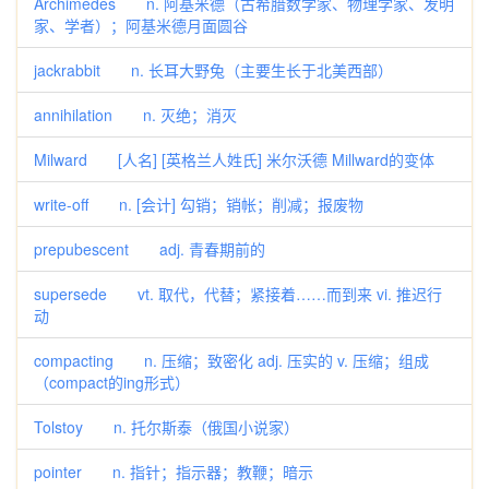
Archimedes n. 阿基米德（古希腊数学家、物理学家、发明
家、学者）；阿基米德月面圆谷
jackrabbit n. 长耳大野兔（主要生长于北美西部）
annihilation n. 灭绝；消灭
Milward [人名] [英格兰人姓氏] 米尔沃德 Millward的变体
write-off n. [会计] 勾销；销帐；削减；报废物
prepubescent adj. 青春期前的
supersede vt. 取代，代替；紧接着……而到来 vi. 推迟行
动
compacting n. 压缩；致密化 adj. 压实的 v. 压缩；组成
（compact的ing形式）
Tolstoy n. 托尔斯泰（俄国小说家）
pointer n. 指针；指示器；教鞭；暗示