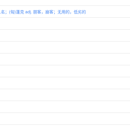
)人名；(匈)蓬克 adj. 朋客，崩客；无用的，低劣的