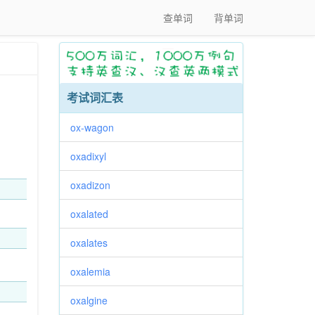
查单词
背单词
考试词汇表
ox-wagon
oxadixyl
oxadizon
oxalated
oxalates
oxalemia
oxalgine