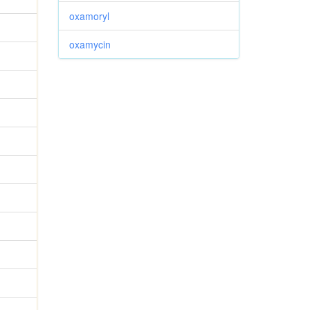
oxamoryl
oxamycin