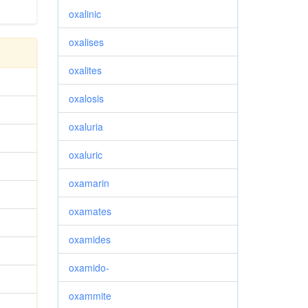
oxalinic
oxalises
oxalites
oxalosis
oxaluria
oxaluric
oxamarin
oxamates
oxamides
oxamido-
oxammite