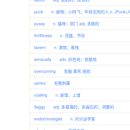
punk n. 废物；小阿飞；年轻无知的人 n. (Punk
pussy n. 猫咪；阴门 adj. 多脓的
thriftiness n. 茂盛，节俭
tavern n. 酒馆；客栈
sensually adv. 好色地；官能地
overcoming 克服 熏死 困扰
centro 毛靴刺藤
coaling n. 装煤，上煤
flaggy adj. 多菖蒲的；多扁石的；凋萎的
endocrinologist n. 内分泌学家