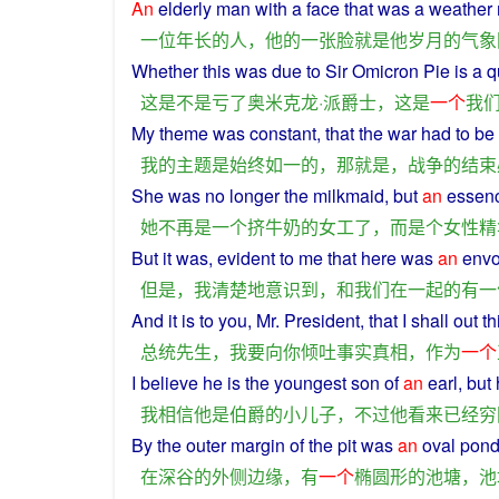
An
elderly
man
with
a
face
that
was
a
weather
一位
年长
的
人
，
他
的
一
张
脸
就是
他
岁月
的
气象
Whether
this
was due to
Sir
Omicron Pie
is
a
q
这
是不是
亏
了
奥米克龙·派
爵士
，
这
是
一个
我
My
theme
was
constant
,
that
the
war
had
to
be
我
的
主题
是
始终如一
的
，
那
就是
，
战争
的
结束
She
was
no longer the
milkmaid
,
but
an
essen
她
不再
是
一个
挤
牛奶
的
女工
了
，
而是
个
女性
精
But
it
was
,
evident
to
me
that
here
was
an
env
但是
，
我
清楚
地
意识到
，
和
我们
在
一起
的
有
一
And it is
to
you
, Mr.
President
, that
I
shall
out
th
总统
先生
，
我
要
向
你
倾吐
事实真相
，
作为
一个
I
believe
he
is
the youngest son
of
an
earl
,
but
我
相信
他
是
伯爵
的
小儿子
，
不过
他
看来
已经
穷
By
the
outer
margin
of
the pit was
an
oval
pon
在
深谷
的
外
侧
边缘
，
有
一个
椭圆形
的
池塘
，
池