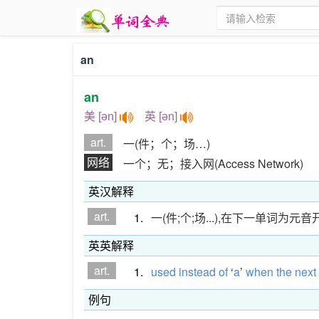
an
an
美 [ən]
英 [ən]
art.
一(件；个；场…)
网络
一个；无；接入网(Access Network)
英汉解释
art.
1.
一(件;个;场...),在下一单词为元
英英解释
art.
1.
used
instead
of
‘
a
’
when
the
next
例句