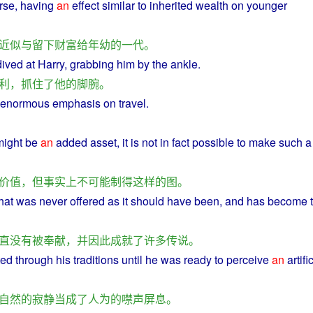
rse
, having
an
effect
similar
to
inherited
wealth
on
younger
近似
与
留下
财富
给
年幼
的
一代
。
dived
at
Harry
,
grabbing
him
by
the
ankle
.
利
，
抓住
了
他
的
脚
腕
。
enormous
emphasis
on
travel
.
might
be
an
added
asset
, it is not in
fact
possible
to
make
such
a
价值
，
但
事实上
不可能
制
得
这样
的
图
。
that was never
offered
as
it
should
have
been
,
and
has
become
直
没有
被
奉献
，
并
因此
成就
了
许多
传说
。
ted
through
his
traditions until he was ready to
perceive
an
artifi
自然
的
寂静当成
了
人为
的
噤声
屏息
。