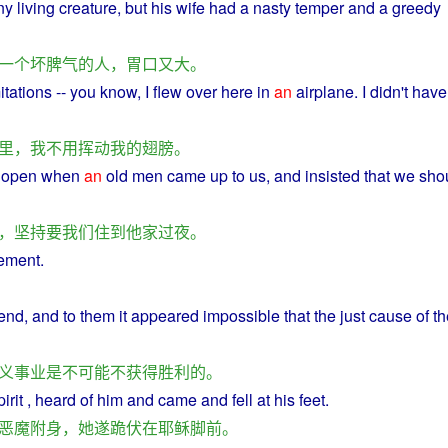
y living
creature
,
but
his
wife
had
a
nasty
temper
and
a
greedy
一个
坏
脾气
的
人
，
胃口
又
大
。
itations
-- you know,
I
flew
over
here
in
an
airplane
.
I
didn't
have
里
，
我
不用
挥动
我
的
翅膀
。
e open
when
an
old
men
came
up to us, and insisted that
we
sho
，
坚持
要
我们
住
到
他
家
过夜
。
tement
.
end
, and to
them
it appeared
impossible
that the
just
cause
of
th
义
事业
是
不可能
不
获得
胜利
的
。
irit ,
heard
of
him
and
came
and
fell
at
his
feet
.
恶魔
附
身
，
她
遂
跪
伏
在
耶稣
脚
前
。