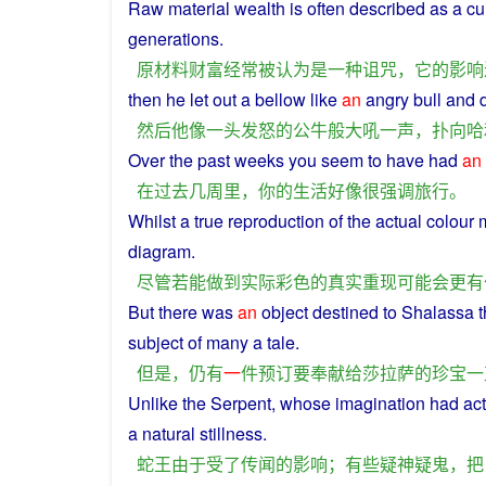
Raw material
wealth
is
often
described
as
a
cu
generations
.
原材料
财富
经常
被
认为
是
一种
诅咒
，
它
的
影响
then
he
let
out
a
bellow
like
an
angry
bull
and
然后
他
像
一头
发怒
的
公牛
般
大吼
一
声
，
扑向
哈
Over the
past
weeks
you
seem
to have had
an
在
过去
几
周
里
，
你
的
生活
好像
很
强调
旅行
。
Whilst
a
true
reproduction
of
the
actual
colour
diagram
.
尽管
若
能
做到
实际
彩色
的
真实
重现
可能
会
更
有
But
there was
an
object destined to Shalassa 
subject
of
many a
tale
.
但是
，
仍
有
一
件
预订
要
奉献
给
莎拉萨
的
珍宝
一
Unlike the
Serpent
, whose imagination
had
ac
a
natural
stillness
.
蛇
王
由于
受
了
传闻
的
影响
；
有些
疑神疑鬼
，
把