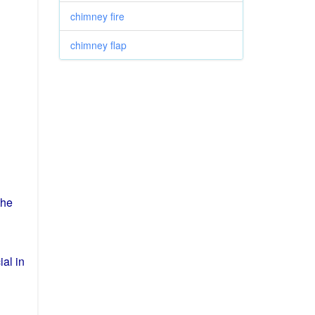
chimney fire
chimney flap
the
cial
in