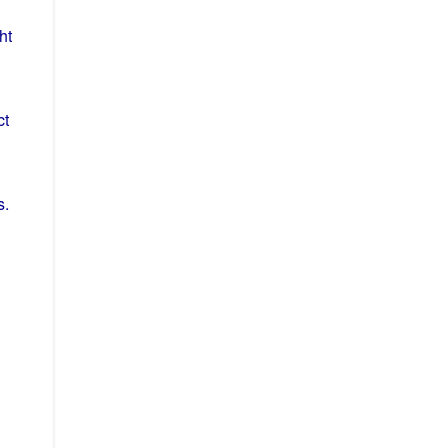
ht
ct
s
.