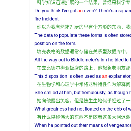
科学
知识
迅速
扩展
的
一个
结果
，
曾经
是
科学
专
Do
you
think
I
've
got
an
oven
? There's
a
squar
fire
incident.
你
以为
我
有
烤箱
？
厨房里
有
个
方形
的
东西
，
我
The
data
to
populate
these
forms
is
often
store
position
on the
form
.
填充
表格
的
数据
通常
存储
在
关系
型
数据库
中
，
All the
way
out
to
Biddlemeier's
Inn
he
tried to
在
去
比
德尔梅亚
饭店
的
路上
，
他
想象
老朋友
那
This
disposition
is
often
used
as
an
explanator
在
生物学
和
心理学
中
常
将
这种
特性
作为
解释
问
She
smiled
at
him
,
but
tremulously
, as though i
她
向
他
露出
笑容
，
但是
怯生生
地
似乎
经过
了
一
What
greatness
had
not
floated
on the
ebb
of
w
有
什么
堪称
伟大
的
东西
不是
随着
这
条大河
退潮
When
he
pointed
out
their
means
of
vengeanc