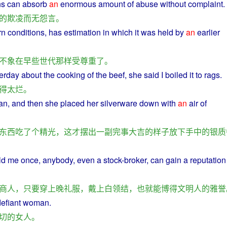
ns
can
absorb
an
enormous
amount of
abuse
without
complaint
.
的
欺凌
而无
怨言
。
rn
conditions
,
has
estimation
in
which
it was held
by
an
earlier
不
象
在
早些
世代
那样
受
尊重
了
。
erday
about the
cooking
of the
beef
,
she
said
I
boiled
it
to
rags
.
得
太烂
。
an
, and then
she
placed
her
silverware
down
with
an
air
of
东西
吃
了
个
精光
，
这
才
摆出
一
副
完事大吉
的
样子
放下
手中
的
银质
ld
me
once
,
anybody
,
even
a
stock
-broker,
can
gain a
reputation
商人
，
只要
穿
上
晚
礼服
，
戴上
白
领结
，
也
就
能
博得
文明
人
的
雅誉
efiant
woman
.
切
的
女人
。