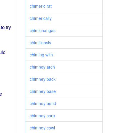
chimeric rat
chimerically
to
try
chimichangas
chimiliensis
uld
chiming with
chimney arch
chimney back
chimney base
e
chimney bond
chimney core
chimney cowl