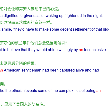
绝对
会
让
印第安人
颤动
不已
的
心弦
。
a
dignified
forgiveness
for
waking
up
frightened
in
the
night
.
到
恐惧
而
恳求
体面
的
宽恕
一样
。
c
smile
, "
they
'd have
to
make some
decent
settlement
of that
hid
于
可怕
的
波兰
事件
他们
总
要
适当
地
解决
”
f to
believe
that
they
would
abide
willingly
by
an
inconclusive
未见
最后
分晓
的
后果
。
an
American
serviceman
had
been
captured alive and had
向
。
like the
others
,
reveals
some of the
complexities
of being
an
样
，
显示
了
美国人
的
复杂性
。