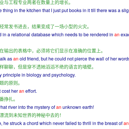
业
与
工程
专业
两者
在
数量
上
的
增长
。
e
thing
in
the
kitchen
that
I
just
put
books
in it till there was a
slig
经常
发
书
进去
，
结果
变成
了
一
场
小型
的
火灾
。
d
in
a
relational
database
which
needs
to
be
rendered
in
an
exa
在
输出
的
表格
中
，
必须
将
它们
显示
在
准确
的
位置
上
。
talk
as
an
old friend,
but
he could
not
pierce
the
wall
of
her
word
样
聊聊
，
但是
穿
不
透
她
滔滔不绝
的
语言
的
墙壁
。
y
principle
in
biology
and
psychology
.
题
的
原则
。
t cost
her
an
effort
.
番
挣扎
。
hat
river
into
the
mystery
of
an
unknown
earth
!
漂流
到
未知
世界
的
神秘
中
去
的
！
e
,
he
struck
a
chord
which
never
failed
to
thrill
in
the
breast
of
an