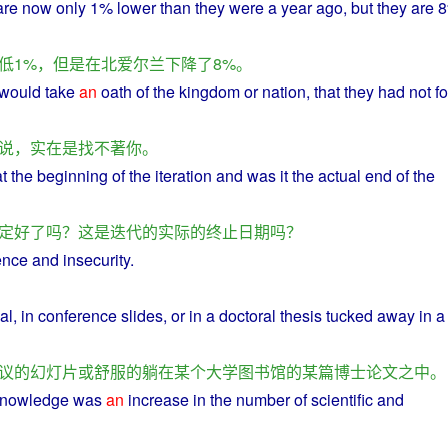
are
now
only
1%
lower
than
they were
a
year
ago
,
but
they are 
低
1%，
但是
在
北爱尔兰
下降
了
8%。
e would take
an
oath
of
the
kingdom
or
nation
,
that
they had
not
f
说
，
实在
是
找
不
著
你
。
at
the
beginning
of
the
iteration
and was
it
the
actual
end
of the
定
好
了
吗
？
这
是
迭
代
的
实际
的
终止
日期
吗
？
ence
and
insecurity
.
al
,
in
conference
slides
,
or
in
a
doctoral
thesis
tucked
away in a
议
的
幻灯片
或
舒服
的
躺
在
某个
大学
图书馆
的
某
篇
博士
论文
之中
。
nowledge
was
an
increase
in
the
number
of
scientific
and