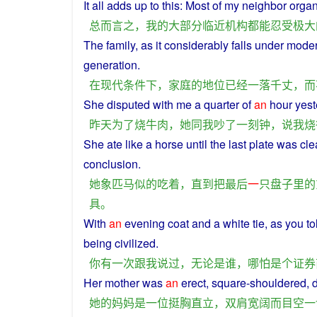
It
all
adds
up
to this:
Most
of
my
neighbor
orga
总而言之
，
我
的
大部分
临近
机构
都
能
忍受
极大
The
family
,
as
it considerably falls
under
mode
generation
.
在
现代
条件
下
，
家庭
的
地位
已经
一落千丈
，
而
She
disputed
with
me
a
quarter
of
an
hour
yest
昨天
为了
烧
牛肉
，
她
同
我
吵
了
一刻
钟
，
说
我
烧
She
ate
like
a
horse
until
the
last
plate
was
cle
conclusion
.
她
象
匹马
似的
吃
着
，
直到
把
最后
一
只
盘子里
的
具
。
With
an
evening
coat
and
a
white
tie
,
as
you
to
being
civilized
.
你
有
一次
跟
我
说过
，
无论
是
谁
，
哪怕
是
个
证券
Her
mother
was
an
erect
, square-
shouldered
,
d
她
的
妈妈
是
一位
挺胸直立
，
双
肩宽阔
而
目空一