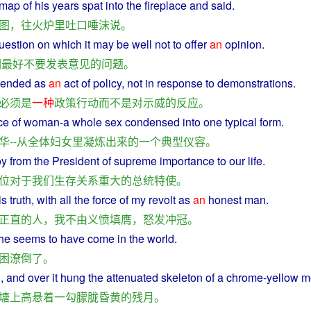
map
of
his
years
spat
into
the
fireplace
and
said
.
图
，
往
火炉
里
吐口唾沫
说
。
uestion
on
which
it may be
well
not
to
offer
an
opinion
.
们
最好
不要
发表
意见
的
问题
。
ended
as
an
act
of
policy
,
not
in
response
to
demonstrations
.
必须
是
一种
政策
行动
而
不是
对
示威
的
反应
。
ce
of
woman
-
a
whole
sex
condensed
into
one
typical
form.
华
--
从
全体
妇女
里
凝
炼
出来
的
一个
典型
仪容
。
oy
from the
President
of
supreme
importance
to
our
life
.
位
对于
我们
生存
关系
重大
的
总统
特使
。
is
truth
,
with
all the force
of
my
revolt
as
an
honest
man
.
正直
的
人
，
我
不
由
义愤填膺
，
怒发冲冠
。
he
seems
to
have
come
in the world.
困潦倒
了
。
d
, and
over
it
hung
the
attenuated
skeleton of
a
chrome-
yellow
m
塘
上
高悬
着
一
勾
朦胧
昏黄
的
残月
。