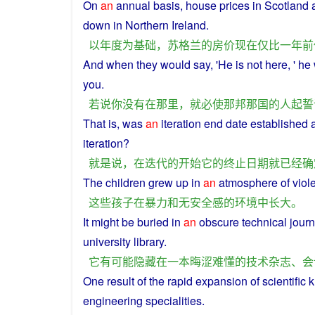
On
an
annual
basis
, house prices
in
Scotland
down
in
Northern Ireland.
以
年度
为
基础
，
苏格兰
的
房价
现在
仅
比
一
年
前
And when they
would
say
, 'He
is
not
here
, ' h
you
.
若
说
你
没有
在
那里
，
就
必
使
那
邦
那
国
的
人
起誓
That
is
, was
an
iteration
end
date
established
iteration
?
就是说
，
在
迭
代
的
开始
它
的
终止
日期
就
已经
确
The
children
grew
up
in
an
atmosphere
of
viol
这些
孩子
在
暴力
和
无
安全感
的
环境
中
长大
。
It
might
be buried
in
an
obscure
technical
journ
university
library
.
它
有
可能
隐藏
在
一
本
晦涩难懂
的
技术
杂志
、
会
One
result
of
the
rapid
expansion
of
scientific
k
engineering
specialities
.