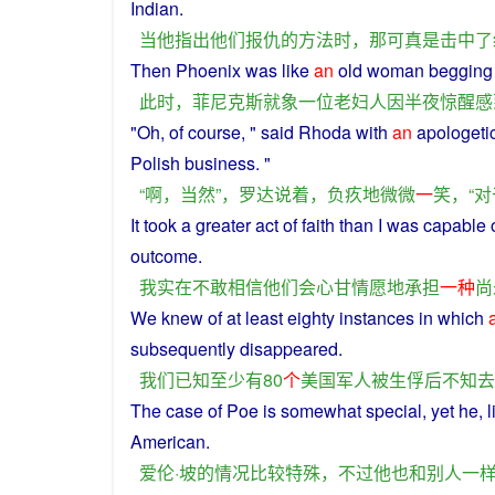
Indian
.
当
他
指出
他们
报仇
的
方法
时
，
那
可
真是
击中
了
Then
Phoenix
was
like
an
old
woman
begging
此时
，
菲尼克斯
就
象
一位
老
妇人
因
半夜
惊醒
感
"
Oh
, of
course
, "
said
Rhoda
with
an
apologeti
Polish
business
. "
“
啊
，
当然
”，
罗达
说
着
，
负疚
地
微微
一
笑
，“
对
It
took
a
greater act of
faith
than
I
was
capable o
outcome
.
我
实在
不敢
相信
他们
会
心甘情愿
地
承担
一种
尚
We
knew
of at least
eighty
instances in which
subsequently disappeared.
我们
已知
至少
有
80
个
美国
军人
被
生俘
后
不知去
The
case
of
Poe
is
somewhat
special
, yet
he
, 
American
.
爱伦
·
坡
的
情况
比较
特殊
，
不过
他
也
和
别人
一