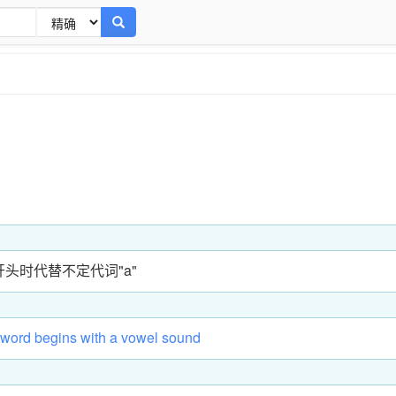
音开头时代替不定代词"a"
word
begins
with
a
vowel
sound