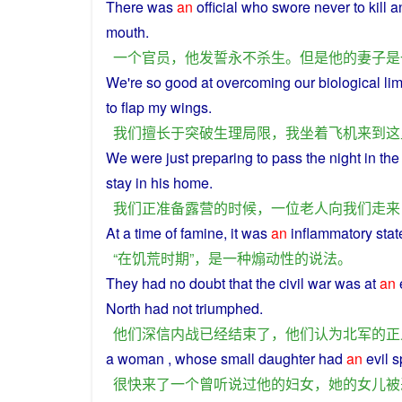
There
was
an
official
who
swore
never
to
kill
an
mouth.
一个
官员
，
他
发誓
永不
杀生
。
但是
他
的
妻子
是
We
're so
good
at overcoming our
biological
lim
to flap my
wings
.
我们
擅长
于
突破
生理
局限
，
我
坐
着
飞机
来到
这
We
were
just
preparing
to
pass
the
night
in th
stay
in
his
home
.
我们
正
准备
露营
的
时候
，
一位
老人
向
我们
走
来
At
a
time
of
famine
, it
was
an
inflammatory
sta
“
在
饥荒
时期
”，
是
一种
煽动性
的
说法
。
They
had
no doubt
that
the civil war
was
at
an
North
had
not
triumphed
.
他们
深信
内战
已经
结束
了
，
他们
认为
北
军
的
正
a
woman
, whose small
daughter
had
an
evil sp
很快
来
了
一个
曾
听说过
他
的
妇女
，
她
的
女儿
被