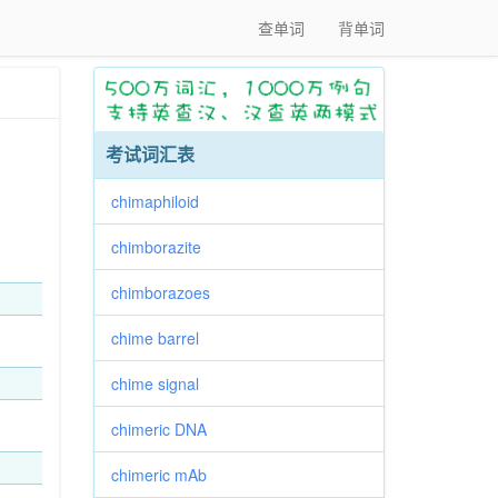
查单词
背单词
考试词汇表
chimaphiloid
chimborazite
chimborazoes
chime barrel
chime signal
chimeric DNA
chimeric mAb