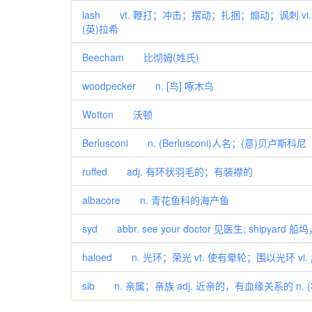
lash vt. 鞭打；冲击；摆动；扎捆；煽动；讽刺 vi.
(英)拉希
Beecham 比彻姆(姓氏)
woodpecker n. [鸟] 啄木鸟
Wotton 沃顿
Berlusconi n. (Berlusconi)人名；(意)贝卢斯科尼
ruffed adj. 有环状羽毛的；有装襟的
albacore n. 青花鱼科的海产鱼
syd abbr. see your doctor 见医生; shipyard
haloed n. 光环；荣光 vt. 使有晕轮；围以光环 vi.
sib n. 亲属；亲族 adj. 近亲的，有血缘关系的 n. (Si