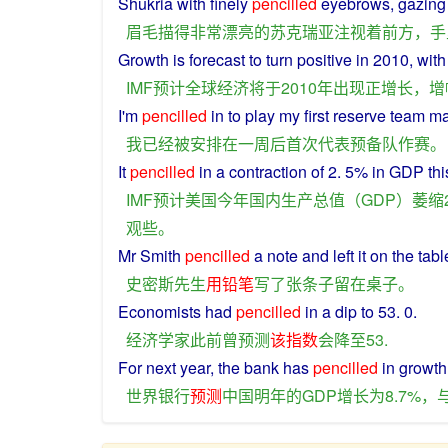
Shukria
with
finely
pencilled
eyebrows
,
gazing
眉毛
描
得
非常
漂亮
的
苏克瑞亚
注视
着
前方
，
手
Growth
is
forecast
to
turn
positive
in
2010, wit
IMF
预计
全球
经济
将
于
2010年
出现
正
增长
，
增
I
'm
pencilled
in
to play my
first
reserve team
ma
我
已经
被
安排
在
一
周
后
首次
代表
预备队
作
赛
。
It
pencilled
in
a
contraction
of
2. 5% in
GDP
thi
IMF
预计
美国
今年
国内
生产
总值
（
GDP
）
萎缩
观
些
。
Mr
Smith
pencilled
a
note
and
left
it
on
the
tabl
史密斯
先生
用
铅笔
写
了
张
条子
留
在
桌子
。
Economists
had
pencilled
in
a
dip to 53. 0.
经济学家
此前
曾
预测
该
指数
会
降至
53.
For
next
year
,
the
bank
has
pencilled
in
growth
世界银行
预测
中国
明年
的
GDP
增长
为
8.7%，