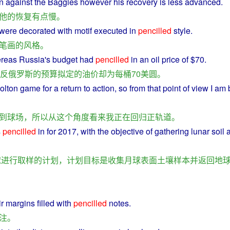
rn
against
the
Baggies
however
his
recovery
is less advanced.
他
的
恢复
有点
慢
。
were
decorated
with
motif
executed in
pencilled
style
.
笔
画
的
风格
。
ereas
Russia
's
budget
had
pencilled
in
an
oil
price
of
$70.
反
俄罗斯
的
预算
拟定
的
油价
却
为
每
桶
70
美圆
。
olton
game
for a
return
to
action
,
so
from
that
point
of
view
I
am
到
球场
，
所以
从
这个
角度
看来
我
正在
回归
正
轨道
。
s
pencilled
in
for
2017, with the
objective
of
gathering
lunar
soil
球
进行
取样
的
计划
，
计划
目标
是
收集
月球
表面
土壤
样本
并
返回
地
ir
margins
filled
with
pencilled
notes.
注
。