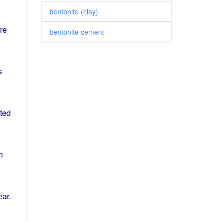
bentonite (clay)
re
bentonite cement
s
ted
n
ear
.