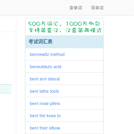
查单词
背单词
考试词汇表
bennewitz method
bensuldazic acid
bent arm lateral
bent lathe tools
bent nose pliers
bent the knee to
bent their elbow