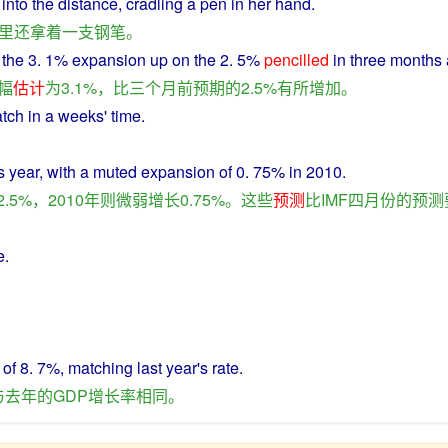
into
the
distance,
cradling
a
pen
in her
hand
.
里
还
拿
着
一
支钢笔
。
h
the
3. 1%
expansion
up
on the 2. 5%
pencilled
in
three
months
幅
估计
为
3.1%，
比
三个
月
前
预期
的
2.5%
有所
增加
。
tch
in
a
weeks
'
time
.
s
year
, with a
muted
expansion
of 0. 75% in 2010.
2.5%，2010年
则
微弱
增长
0.75%。
这些
预测
比
IMF
四月份
的
预测
e
.
of 8. 7%, matching last year's
rate
.
与
去年
的
GDP
增长率
相同
。