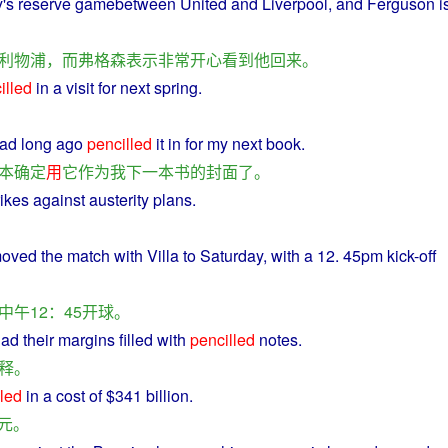
y
's
reserve
gamebetween United
and
Liverpool
, and Ferguson i
利物浦
，
而
弗格森
表示
非常
开心
看到
他
回来
。
illed
in a
visit
for
next
spring
.
ad
long
ago
pencilled
it
in
for
my
next
book
.
本
确定
用
它
作为
我
下
一
本书
的
封面
了
。
rikes
against
austerity
plans
.
oved
the
match
with Villa
to
Saturday, with a 12. 45pm kick-off
中午
12：45
开球
。
had
their
margins
filled
with
pencilled
notes
.
释
。
lled
in a
cost
of $341
billion
.
元
。