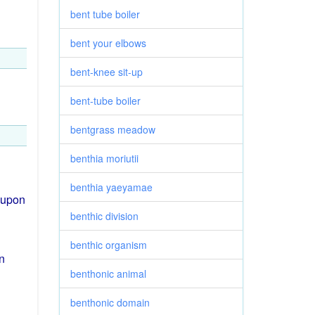
bent tube boiler
bent your elbows
bent-knee sit-up
bent-tube boiler
bentgrass meadow
benthia moriutii
benthia yaeyamae
upon
benthic division
benthic organism
rn
benthonic animal
benthonic domain