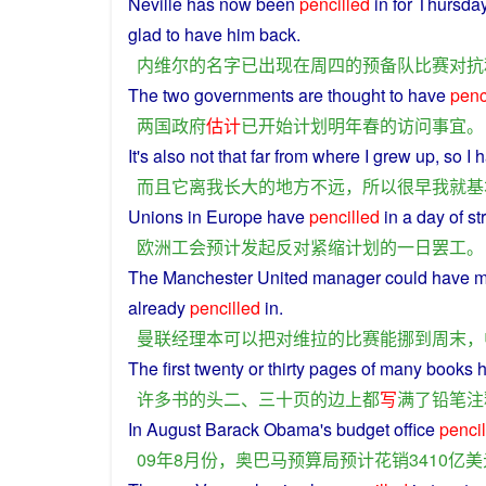
Neville
has
now been
pencilled
in
for
Thursda
glad
to
have
him
back
.
内维尔
的
名字
已
出现
在
周四
的
预备队
比赛
对抗
The
two
governments
are thought
to
have
penc
两国
政府
估计
已
开始
计划
明年
春
的
访问
事宜
。
It
's
also
not
that
far
from
where
I
grew
up,
so
I
h
而且
它
离
我
长大
的
地方
不
远
，
所以
很
早
我
就
基
Unions
in
Europe
have
pencilled
in
a
day
of
st
欧洲
工会
预计
发起
反对
紧缩
计划
的
一日
罢工
。
The Manchester United
manager
could
have
m
already
pencilled
in.
曼联
经理
本
可以
把
对
维拉
的
比赛
能
挪
到
周末
，
The
first
twenty
or
thirty
pages
of
many
books
许多
书
的
头
二、三十
页
的
边
上
都
写
满
了
铅笔
注
In
August
Barack
Obama
's
budget
office
penci
09年8月份，
奥巴马
预算
局
预计
花销
3410亿
美