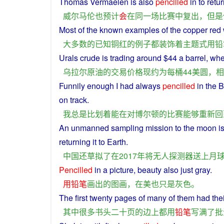
Thomas Vermaelen
is
also
pencilled
in
to
retu
威尔马伦
也
预计
会
在
同一
场
比赛
中
复出
，
但是
Most
of the
known
examples
of the
copper
red
大多数
的
已知
铜
红
的
例子
都
装饰
着
主题
式
用
铅
Urals
crude
is
trading
around
$44 a barrel, wh
乌拉尔
原油
的
交易
价格
现
约
为
每
桶
44
美圆
，
相
Funnily enough
I
had
always
pencilled
in
the
B
on
track
.
我
总是
比划
着
能
在
对
博尔顿
的
比赛
能够
重新
回
An
unmanned
sampling
mission
to the
moon
i
returning
it to
Earth
.
中国
还
草拟
了
在
2017年
将
无人
探测器
送
上
月
Pencilled
in
a
picture
,
beauty
also
just
gray
.
用
铅笔
画
出
的
图画
，
在
美
也
只是
灰色
。
The
first
twenty
pages
of
many
of them
had
the
其中
很多
书
头
二十
页
的
边
上
都
用
铅笔
写
满
了
批