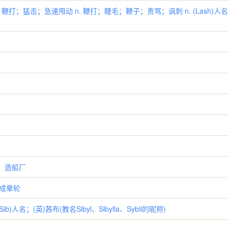
 鞭打；猛击；急速甩动 n. 鞭打；睫毛；鞭子；责骂；讽刺 n. (Lash)人
 船坞，造船厂
 成晕轮
b)人名；(英)茜布(教名Sibyl、Sibylla、Sybil的昵称)