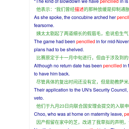
"The
kind
of slowdown
we
have
pencilled
in
is
他
表示
：“
我们
曾经
描述
的
那种
放缓
是
抑制
通
As she
spoke
,
the
concubine
arched her
penci
fearsome
.
姨太太
剔
起
了
两
道
细长
的
假
眉毛
，
愈
说
愈
生气
The
game
had
been
pencilled
in
for
mid
-
Nove
plans
had
to
be
shelved
.
比赛
原定
于
十一月
中旬
进行
，
但
由于
涉及到
的
Although
no
return
date
has
been
pencilled
in
to have him back.
尽管
具体
的
复出
时间
还
没有
定
，
但是
助教
萨米
Their
application
to
the
UN
's Security Council,
veto
.
他们
于
九月23日
向
联合国
安理会
提交
的
入
联
申
Choo, who was at home
on
maternity leave,
pe
因
产假
留
在家
中
的
芝
，
改进
了
我
草拟
的
声明
，