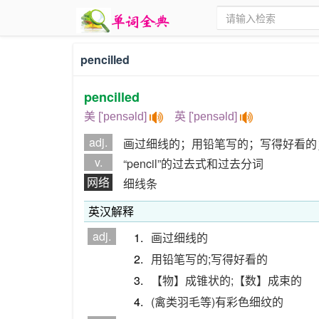
pencilled
pencilled
美 ['pensəld]
英 ['pensəld]
adj.
画过细线的；用铅笔写的；写得好看的
v.
“pencil”的过去式和过去分词
网络
细线条
英汉解释
adj.
1.
画过细线的
2.
用铅笔写的;写得好看的
3.
【物】成锥状的;【数】成束的
4.
(禽类羽毛等)有彩色细纹的