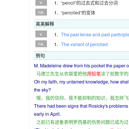
v.
1.
“pencil”的过去式和过去分词
na.
1.
“penciled”的变体
英英解释
v.
1.
The
past
tense
and
past
participl
na.
1.
The
variant
of
penciled
例句
M. Madeleine
drew
from
his
pocket
the
paper
o
马德兰
先生
从
衣袋
里
把
他
用
铅笔
涂
了
些
数字
的
Oh
my
faith
, my
untamed
knowledge
,
how
shal
the
sky
?
哦
，
我
的
信仰
，
我
不能抑制
的
知识
，
我
怎样
飞
There had
been
signs
that Rosicky's
problems
early
in
April
.
之前
已
有
迹象
表明
罗西基
的
伤势
问题
已
成为
过