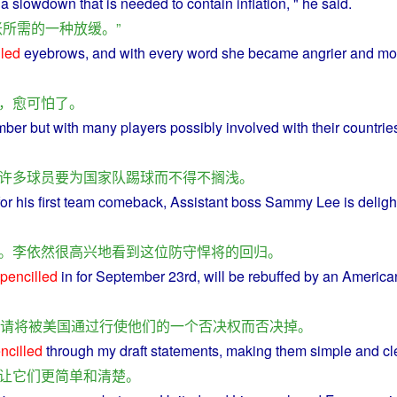
a
slowdown that is
needed
to
contain
inflation
, "
he
said
.
胀
所需
的
一种
放缓
。”
lled
eyebrows
, and with
every
word
she became
angrier
and
mo
，
愈
可怕
了
。
mber
but
with
many
players
possibly involved with their
countrie
许多
球员
要
为
国家
队
踢球
而
不得不
搁浅
。
for
his first team
comeback
,
Assistant
boss
Sammy
Lee
is
deligh
。
李
依然
很
高兴
地
看到
这位
防守
悍将
的
回归
。
pencilled
in
for September 23rd,
will
be
rebuffed
by
an
America
请
将
被
美国
通过
行使
他们
的
一个
否决权
而
否决
掉
。
ncilled
through
my
draft
statements
,
making
them
simple
and
cl
让
它们
更
简单
和
清楚
。