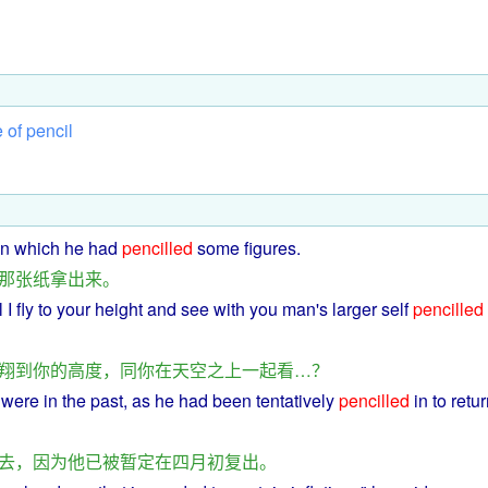
e
of
pencil
n which
he
had
pencilled
some
figures
.
那
张
纸
拿
出来
。
l
I
fly
to
your
height
and
see
with
you
man's larger self
pencilled
翔
到
你
的
高度
，
同
你
在
天空
之上
一起
看
…？
were
in
the
past
,
as
he
had
been
tentatively
pencilled
in
to
retu
去
，
因为
他
已
被
暂定
在
四月
初
复出
。