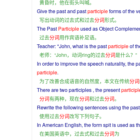
黄昏
时
，
他
在
街头
叫喊
。
Give
the
past
and
past
participle
forms
of
the
v
写出
动词
的
过去
式
和
过去
分词
形式
。
The
Past
Participle
used
as Object
Compleme
过去
分词
用
作宾
语补足
语
。
Teacher
: "John,
what
is
the
past
participle
of
th
老师
：“
John
，
动词
ring
的
过去
分词
是
什么
？”
In
order
to
improve
the
speech
naturality
, the
p
participle
.
为了
改善
合成
语音
的
自然
度
，
本文
在
传统
分词
There
are
two
participles
, the
present
participl
分词
有
两
种
，
现在
分词
和
过去
分词
。
Rewrite
the
following
sentences
using
the
past
使用
过去
分词
改写
下列
句子
。
In
American
English
, the
form
spit is used
as
t
在
美国
英语
中
，
过去
式
和
过去
分词
为