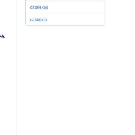
catalexes
catalexia
ve
.