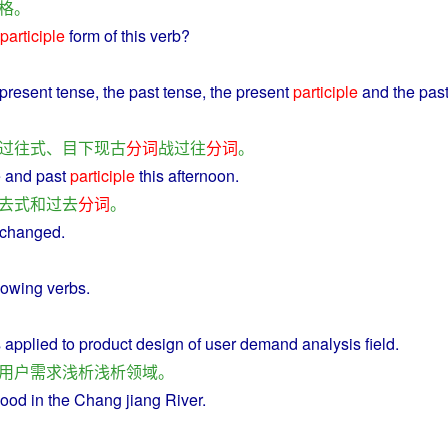
格
。
participle
form
of
this
verb
?
present
tense, the
past
tense, the
present
participle
and the pas
过往
式
、
目下
现
古
分词
战
过往
分词
。
e
and
past
participle
this
afternoon
.
去
式
和
过去
分词
。
changed
.
llowing
verbs
.
s
applied
to
product
design
of
user
demand
analysis
field
.
用户
需求
浅析浅析
领域
。
lood
in the Chang jiang
River
.