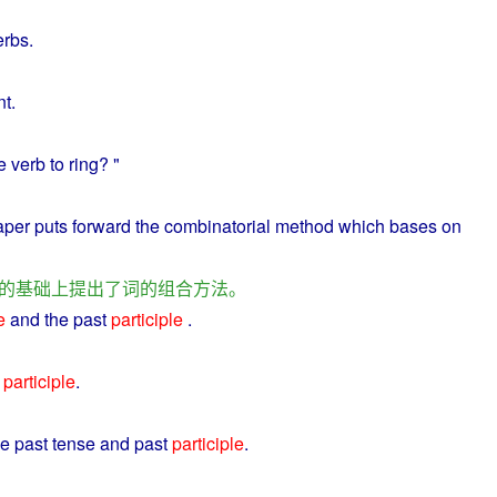
erbs
.
nt
.
e
verb
to
ring
? "
aper
puts
forward
the
combinatorial
method
which
bases
on
的
基础
上
提出
了
词
的
组合
方法
。
e
and the
past
participle
.
participle
.
he
past
tense
and
past
participle
.