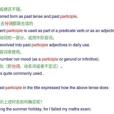
成绩
还
不错
。
ferred form
as
past
tense and past
participle
.
过去
分词
都
是
合适
的
ent
participle
is used
as
part
of a
predicate
verb
or
as
an
adjecti
动词
的
一部分
，
或
用作
形容词
。
evolved
into
past
participle
adjectives
in
daily
use
.
容词
来
使用
。
number
nor
mood
(as
a
participle
or
gerund
or
infinitive
).
化
（
即
分词
、
动
名词
或者
不定式
）。
is
quite
commonly
used
.
ast
participle
in
the
title
expressed
how
the
above
tense
does
示
上述
时态
如何
确定
呢？
ing the summer holiday;
for
I
failed my
maths
exam
.