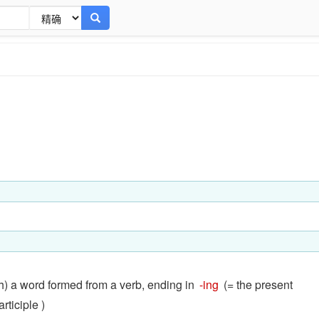
h) a word formed from a verb, ending in
-ing
(= the present
articiple )