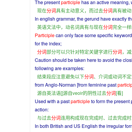
The
present
participle
has
an
active
meaning
,
现在
分词
具有
主动
意义
，
而
过去
分词
具有
被动
In
english
grammar
,
the
gerund
have
exactly
t
英语
文法
中
，
动
名词
具有
与
现在
分词
完全
一样
Participle
can
only
face
some
specific
keyword
for
the
index
;
分词
部分
可以
只
针对
特定
关键字
进行
分词
，
减
Caution
should
be taken here to
avoid
the
clos
following
are
examples
:
结束
段
应
注意
避免
以下
分词
、
介词
或
动词
不定
from Anglo-Norman [from
feminine
past
partici
源自
英
法语
[]
源自
veoir
的
阴性
过去
分词
[
看
]
Used with a
past
participle
to
form
the
present
action
:
与
过去
分词
连用
构成
现在
完成
时
、
过去
完成
时
In
both
British
and US
English
the
irregular
for