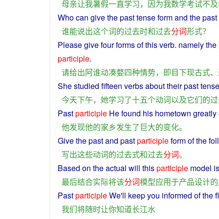
母亲
让
我
暑假
一直
学习
，
因为
我
数学
考试
不
及
Who
can
give the
past
tense
form
and
the
past
谁
能
说出
这个
词
的
过去
时
和
过去
分词
形式
？
Please
give
four
forms of this
verb
.
namely
the
participle
.
请
给
出
阿
谁
动
凑
婺
四种
情势
，
即
目下
现
古
式
、
She
studied
fifteen
verbs
about
their
past
tens
今天
下午
，
她
学习
了
十五
个
动词
以及
它们
的
过
Past
participle
He
found
his
hometown
greatly
他
发现
他
的
家乡
发生
了
巨大
的
变化
。
Give
the
past
and
past
participle
form
of
the fo
写出
这些
动词
的
过去
式
和
过去
分词
。
Based on the actual
will
this
participle
model
i
最后
结合实际
将
该
分词
模型
应用于
产品
设计
的
Past
participle
We
'll
keep
you
informed
of the
f
我们
将
随时让
你
知道
长江
水