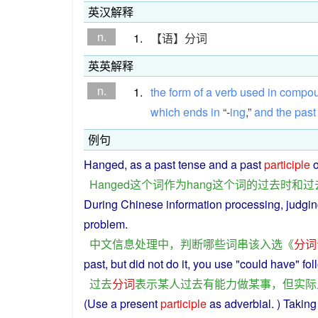
英汉解释
n.
1.
【语】分词
英英解释
n.
1.
the
form
of
a
verb
used
in
compo
which
ends
in
“-
ing
,”
and
the
past
例句
Hanged
,
as
a
past
tense
and
a
past
participle
o
Hanged
这个
词
作为
hang
这个
词
的
过去
时
和
过
During
Chinese
information processing,
judgi
problem.
中文信息处理
中
，
判断
哪些
词
串
该
入选
《
分词
past
,
but
did
not
do
it
, you use "could
have
" fo
过去
分词
表示
某人
过去
有
能力
做
某
事
，
但
实际
(Use a present
participle
as adverbial. ) Takin