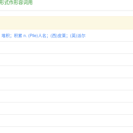
形式
作
形容词
用
；堆积；积累 n. (Pile)人名；(西)皮莱；(英)派尔