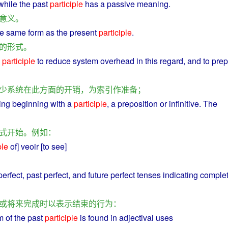
while
the
past
participle
has
a
passive
meaning
.
意义
。
he
same
form
as the
present
participle
.
的
形式
。
participle
to
reduce
system
overhead
in
this
regard
, and to
prep
少
系统
在此
方面
的
开销
，
为
索引
作
准备
；
ing
beginning
with a
participle
, a
preposition
or
infinitive
. The
式
开始
。
例如
：
ple
of
] veoir [to
see
]
perfect
,
past
perfect
,
and
future
perfect
tenses
indicating
comple
或
将来
完成
时
以
表示
结束
的
行为
：
m
of
the
past
participle
is found
in
adjectival
uses