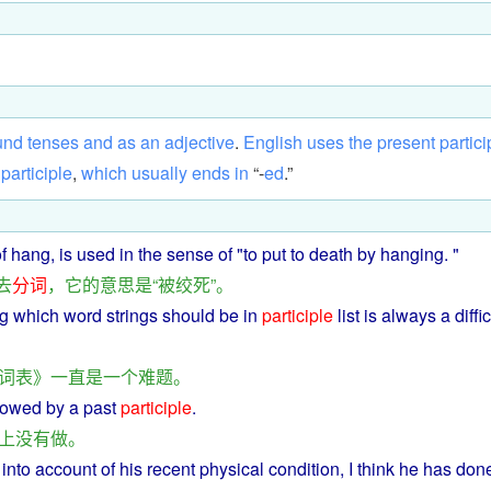
und
tenses
and
as
an
adjective
.
English
uses
the
present
partici
participle
,
which
usually
ends
in
“-
ed
.”
f
hang
,
is
used in
the
sense
of "to put to death
by
hanging
. "
去
分词
，
它
的
意思
是
“
被
绞死
”。
ng
which
word
strings
should
be in
participle
list
is
always
a
diffic
词表
》
一直
是
一个
难题
。
llowed by
a
past
participle
.
上
没有
做
。
g
into
account
of
his
recent
physical
condition
,
I
think
he
has
don