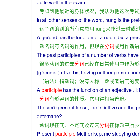
quite
well
in
the
exam
.
考虑
到
他
最近
的
身体
状况
，
我
认为
他
这次
考试
In
all
other
senses
of
the
word
, hung
is
the pre
这个
词
的
别的
所有
意思
用
hung
来
作
过去
时或
A gerund has the
function
of a
noun
,
but
a
pres
动
名词
有
名词
的
作用
，
但
现在
分词
或
用作
谓语
The
past
participles
of
a number of
verbs
have
很多
动词
的
过去
分词
已经
在
日常
使用
中
作为
形
(
grammar
)
of
verbs
;
having
neither
person
nor
（
语法
）
指
动词
；
没有
人称
、
数
或者
语气
的
变
A
participle
has
the function
of
an
adjective
.
It
分词
有
形容词
的
性质
。
它
用
得
相当
普遍
。
The
verb
present
tense
, the
infinitive
and
the
p
determine
?
动词
现在
式
、
不
定式
及
过去
分词
在
标题
中
所
表
Present
participle
Mother
kept
me
studying
dur