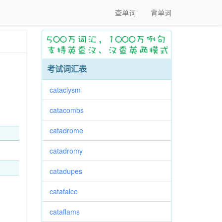
查单词
背单词
考试词汇表
cataclysm
catacombs
catadrome
catadromy
catadupes
catafalco
cataflams