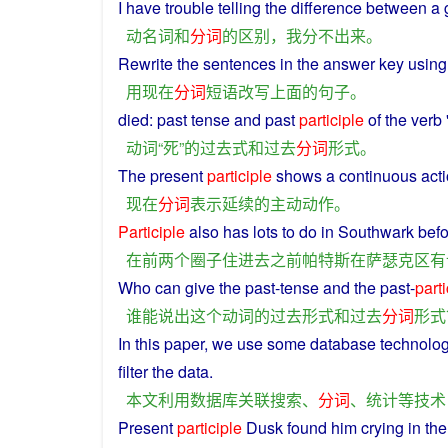
I
have trouble telling
the
difference
between
a
动
名词
和
分词
的
区别
，
我
分
不
出来
。
Rewrite
the
sentences
in the
answer
key
using
用
现在
分词
短语
改写
上面
的
句子
。
died:
past
tense
and
past
participle
of
the
verb
动词
“
死
”
的
过去
式
和
过去
分词
形式
。
The
present
participle
shows
a continuous
act
现在
分词
表示
延续
的
主动
动作
。
Participle
also
has
lots
to
do
in
Southwark
befo
在
前
两
个
圈子
住
进去
之前
帕特斯
在
萨瑟克
区
有
Who
can
give the
past
-tense
and
the
past
-
parti
谁
能
说出
这个
动词
的
过去
形式
和
过去
分词
形式
In this
paper
, we
use
some
database
technolo
filter
the
data
.
本文
利用
数据库
关联
搜索
、
分词
、
统计
等
技术
Present
participle
Dusk
found
him
crying
in
th