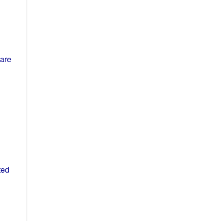
are
ted