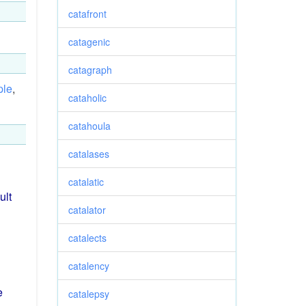
catafront
catagenic
catagraph
ple
,
cataholic
catahoula
catalases
catalatic
ult
catalator
catalects
catalency
e
catalepsy