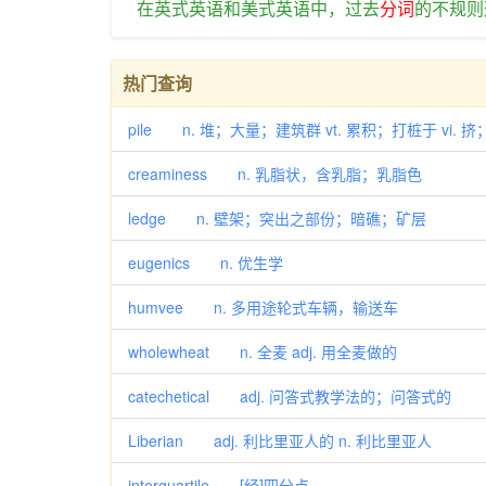
在
英
式
英语
和
美式
英语
中
，
过去
分词
的
不规则
热门查询
pile n. 堆；大量；建筑群 vt. 累积；打桩于 vi. 挤
creaminess n. 乳脂状，含乳脂；乳脂色
ledge n. 壁架；突出之部份；暗礁；矿层
eugenics n. 优生学
humvee n. 多用途轮式车辆，输送车
wholewheat n. 全麦 adj. 用全麦做的
catechetical adj. 问答式教学法的；问答式的
Liberian adj. 利比里亚人的 n. 利比里亚人
interquartile [经]四分点