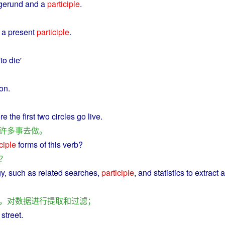
gerund
and
a
participle
.
a
present
participle
.
'to
die
'
ion
.
re
the
first
two
circles
go
live
.
许多
事
去
做
。
ciple
forms
of
this
verb
?
？
gy
,
such
as
related
searches
,
participle
,
and
statistics
to
extract
a
，
对
数据
进行
提取
和
过滤
；
e
street
.