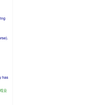
ing
urse
).
y
has
戏
业