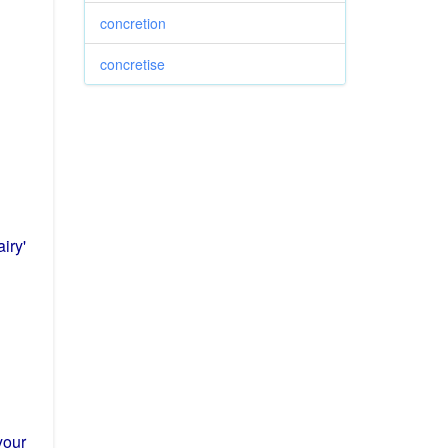
concretion
concretise
airy
'
our