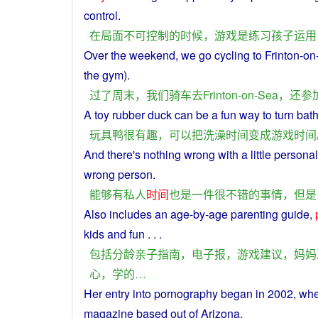
control
.
在
局面
不可
控制
的
时候
，
游戏
是
练习
孩子
运用
Over
the
weekend
,
we
go
cycling
to Frinton-o
the
gym
).
过
了
周末
，
我们
骑车
去
Frinton-on-Sea，
还
参
A
toy
rubber
duck
can be
a
fun
way to
turn
bat
玩具
鸭
很
有趣
，
可以
把
洗澡
时间
变成
游戏
时间
And there's
nothing
wrong with
a
little
personal
wrong
person
.
能够
有
私人
时间
也是
一件
很
不错
的
事情
，
但是
Also
includes
an
age
-by-
age
parenting
guide
,
kids
and
fun
. . .
包括
分
龄
亲子
指南
，
电子
报
，
游戏
建议
，
妈妈
心
，
学
的
…
Her
entry into pornography
began
in
2002,
wh
magazine
based out
of
Arizona.