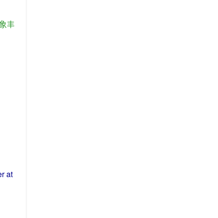
象
丰
er
at