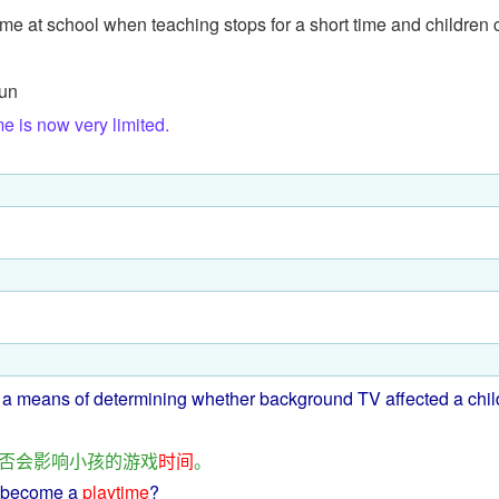
ime at school when teaching stops for a short time and children 
fun
e is now very limited.
 a means
of
determining
whether
background
TV
affected
a chil
否
会
影响
小孩
的
游戏
时间
。
become
a
playtime
?