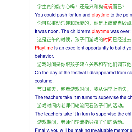
学生
真
的
能
专心
吗
？
还
是
只
和
狗
玩
玩
而已
？
You
could
push
for
fun
and
playtime
to
the
poin
你
可以
推动
乐趣
和
玩耍
的
，
你
是
上瘾
或
自
毁
点
It
was
noon
. The
children
's
playtime
was
over
;
这
是
正午
的
时候
，
孩子们
游戏
的
时间
已经
过去
Playtime
is
an
excellent
opportunity to
build
yo
behavior
.
游戏
时间
是
你
跟
孩子
建立
关系
和
帮
他们
调节
他
On the
day
of the
festival
I
disappeared
from
cl
costume.
节日
那天
，
趁着
游戏
时间
，
我
从
课堂
上
消失
，
The
teachers
take
it
in
turns
to supervise the
ch
游戏
时间
内
老师
们
轮流
照看
孩子
们
的
活动
。
The
teachers
take
it
in
turn
to
supervise
the
chi
游戏
期间
，
老师
们
轮流
指导
孩子
们
的
活动
。
Finally
,
you
will
be
making invaluable
memori