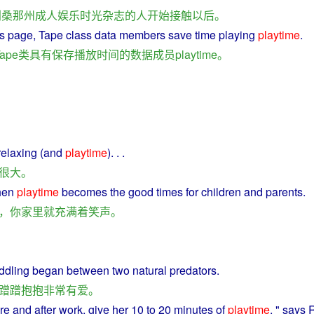
利桑那州
成人
娱乐
时光
杂志
的
人
开始
接触
以后
。
s
page, Tape
class
data
members
save
time
playing
playtime
.
ape
类
具有
保存
播放
时间
的
数据
成员
playtime
。
elaxing (
and
playtime
). . .
很大
。
hen
playtime
becomes
the
good
times
for
children
and
parents
.
，
你
家里
就
充满
着
笑声
。
ddling
began
between
two
natural
predators
.
蹭
蹭
抱
抱
非常
有
爱
。
re
and
after
work
, give
her
10
to
20
minutes
of
playtime
, " says