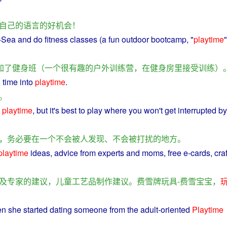
自己
的
语言
的
好
机会
！
n-Sea and
do
fitness
classes
(
a
fun
outdoor
bootcamp, "
playtime
加
了
健身
班
（
一个
很
有趣
的
户外
训练
营
，
在
健身房
里
接受
训练
）
h
time
into
playtime
.
。
playtime
,
but
it's best
to
play
where
you won't
get
interrupted
b
，
务必
要
在
一个
不会
被
人
发现
、
不会
被
打扰
的
地方
。
playtime
ideas,
advice
from
experts
and
moms
,
free
e-cards,
cra
及
专家
的
建议
，
儿童
工艺品
制作
建议
。
费雪
牌
玩具
-
费
雪
宝宝
，
en
she
started
dating
someone
from
the
adult
-oriented
Playtime