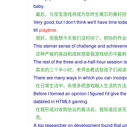
baby
.
最后
，
与
宝宝
游戏
将
成为
您
终生
难忘
的
美好
回
Very
good
,
but
I
don't
think
we
'll
have
time
toda
till
playtime
.
很
好
，
但
我
想
今天
我们
没
时间
了
。
把
你
的
作业
This
sterner
sense
of
challenge
and
achievem
这种
严峻
的
挑战
和
成就
感
是
我
游戏
经历
中
最
刺
The
rest
of
the
three
-
and
-a-half-
hour
session
is
其余
的
三个半
小时
，
老师
会
教
这些
孩子
们
阅读
There
are
many
ways
in
which
you can
incorp
在
日常生活
中
，
有
很多
把
游戏
融入
生活
的
方法
Before
I
formed
an
opinion
I
figured
I'd
give
the
dabbled
in
HTML5
gaming
.
在
我
形成
对
收购
协议
的
看法
前
，
我
知道
应该
花
务
。
A
top
researcher
on
development
found
that u