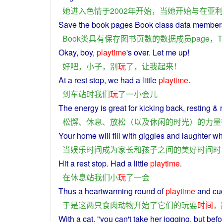
她
进入
色情
于
2002年
开始
，
当
她
开始
与
在
亚
Save
the
book
pages
Book
class
data
member
Book
类
具有
保存
图书
页数
的
数据
成员
page，T
Okay
,
boy
,
playtime
's over.
Let
me
up
!
好
吧
，
小子
，
别
玩
了
，
让
我
起来
！
At
a
rest
stop
,
we
had a
little
playtime
.
到
车站
时
我们
玩
了
一
小
会儿
The
energy
is
great
for
kicking
back,
resting
& r
松懈
、
休息
、
放松
（
以及
休闲
的
时光
）
的
力量
Your
home
will
fill
with
giggles
and
laughter
w
当
娱乐
时间
成为
家长
和
孩子
之间
的
美好
时间
时
Hit a rest
stop
. Had
a
little
playtime
.
在
休息
站
我们
小
玩
了
一
会
Thus
a
heartwarming round
of
playtime
and
cu
于是
这
两
只
食肉动物
开始
了
它们
的
玩耍
时间
，
With
a
cat
, "
you
can't take
her
jogging
,
but
befo