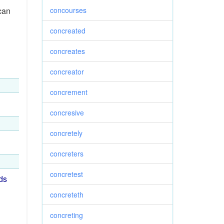
can
concourses
concreated
concreates
concreator
concrement
concresive
concretely
concreters
concretest
ds
concreteth
concreting