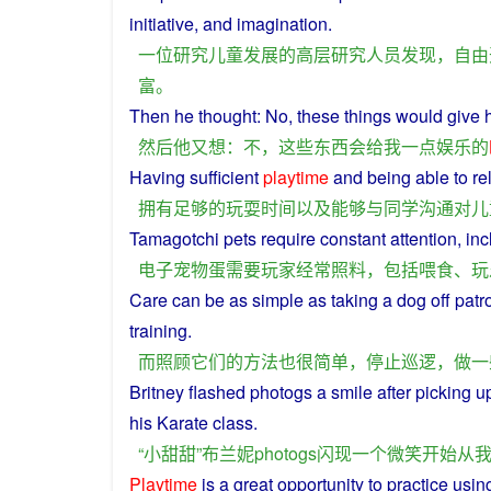
initiative
,
and
imagination
.
一位
研究
儿童
发展
的
高层
研究
人员
发现
，
自由
富
。
Then
he
thought
:
No
,
these
things
would
give
然后
他
又
想
：
不
，
这些
东西
会
给
我
一点
娱乐
的
Having
sufficient
playtime
and
being
able
to re
拥有
足够
的
玩耍
时间
以及
能够
与
同学
沟通
对
儿
Tamagotchi
pets
require
constant
attention,
inc
电子
宠物
蛋
需要
玩家
经常
照料
，
包括
喂食
、
玩
Care
can
be
as
simple
as taking
a
dog
off
patr
training
.
而
照顾
它们
的
方法
也
很
简单
，
停止
巡逻
，
做
一
Britney
flashed
photogs
a
smile
after
picking
u
his
Karate
class
.
“
小
甜甜
”
布兰妮
photogs
闪现
一个
微笑
开始
从
Playtime
is
a
great
opportunity
to
practice
usin