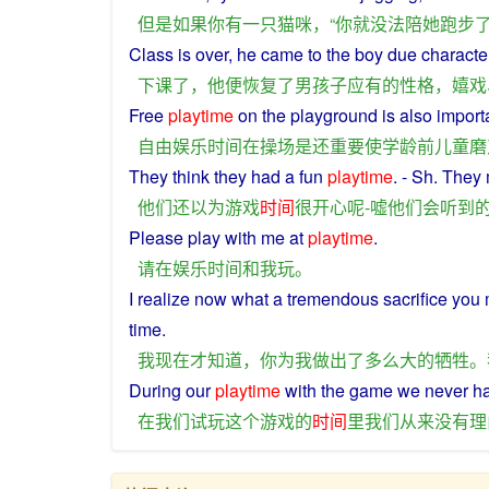
但是
如果
你
有
一
只
猫咪
，“
你
就
没法
陪
她
跑步
Class
is
over
,
he
came
to the
boy
due
characte
下课
了
，
他
便
恢复
了
男孩子
应有
的
性格
，
嬉戏
Free
playtime
on
the
playground
is
also
import
自由
娱乐
时间
在
操场
是
还
重要
使
学龄前儿童
磨
They
think
they
had
a
fun
playtime
. -
Sh
. They
他们
还
以为
游戏
时间
很
开心
呢
-
嘘
他们
会
听到
Please
play
with me
at
playtime
.
请
在
娱乐
时间
和
我
玩
。
I
realize
now
what
a
tremendous
sacrifice
you
time
.
我
现在
才
知道
，
你
为
我
做出
了
多么
大
的
牺牲
。
During our
playtime
with
the
game
we
never
h
在
我们
试玩
这个
游戏
的
时间
里
我们
从来
没有
理