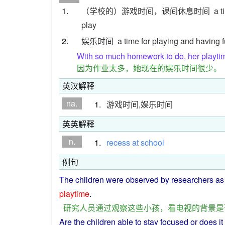
1.
（学校的）游戏时间，课间休息时间
a t
play
2.
娱乐时间
a time for playing and having 
With so much homework to do, her playtim
因为作业太多，她现在的娱乐时间很少。
英汉解释
na.
1.
游戏时间,娱乐时间
英英解释
n.
1.
recess
at
school
例句
The
children
were
observed
by
researchers
as
playtime
.
研究
人员
通过
观察
这些
小孩
，
看
电视
的
背景
是
Are
the
children
able
to stay
focused
or
does it