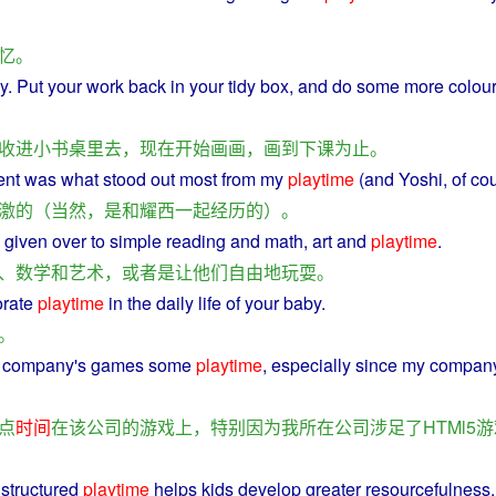
忆
。
y
.
Put
your
work
back
in
your tidy
box
, and do
some
more colour
收
进
小
书桌
里
去
，
现在
开始
画画
，
画
到
下课
为止
。
ent
was
what stood
out
most
from
my
playtime
(
and
Yoshi, of
co
激
的
（
当然
，
是
和
耀
西
一起
经历
的
）。
given
over
to
simple
reading
and
math
,
art
and
playtime
.
、
数学
和
艺术
，
或者
是
让
他们
自由
地
玩耍
。
orate
playtime
in
the
daily
life
of
your baby.
。
company
's
games
some
playtime
,
especially
since
my
compan
点
时间
在
该
公司
的
游戏
上
，
特别
因为
我
所在
公司
涉足
了
HTMl5
游
nstructured
playtime
helps
kids
develop
greater
resourcefulness
,