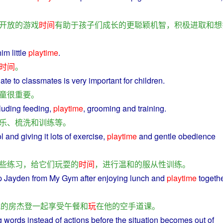
开放
的
游戏
时间
有助于
孩子
们
成长
的
更
聪颖
机智
，
积极进取
和
想
him
little
playtime
.
时间
。
late to
classmates
is
very
important
for
children
.
童
很
重要
。
luding
feeding
,
playtime
,
grooming
and
training
.
乐
、
梳洗
和
训练
等
。
ol
and
giving
it
lots
of
exercise
,
playtime
and
gentle
obedience
些
练习
，
给
它们
玩耍
的
时间
，
进行
温和
的
服从性
训练
。
p Jayden
from
My
Gym after
enjoying
lunch
and
playtime
togeth
我
的
房杰登
一起
享受
午餐
和
玩
在
他
的
空手道
课
。
g
words
instead
of
actions before
the
situation
becomes out of