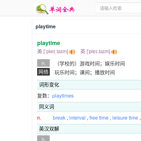
playtime
playtime
美 [ˈpleɪˌtaɪm]
英 ['pleɪ.taɪm]
n.
（学校的）游戏时间；娱乐时间
网络
玩乐时间；课间；播放时间
词形变化
复数：
playtimes
同义词
n.
break
,
interval
,
free time
,
leisure time
英汉双解
n.