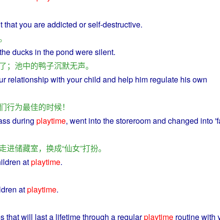
t
that
you
are
addicted
or
self-destructive.
。
 the
ducks
in
the
pond
were
silent
.
了
；
池
中
的
鸭子
沉默无声
。
ur
relationship
with
your
child
and
help
him
regulate
his
own
们
行为
最佳
的
时候
！
ass
during
playtime
, went
into
the
storeroom
and changed
into
'
f
走进
储藏室
，
换成
“
仙女
”
打扮
。
ildren
at
playtime
.
ldren
at
playtime
.
es
that
will
last
a
lifetime
through a regular
playtime
routine
with
y