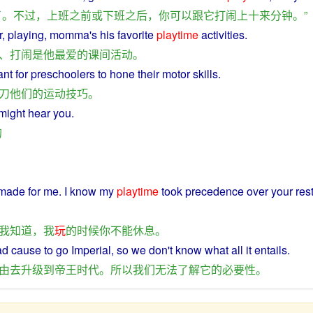
了
。
不过
，
上班
之前
或
下班之后
，
你
可以
跟
它
打闹
上
十来
分钟
。”
r
,
playing
, momma's his
favorite
playtime
activities
.
、
打闹
是
他
最爱
的
课间
活动
。
ant
for
preschoolers
to
hone
their
motor
skills
.
刀
他们
的
运动
技巧
。
might
hear
you.
的
made
for
me.
I
know
my
playtime
took precedence over your
res
我
知道
，
我
玩
的
时候
你
不能
休息
。
ad
cause
to
go
Imperial
,
so
we
don't
know
what all
it
entails.
由
去
升级
到
帝王
时代
。
所以
我们
无法
了解
它
的
必要性
。