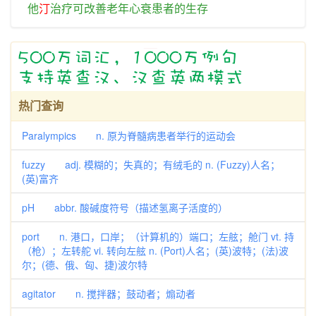
他
汀
治疗
可
改善
老年
心衰
患者
的
生存
热门查询
Paralympics n. 原为脊髓病患者举行的运动会
fuzzy adj. 模糊的；失真的；有绒毛的 n. (Fuzzy)人名；
(英)富齐
pH abbr. 酸碱度符号（描述氢离子活度的）
port n. 港口，口岸；（计算机的）端口；左舷；舱门 vt. 持
（枪）；左转舵 vi. 转向左舷 n. (Port)人名；(英)波特；(法)波
尔；(德、俄、匈、捷)波尔特
agitator n. 搅拌器；鼓动者；煽动者