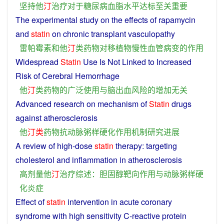
坚持
他
汀
治疗
对于
糖尿病
血脂
水平
达标
至关重要
The experimental study
on
the
effects
of
rapamycin
and
statin
on
chronic
transplant
vasculopathy
雷帕
霉
素
和
他
汀
类
药物
对
移
植物
慢性
血管病变
的
作用
Widespread
Statin
Use
Is
Not
Linked
to
Increased
Risk
of
Cerebral
Hemorrhage
他
汀
类
药物
的
广泛
使用
与
脑
出血
风险
的
增加
无关
Advanced
research
on
mechanism
of
Statin
drugs
against
atherosclerosis
他
汀
类
药物
抗
动脉粥样硬化
作用
机制
研究
进展
A
review
of high-dose
statin
therapy
:
targeting
cholesterol
and
inflammation
in atherosclerosis
高
剂量
他
汀
治疗
综述
：
胆固醇
靶向
作用
与
动脉粥样硬
化
炎症
Effect
of
statin
intervention
in
acute
coronary
syndrome
with high
sensitivity
C
-
reactive
protein