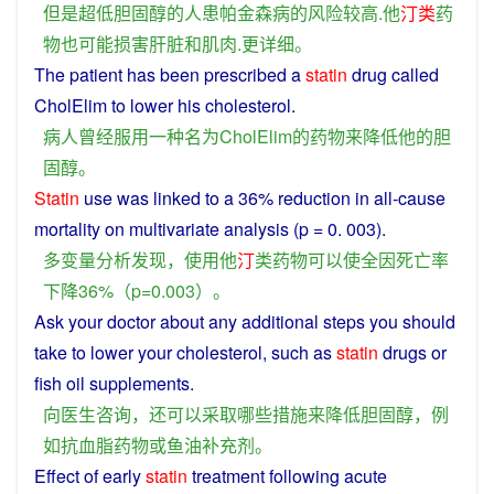
但是
超
低
胆固醇
的
人
患
帕金森
病
的
风险
较高
.
他
汀
类
药
物
也
可能
损害
肝脏
和
肌肉
.
更
详细
。
The
patient
has
been
prescribed
a
statin
drug
called
CholElim
to
lower
his
cholesterol
.
病人
曾经
服用
一种
名
为
CholElim
的
药物
来
降低
他
的
胆
固醇
。
Statin
use
was
linked to a 36%
reduction
in all-cause
mortality
on
multivariate
analysis
(p = 0. 003).
多变量
分析
发现
，
使用
他
汀
类
药物
可以
使
全
因
死亡率
下降
36%（p=0.003）。
Ask
your
doctor
about
any
additional
steps
you
should
take
to
lower
your
cholesterol
,
such
as
statin
drugs
or
fish oil
supplements
.
向
医生
咨询
，
还
可以
采取
哪些
措施
来
降低
胆固醇
，
例
如
抗
血脂
药物
或
鱼油
补充
剂
。
Effect
of early
statin
treatment
following
acute