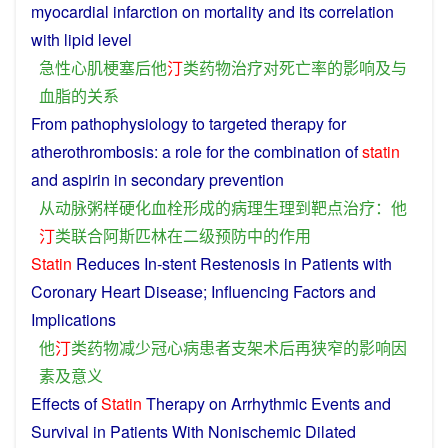
myocardial infarction
on
mortality
and
its
correlation
with
lipid
level
急性
心肌梗塞
后
他
汀
类
药物
治疗
对
死亡率
的
影响
及与
血脂
的
关系
From
pathophysiology
to
targeted
therapy
for
atherothrombosis
:
a
role
for the
combination
of
statin
and
aspirin
in
secondary
prevention
从
动脉粥样硬化
血栓
形成
的
病理生理
到
靶
点
治疗
：
他
汀
类
联合
阿
斯匹林
在
二级
预防
中
的
作用
Statin
Reduces
In-
stent
Restenosis
in
Patients
with
Coronary
Heart
Disease
;
Influencing
Factors
and
Implications
他
汀
类
药物
减少
冠心病
患者
支架
术
后
再
狭窄
的
影响
因
素
及
意义
Effects
of
Statin
Therapy
on
Arrhythmic
Events
and
Survival
in
Patients
With
Nonischemic
Dilated