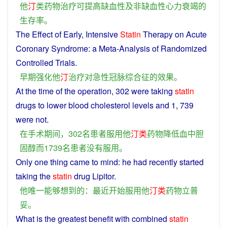
他
汀
类
药物
治疗
可
提高
缺血性
及
非
缺
血性
心力衰竭
的
生存
率
。
The
Effect
of
Early
,
Intensive
Statin
Therapy
on
Acute
Coronary
Syndrome
: a Meta-Analysis of Randomized
Controlled Trials.
早期
强化
他
汀
治疗
对
急性
冠
脉
综合征
的
效果
。
At
the
time
of the
operation
, 302 were
taking
statin
drugs
to
lower
blood
cholesterol
levels
and
1, 739
were
not
.
在
手术
期间
，302
名
患者
服用
他
汀
类
药物
降低
血
中
胆
固醇
而
1739
名
患者
没有
服用
。
Only
one thing came
to
mind
:
he
had
recently
started
taking
the
statin
drug
Lipitor
.
他
唯一
能够
想到
的
：
最近
开始
服用
他
汀
类
药物
立
普
妥
。
What
is
the
greatest
benefit
with
combined
statin