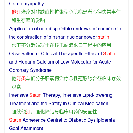
Cardiomyopathy
他
汀
治疗
对
非
缺
血性
扩张型
心肌病
患者
心律失常
事件
和
生存
率
的
影响
Application
of
non-dispersible
underwater
concrete
in
the
construction
of qinshan nuclear power
statin
水下
不
分散
混凝土
在
核电站
取
水
口
工程
中
的
应用
Observation
of
Clinical
Therapeutic
Effect
of
Statin
and
Heparin
Calcium
of
Low
Molecular
for
Acute
Coronary
Syndrome
他
汀
类
与
低
分子
肝
素
钙
治疗
急性
冠
脉
综合征
临床
疗效
观察
Intensive
Statin
Therapy, Intensive
Lipid
-
lowering
Treatment
and
the
Safety
in
Clinical
Medication
强
效
他
汀
，
强化
降
脂
与
临床
用药
的
安全性
Statin
Adherence
Central
to
Diabetic
Dyslipidemia
Goal Attainment