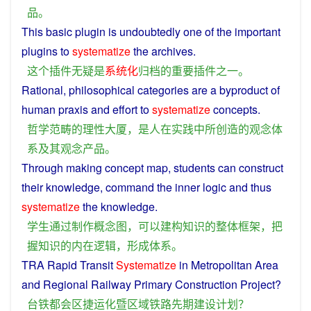
品
。
This
basic
plugin
is
undoubtedly
one
of the
important
plugins
to
systematize
the
archives
.
这个
插件
无疑
是
系统化
归档
的
重要
插件
之一
。
Rational
,
philosophical
categories
are
a byproduct
of
human
praxis
and
effort
to
systematize
concepts
.
哲学
范畴
的
理性
大厦
，
是
人
在
实践
中
所
创造
的
观念
体
系
及其
观念
产品
。
Through
making
concept
map
,
students
can
construct
their
knowledge
, command the
inner
logic
and thus
systematize
the knowledge.
学生
通过
制作
概念
图
，
可以
建构
知识
的
整体
框架
，
把
握
知识
的
内在
逻辑
，
形成
体系
。
TRA Rapid Transit
Systematize
in
Metropolitan
Area
and
Regional
Railway
Primary
Construction
Project
?
台
铁
都会区
捷运
化
暨
区域
铁路
先期
建设
计划
？