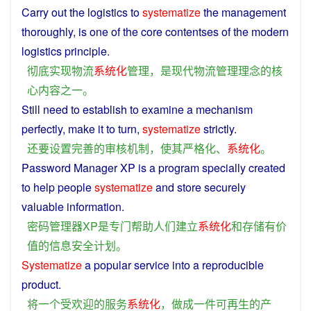
Carry
out the
logistics
to
systematize
the
management
thoroughly
, is
one
of the
core
contentses of the
modern
logistics
principle
.
彻底
实现
物流
系统化
管理
，
是
现代
物流
管理
理念
的
核
心
内容
之一
。
Still
need
to
establish
to
examine
a
mechanism
perfectly
,
make
it
to
turn
,
systematize
strictly
.
还
要
设置
完善
的
审核
机制
，
使
其
严格
化
、
系统化
。
Password
Manager
XP
is
a
program
specially
created
to
help
people
systematize
and
store
securely
valuable
information
.
密码
管理器
XP
是
专门
帮助
人们
建立
系统化
和
存储
有价
值
的
信息
安全
计划
。
Systematize
a
popular
service
into
a
reproducible
product
.
将
一个
受欢迎
的
服务
系统化
，
做成
一件
可再生
的
产