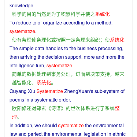
knowledge.
科学
的
目的
当然
是
为了
积累
科学
并
使
之
系统化
To
reduce
to
or
organize
according
to
a
method
;
systematize
.
使
有
条理
使
条理
化
或
按照
一定
条理
来
组织
；
使
系统化
The
simple
data
handles
to
the
business
processing
,
then arriving the
decision
support
,
more
and more the
intelligence
turn
,
systematize
.
简单
的
数据处理
到
事务
处理
，
进而
到
决策
支持
，
越来
越
智能化
、
系统化
。
Ouyang Xiu
Systematize
ZhengXuan's sub-system of
poems
in a
systematic
order
.
欧阳修
还
对
郑玄
《
诗
谱
》
的
世
次
体系
进行
了
系统
整
理
。
In
addition
, we
should
systematize
the
environmental
law
and
perfect
the
environmental
legislation
in
ethnic