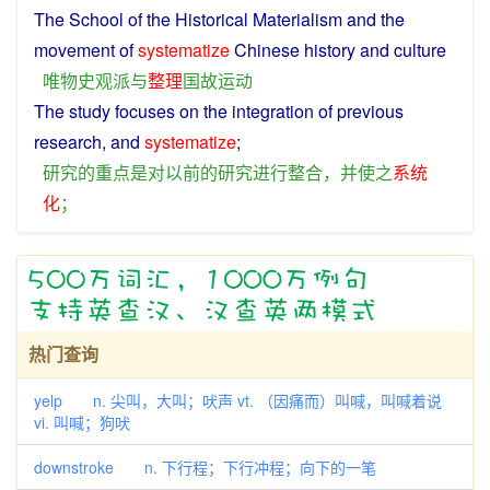
The
School
of the Historical Materialism
and
the
movement
of
systematize
Chinese
history
and
culture
唯物史观
派
与
整理
国故
运动
The
study
focuses
on
the
integration
of
previous
research
,
and
systematize
;
研究
的
重点
是
对
以前
的
研究
进行
整合
，
并
使
之
系统
化
；
热门查询
yelp n. 尖叫，大叫；吠声 vt. （因痛而）叫喊，叫喊着说
vi. 叫喊；狗吠
downstroke n. 下行程；下行冲程；向下的一笔