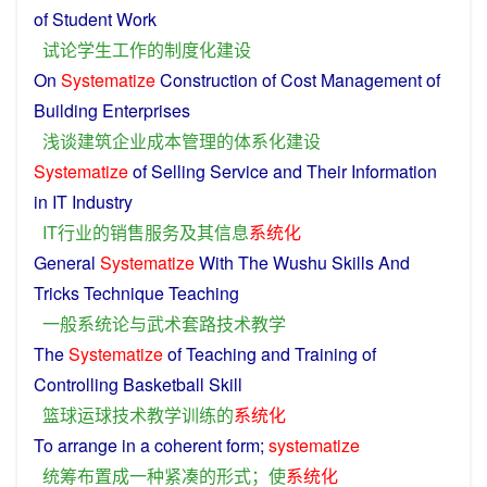
of
Student
Work
试论
学生
工作
的
制度化
建设
On
Systematize
Construction
of
Cost
Management
of
Building
Enterprises
浅谈
建筑
企业
成本
管理
的
体系
化
建设
Systematize
of
Selling
Service
and Their
Information
in
IT
Industry
IT
行业
的
销售
服务
及其
信息
系统化
General
Systematize
With The
Wushu
Skills
And
Tricks
Technique
Teaching
一般
系统
论
与
武术
套路
技术
教学
The
Systematize
of
Teaching
and
Training
of
Controlling
Basketball
Skill
篮球
运球
技术
教学
训练
的
系统化
To
arrange
in
a
coherent
form
;
systematize
统筹
布置
成
一种
紧凑
的
形式
；
使
系统化