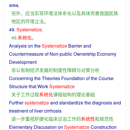
area
.
另外
，
应当
实现
环境
法
体系
化
以及
具体
完善
我国
民族
地区
的
环境
立法
。
49.
Systematize
.
49.
系统化
。
Analysis
on the
Systematize
Barrier
and
Countermeasure
of Non-public Ownership
Economy
Development
非
公有制
经济
发展
的
制度
性
障碍
与
对策
分析
Concerning
the
Theories
Foundation
of the
Course
Structure
that
Work
Systematize
关于
工作
过程
系统化
课程
结构
的
理论
基础
Further
systematize
and
standardize
the
diagnosis
and
treatment
of
liver cirrhosis
进一步
重视
肝硬化
临床
诊治
工作
的
系统性
和
规范性
Elementary
Discussion
on
Systematize
Construction