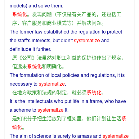
models
)
and
solve
them.
系统化
。
发现
问题
（
不仅
是
有关
产品
的
，
还
包括
工
序
，
客户
服务
和
商业
模式
等
）
并
解决
问题
。
The
former
law
established the
regulation
to
protect
the
staff
's
interests
,
but
didn't
systematize
and
definitude
it
further
.
原
《
公司
》
法
虽然
对
职工
利益
的
保护
也
作出
了
规定
，
但
远
未
系统化
和
明确
化
。
The
formulation
of
local
policies
and
regulations
, it
is
necessary
to
systematize
.
在
地方
政策
和
法规
的
制定
，
就
必须
系统化
。
It
is
the
intellectuals
who
put
life
in
a
frame
, who have
a
scheme
to
systematize
it.
是
知识分子
把
生活
放
到
了
框架
里
，
他们
计划
让
生活
系
统化
。
The
aim
of
science
is
surely
to
amass
and
systematize