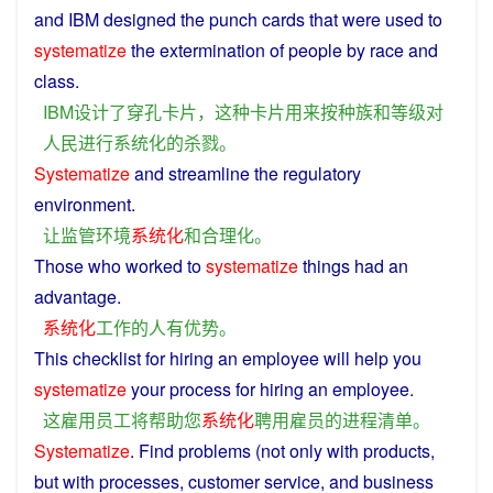
and
IBM
designed
the
punch
cards
that were
used
to
systematize
the extermination
of
people
by
race
and
class
.
IBM
设计
了
穿孔
卡片
，
这种
卡片
用来
按
种族
和
等级
对
人民
进行
系统
化
的
杀戮
。
Systematize
and
streamline the
regulatory
environment
.
让
监管
环境
系统化
和
合理化
。
Those
who
worked
to
systematize
things
had
an
advantage
.
系统化
工作
的
人
有
优势
。
This
checklist
for
hiring
an
employee
will
help
you
systematize
your
process
for
hiring
an
employee
.
这
雇用
员工
将
帮助
您
系统化
聘用
雇员
的
进程
清单
。
Systematize
.
Find
problems
(not only with
products
,
but with
processes
,
customer
service
,
and
business