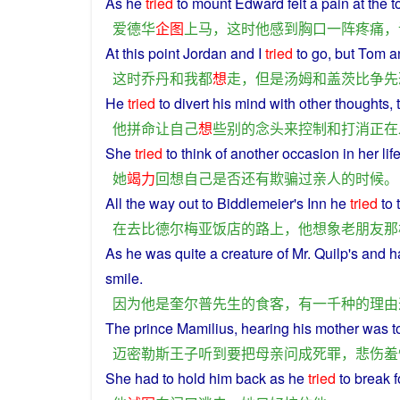
As
he
tried
to
mount
Edward
felt
a
pain
at the t
爱德华
企图
上马
，
这时
他
感到
胸口
一阵
疼痛
，
At
this
point
Jordan
and
I
tried
to
go
,
but
Tom
a
这时
乔丹
和
我
都
想
走
，
但是
汤姆
和
盖茨
比
争先
He
tried
to
divert
his
mind
with
other
thoughts
,
他
拼命
让
自己
想
些
别的
念头
来
控制
和
打消
正在
She
tried
to
think
of another
occasion
in
her
lif
她
竭力
回想
自己
是否
还
有
欺骗
过
亲人
的
时候
。
All the
way
out
to
Biddlemeier's
Inn
he
tried
to
在
去
比
德尔梅亚
饭店
的
路上
，
他
想象
老朋友
那
As
he
was
quite a creature
of
Mr. Quilp's and
h
smile
.
因为
他
是
奎
尔
普
先生
的
食客
，
有
一千
种
的
理由
The
prince
Mamilius,
hearing
his
mother
was
t
迈密勒斯
王子
听到
要
把
母亲
问
成
死罪
，
悲伤
羞
She
had
to
hold
him
back as
he
tried
to
break
f