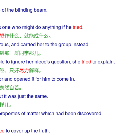
e
of
the
blinding
beam.
s
one who
might
do
anything
if he
tried
.
想
作
什么
，
就
能
成
什么
。
rous
, and
carried
her to
the
group
instead
.
到
那
一群
同学
那儿
。
le
to
ignore
her
niece
's
question
, she
tried
to
explain
.
哑
、
只好
尽力
解释
。
or
and
opened
it for
him
to
come
in
.
泰然自若
。
ut
it
was
just the
same
.
样儿
。
properties
of
matter
which had
been
discovered
.
ied
to
cover
up the
truth
.