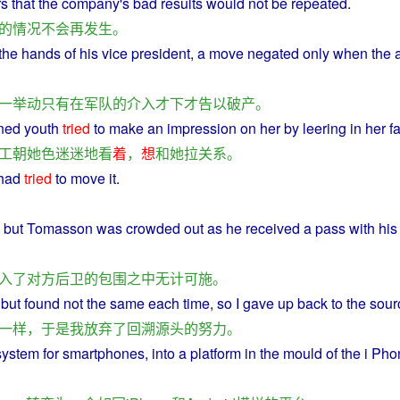
rs
that
the
company
's
bad
results
would
not
be
repeated
.
的
情况
不会
再
发生
。
the hands of
his
vice
president
,
a
move
negated
only
when the
一
举动
只有
在
军队
的
介入
才
下
才
告
以
破产
。
ained youth
tried
to make an impression on
her
by
leering
in
her
f
工
朝
她
色迷迷地
看
着
，
想
和
她
拉
关系
。
had
tried
to
move
it.
,
but
Tomasson
was
crowded
out as he received a pass with
his
入
了
对方
后卫
的
包围
之中
无计可施
。
,
but
found
not
the
same
each time,
so
I
gave up
back
to the
sour
一样
，
于是
我
放弃
了
回溯
源头
的
努力
。
 system
for
smartphones
, into
a
platform
in
the mould
of
the i Pho