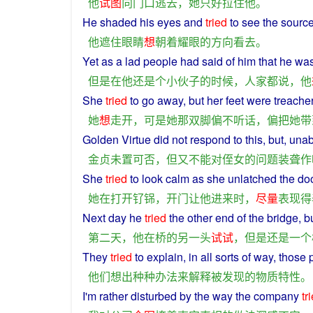
他
试图
向
门口
逃
去
，
她
只好
拉
住
他
。
He
shaded
his
eyes
and
tried
to
see
the
sourc
他
遮住
眼睛
想
朝着
耀眼
的
方向
看
去
。
Yet
as
a
lad
people
had
said
of
him
that
he
wa
但是
在
他
还
是
个
小伙子
的
时候
，
人家
都
说
，
他
She
tried
to
go
away
,
but
her
feet
were
treache
她
想
走开
，
可是
她
那
双
脚
偏
不
听话
，
偏
把
她
带
Golden Virtue
did
not
respond
to
this,
but
,
unab
金贞
未
置
可否
，
但
又
不能
对
侄女
的
问题
装聋作
She
tried
to look
calm
as she unlatched the
do
她
在
打开
钌
铞
，
开门
让
他
进来
时
，
尽量
表现
得
Next
day
he
tried
the
other
end
of
the
bridge
,
b
第二
天
，
他
在
桥
的
另
一头
试
试
，
但是
还
是
一个
They
tried
to
explain
, in all
sorts
of
way
, those
他们
想出
种种
办法
来
解释
被
发现
的
物质
特性
。
I
'm rather
disturbed
by
the
way
the
company
tr