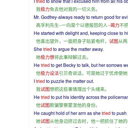
I
tried
to
show that
I
excused
him
from
all
his
ob
我
极力
免去
他
对
我
的
一切
义务
。
Mr. Godfrey-
always
ready
to
return
good
for
evi
高孚利
先生
--
一向
是
个
以德报怨
的
人
--
竭力
不
He
started
with
delight
and,
keeping
close to h
他
喜出望外
，
一面
把
身子
贴紧
电杆
，
试图
从
两
She
tried
to
argue
the
matter
away.
她
极力
想
将
此
事
辩解
过去
。
He
tried
to
get
Becky to
talk
,
but
her
sorrows
w
他
极力
设法
引
贝奇
说话
，
可是
她
过于
忧虑
使
她
I
tried
to
puzzle
the
matter
out
.
我
试图
想
把
这些
事情
理
出
个
头绪
来
。
He
tried
to
put
his
identity
across
the
policema
他
试图
欺骗
警察
蒙混
他
的
身份
。
He
caught hold
of
her
arm
as
she
tried
to
push
她
试图
从
他
身边
挤
过去
时
，
他
一
把
抓住
了
她
的