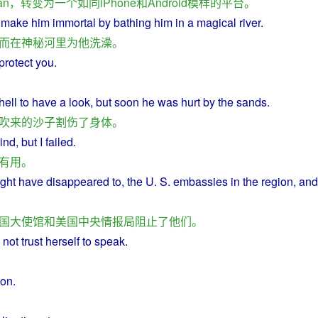
an
，
转变
为
一个
如同
iPhone
和
Android
模样
的
平台
。
make
him
immortal
by
bathing
him
in
a
magical
river
.
而
在
神秘
河里
为
他
洗澡
。
protect
you
.
hell
to have
a
look, but
soon
he
was
hurt
by the
sands
.
吹
来
的
沙子割
伤
了
身体
。
ind
,
but
I
failed
.
有
用
。
ght have
disappeared
to,
the
U. S.
embassies
in
the
region
, and
国
大使馆
和
美国
中央情报局
阻止
了
他们
。
d
not
trust
herself
to
speak
.
ion.