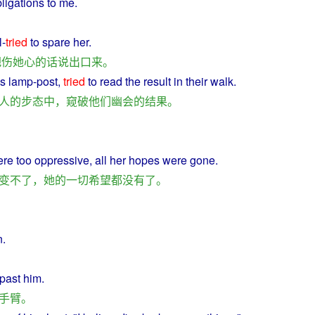
ligations
to me.
l
-
tried
to
spare
her
.
把
伤
她
心
的
话说
出口
来
。
is lamp-post,
tried
to read the
result
in
their
walk
.
人
的
步态
中
，
窥
破
他们
幽会
的
结果
。
ere
too
oppressive
,
all
her
hopes
were gone.
变
不了
，
她
的
一切
希望
都
没有
了
。
n
.
past
him
.
手臂
。