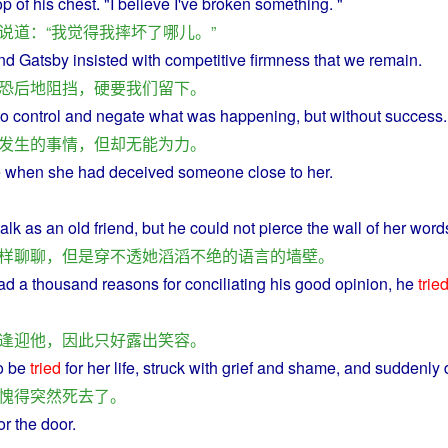
op of his
chest
. "
I
believe I've
broken
something. "
说道
：“
我
觉得
我
摔坏
了
哪儿
。”
nd
Gatsby
insisted
with
competitive
firmness that
we
remain
.
恐后
地
阻挡
，
硬要
我们
留下
。
 to
control
and
negate
what
was
happening
,
but
without
success
.
发生
的
事情
，
但
却
无能为力
。
e
when
she
had
deceived
someone close to her.
talk
as an old friend,
but
he could
not
pierce
the
wall
of
her
word
样
聊聊
，
但是
穿
不
透
她
滔滔不绝
的
语言
的
墙壁
。
ad
a
thousand
reasons
for
conciliating
his
good
opinion
, he
trie
逢迎
他
，
因此
只好
露出
笑容
。
o
be
tried
for her
life
, struck with
grief
and
shame
, and
suddenly
愧
得
突然
死去
了
。
or the
door
.