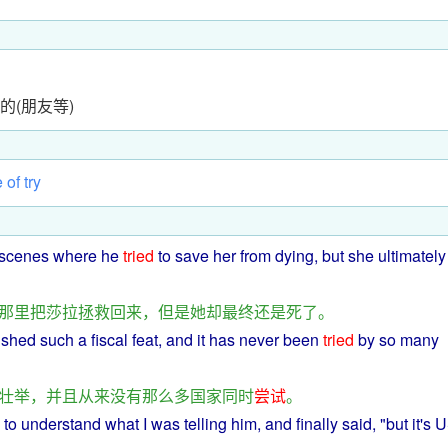
的(朋友等)
e
of
try
scenes
where
he
tried
to
save
her
from
dying
,
but
she
ultimately
那里
把
莎拉
拯救
回来
，
但是
她
却
最终
还
是
死
了
。
ished
such
a
fiscal
feat
,
and
it has
never
been
tried
by
so
many
壮举
，
并且
从来
没有
那么
多
国家
同时
尝试
。
to
understand
what
I
was
telling
him
, and
finally
said
, "
but
it's 