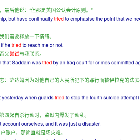
，
最后
他
说
：“
但
那
是
美国
公认
会计
原则
。”
hip,
but
have
continually
tried
to
emphasise
the
point
that
we
ne
我们
需要
释放
一下
情绪
。
if
he
tried
to
reach
me
or
not
.
否
又
尝试
与
我
联系
。
m
that
Saddam
was
tried
by an
Iraq
court
for
crimes
committed
ag
志
：
萨达姆
因为
对
他
自己
的
人民
所
犯
下
的
罪行
而
被
伊拉克
的
法庭
t
yesterday
when
guards
tried
to
stop the
fourth
suicide
attempt
第四
起
自杀
行动
时
，
监狱
内
爆发
了
动
乱
。
t
account
ourselves
, and it was
just
a
disaster
.
商户
账户
，
那
简直就是
场
灾难
。