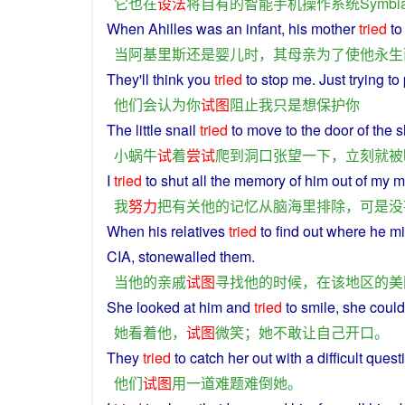
它
也
在
设法
将
自有
的
智能手机
操作系统
Symbi
When
Ahilles
was
an
infant
,
his
mother
tried
to
当
阿基里斯
还
是
婴儿
时
，
其
母亲
为了
使
他
永生
They
'll
think
you
tried
to
stop
me
.
Just
trying
to
他们
会
认为
你
试图
阻止
我
只是
想
保护
你
The
little
snail
tried
to
move to the
door
of
the
s
小
蜗牛
试
着
尝试
爬
到
洞口
张望
一下
，
立刻
就
被
I
tried
to
shut
all the
memory
of
him
out
of my
m
我
努力
把
有关
他
的
记忆
从
脑海
里
排除
，
可是
没
When
his
relatives
tried
to
find
out where
he
mi
CIA,
stonewalled
them
.
当
他
的
亲戚
试图
寻找
他
的
时候
，
在
该
地区
的
美
She
looked
at
him
and
tried
to
smile
,
she
coul
她
看
着
他
，
试图
微笑
；
她
不敢
让
自己
开口
。
They
tried
to catch
her
out
with
a
difficult quest
他们
试图
用
一道
难题
难倒
她
。