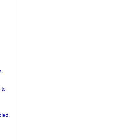
s
.
d
to
died
.