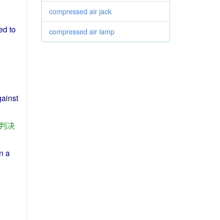
compressed air jack
ed
to
compressed air lamp
ainst
判决
in
a