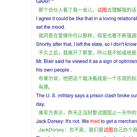
GAAP
. "
那个
合伙人
看
了
我
一会儿
，
试图
去
理解
我
的话
I
agree
it
could
be like
that
in
a
loving
relations
set
the
mood
.
我
同意
在
爱情
中
可以
那样
，
但是
也
要
不断
强调
Shortly
after
that,
I
left
the state,
so
I
don't
know
不久
之后
，
我
离开
了
那里
，
所以
我
不
知道
他
是
Mr.
Blair
said
he
viewed
it
as
a
sign
of
optimis
his
own
people
.
布莱尔
说
，
他
把
这个
裁决
看成
是
一个
乐观
的
标
有罪
。
The
U. S.
military
says
a
prison
clash
broke
ou
day
.
美
军方
表示
，
昨天
正当
狱警
试图
阻止
一
天
中
的
Jack Dorsey:
It
's
not
.
We
tried
to
get
a
merchan
JackDorsey
：
也
不是
，
我们
曾
试图
自己
办
个