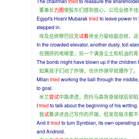
The
chairman
tried
to
reassure
the
shareholde
董事长
力图
使
股东们
感到
放心
，
公司
业绩
不佳
Egypt
's Hosni
Mubarak
tried
to
leave
power
in
stepped
in.
埃及
总统
穆巴拉克
试
着
将
全力
留给
副总统
，
这
In
the
crowded
elevator
,
another
dusty
, toil-st
在
拥挤
的
电梯
里
，
另一个
满身
尘土
和
机油
的
青
The
bomb
might have blown
up
if
the
children
如果
孩子们
动
了
炸弹
，
也许
炸弹
早就
爆炸
了
。
Milan
tried
working
the
ball
through
the
middle
to goal.
米兰
尝试
中路
渗透
，
而
托马森
背
身
接球
后
却
陷
I
tried
to talk
about
the
beginning
of
his
writing
我
试
着
讲述
自己
写作
的
开端
，
但
发现
每次
都
不
And
it
tried
to
turn
Symbian, its own operating
and
Android
.