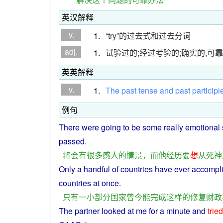
英汉解释
v.
1.
“try”的过去式和过去分词
adj.
1.
试验过的;经过考验的;确实的,可靠
英英解释
v.
1.
The
past
tense
and
past
participl
例句
There
were
going
to
be
some really
emotional
passed.
将
会
有
很多
感人
的
情景
，
而
他
经历
要
想
从
死神
Only
a
handful
of
countries
have
ever
accompl
countries
at
once
.
只有
一
小部分
国家
曾
今
能
完成
这样
的
修复
财政
The
partner
looked
at
me
for a minute and
tried