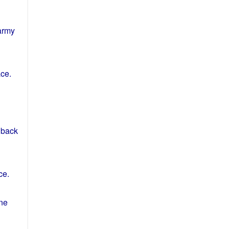
army
ace
.
back
ce
.
ne