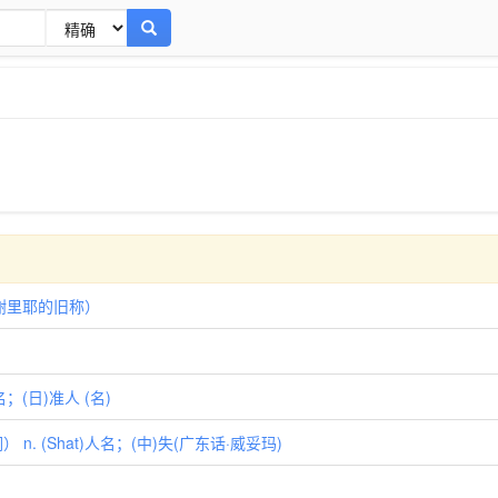
（布谢里耶的旧称）
名；(日)准人 (名)
n. (Shat)人名；(中)失(广东话·威妥玛)