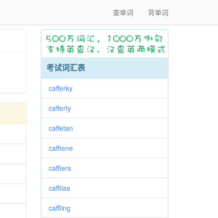
查单词
背单词
考试词汇表
cafferky
cafferty
caffetan
caffiene
caffiers
caffilas
caffling