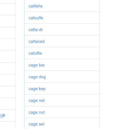
cafilehs
cafoufle
cafta-dr
caftaned
cafuffle
cage bar
cage dog
cage kep
cage net
cage nut
法伊
cage set