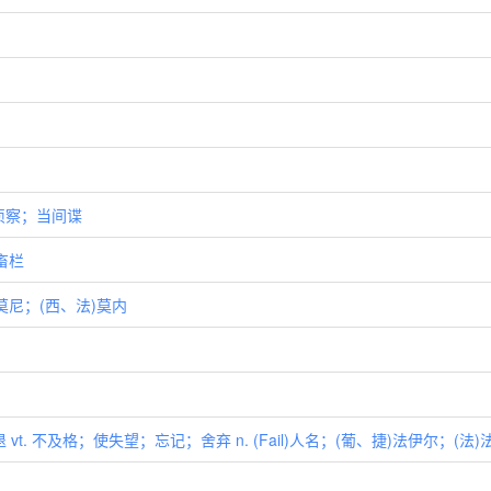
. 侦察；当间谍
畜栏
英)莫尼；(西、法)莫内
 vt. 不及格；使失望；忘记；舍弃 n. (Fail)人名；(葡、捷)法伊尔；(法)