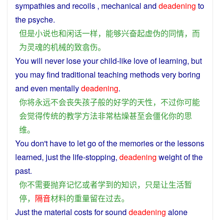
sympathies
and
recoils ,
mechanical
and
deadening
to
the
psyche
.
但是
小说
也
和
闲话
一样
，
能够
兴奋
起
虚伪
的
同情
，
而
为
灵魂
的
机械
的
致
翕
伤
。
You
will
never
lose
your
child
-like love
of
learning
,
but
you
may
find
traditional
teaching
methods
very
boring
and
even
mentally
deadening
.
你
将
永远
不会
丧失
孩子
般
的
好学
的
天性
，
不过
你
可能
会
觉得
传统
的
教学
方法
非常
枯燥
甚至
会
僵化
你
的
思
维
。
You
don't have
to
let
go of
the
memories
or
the lessons
learned
,
just
the
life
-stopping,
deadening
weight
of the
past
.
你
不
需要
抛弃
记忆
或者
学
到
的
知识
，
只是
让
生活
暂
停
，
隔音
材料
的
重量
留
在
过去
。
Just
the
material
costs
for
sound
deadening
alone