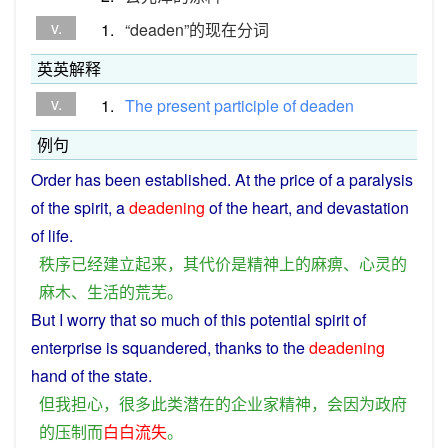
v.
1.
“deaden”的现在分词
英英解释
v.
1.
The
present
participle
of
deaden
例句
Order
has been
established
. At the
price
of
a
paralysis
of the
spirit
, a
deadening
of the
heart
, and devastation
of
life
.
秩序
已经
建立起来
，
其
代价
是
精神
上
的
麻痹
、
心灵
的
麻木
、
生活
的
荒芜
。
But
I
worry
that so
much
of
this
potential
spirit
of
enterprise is squandered,
thanks
to the
deadening
hand of the
state
.
但
我
担心
，
很多
此
类
潜在
的
企业家
精神
，
会
因为
政府
的
压制
而
白白
流失
。