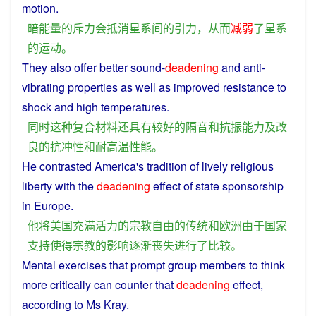
motion
.
暗
能量
的
斥力
会
抵消
星系
间
的
引力
，
从而
减弱
了
星系
的
运动
。
They
also
offer
better
sound
-
deadening
and
anti-
vibrating
properties
as well as
improved
resistance
to
shock
and
high temperatures.
同时
这种
复合材料
还
具有
较好
的
隔音
和
抗
振
能力
及
改
良
的
抗
冲
性
和
耐
高温
性能
。
He
contrasted
America
's
tradition
of
lively
religious
liberty
with
the
deadening
effect
of
state
sponsorship
in
Europe
.
他
将
美国
充满
活力
的
宗教
自由
的
传统
和
欧洲
由于
国家
支持
使得
宗教
的
影响
逐渐
丧失
进行
了
比较
。
Mental
exercises
that prompt
group
members
to
think
more
critically
can
counter
that
deadening
effect
,
according to Ms Kray.