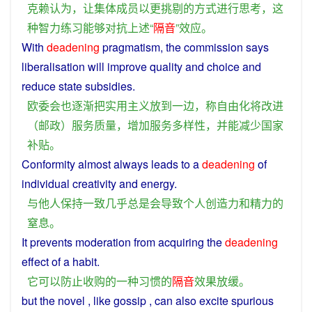
克赖
认为
，
让
集体
成员
以
更
挑剔
的
方式
进行
思考
，
这
种
智力
练习
能够
对抗
上述
“
隔音
”
效应
。
With
deadening
pragmatism
,
the
commission
says
liberalisation
will
improve
quality
and
choice
and
reduce
state
subsidies
.
欧
委
会
也
逐渐
把
实用主义
放
到
一边
，
称
自由化
将
改进
（
邮政
）
服务
质量
，
增加
服务
多样性
，
并
能
减少
国家
补贴
。
Conformity
almost
always
leads
to a
deadening
of
individual
creativity
and
energy
.
与
他人
保持
一致
几乎
总是
会导致
个人
创造力
和
精力
的
窒息
。
It
prevents
moderation from
acquiring
the
deadening
effect
of
a
habit
.
它
可以防止
收购
的
一种
习惯
的
隔音
效果
放缓
。
but
the
novel
, like
gossip
,
can
also
excite
spurious