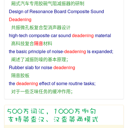
厢
式
汽车
专用
胶
碗
气
阻
减振器
的
研制
Design
of
Resonance
Board
Composite
Sound
Deadening
共振
微
孔
板
复合
型
消声器
设计
high-tech
composite
car
sound
deadening
material
高科技
复合
隔音
材料
the basic principle
of
noise
-
deadening
is
expanded
;
阐述
了
减
振
防
噪
的
基本原理
；
Rubber
slab
for
noise
deadening
隔音
胶
板
the
deadening
effect
of
some
routine
tasks
;
对于
一些
乏味
任务
的
缓冲
作用
；