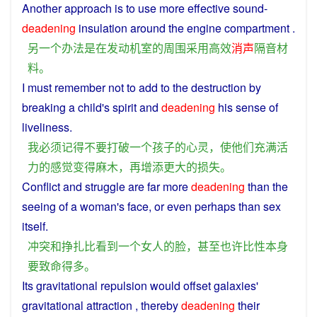
Another
approach
is
to
use
more
effective
sound
-
deadening
insulation
around
the
engine
compartment
.
另一个
办法
是
在
发动机
室
的
周围
采用
高效
消声
隔音
材
料
。
I
must
remember
not
to
add
to the destruction by
breaking
a
child
's
spirit
and
deadening
his
sense
of
liveliness
.
我
必须
记得
不要
打破
一个
孩子
的
心灵
，
使
他们
充满
活
力
的
感觉
变得
麻木
，
再
增添
更
大
的
损失
。
Conflict
and
struggle
are far
more
deadening
than
the
seeing
of
a
woman
's
face
, or
even
perhaps
than
sex
itself
.
冲突
和
挣扎
比
看到
一个
女人
的
脸
，
甚至
也许
比
性
本身
要
致命
得
多
。
Its
gravitational
repulsion
would
offset
galaxies
'
gravitational attraction ,
thereby
deadening
their