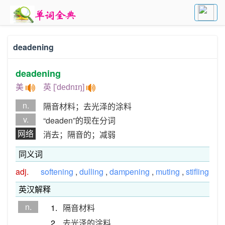
deadening
deadening
美
英 ['dednɪŋ]
n.
隔音材料；去光泽的涂料
v.
“deaden”的现在分词
网络
消去；隔音的；减弱
同义词
adj.
softening
,
dulling
,
dampening
,
muting
,
stifling
英汉解释
n.
1.
隔音材料
2.
去光泽的涂料