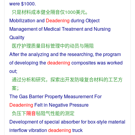
were $1000.
只是
材料
成本
健全隔音
仅
1000
美元
。
Mobilization
and
Deadening
during
Object
Management
of
Medical Treatment
and
Nursing
Quality
医疗
护理
质量
目标
管理
中
的
动员
与
隔
阻
After the
analyzing
and
the
researching
, the
program
of
developing
the
deadening
composites
was
worked
out
;
通过
分析
和
研究
，
探索
出
开发
防
噪
复合材料
的
工艺
方
案
；
The
Gas
Barrier
Property
Measurement
For
Deadening
Felt
in
Negative
Pressure
负
压
下
隔音
毡
阻
气
性能
的
测定
Development
of
special
absorber
for box-
style
material
interflow
vibration
deadening
truck