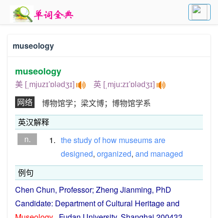
museology
museology
美 [ˌmjuzɪ'ɒlədʒɪ]
英 [ˌmju:zɪ'ɒlədʒɪ]
网络
博物馆学；梁文博；博物馆学系
英汉解释
n.
1.
the
study
of
how
museums
are
designed
,
organized
,
and
managed
例句
Chen Chun,
Professor
; Zheng Jianming,
PhD
Candidate:
Department
of Cultural Heritage
and
Museology
,
Fudan
University
,
Shanghai
200433.