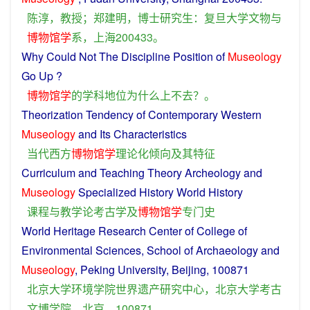
陈淳
，
教授
；
郑建明
，
博士
研究生
：
复旦大学
文物
与
博物馆学
系
，
上海
200433。
Why
Could
Not
The
Discipline
Position
of
Museology
Go
Up
?
博物馆学
的
学科
地位
为什么
上
不
去
？。
Theorization
Tendency
of
Contemporary
Western
Museology
and Its
Characteristics
当代
西方
博物馆学
理论
化
倾向
及其
特征
Curriculum
and
Teaching
Theory
Archeology
and
Museology
Specialized
History
World
History
课程
与
教学
论
考古学
及
博物馆学
专门
史
World Heritage
Research
Center
of
College
of
Environmental
Sciences, School of Archaeology and
Museology
,
Peking
University
,
Beijing
, 100871
北京大学
环境
学院
世界遗产
研究
中心
，
北京大学
考古
文
博
学院
，
北京
，100871