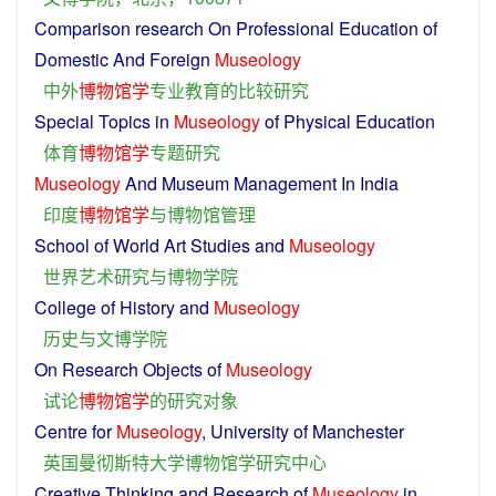
Comparison
research
On Professional Education
of
Domestic And
Foreign
Museology
中外
博物馆学
专业教育
的
比较
研究
Special Topics in
Museology
of
Physical Education
体育
博物馆学
专题
研究
Museology
And
Museum
Management
In
India
印度
博物馆学
与
博物馆
管理
School
of
World
Art
Studies
and
Museology
世界
艺术
研究
与
博物
学院
College
of
History
and
Museology
历史
与
文
博
学院
On
Research
Objects
of
Museology
试论
博物馆学
的
研究
对象
Centre
for
Museology
,
University
of
Manchester
英国
曼彻斯特
大学
博物馆
学
研究
中心
Creative
Thinking
and
Research
of
Museology
in