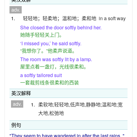
adv.
1.
轻轻地；轻柔地；温和地；柔和地
in a soft way
She closed the door softly behind her.
她随手轻轻关上门。
‘I missed you,’ he said softly.
“我想你了。”他柔声说道。
The room was softly lit by a lamp.
屋里点着一盏灯，光线很柔和。
a softly tailored suit
一套裁剪线条很柔和的西装
英汉解释
adv.
1.
柔软地;轻轻地,低声地,静静地;温和地;宽
大地,松弛地
例句
"They
seem
to
have
wandered
in
after
the
last
rains
, "