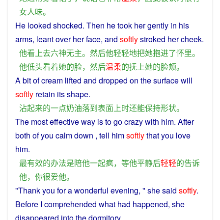
女人味
。
He
looked
shocked.
Then
he
took
her
gently
in
his
arms
,
leant
over
her
face
,
and
softly
stroked
her
cheek
.
他
看上去
六神无主
。
然后
他
轻轻
地
把
她
抱
进
了
怀里
。
他
低头
看
着
她
的
脸
，
然后
温柔
的
抚
上
她
的
脸颊
。
A bit
of
cream
lifted
and
dropped
on
the
surface
will
softly
retain
its
shape
.
沾
起来
的
一点
奶油
落
到
表面
上
时
还
能
保持
形状
。
The
most
effective
way
is
to
go
crazy
with
him
.
After
both
of
you
calm
down ,
tell
him
softly
that
you
love
him.
最
有效
的
办法
是
陪
他
一起
疯
，
等
他
平静
后
轻轻
的
告诉
他
，
你
很
爱
他
。
"Thank you for a wonderful evening, "
she
said
softly
.
Before
I
comprehended what
had
happened
,
she
disappeared
into
the
dormitory
.