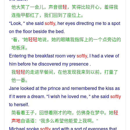
他
大笑
了
一会儿
，
声音
很
轻
，
笑
得
比较
开心
，
羞
得
我
连
指甲
都
红
了
，
我们
回到
了
座位
上
。
"
Look
, "
she
said
softly
,
her
eyes
directing
me
to
a
spot
on
the
floor
beside
the
bed
.
“
看
，”
她
轻轻
地
说
，
她
的
眼睛
我
指挥
上
的
一个
点
旁边
的
地板
床
。
Entering
the
breakfast
room
very
softly
,
I
had a view
of
him
before
he
discovered
my
presence
.
我
轻轻
的
走进
早餐
间
，
在
他
发现
我
来到
以前
，
打量
了
他
一番
。
Jane
looked
at
the
prince
and
remembered
the
kiss
as
if
it
were
a
dream
. "
I
wish
he
loved
me
, "
she
said
softly
to herself.
简
看
着
王子
，
回想
着
刚才
的
吻
，
仿佛
身
在
梦中
。
她
轻
声
地
自语
道
：“
我
多么
希望
他
能
爱上
我
啊
。”
Michael
spoke
softly
and
with a
sort
of evenness that