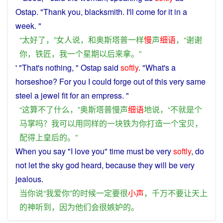
Ostap. "
Thank
you
,
blacksmith
.
I
'll
come
for it in
a
week
. "
“
太
好
了
，”
女人
说
，
和
奥斯塔普
一样
慢
声
细语
，“
谢谢
你
，
铁匠
，
我
一个
星期
以后
来
拿
。”
' "That's
nothing
, " Ostap
said
softly
. "What's
a
horseshoe
?
For
you
I
could
forge
out of
this
very
same
steel
a
jewel
fit
for an
empress
. "
“
这
算不了什么
，”
奥斯塔普
慢
声
细语
地
说
，“
不
就是
个
马掌
吗？
我
可以
用
同样
的
一块
铁
为
你
打造
一个
宝贝
，
配
得
上
皇后
的
。”
When
you
say
"
I
love
you"
time
must
be
very
softly
,
do
not
let
the
sky
god
heard
,
because
they
will
be very
jealous
.
当
你
说
“
我
爱
你
”
的
时候
一定
要
很
小声
，
千万
不要
让
天上
的
神
听到
，
因为
他们
会
很
嫉妒
的
。