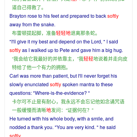
道
自己
得救
了
。
Brayton
rose to his
feet
and
prepared
to
back
softly
away
from
the
snake
.
布雷顿
提起
脚
，
准备
轻轻
地
退离
那
条
蛇
。
"
I
'll
give
it
my
best
and
depend
on
the
Lord
, "
I
said
softly
as I walked up
to
Pete
and
gave
him
a
big
hug
.
“
我
会
给
它
我
最好
的
并
依靠
主
，”
我
轻轻
地
说
着
并
走向
皮
特
给
了
他
一个
有力
的
拥抱
。
Carl
was
more
than
patient
,
but
I
'll
never
forget
his
slowly
enunciated
softly
spoken
mantra
to these
questions
: "Where-is-the-evidence? "
卡尔可
不止
是
有
耐心
，
我
永远不会
忘记
他
如
念诵
咒语
一般
缓慢
而
清晰
地
发问
：“
证据
何在
？”
He
turned
with
his
whole
body
, with
a
smile
, and
nodded
a
thank
you
. "You are
very
kind
. "
he
said
softly
.