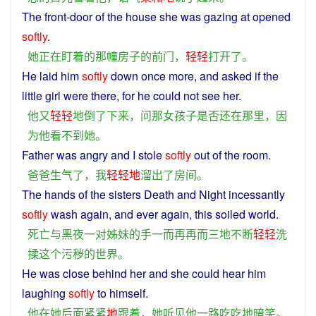
The
front
-
door
of
the
house
she
was
gazing
at
opened
softly
.
她
正在
盯
着
的
那
幢
房子
的
前门
，
轻轻
打开
了
。
He
laid
him
softly
down
once more,
and
asked
if
the
little
girl
were
there
,
for
he
could
not
see
her
.
他
又
轻轻
地
倒
了
下来
，
问
那
女孩子
是否
还
在
那里
，
因
为
他
看
不
到
她
。
Father
was
angry
and
I
stole
softly
out
of the
room
.
爸爸
生气
了
，
我
轻轻
地
溜
出
了
房间
。
The
hands
of the
sisters
Death
and
Night
incessantly
softly
wash
again
,
and
ever
again
,
this
soiled
world
.
死亡
与
黑夜
一对
姊妹
的
手
一而再
再而三
地
不断
轻轻
洗
揉
这个
污秽
的
世界
。
He
was
close
behind
her
and
she
could
hear
him
laughing
softly
to himself.
他
在
她
后面
紧紧
地
跟着
，
她
听见
他
一路
吃吃
地
暗笑
。