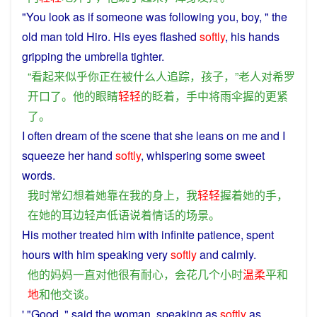
"
You
look
as
if
someone
was
following
you,
boy
, "
the
old
man
told
Hiro.
His
eyes
flashed
softly
, his
hands
gripping
the
umbrella
tighter
.
“
看起来
似乎
你
正在
被
什么
人
追踪
，
孩子
，”
老人
对
希罗
开口
了
。
他
的
眼睛
轻轻
的
眨
着
，
手中
将
雨伞
握
的
更
紧
了
。
I
often
dream
of
the
scene
that
she
leans
on
me and
I
squeeze
her
hand
softly
,
whispering
some sweet
words.
我
时常
幻想
着
她
靠
在
我
的
身上
，
我
轻轻
握
着
她
的
手
，
在
她
的
耳边
轻声
低语
说
着
情话
的
场景
。
His
mother
treated
him
with
infinite
patience
,
spent
hours
with
him
speaking
very
softly
and
calmly.
他
的
妈妈
一直
对
他
很
有
耐心
，
会
花
几个
小时
温柔
平和
地
和
他
交谈
。
' "
Good
, "
said
the
woman
, speaking
as
softly
as