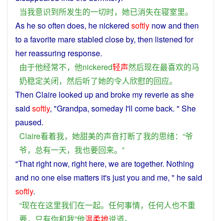
当
我
意识到
所
发生
的
一切
时
，
她
已
消失
在
寝室里
。
As
he
so
often
does
,
he
nickered
softly
now
and
then
to a
favorite
mare
stabled
close
by,
then
listened
for
her
reassuring
response
.
由于
他
经常
不
，
他
nickered
轻声
然后
现在
最喜欢
的
马
奶
稳定
关闭
，
然后
听
了
她
的
令人欣慰
的
回应
。
Then
Claire
looked
up and
broke
my
reverie
as
she
said
softly
, "
Grandpa
,
someday
I
'll come
back
. "
She
paused
.
Claire
看
着
我
，
她
甜美
的
声音
打断
了
我
的
思绪
：“
爷
爷
，
总有一天
，
我
也
要
回来
。”
"That right
now
, right
here
,
we
are
together
.
Nothing
and
no
one
else
matters
it's
just
you
and
me
, "
he
said
softly
.
“
现在
在
这里
我们
在
一起
。
任何
事情
，
任何人
也
不
重
要
，
只有
你
和
我
”
他
温柔
地
说道
。