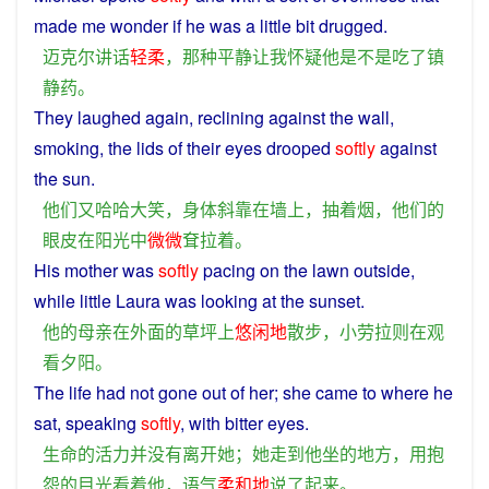
made
me
wonder
if
he
was a little bit
drugged
.
迈克尔
讲话
轻柔
，
那种
平静
让
我
怀疑
他
是不是
吃
了
镇
静
药
。
They
laughed
again
,
reclining
against
the
wall
,
smoking
, the
lids
of
their eyes drooped
softly
against
the
sun
.
他们
又
哈哈大笑
，
身体
斜
靠
在
墙上
，
抽
着
烟
，
他们
的
眼皮
在
阳光
中
微微
耷拉
着
。
His
mother
was
softly
pacing on the
lawn
outside
,
while
little
Laura was
looking
at
the
sunset
.
他
的
母亲
在
外面
的
草坪上
悠闲
地
散步
，
小
劳
拉
则
在
观
看
夕阳
。
The
life
had
not
gone
out
of
her;
she
came
to
where
he
sat
,
speaking
softly
,
with
bitter
eyes
.
生命
的
活力
并
没有
离开
她
；
她
走
到
他
坐
的
地方
，
用
抱
怨
的
目光
看
着
他
，
语气
柔和
地
说
了
起来
。