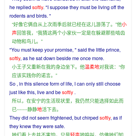
he
replied
softly
. "
I
suppose
they
must
be
living
off
the
rodents
and
birds
. "
“
好像
它
俩
自从
上次
雨季
后
就
已经
在
这儿
游荡
了
。”
他
小
声
回答
我
，“
我
猜
这
两
个
小家伙
一定
是
在
躲避
那些
啮齿
动物
和
鸟儿
。”
"
You
must
keep your
promise
, "
said
the
little
prince
,
softly
, as
he
sat down
beside
me
once
more.
小
王子
又
重新
在
我
的
身边
坐下
。
他
温柔
地
对
我
说
：“
你
应该
实践
你
的
诺言
。”
So
,
in
this
silence
form
of
life
,
I
can
only
still
choose
just like this,
live
and be
softly
.
所以
，
在
安宁
的
生活
现状
里
，
我
仍然
只能
选择
如此而
已
-------
静静
地
活
下去
。
They
did
not
seem
frightened
,
but
chirped
softly
, as
if
they
knew
they were safe.
她们
看上去
并不
害怕
，
只是
轻声
地
鸣叫
，
仿佛
她们
知