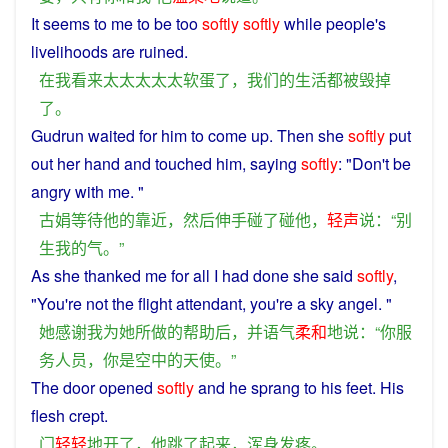
It
seems
to
me
to
be
too
softly
softly
while
people's
livelihoods
are
ruined
.
在
我
看来
太太
太太
太
软蛋
了
，
我们
的
生活
都
被
毁掉
了
。
Gudrun
waited
for
him
to
come
up.
Then
she
softly
put
out her
hand
and
touched
him
,
saying
softly
: "Don't
be
angry
with
me
. "
古娟
等待
他
的
靠近
，
然后
伸手
碰
了
碰
他
，
轻声
说
：“
别
生
我
的
气
。”
As
she
thanked
me
for
all
I
had
done
she
said
softly
,
"
You
're not
the
flight attendant, you're a
sky
angel
. "
她
感谢
我
为
她
所
做
的
帮助
后
，
并
语气
柔和
地
说
：“
你
服
务
人员
，
你
是
空中
的
天使
。”
The
door
opened
softly
and
he
sprang
to his
feet
. His
flesh
crept
.
门
轻轻
地
开
了
，
他
跳
了
起来
，
浑身
发
疼
。