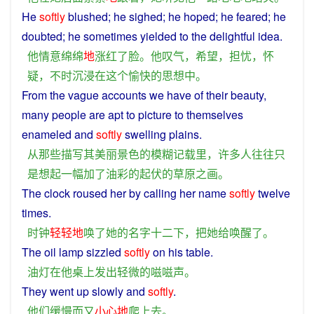
He
softly
blushed
;
he
sighed
; he
hoped
; he
feared
; he
doubted
; he
sometimes
yielded
to
the
delightful
idea
.
他
情意绵绵
地
涨
红
了
脸
。
他
叹气
，
希望
，
担忧
，
怀
疑
，
不时
沉浸
在
这个
愉快
的
思想
中
。
From
the
vague
accounts
we have of
their
beauty
,
many
people
are
apt
to
picture
to
themselves
enameled and
softly
swelling
plains
.
从
那些
描写
其
美丽
景色
的
模糊
记载
里
，
许多
人
往往
只
是
想起
一
幅
加
了
油彩
的
起伏
的
草原
之
画
。
The
clock
roused
her
by
calling
her
name
softly
twelve
times
.
时钟
轻轻
地
唤
了
她
的
名字
十二
下
，
把
她
给
唤醒
了
。
The
oil
lamp
sizzled
softly
on
his
table
.
油灯
在
他
桌
上
发出
轻微
的
嗞
嗞
声
。
They
went
up
slowly
and
softly
.
他们
缓慢
而
又
小心
地
爬上
去
。