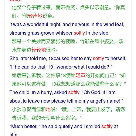
他
整个
身子
转
过来
，
面
带
微笑
，
点头
以示
谢意
。“
你
真
好
。”
他
轻声
地
说道
。
It
was
a
wonderful
night
,
and
nervous
in
the
wind
leaf,
streams
grass-grown
whisper
softly
in
the
side
.
那
是
一个
美妙
而
又
紧张
的
夜晚
，
竹
影
在
风
中
婆娑
，
溪
水
在
身边
轻轻
地
低吟
。
She
later
told
me, 18caused
her
to
say
softly
to
herself
,
"
if
he
can
do
that, 19
I
wonder
what
I
could
do
? "
她
后来
告诉
我
，
这
件
事
18
使
她
轻声
的
开始
问
自己
：“
如
果
他
可以
这样
做
，19
我
想知道
那么
我
能
做
些
什么
呢？”
The
child
, in a hurry,
asked
softly
, "
Oh
God
, if
I
am
about
to
leave
now
please
tell
me
my
angel
's
name
! "
小孩
急促
而
温和
地
说
：“
哦
，
上帝
，
我
要
出发
了
，
请
您
告诉
我
，
我
的
天使
叫
什么
名字
。”
"
Much
better, "
he
said
quietly
and
I
smiled
softly
at
him
.