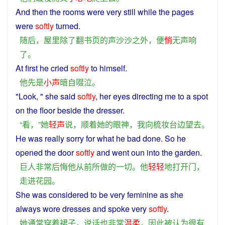
And
then
the
rooms
were
very still while the
pages
were
softly
turned
.
随后
，
屋
里
除了
翻
书页
的
声
沙沙
之外
，
便
悄
无
声响
了
。
At
first
he
cried
softly
to himself.
他
先是
小声
暗自
啜泣
。
"
Look
, "
she
said
softly
,
her
eyes
directing
me
to
a spot
on the floor
beside
the
dresser
.
“
看
，”
她
轻声
说
，
顺着
她
的
眼神
，
我
向
梳妆台
边
望
去
。
He
was
really
sorry
for
what
he
bad
done
. So he
opened
the
door
softly
and
went oun
into
the
garden
.
巨人
非常
后悔
他
从前
所
做
的
一切
。
他
轻轻
地
打开
门
，
走进
花园
。
She
was
considered
to be
very
feminine
as
she
always
wore
dresses
and
spoke
very
softly
.
她
通常
穿着
裙子
，
说话
也
非常
温柔
，
因此
被
认为
很
有