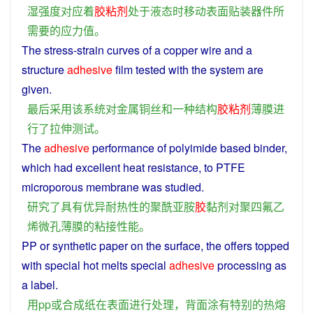
湿
强度
对应
着
胶粘剂
处于
液态
时
移动
表面
贴装
器件
所
需要
的
应力
值
。
The
stress-
strain
curves
of
a
copper wire
and
a
structure
adhesive
film
tested
with
the
system
are
given.
最后
采用
该
系统
对
金属
铜丝
和
一种
结构
胶粘剂
薄膜
进
行
了
拉伸
测试
。
The
adhesive
performance
of
polyimide
based
binder
,
which
had
excellent
heat resistance,
to
PTFE
microporous
membrane
was
studied
.
研究
了
具有
优异
耐热
性
的
聚
酰亚胺
胶
黏
剂
对
聚四氟乙
烯
微
孔
薄膜
的
粘
接
性能
。
PP
or
synthetic
paper
on
the
surface
, the offers topped
with
special
hot
melts
special
adhesive
processing
as
a
label
.
用
pp
或
合成
纸
在
表面
进行
处理
，
背面
涂
有
特别
的
热
熔