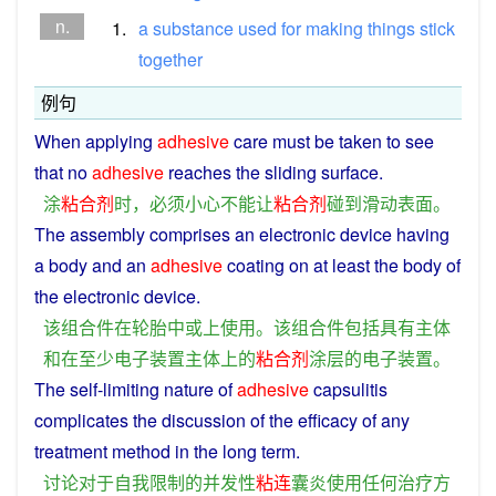
n.
1.
a
substance
used
for
making
things
stick
together
例句
When
applying
adhesive
care
must
be
taken to
see
that
no
adhesive
reaches the
sliding
surface
.
涂
粘合剂
时
，
必须
小心
不能
让
粘合剂
碰到
滑动
表面
。
The
assembly
comprises
an
electronic
device
having
a
body
and
an
adhesive
coating
on at
least
the
body
of
the
electronic
device
.
该
组合
件
在
轮胎
中
或
上
使用
。
该
组合
件
包括
具有
主体
和
在
至少
电子
装置
主体
上
的
粘合剂
涂层
的
电子
装置
。
The self-limiting
nature
of
adhesive
capsulitis
complicates the
discussion
of the
efficacy
of
any
treatment
method
in the long term.
讨论
对于
自我
限制
的
并发
性
粘连
囊
炎
使用
任何
治疗
方