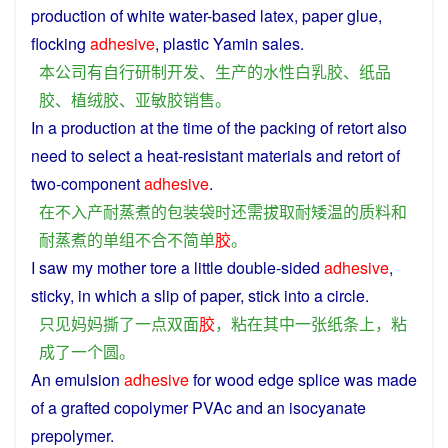
production
of
white
water-based
latex
,
paper
glue
,
flocking
adhesive
, plastic Yamin
sales
.
本
公司
有
自行
研制开发
、
生产
的
水性
白
乳胶
、
纸
品
胶
、
植
绒
胶
、
亚敏
胶
销售
。
In a
production
at
the
time
of
the
packing
of
retort
also
need
to
select
a heat-
resistant
materials
and
retort
of
two-
component
adhesive
.
在
不
入
产
耐
蒸煮
的
包装
袋
时
还
需
拔取
耐
矮
温
的
质料
和
耐
蒸煮
的
单
组
不合
不
简单
胶
。
I
saw
my
mother
tore
a little double-sided
adhesive
,
sticky
,
in
which
a
slip
of
paper
,
stick
into
a
circle
.
只见
妈妈
撕
了
一点
双面
胶
，
粘
在
其中
一
张
纸条
上
，
粘
成
了
一个
圆
。
An emulsion
adhesive
for wood edge
splice
was
made
of
a
grafted
copolymer
PVAc
and
an
isocyanate
prepolymer
.