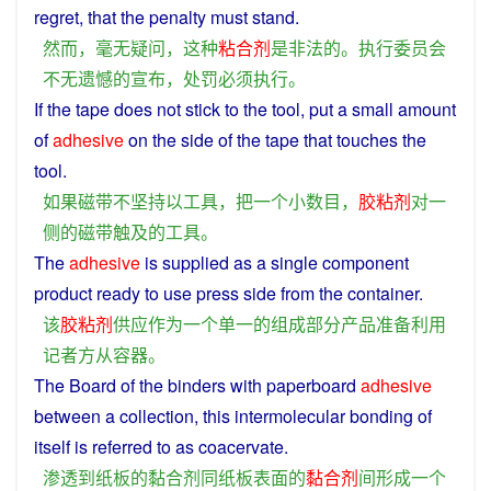
regret
, that the
penalty
must
stand.
然而
，
毫无疑问
，
这种
粘合剂
是
非法
的
。
执行
委员会
不无
遗憾
的
宣布
，
处罚
必须
执行
。
If
the
tape
does
not
stick
to
the
tool
,
put
a
small
amount
of
adhesive
on
the
side
of the
tape
that
touches
the
tool
.
如果
磁带
不
坚持
以
工具
，
把
一个
小
数目
，
胶粘剂
对
一
侧
的
磁带
触及
的
工具
。
The
adhesive
is
supplied
as
a
single
component
product
ready
to
use
press
side
from
the
container
.
该
胶粘剂
供应
作为
一个
单一
的
组成部分
产品
准备
利用
记者
方
从
容器
。
The
Board
of the binders with paperboard
adhesive
between
a
collection
,
this
intermolecular
bonding
of
itself is referred
to
as coacervate.
渗透
到
纸板
的
黏合剂
同
纸板
表面
的
黏合剂
间
形成
一个