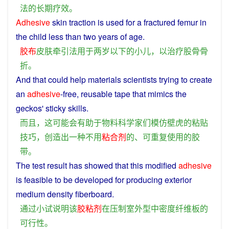
法
的
长期
疗效
。
Adhesive
skin
traction
is
used
for a
fractured
femur
in
the
child
less than
two
years
of age.
胶布
皮肤
牵引
法
用于
两
岁
以下
的
小儿
，
以
治疗
股骨
骨
折
。
And
that
could
help
materials
scientists
trying to
create
an
adhesive
-free,
reusable
tape
that
mimics
the
geckos
' sticky
skills
.
而且
，
这
可能
会
有助于
物料
科学家
们
模仿
壁虎
的
粘贴
技巧
，
创造
出
一种
不用
粘合剂
的
、
可重复
使用
的
胶
带
。
The
test
result has
showed
that
this
modified
adhesive
is
feasible
to be developed for producing
exterior
medium
density
fiberboard
.
通过
小
试
说明
该
胶粘剂
在
压制
室外
型
中
密度
纤维板
的
可行性
。