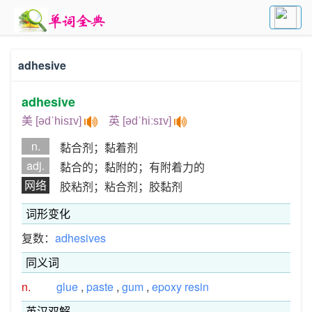
adhesive
adhesive
美 [ədˈhisɪv]
英 [ədˈhiːsɪv]
n.
黏合剂；黏着剂
adj.
黏合的；黏附的；有附着力的
网络
胶粘剂；粘合剂；胶黏剂
词形变化
复数：
adhesives
同义词
n.
glue
,
paste
,
gum
,
epoxy resin
英汉双解