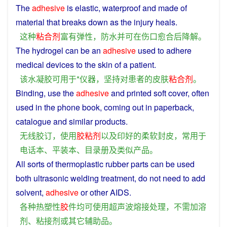
The
adhesive
is
elastic
,
waterproof
and
made of
material that breaks down as the
injury
heals
.
这种
粘合剂
富有弹性
，
防水
并
可
在
伤口
愈合
后
降解
。
The
hydrogel
can
be an
adhesive
used
to
adhere
medical
devices
to
the
skin
of
a
patient
.
该
水
凝
胶
可
用于
*
仪器
，
坚持
对
患者
的
皮肤
粘合剂
。
Binding
,
use
the
adhesive
and
printed
soft
cover
,
often
used
in
the
phone
book
, coming out in
paperback
,
catalogue
and
similar
products
.
无线
胶
订
，
使用
胶粘剂
以及
印
好
的
柔软
封皮
，
常用
于
电话
本
、
平装本
、
目录册
及
类似
产品
。
All
sorts
of
thermoplastic
rubber
parts
can
be
used
both
ultrasonic
welding
treatment
, do
not
need
to
add
solvent
,
adhesive
or
other
AIDS
.
各种
热塑性
胶
件
均
可
使用
超声波
熔
接
处理
，
不
需
加
溶
剂
、
粘
接
剂
或
其它
辅助品
。