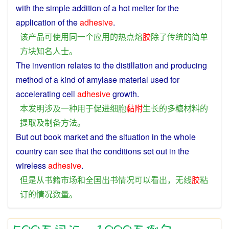
with
the
simple
addition
of
a
hot
melter
for the
application
of the
adhesive
.
该
产品
可
使用
同
一个
应用
的
热点
熔
胶
除了
传统
的
简单
方块
知名人士
。
The
invention
relates
to the
distillation
and
producing
method
of
a kind of amylase
material
used for
accelerating
cell
adhesive
growth
.
本
发明
涉及
一种
用于
促进
细胞
黏附
生长
的
多糖
材料
的
提取
及
制备
方法
。
But
out
book
market
and
the
situation
in the whole
country can see that the conditions set out in the
wireless
adhesive
.
但是
从
书籍
市场
和
全国
出
书
情况
可以
看出
，
无线
胶
粘
订
的
情况
数量
。