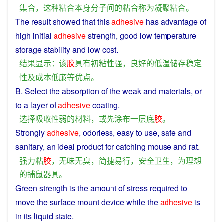
集合
，
这种
粘合
本身
分子
间
的
粘合
称为
凝聚
粘合
。
The
result
showed
that
this
adhesive
has
advantage
of
high
initial
adhesive
strength
,
good
low
temperature
storage
stability
and
low
cost
.
结果
显示
：
该
胶
具有
初
粘性
强
，
良好
的
低温
储存
稳定
性
及
成本
低廉
等
优点
。
B.
Select
the
absorption
of
the
weak
and
materials
,
or
to
a
layer
of
adhesive
coating
.
选择
吸收
性
弱
的
材料
，
或
先
涂
布
一
层
底
胶
。
Strongly
adhesive
,
odorless
,
easy
to use,
safe
and
sanitary
, an
ideal
product
for
catching
mouse
and
rat
.
强力
粘
胶
，
无味
无臭
，
简捷
易
行
，
安全
卫生
，
为
理想
的
捕
鼠
器具
。
Green
strength
is the
amount
of
stress
required
to
move
the
surface
mount
device
while
the
adhesive
is
in
its liquid state.