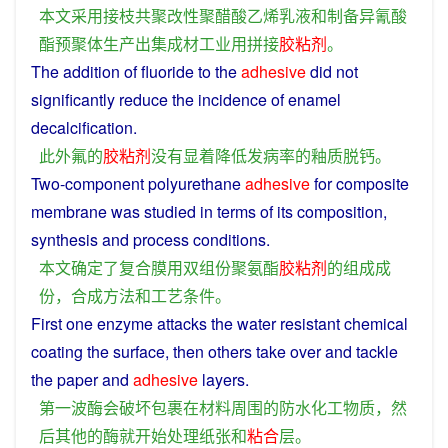
本文
采用
接枝
共聚
改
性
聚
醋酸
乙烯
乳液
和
制备
异氰酸
酯
预聚
体
生产
出
集
成材
工业
用
拼接
胶粘剂
。
The
addition
of
fluoride
to the
adhesive
did
not
significantly
reduce
the
incidence
of
enamel
decalcification
.
此外
氟
的
胶粘剂
没有
显
着
降低
发病率
的
釉质
脱钙
。
Two
-
component
polyurethane
adhesive
for
composite
membrane
was
studied
in terms
of
its
composition
,
synthesis
and
process
conditions
.
本文
确定
了
复合
膜
用
双
组
份
聚氨酯
胶粘剂
的
组成
成
份
，
合成
方法
和
工艺
条件
。
First
one
enzyme
attacks
the
water
resistant
chemical
coating
the surface,
then
others
take over
and
tackle
the
paper
and
adhesive
layers
.
第一
波
酶
会
破坏
包裹
在
材料
周围
的
防水
化工
物质
，
然
后
其他
的
酶
就
开始
处理
纸张
和
粘合
层
。