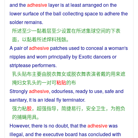
and
the
adhesive
layer
is at least arranged
on
the
lower
surface
of
the
ball
collecting
space
to
adhere the
solder
remains
.
所
述
至少
一
黏着
层
至少
设置
在
所
述
集
球
空间
的
下
表
面
，
以
黏着
所
述
焊料
残骸
。
A pair of
adhesive
patches
used
to
conceal
a
woman
's
nipples and
worn
principally
by
Exotic
dancers
or
striptease
performers
.
乳头
贴
布
主要
由
脱衣
舞女
或
脱衣
舞
表演者
戴
的
用来
遮
掩
妇女
乳头
的
一对
可
粘贴
的
布
Strongly
adhesive
, odourless, ready
to
use
,
safe
and
sanitary
,
it
is an ideal
fly
terminator.
强力
粘
胶
，
超
强
指导
，
简捷
易
行
，
安全
卫生
，
为
抱负
的
捕
蝇
用具
。
However
, there
is
no doubt, that
the
adhesive
was
illegal
, and the
executive
board
has concluded with