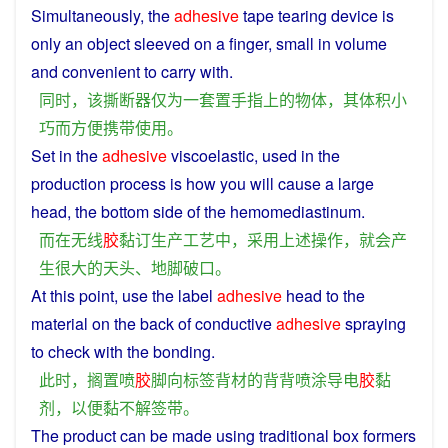
Simultaneously,
the
adhesive
tape
tearing
device
is
only
an
object
sleeved
on
a
finger
,
small
in
volume
and
convenient
to
carry
with
.
同时
，
该
撕
断
器
仅
为
一套
置
手指
上
的
物体
，
其
体积
小
巧
而
方便
携带
使用
。
Set
in
the
adhesive
viscoelastic
,
used
in the
production
process
is
how you
will
cause a
large
head
, the bottom
side
of
the hemomediastinum.
而
在
无线
胶
黏
订
生产
工艺
中
，
采用
上述
操作
，
就会
产
生
很
大
的
天头
、
地脚
破口
。
At this
point
, use the
label
adhesive
head
to
the
material
on
the
back
of
conductive
adhesive
spraying
to
check
with
the
bonding
.
此时
，
搁置
喷
胶
脚
向
标签
背
材
的
背背
喷涂
导电
胶
黏
剂
，
以便
黏
不解
签
带
。
The
product
can
be made
using
traditional
box
formers