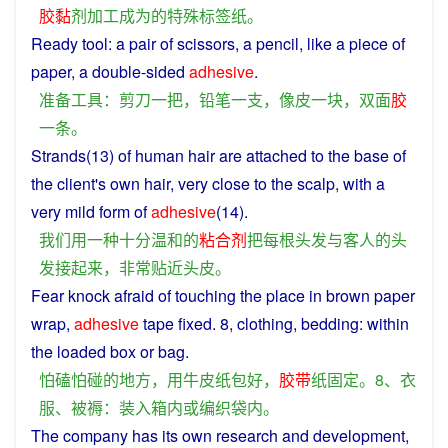
胶
黏
剂
加工
成为
的
特殊
标签
纸
。
Ready
tool
:
a
pair
of
scissors
,
a
pencil
,
like
a piece of
paper
,
a
double-sided
adhesive
.
准备
工具
：
剪刀
一
把
，
铅笔
一
支
，
像
皮
一块
，
双面
胶
一
条
。
Strands
(13) of human
hair
are
attached
to
the
base of
the
client
's own
hair
,
very
close
to the
scalp
,
with
a
very
mild
form of
adhesive
(14).
我们
用
一种
十分
温和
的
粘合剂
把
每
根
头发
与
客人
的
头
发
接
起来
，
非常
贴近
头皮
。
Fear
knock
afraid of
touching
the
place
in brown
paper
wrap,
adhesive
tape
fixed
. 8,
clothing
,
bedding
:
within
the
loaded
box
or
bag
.
怕
磕
怕
碰
的
地方
，
用
牛皮纸
包
好
，
胶带
纸
固定
。8、
衣
服
、
被褥
：
装入
箱
内
或
编织
袋
内
。
The
company
has
its
own
research and
development
,