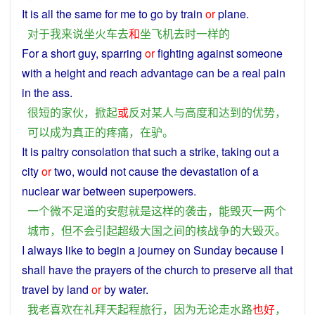
It is all the
same
for
me
to
go
by
train
or
plane
.
对于
我
来说
坐
火车
去
和
坐
飞机
去
时
一样
的
For a
short
guy
, sparring
or
fighting
against
someone
with
a
height
and
reach
advantage
can
be
a
real
pain
in
the ass.
很
短
的
家伙
，
掀起
或
反对
某人
与
高度
和
达到
的
优势
，
可以
成为
真正
的
疼痛
，
在
驴
。
It
is
paltry
consolation
that
such
a
strike
, taking out
a
city
or
two
,
would
not
cause
the
devastation
of
a
nuclear war
between
superpowers
.
一个
微不足道
的
安慰
就是
这样
的
袭击
，
能
毁灭
一两
个
城市
，
但
不会
引起
超级大国
之间
的
核战争
的
大
毁灭
。
I
always
like
to begin a
journey
on
Sunday
because
I
shall
have the
prayers
of
the
church
to
preserve
all
that
travel
by
land
or
by
water
.
我
老
喜欢
在
礼拜天
起程
旅行
，
因为
无论
走
水路
也好
，