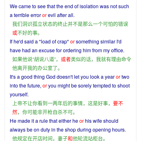
We
came to see that the
end
of
isolation
was
not
such
a
terrible
error
or
evil
after all.
我们
洞
识
孤立
状态
的
终止
并不是
那么
一个
可怕
的
错误
或
不好
的
事
。
If
he
'd
said
a
"load
of
crap
"
or
something
similar
I
'd
have
had an
excuse
for
ordering
him
from
my
office
.
如果
他
说
“
胡说八道
”，
或者
类似
的话
，
我
就
有
理由
命令
他
离开
我
的
办公室
了
。
It
's
a
good thing
God
doesn't
let
you
look
a
year
or
two
into the future,
or
you
might
be
sorely
tempted to
shoot
yourself
.
上帝
不
让
你
看到
一
两
年
后
的
事情
，
这
是
好事
，
要不
然
，
你
可能
非
开枪
自杀
不可
。
He
made it a
rule
that
either
he
or
his
wife
should
always be on duty
in
the
shop
during
opening
hours
.
他
规定
在
开
店
时间
，
妻子
和
他
轮流
站柜台
。