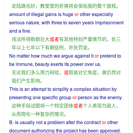
走
陆路
也好
，
教堂
里
的
祈祷
将
会
保佑
我
的
整个
旅程
。
amount
of
illegal
gains
is
huge
or
other
especially
serious
nature,
with
three
to
seven
years
imprisonment
and
a
fine
.
违法
所得
数额
巨大
或者
有
其他
特别
严重
情节
的
，
处
三
年
以上
七
年
以下
有期徒刑
，
并
处
罚金
。
No
matter
how
much
we
argue
against
it
or
pretend
to
be
immune
,
beauty
exerts
its power over
us
.
无论
我们
多么
用力
辩驳
，
或
假装
对
它
免疫
，
美
仍然
对
我们
产生
影响
。
This
is an
attempt
to
simplify
a
complex
situation
by
presenting
one
specific
group
or
person
as
the
enemy
.
这种
手段
试图
将
一个
特定
团体
或者
个人
表现
为
敌人
，
从而
简化
一种
复杂
的
情况
。
B
.
is
usually
not
a
problem
after
the
contract
or
other
document
authorizing
the
project
has
been
approved
.