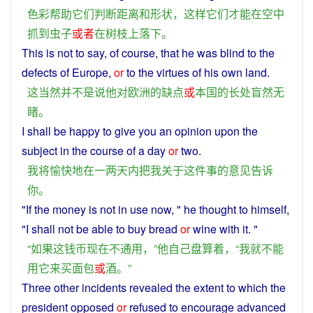
色彩
帮助
它们
判断
距离
和
形状
，
这样
它们
才能
在
空中
抓到
虫子
或者
在
树枝
上
落下
。
This
is
not
to
say
,
of
course
, that
he
was
blind
to the
defects
of
Europe
,
or
to the
virtues
of his
own
land.
这
当然
并不是
说
他
对
欧洲
的
缺点
或
本国
的
长处
盲
然
无
睹
。
I
shall
be
happy
to
give
you
an
opinion
upon the
subject
in
the course
of
a
day
or
two
.
我
将
愉快
地
在
一
两
天
内
把
我
关于
这
件
事
的
意见
告诉
你
。
"
If
the
money
is
not
in
use
now
, "
he
thought
to
himself
,
"
I
shall
not
be
able
to
buy
bread
or
wine
with
it
. "
“
如果
这
钱币
现在
不
通用
，”
他
自己
盘算
着
，“
我
就
不能
用
它
来
买
面包
或
酒
。”
Three
other
incidents
revealed
the
extent
to which the
president
opposed
or
refused
to
encourage
advanced