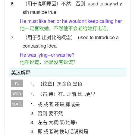
6.
（用于说明原因）不然，否则
used to say why
sth must be true
He must like her, or he wouldn't keep calling her.
他一定喜欢她，不然他不会老给她打电话。
7.
（用于引出对比的概念）
used to introduce a
contrasting idea
He was lying─or was he?
他在说谎，还是没有说谎？
英汉解释
n.
1.
【纹章】黑金色,黑色
prep.
1.
〈古,诗〉在...之前,比...更早
conj.
1.
或,或者,还是,抑或是
2.
否则,要不然
3.
左右,大概;某(地等)
4.
即;或者说;换句话说就是