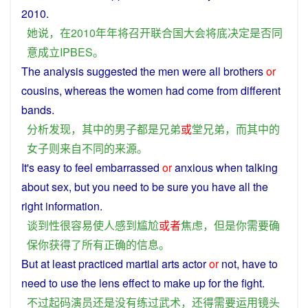
2010.
她
说
，
在
2010
年
年
将
召开
联合国大会
将
底
决定
是否
同
意
成立
IPBES
。
The
analysis
suggested
the
men
were
all
brothers
or
cousins
,
whereas
the
women
had come
from
different
bands.
分析
发现
，
其中
的
男子
都
是
兄弟
或
堂兄弟
，
而
其中
的
女子
则
来自
不同
的
来源
。
It's
easy
to
feel
embarrassed
or
anxious
when talking
about
sex
,
but
you
need
to be
sure
you
have
all
the
right
information
.
谈到
性
很
容易
使
人
感到
尴尬
或者
焦虑
，
但是
你
需要
确
保
你
获得
了
所有
正确
的
信息
。
But
at
least
practiced
martial arts
actor
or
not
,
have
to
need
to
use
the
lens
effect
to
make
up for the
fight
.
不过
起码
演员
还
是
没有
练过
武术
，
还
得
需要
运用
镜头