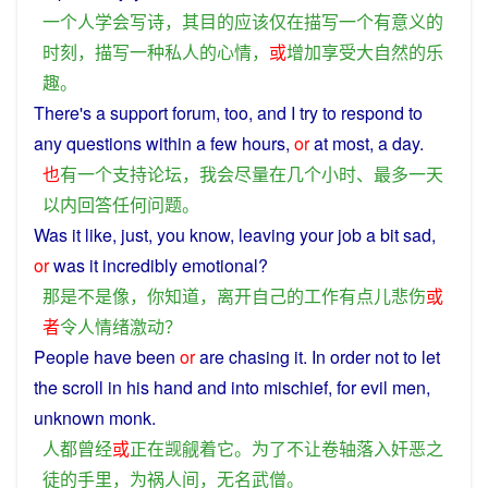
一个
人
学会
写诗
，
其
目的
应该
仅
在
描写
一个
有意义
的
时刻
，
描写
一种
私人
的
心情
，
或
增加
享受
大自然
的
乐
趣
。
There
's
a
support
forum
, too, and
I
try
to
respond
to
any
questions
within
a
few
hours
,
or
at
most
,
a
day
.
也
有
一个
支持
论坛
，
我
会
尽量
在
几个
小时
、
最多
一
天
以内
回答
任何
问题
。
Was
it
like
, just,
you
know
,
leaving
your
job
a bit
sad
,
or
was
it
incredibly
emotional
?
那
是
不是
像
，
你
知道
，
离开
自己
的
工作
有点儿
悲伤
或
者
令人
情绪激动
？
People
have
been
or
are
chasing
it
. In
order
not
to
let
the
scroll
in his
hand
and
into
mischief
,
for
evil
men
,
unknown
monk
.
人
都
曾经
或
正在
觊觎
着
它
。
为了
不
让
卷轴
落入
奸
恶
之
徒
的
手
里
，
为
祸
人间
，
无名
武
僧
。