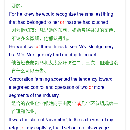
要
的
。
For
he
knew
he
would
recognize
the
smallest
thing
that had belonged to
her
or
that
she
had touched.
因为
他
知道
：
凡是
她
的
东西
，
或
她
曾经
碰
过
的
东西
，
不论
多么
微细
，
他
都
认得出
。
He
went two
or
three times
to
see
Mrs.
Montgomery
,
but
Mrs.
Montgomery
had
nothing
to
impart
.
他
曾经
去
蒙哥马利
太太
家
拜访
过
二、三次，
但
她
也
没
有
什么
可以
奉告
。
Corporation
farming
accented
the
tendency
toward
integrated
control
and
operation
of
two
or
more
segments
of the industry.
组合
的
农业
企业
都
趋向
于
由
两个
或
几个
环节
组成
统一
管理
和
作业
。
It was the sixth
of
November
, in
the
sixth
year
of
my
reign
,
or
my
captivity,
that
I
set
out
on
this
voyage.