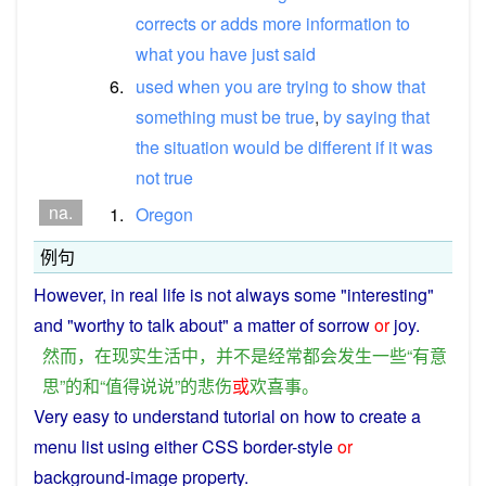
corrects
or
adds
more
information
to
what
you
have
just
said
6.
used
when
you
are
trying
to
show
that
something
must
be
true
,
by
saying
that
the
situation
would
be
different
if
it
was
not
true
na.
1.
Oregon
例句
However
,
in
real
life
is
not
always
some
"
interesting
"
and
"
worthy
to
talk
about"
a
matter
of
sorrow
or
joy
.
然而
，
在
现实
生活
中
，
并不是
经常都会
发生
一些
“
有意
思
”
的
和
“
值得
说说
”
的
悲伤
或
欢喜
事
。
Very
easy
to
understand
tutorial
on
how
to
create
a
menu
list
using
either CSS border-style
or
background-image
property
.