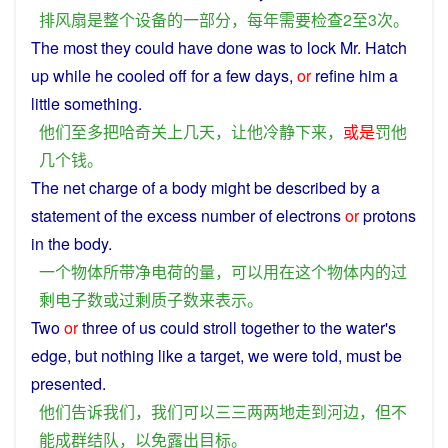
排风扇
是
整个
设备
的
一部分
，
每年
需要
检查
2
至
3
次
。
The
most
they
could have done was to
lock
Mr. Hatch
up
while
he
cooled
off
for a few
days
,
or
refine
him
a
little something.
他们
至多
把
哈奇
关上
几天
，
让
他
冷静
下来
，
或是
罚
他
几个
钱
。
The
net
charge
of
a
body
might
be
described
by
a
statement of
the
excess
number
of
electrons
or
protons
in
the
body
.
一个
物体
所
带
净
电荷
的
量
，
可以
用
在
这个
物体
内
的
过
剩
电子
数
或
过剩
质子
数
来
表示
。
Two
or
three
of
us
could
stroll
together
to
the
water
's
edge
,
but
nothing like a
target
,
we
were
told
, must be
presented.
他们
告诉
我们
，
我们
可以
三三两两
地
走
到
河
边
，
但
不
能
成群结队
，
以免
露出
目标
。