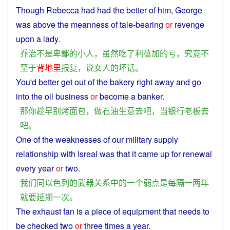
Though
Rebecca
had
had the better
of
him,
George
was
above
the
meanness
of
tale
-bearing
or
revenge
upon
a
lady
.
乔治
不是
卑鄙
的
小人
，
虽然
吃
了
利蓓加
的
亏
，
究竟
不
至于
背地里
报复
，
说
女人
的
坏话
。
You
'd better
get
out of
the
bakery
right
away
and
go
into the
oil
business
or
become
a
banker
.
那
你
趁早
别
烤
面包
，
做
石油
生意
去
吧
，
当
银行
老板
去
吧
。
One
of the
weaknesses
of
our
military
supply
relationship
with
Isreal
was
that it came up for
renewal
every
year
or
two
.
我们
同
以色列
的
武器
关系
中
的
一个
弱点
是
每隔
一
两
年
就要
延期
一次
。
The
exhaust fan
is
a
piece
of
equipment
that
needs
to
be
checked
two
or
three
times
a
year
.