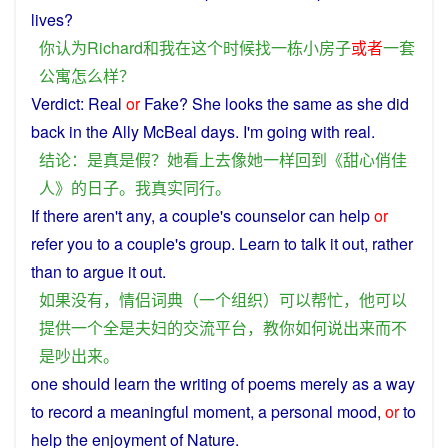
lives?
你
认为
Richard
和
我
在
这个
时候
找
一
栋
小
房子
或者
一套
公寓
怎么样
？
Verdict
:
Real
or
Fake
?
She
looks
the
same
as
she did
back
in the Ally McBeal
days
.
I
'm going with
real
.
结论
：
是
真是
假
？
她
看上去
像
她
一样
回到
《
甜
心
俏
佳
人
》
的
日子
。
我
真实
同行
。
If there aren't any,
a
couple
's counselor
can
help
or
refer
you
to
a
couple
's
group
.
Learn
to
talk
it
out
,
rather
than
to
argue
it out.
如果
没有
，
情侣
词典
（
一个
组织
）
可以
帮忙
，
他
可以
提供
一个
全
是
夫妇
的
交流
平台
，
教
你
如何
说
出来
而
不
是
吵
出来
。
one
should
learn
the
writing
of
poems
merely
as
a
way
to record
a
meaningful
moment
,
a
personal
mood
,
or
to
help the
enjoyment
of
Nature
.