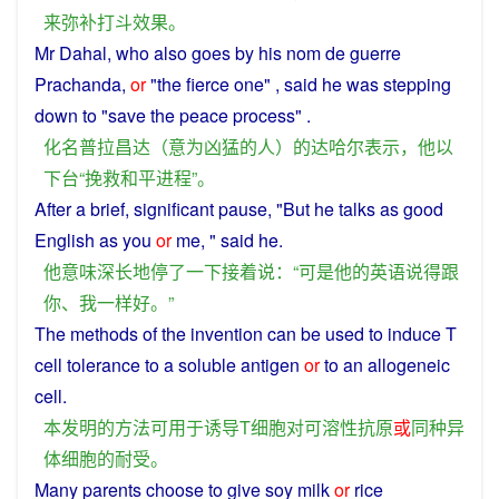
来
弥补
打斗
效果
。
Mr Dahal, who also goes by his nom de guerre
Prachanda
,
or
"
the
fierce
one
" ,
said
he
was
stepping
down
to
"
save
the
peace
process
" .
化名
普拉昌达
（
意
为
凶猛
的
人
）
的
达哈尔
表示
，
他
以
下台
“
挽救
和平
进程
”。
After
a
brief
,
significant
pause
, "
But
he
talks
as
good
English
as
you
or
me
, "
said
he
.
他
意味深长
地
停
了
一下
接着
说
：“
可是
他
的
英语
说
得
跟
你
、
我
一样
好
。”
The
methods
of
the
invention
can
be
used
to
induce
T
cell
tolerance
to a
soluble
antigen
or
to an
allogeneic
cell
.
本
发明
的
方法
可
用于
诱导
T
细胞
对
可溶性
抗原
或
同种
异
体
细胞
的
耐受
。
Many
parents
choose
to
give
soy milk
or
rice