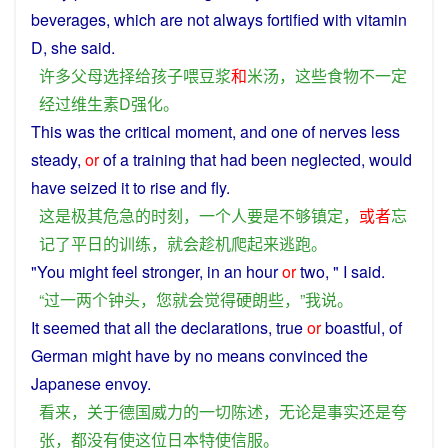
beverages,
which
are
not
always
fortified
with
vitamin
D
, she said.
许多
父母
选择
给
孩子
喂
豆浆
和
米汤
，
这些
食物
不一定
经过
维生素
D
强化
。
This
was
the
critical
moment
, and
one
of
nerves
less
steady
,
or
of
a
training
that had been
neglected
,
would
have
seized
it to
rise
and
fly
.
这
是
极其
危急
的
时刻
，
一个
人
要是
不够
镇定
，
或者
忘
记
了
平日
的
训练
，
就会
趁机
爬
起来
逃跑
。
"
You
might
feel
stronger
, in
an
hour
or
two, "
I
said
.
“
过
一
两个钟
头
，
您
就
会
觉得
硬朗
些
，”
我
说
。
It
seemed
that
all
the
declarations
,
true
or
boastful
,
of
German
might
have
by
no
means
convinced
the
Japanese
envoy
.
看来
，
关于
德国
威力
的
一切
陈述
，
无论
是
事实
还
是
夸
张
，
都
没有
使
这位
日本
特使
信服
。