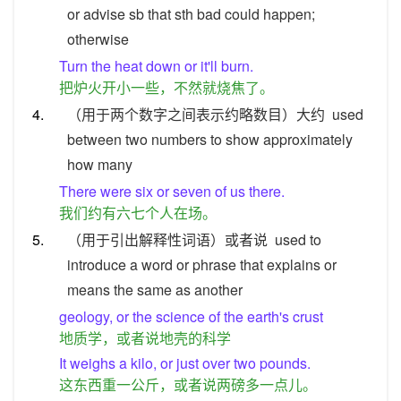
or advise sb that sth bad could happen;
otherwise
Turn the heat down or it'll burn.
把炉火开小一些，不然就烧焦了。
4.
（用于两个数字之间表示约略数目）大约
used
between two numbers to show approximately
how many
There were six or seven of us there.
我们约有六七个人在场。
5.
（用于引出解释性词语）或者说
used to
introduce a word or phrase that explains or
means the same as another
geology, or the science of the earth's crust
地质学，或者说地壳的科学
It weighs a kilo, or just over two pounds.
这东西重一公斤，或者说两磅多一点儿。