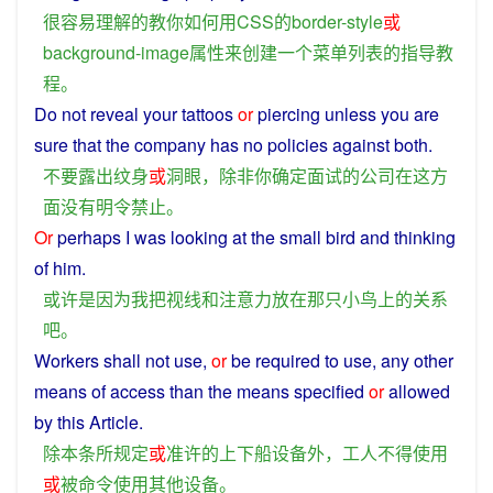
很
容易
理解
的
教
你
如何
用
CSS
的
border-style
或
background-image
属性
来
创建
一个
菜单
列表
的
指导教
程
。
Do
not
reveal
your
tattoos
or
piercing
unless
you
are
sure
that
the
company
has
no
policies
against
both
.
不要
露出
纹身
或
洞
眼
，
除非
你
确定
面试
的
公司
在
这
方
面
没有
明令
禁止
。
Or
perhaps
I
was
looking
at
the
small bird
and
thinking
of
him.
或许
是
因为
我
把
视线
和
注意力
放
在
那
只
小鸟
上
的
关系
吧
。
Workers
shall
not
use
,
or
be
required
to
use
, any
other
means
of
access
than
the
means
specified
or
allowed
by
this
Article
.
除
本
条
所
规定
或
准许
的
上下
船
设备
外
，
工人
不得
使用
或
被
命令
使用
其他
设备
。