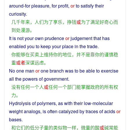
around
-for
pleasure
, for
profit
,
or
to
satisfy
their
curiosity
.
几千
年
来
，
人们
为了
享乐
，
挣钱
或
为了
满足
好奇心
而
到处
漫游
。
It is
not
your own
prudence
or
judgement
that
has
enabled
you
to
keep
your
place
in
the
trade
.
你
能够
在
买卖
上
维持
你
的
地位
，
并不是
靠
你
的
谨慎
稳
重
或者
深谋远虑
。
No
one
man
or
one
branch
was to be
able
to exercise
all
the
powers
of
government
.
没有
任何
一个
人
或
任何
一个
部门
能
掌握
政府
的
所有
权
力
。
Hydrolysis
of
polymers
,
as
with
their
low-molecular
weight
analogs
, is
often
catalyzed by
traces
of
acids
or
bases
.
和
它们
的
低
分子
量
的
类似物
一样
，
微量
的
酸
或
碱
常
能