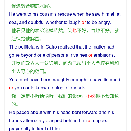
促进
聚合物
的
水解
。
He
went
to
his
cousin
's
rescue
when he
saw
him
all at
sea
, and doubtful whether to
laugh
or
to be
angry
.
他
看见
他
的
表弟
这样
茫然
，
笑
也
不好
，
气
也
不好
，
就
赶快
给
他
解围
。
The
politicians
in
Cairo
realised
that
the
matter
had
gone
beyond
one
of
personal
rivalries
or
ambitions
.
开罗
的
政界人士
认识
到
，
问题
已
超出
个人
争权夺利
和
个人
野心
的
范围
。
You
must
have
been
naughty
enough
to have listened,
or
you
could
know
nothing
of
our
talk
.
你
一定
是
不
听话偷听
了
我们
的
谈话
，
不然
你
不会
知道
的
。
He
paced
about with his head bent
forward
and
his
hands
alternately
clasped
behind
him
or
cupped
prayerfully
in
front
of
him
.