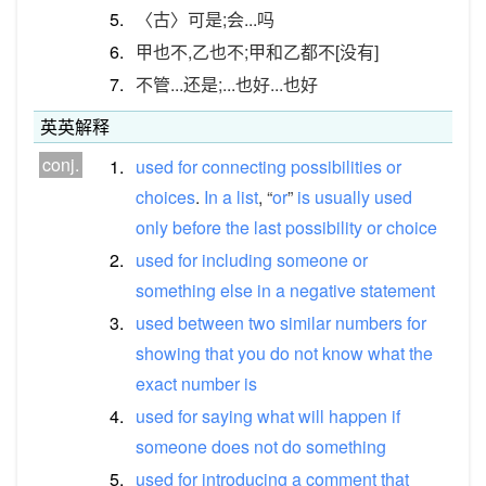
5.
〈古〉可是;会...吗
6.
甲也不,乙也不;甲和乙都不[没有]
7.
不管...还是;...也好...也好
英英解释
conj.
1.
used
for
connecting
possibilities
or
choices
.
In
a
list
, “
or
”
is
usually
used
only
before
the
last
possibility
or
choice
2.
used
for
including
someone
or
something
else
in
a
negative
statement
3.
used
between
two
similar
numbers
for
showing
that
you
do
not
know
what
the
exact
number
is
4.
used
for
saying
what
will
happen
if
someone
does
not
do
something
5.
used
for
introducing
a
comment
that