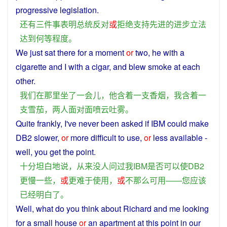
progressive
legislation
.
还
有
三
件
事
表明
总统
反对
或
拒绝
支持
先进
的
进步
立法
达到
何等程度
。
We
just
sat
there
for a moment
or
two
,
he
with
a
cigarette
and
I
with
a
cigar
, and blew smoke
at
each
other
.
我们
在
那里
坐
了
一会儿
，
他
含着
一
支
香烟
，
我
含着
一
支
雪茄
，
两
人
面对面
喷云吐雾
。
Quite frankly,
I
've
never
been
asked
if
IBM
could
make
DB2
slower
,
or
more
difficult
to
use
,
or
less
available
-
well,
you
get
the
point.
十分
坦白
地
说
，
从来
没
人
问
过
我
IBM
是否
可以
使
DB2
更
慢
一些
，
或
更
难于
使用
，
或
不那么
可用
——
您
应该
已经
明白
了
。
Well, what do
you
think
about
Richard
and
me
looking
for
a
small
house
or
an
apartment
at
this
point
in
our