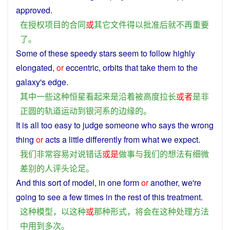
approved
.
在
授权
项目
的
合同
或
其它
文件
得以
批准
后
就
不再
重要
了
。
Some
of
these
speedy
stars
seem
to
follow
highly
elongated
,
or
eccentric,
orbits
that take them to the
galaxy
's
edge
.
其中
一些
这种
恒星
看起来
是
沿着
被
高度
拉长
或者
是非
正
圆
的
轨道
运动
到
银河系
的
边缘
的
。
It is all
too
easy
to
judge
someone
who
says
the
wrong
thing
or
acts
a
little
differently
from what
we
expect.
我们
非常
容易
对
说
错话
或是
做事
与
我们
的
想法
有
细微
差别
的
人
评头论足
。
And
this
sort
of
model
,
in
one
form
or
another, we're
going
to
see a few
times
in the rest of
this
treatment
.
这种
模型
，
以
这种
或
那种
形式
，
将
会
在
这种
处理方法
中
用
到
多次
。