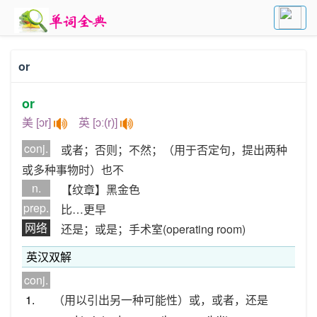
or
or
美 [ɔr]
英 [ɔː(r)]
conj.
或者；否则；不然；（用于否定句，提出两种
或多种事物时）也不
n.
【纹章】黑金色
prep.
比…更早
网络
还是；或是；手术室(operating room)
英汉双解
conj.
1.
（用以引出另一种可能性）或，或者，还是