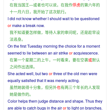
在
我
当
国王
—
或者
也
可以
说
，
在
我
作
俘虏
的
第六
年
的
十一月六日
，
我
开始
了
这次
航行
。
I
did
not
know
whether I
should
wait
to
be
questioned
or
make
a
break
now
.
我
不
知道
要
怎样
做
，
等待
人家
的
审问
呢
，
还
是
趁早
设
法
逃
身
。
On
the
first
Tuesday
morning
the
choice
for
a
moment
seemed
to
lie
between
an air strike
or
acquiescence
.
在
第一
个
星期二
的
上午
，
一时
看来
，
要
在
空袭
或
默认
之间
作出
选择
。
She
acted
well,
but
two
or
three
of
the
old
men
were
equally satisfied
that
it
was
merely
acting
.
虽然
她
装
得
十分
象
，
但
另外
也
有
两三
个
年长
的
人
发现
她
是
做作
的
。
Color
helps
them
judge
distance
and
shape
.
Thus
they
are
able
to catch
bugs
in
the
air
or
to light on
branches
.