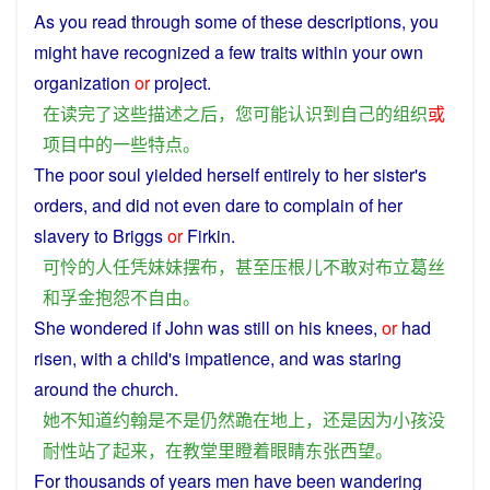
As
you
read
through
some
of
these
descriptions
,
you
might
have
recognized
a few
traits
within
your
own
organization
or
project
.
在
读
完了
这些
描述
之后
，
您
可能
认识
到
自己
的
组织
或
项目
中
的
一些
特点
。
The
poor
soul
yielded herself entirely
to
her
sister
's
orders
,
and
did
not
even
dare
to
complain
of her
slavery to Briggs
or
Firkin.
可怜
的
人
任凭
妹妹
摆布
，
甚至
压根儿
不敢
对
布立葛丝
和
孚
金
抱怨
不
自由
。
She
wondered
if
John
was
still
on
his
knees
,
or
had
risen,
with
a
child
's
impatience
, and was
staring
around
the
church
.
她
不
知道
约翰
是不是
仍然
跪
在
地上
，
还
是
因为
小孩
没
耐性
站
了
起来
，
在
教堂里
瞪
着
眼睛
东张西望
。
For
thousands
of
years
men
have been
wandering