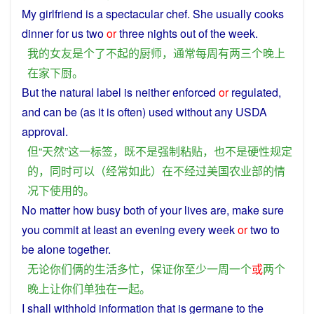
My
girlfriend
is
a
spectacular
chef
. She
usually
cooks
dinner for us
two
or
three
nights
out
of
the
week
.
我
的
女友
是
个
了不起
的
厨师
，
通常
每周
有
两三
个
晚上
在家
下厨
。
But
the
natural
label
is
neither
enforced
or
regulated
,
and
can
be (as
it
is
often
)
used
without
any
USDA
approval.
但
“
天然
”
这
一
标签
，
既
不是
强制
粘贴
，
也
不是
硬性
规定
的
，
同时
可以
（
经常
如此
）
在
不经过
美国
农业部
的
情
况
下
使用
的
。
No
matter
how
busy
both
of
your
lives
are,
make
sure
you
commit at least
an
evening
every
week
or
two
to
be
alone
together
.
无论
你们
俩
的
生活
多
忙
，
保证
你
至少
一
周
一
个
或
两个
晚上
让
你们
单独
在
一起
。
I
shall
withhold
information
that
is
germane
to
the