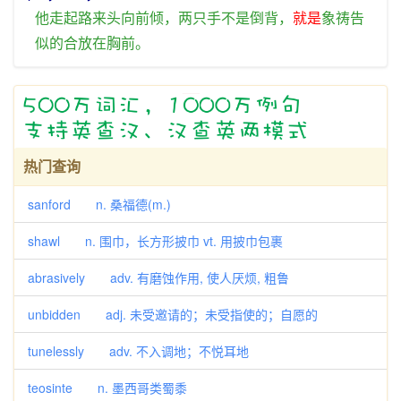
他
走
起
路
来头
向前倾
，
两
只
手
不是
倒
背
，
就是
象
祷告
似的
合
放
在
胸
前
。
热门查询
sanford n. 桑福德(m.)
shawl n. 围巾，长方形披巾 vt. 用披巾包裹
abrasively adv. 有磨蚀作用, 使人厌烦, 粗鲁
unbidden adj. 未受邀请的；未受指使的；自愿的
tunelessly adv. 不入调地；不悦耳地
teosinte n. 墨西哥类蜀黍