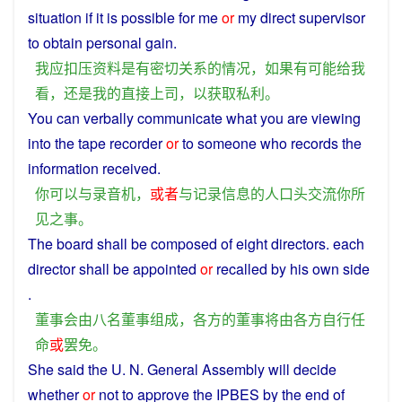
situation
if
it
is
possible
for
me
or
my
direct
supervisor
to
obtain
personal gain.
我
应
扣压
资料
是
有
密切
关系
的
情况
，
如果
有
可能
给
我
看
，
还
是
我
的
直接
上司
，
以
获取
私利
。
You
can
verbally
communicate
what
you
are viewing
into
the
tape recorder
or
to
someone
who
records
the
information
received.
你
可以
与
录音机
，
或者
与
记录
信息
的
人
口头
交流
你
所
见
之
事
。
The
board
shall
be
composed
of
eight
directors. each
director
shall
be
appointed
or
recalled
by
his
own
side
.
董事会
由
八
名
董事
组成
，
各方
的
董事
将
由
各方
自行
任
命
或
罢免
。
She
said
the
U. N. General
Assembly
will
decide
whether
or
not
to
approve the
IPBES
by
the
end
of