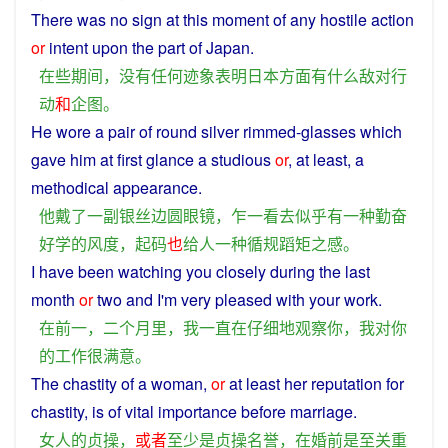
There
was
no
sign
at
this moment of
any
hostile
action
or
intent
upon the
part
of
Japan
.
在
些
期间
，
没有
任何
迹象
表明
日本
方面
有
什么
敌对
行
动
和
企图
。
He wore
a
pair
of
round
silver
rimmed-
glasses
which
gave
him
at first glance
a
studious
or
, at
least
,
a
methodical
appearance.
他
戴
了
一
副
银丝
边
圆
眼镜
，
乍
一
看
去
似乎
有
一种
勤奋
好学
的
风度
，
起码
也
给
人
一种
循规蹈矩
之
感
。
I
have
been
watching
you
closely
during
the
last
month
or
two
and
I
'm
very
pleased
with
your
work
.
在
前
一
，
二个
月
里
，
我
一直
在
仔细地
观察
你
，
我
对
你
的
工作
很
满意
。
The
chastity
of
a
woman
,
or
at
least
her
reputation
for
chastity
,
is
of vital importance
before
marriage
.
女人
的
贞操
，
或者
至少
是
贞操
名誉
，
在
婚
前
是
至关重