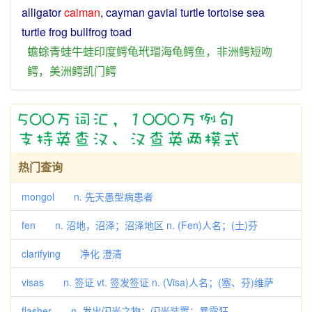
alligator
caiman
,
cayman
gavial
turtle
tortoise
sea
turtle
frog
bullfrog
toad
蟾蜍
青蛙
牛蛙
印度
鳄
龟玳瑁
海龟
鳄鱼
，
非洲
鳄
短
吻
鳄
，
美洲
鳄
凯
门
鳄
热门查询
mongol n. 先天愚型病患者
fen n. 沼地，沼泽；沼泽地区 n. (Fen)人名；(土)芬
clarifying 净化 澄清
visas n. 签证 vt. 签发签证 n. (Visa)人名；(塞、芬)维萨
flasher n. 发出闪光之物；闪光装置；暴露狂