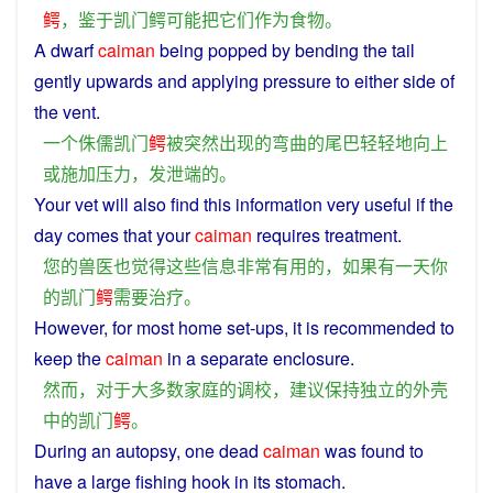
鳄
，
鉴于
凯
门
鳄
可能
把
它们
作为
食物
。
A
dwarf
caiman
being
popped
by
bending
the
tail
gently
upwards
and
applying
pressure
to either
side
of
the
vent
.
一个
侏儒
凯
门
鳄
被
突然
出现
的
弯曲
的
尾巴
轻轻地
向上
或
施加压力
，
发泄
端
的
。
Your
vet
will
also
find
this
information
very
useful
if
the
day
comes
that
your
caiman
requires
treatment
.
您
的
兽医
也
觉得
这些
信息
非常
有用
的
，
如果
有一天
你
的
凯
门
鳄
需要
治疗
。
However
,
for
most
home
set-ups, it is
recommended
to
keep
the
caiman
in
a
separate
enclosure
.
然而
，
对于
大多数
家庭
的
调
校
，
建议
保持
独立
的
外壳
中
的
凯
门
鳄
。
During an
autopsy
,
one
dead
caiman
was
found
to
have
a
large
fishing
hook
in its
stomach
.