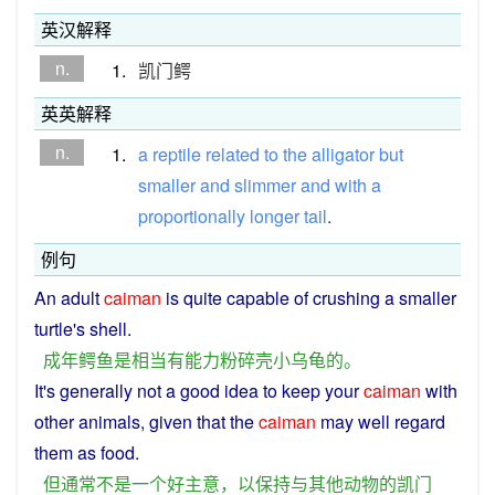
英汉解释
n.
1.
凯门鳄
英英解释
n.
1.
a
reptile
related
to
the
alligator
but
smaller
and
slimmer
and
with
a
proportionally
longer
tail
.
例句
An
adult
caiman
is
quite
capable
of
crushing
a
smaller
turtle
's
shell
.
成年
鳄鱼
是
相当
有
能力
粉碎
壳
小
乌龟
的
。
It's
generally
not
a
good
idea
to
keep
your
caiman
with
other
animals
,
given
that the
caiman
may
well
regard
them
as
food
.
但
通常
不是
一个
好
主意
，
以
保持
与
其他
动物
的
凯
门