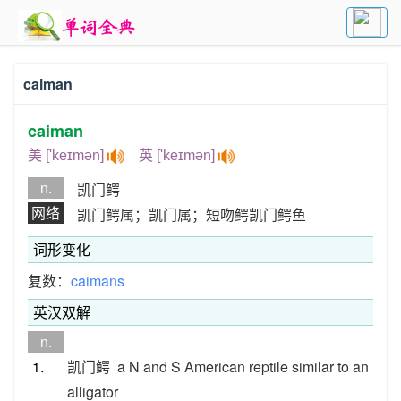
caiman
caiman
美 ['keɪmən]
英 ['keɪmən]
n.
凯门鳄
网络
凯门鳄属；凯门属；短吻鳄凯门鳄鱼
词形变化
复数：
caimans
英汉双解
n.
1.
凯门鳄
a N and S American reptile similar to an
alligator