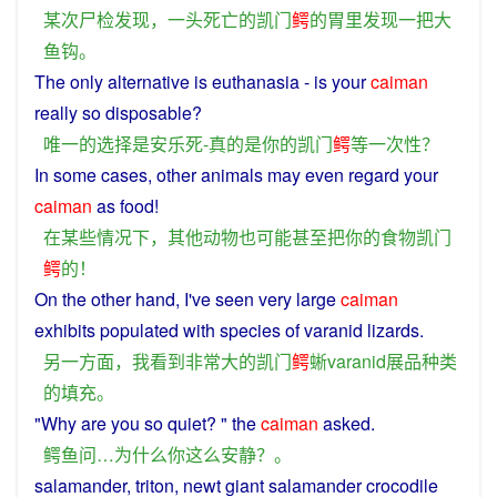
某
次
尸检
发现
，
一头
死亡
的
凯
门
鳄
的
胃
里
发现
一
把
大
鱼钩
。
The
only
alternative
is
euthanasia -
is
your
caiman
really
so
disposable
?
唯一
的
选择
是
安乐
死
-
真
的
是
你
的
凯
门
鳄
等
一次性
？
In
some
cases
,
other
animals
may
even
regard
your
caiman
as
food
!
在
某些
情况
下
，
其他
动物
也
可能
甚至
把
你
的
食物
凯
门
鳄
的
！
On the other hand,
I
've
seen
very
large
caiman
exhibits
populated
with
species
of
varanid
lizards
.
另一方面
，
我
看到
非常
大
的
凯
门
鳄
蜥
varanid
展品
种类
的
填充
。
"
Why
are
you
so
quiet
? " the
caiman
asked
.
鳄鱼
问
…
为什么
你
这么
安静
？。
salamander, triton, newt giant salamander
crocodile